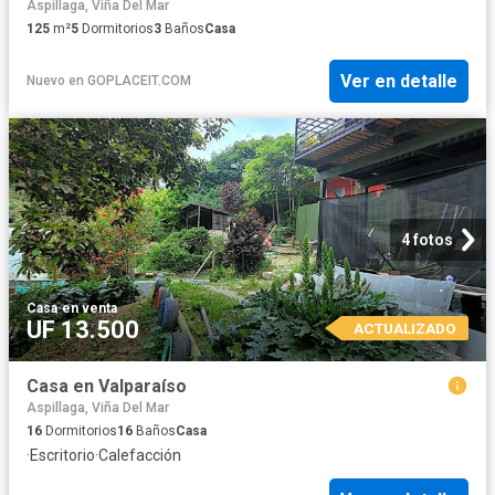
Aspillaga, Viña Del Mar
125
m²
5
Dormitorios
3
Baños
Casa
Ver en detalle
Nuevo
en
GOPLACEIT.COM
4 fotos
Casa
·
en venta
UF 13.500
ACTUALIZADO
Casa en Valparaíso
Aspillaga, Viña Del Mar
16
Dormitorios
16
Baños
Casa
·
Escritorio
·
Calefacción