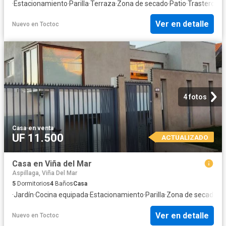
·
Estacionamiento
·
Parilla
·
Terraza
·
Zona de secado
·
Patio
·
Trastero
Ver en detalle
Nuevo
en
Toctoc
4 fotos
Casa
·
en venta
UF 11.500
ACTUALIZADO
Casa en Viña del Mar
Aspillaga, Viña Del Mar
5
Dormitorios
4
Baños
Casa
·
Jardín
·
Cocina equipada
·
Estacionamiento
·
Parilla
·
Zona de secado
·
Tr
Ver en detalle
Nuevo
en
Toctoc