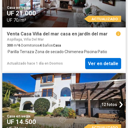
Casa
·
en venta
UF 21.000
ACTUALIZADO
UF 70/m²
Venta Casa Viña del mar casa en jardín del mar
Aspillaga, Viña Del Mar
300
m²
6
Dormitorios
4
Baños
Casa
·
Parilla
·
Terraza
·
Zona de secado
·
Chimenea
·
Piscina
·
Patio
Ver en detalle
Actualizado hace 1 día
en
Doomos
12 fotos
Casa
·
en venta
UF 14.500
ACTUALIZADO