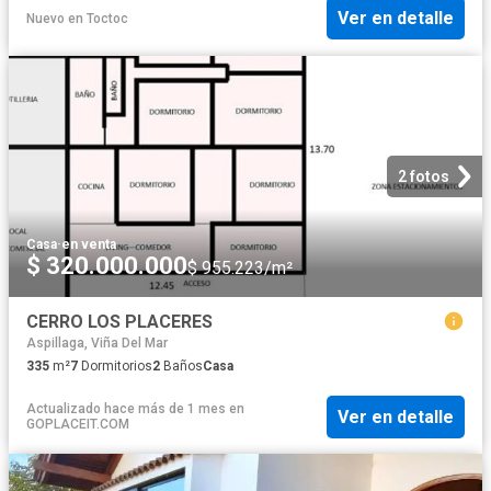
Ver en detalle
Nuevo
en
Toctoc
2 fotos
Casa
·
en venta
$ 320.000.000
$ 955.223/m²
CERRO LOS PLACERES
Aspillaga, Viña Del Mar
335
m²
7
Dormitorios
2
Baños
Casa
Actualizado hace más de 1 mes
en
Ver en detalle
GOPLACEIT.COM