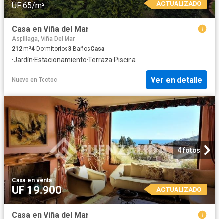
ACTUALIZADO
UF 65/m²
Casa en Viña del Mar
Aspillaga, Viña Del Mar
212
m²
4
Dormitorios
3
Baños
Casa
·
Jardín
·
Estacionamiento
·
Terraza
·
Piscina
Ver en detalle
Nuevo
en
Toctoc
4 fotos
Casa
·
en venta
UF 19.900
ACTUALIZADO
Casa en Viña del Mar