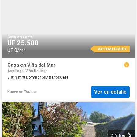
Casa
·
en venta
UF 25.500
ACTUALIZADO
UF 8/m²
Casa en Viña del Mar
Aspillaga, Viña Del Mar
3.011
m²
8
Dormitorios
7
Baños
Casa
Ver en detalle
Nuevo
en
Toctoc
4 fotos