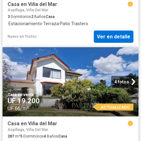
Casa en Viña del Mar
Aspillaga, Viña Del Mar
3
Dormitorios
2
Baños
Casa
·
Estacionamiento
·
Terraza
·
Patio
·
Trastero
Ver en detalle
Nuevo
en
Toctoc
4 fotos
Casa
·
en venta
UF 19.200
ACTUALIZADO
UF 66/m²
Casa en Viña del Mar
Aspillaga, Viña Del Mar
287
m²
5
Dormitorios
4
Baños
Casa