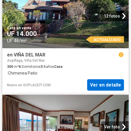
12 fotos
Casa
·
en venta
UF 14.000
ACTUALIZADO
UF 46/m²
en VIÑA DEL MAR
Aspillaga, Viña Del Mar
300
m²
6
Dormitorios
5
Baños
Casa
·
Chimenea
·
Patio
Ver en detalle
Nuevo
en
GOPLACEIT.COM
Ver foto