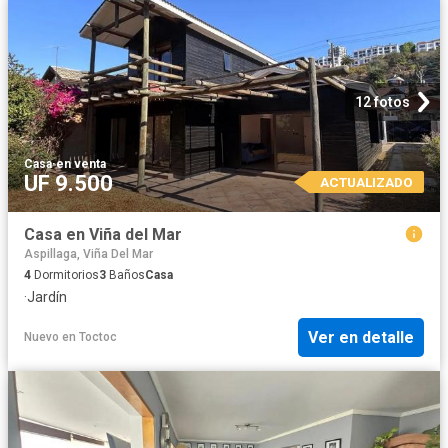
12 fotos
Casa
·
en venta
UF 9.500
ACTUALIZADO
Casa en Viña del Mar
Aspillaga, Viña Del Mar
4
Dormitorios
3
Baños
Casa
·
Jardín
Ver en detalle
Nuevo
en
Toctoc