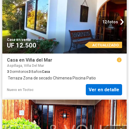
12 fotos
Casa
·
en venta
UF 12.500
ACTUALIZADO
Casa en Viña del Mar
Aspillaga, Viña Del Mar
3
Dormitorios
3
Baños
Casa
·
Terraza
·
Zona de secado
·
Chimenea
·
Piscina
·
Patio
Ver en detalle
Nuevo
en
Toctoc