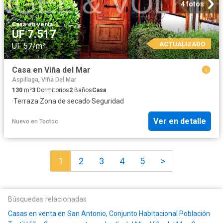
4 fotos
Casa
·
en venta
UF 7.517
ACTUALIZADO
UF 57/m²
Casa en Viña del Mar
Aspillaga, Viña Del Mar
130
m²
3
Dormitorios
2
Baños
Casa
·
Terraza
·
Zona de secado
·
Seguridad
Ver en detalle
Nuevo
en
Toctoc
1
2
3
4
5
>
Búsquedas relacionadas
Casas en venta en San Antonio, Conjunto Habitacional Población