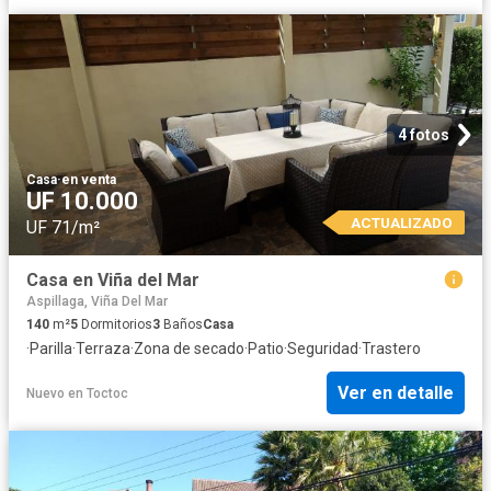
4 fotos
Casa
·
en venta
UF 10.000
ACTUALIZADO
UF 71/m²
Casa en Viña del Mar
Aspillaga, Viña Del Mar
140
m²
5
Dormitorios
3
Baños
Casa
·
Parilla
·
Terraza
·
Zona de secado
·
Patio
·
Seguridad
·
Trastero
Ver en detalle
Nuevo
en
Toctoc