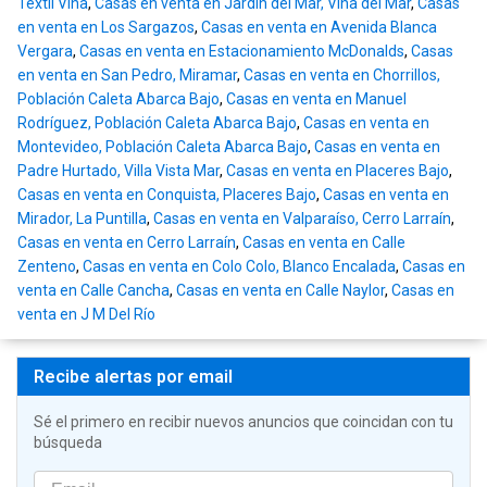
Textil Viña
,
Casas en venta en Jardín del Mar, Viña del Mar
,
Casas
en venta en Los Sargazos
,
Casas en venta en Avenida Blanca
Vergara
,
Casas en venta en Estacionamiento McDonalds
,
Casas
en venta en San Pedro, Miramar
,
Casas en venta en Chorrillos,
Población Caleta Abarca Bajo
,
Casas en venta en Manuel
Rodríguez, Población Caleta Abarca Bajo
,
Casas en venta en
Montevideo, Población Caleta Abarca Bajo
,
Casas en venta en
Padre Hurtado, Villa Vista Mar
,
Casas en venta en Placeres Bajo
,
Casas en venta en Conquista, Placeres Bajo
,
Casas en venta en
Mirador, La Puntilla
,
Casas en venta en Valparaíso, Cerro Larraín
,
Casas en venta en Cerro Larraín
,
Casas en venta en Calle
Zenteno
,
Casas en venta en Colo Colo, Blanco Encalada
,
Casas en
venta en Calle Cancha
,
Casas en venta en Calle Naylor
,
Casas en
venta en J M Del Río
Recibe alertas por email
Sé el primero en recibir nuevos anuncios que coincidan con tu
búsqueda