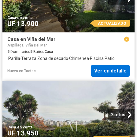
Casa
·
en venta
UF 13.900
ACTUALIZADO
Casa en Viña del Mar
Aspillaga, Viña Del Mar
5
Dormitorios
5
Baños
Casa
·
Parilla
·
Terraza
·
Zona de secado
·
Chimenea
·
Piscina
·
Patio
Ver en detalle
Nuevo
en
Toctoc
2 fotos
Casa
·
en venta
UF 13.950