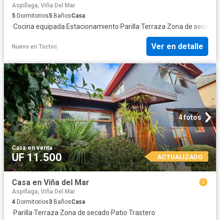
Aspillaga, Viña Del Mar
5
Dormitorios
5
Baños
Casa
·
Cocina equipada
·
Estacionamiento
·
Parilla
·
Terraza
·
Zona de secado
·
Ver en detalle
Nuevo
en
Toctoc
4 fotos
Casa
·
en venta
UF 11.500
ACTUALIZADO
Casa en Viña del Mar
Aspillaga, Viña Del Mar
4
Dormitorios
3
Baños
Casa
·
Parilla
·
Terraza
·
Zona de secado
·
Patio
·
Trastero