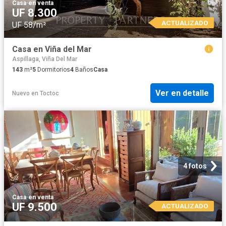
Casa
·
en venta
UF 8.300
ACTUALIZADO
UF 58/m²
Casa en Viña del Mar
Aspillaga, Viña Del Mar
143
m²
5
Dormitorios
4
Baños
Casa
Ver en detalle
Nuevo
en
Toctoc
4 fotos
Casa
·
en venta
UF 9.500
ACTUALIZADO