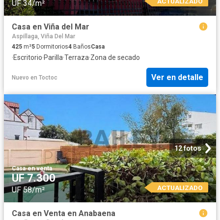
ACTUALIZADO
UF 34/m²
Casa en Viña del Mar
Aspillaga, Viña Del Mar
425
m²
5
Dormitorios
4
Baños
Casa
·
Escritorio
·
Parilla
·
Terraza
·
Zona de secado
Ver en detalle
Nuevo
en
Toctoc
12 fotos
Casa
·
en venta
UF 7.300
ACTUALIZADO
UF 58/m²
Casa en Venta en Anabaena