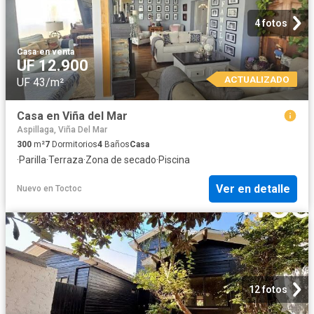
4 fotos
Casa
·
en venta
UF 12.900
ACTUALIZADO
UF 43/m²
Casa en Viña del Mar
Aspillaga, Viña Del Mar
300
m²
7
Dormitorios
4
Baños
Casa
·
Parilla
·
Terraza
·
Zona de secado
·
Piscina
Ver en detalle
Nuevo
en
Toctoc
12 fotos