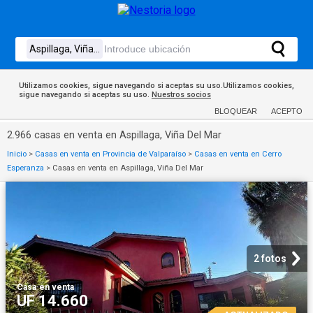
Utilizamos cookies, sigue navegando si aceptas su uso.Utilizamos cookies,
sigue navegando si aceptas su uso.
Nuestros socios
BLOQUEAR
ACEPTO
2.966 casas en venta en Aspillaga, Viña Del Mar
Inicio
>
Casas en venta en Provincia de Valparaíso
>
Casas en venta en Cerro
Esperanza
>
Casas en venta en Aspillaga, Viña Del Mar
2 fotos
Casa
·
en venta
UF 14.660