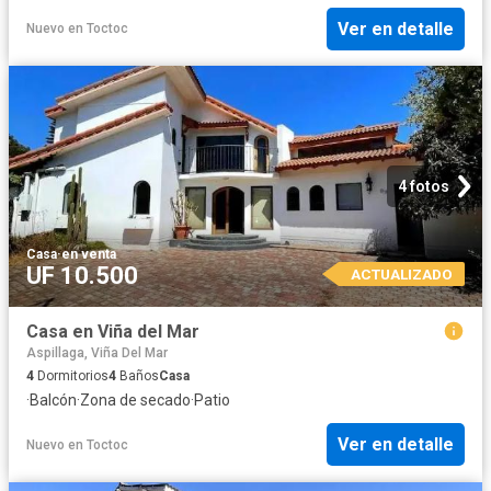
Ver en detalle
Nuevo
en
Toctoc
4 fotos
Casa
·
en venta
UF 10.500
ACTUALIZADO
Casa en Viña del Mar
Aspillaga, Viña Del Mar
4
Dormitorios
4
Baños
Casa
·
Balcón
·
Zona de secado
·
Patio
Ver en detalle
Nuevo
en
Toctoc