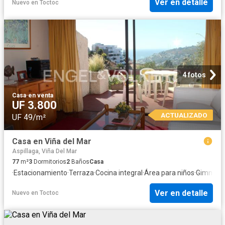
Ver en detalle
Nuevo
en
Toctoc
4 fotos
Casa
·
en venta
UF 3.800
ACTUALIZADO
UF 49/m²
Casa en Viña del Mar
Aspillaga, Viña Del Mar
77
m²
3
Dormitorios
2
Baños
Casa
·
Estacionamiento
·
Terraza
·
Cocina integral
·
Área para niños
·
Gimnasi
Ver en detalle
Nuevo
en
Toctoc