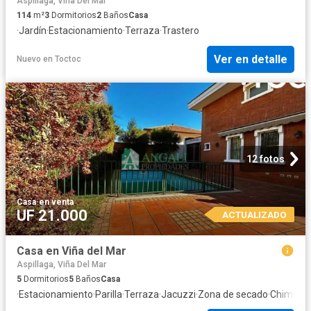
Aspillaga, Viña Del Mar
114
m²
3
Dormitorios
2
Baños
Casa
·
Jardín
·
Estacionamiento
·
Terraza
·
Trastero
Ver en detalle
Nuevo
en
Toctoc
12 fotos
Casa
·
en venta
UF 21.000
ACTUALIZADO
Casa en Viña del Mar
Aspillaga, Viña Del Mar
5
Dormitorios
5
Baños
Casa
·
Estacionamiento
·
Parilla
·
Terraza
·
Jacuzzi
·
Zona de secado
·
Chimene