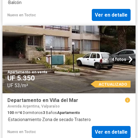
·
Balcón
Ver en detalle
Nuevo
en
Toctoc
4 fotos
Apartamento
·
en venta
UF 5.350
ACTUALIZADO
UF 53/m²
Departamento en Viña del Mar
Avenida Argentina, Valparaíso
100
m²
4
Dormitorios
3
Baños
Apartamento
·
Estacionamiento
·
Zona de secado
·
Trastero
Ver en detalle
Nuevo
en
Toctoc