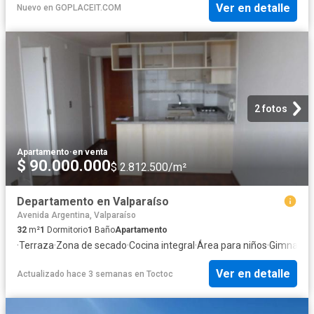
Ver en detalle
Nuevo
en
GOPLACEIT.COM
2 fotos
Apartamento
·
en venta
$ 90.000.000
$ 2.812.500/m²
Departamento en Valparaíso
Avenida Argentina, Valparaíso
32
m²
1
Dormitorio
1
Baño
Apartamento
·
Terraza
·
Zona de secado
·
Cocina integral
·
Área para niños
·
Gimnasio
·
Ver en detalle
Actualizado hace 3 semanas
en
Toctoc