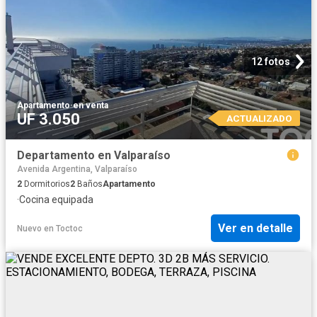
12 fotos
Apartamento
·
en venta
UF 3.050
ACTUALIZADO
Departamento en Valparaíso
Avenida Argentina, Valparaíso
2
Dormitorios
2
Baños
Apartamento
·
Cocina equipada
Ver en detalle
Nuevo
en
Toctoc