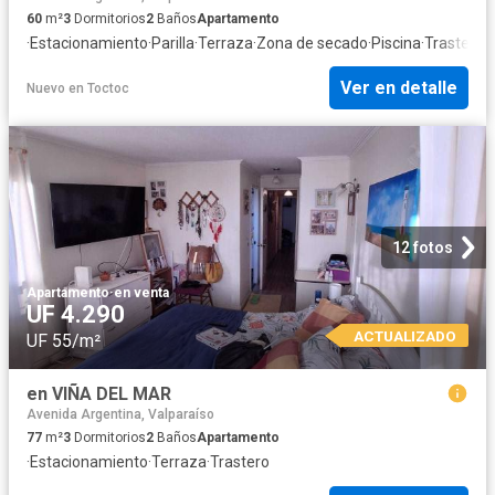
60
m²
3
Dormitorios
2
Baños
Apartamento
·
Estacionamiento
·
Parilla
·
Terraza
·
Zona de secado
·
Piscina
·
Trastero
Ver en detalle
Nuevo
en
Toctoc
12 fotos
Apartamento
·
en venta
UF 4.290
ACTUALIZADO
UF 55/m²
en VIÑA DEL MAR
Avenida Argentina, Valparaíso
77
m²
3
Dormitorios
2
Baños
Apartamento
·
Estacionamiento
·
Terraza
·
Trastero