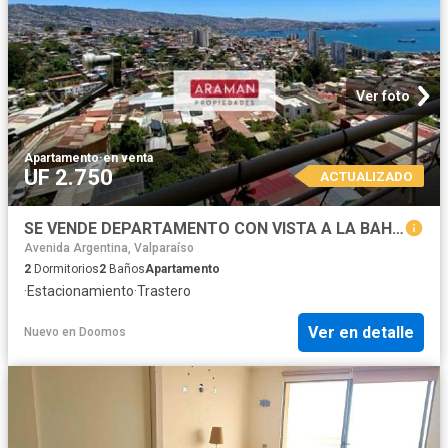
Ver foto
Apartamento
·
en venta
UF 2.750
ACTUALIZADO
SE VENDE DEPARTAMENTO CON VISTA A LA BAHIA EN CERRO PLACERES
Avenida Argentina, Valparaíso
2
Dormitorios
2
Baños
Apartamento
·
Estacionamiento
·
Trastero
Ver en detalle
Nuevo
en
Doomos