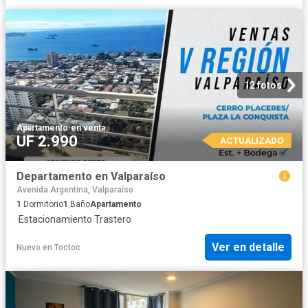
12 fotos
Apartamento
·
en venta
UF 2.990
ACTUALIZADO
Departamento en Valparaíso
Avenida Argentina, Valparaíso
1
Dormitorio
1
Baño
Apartamento
·
Estacionamiento
·
Trastero
Ver en detalle
Nuevo
en
Toctoc