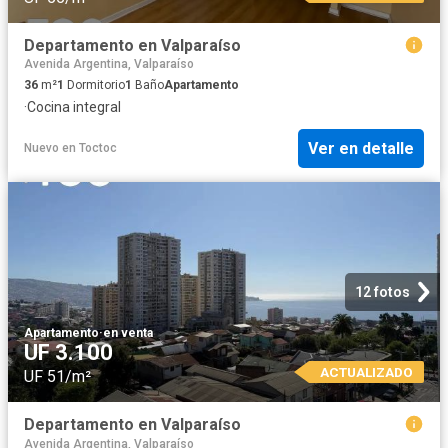
Departamento en Valparaíso
Avenida Argentina, Valparaíso
36
m²
1
Dormitorio
1
Baño
Apartamento
·
Cocina integral
Ver en detalle
Nuevo
en
Toctoc
12 fotos
Apartamento
·
en venta
UF 3.100
ACTUALIZADO
UF 51/m²
Departamento en Valparaíso
Avenida Argentina, Valparaíso