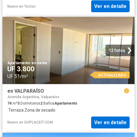
Ver en detalle
Nuevo
en
Toctoc
12 fotos
Apartamento
·
en venta
UF 3.800
ACTUALIZADO
UF 51/m²
en VALPARAÍSO
Avenida Argentina, Valparaíso
74
m²
3
Dormitorios
2
Baños
Apartamento
·
Terraza
·
Zona de secado
Ver en detalle
Nuevo
en
GOPLACEIT.COM