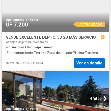
Apartamento
·
en venta
UF 7.200
ACTUALIZADO
VENDE EXCELENTE DEPTO. 3D 2B MÁS SERVICIO. ESTACIONAMIENTO, BODEGA, TERRAZA, PISCINA
Avenida Argentina, Valparaíso
4
Dormitorios
2
Baños
Apartamento
·
Estacionamiento
·
Terraza
·
Zona de secado
·
Piscina
·
Trastero
Ver en detalle
Nuevo
en
GOPLACEIT.COM
4 fotos
Apartamento
·
en venta