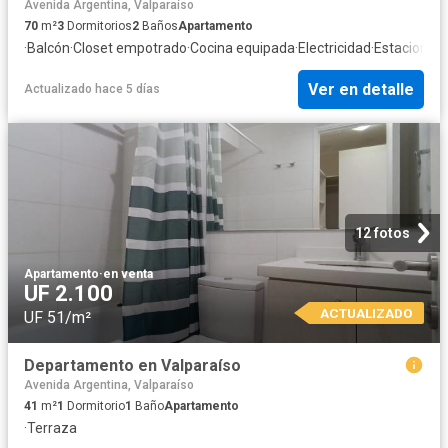
Avenida Argentina, Valparaíso
70
m²
3
Dormitorios
2
Baños
Apartamento
·
Balcón
·
Closet empotrado
·
Cocina equipada
·
Electricidad
·
Estacionam
Ver en detalle
Actualizado hace 5 días
12 fotos
Apartamento
·
en venta
UF 2.100
ACTUALIZADO
UF 51/m²
Departamento en Valparaíso
Avenida Argentina, Valparaíso
41
m²
1
Dormitorio
1
Baño
Apartamento
·
Terraza