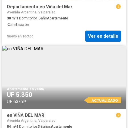
Departamento en Viña del Mar
Avenida Argentina, Valparaíso
30
m²
1
Dormitorio
1
Baño
Apartamento
·
Calefacción
Ver en detalle
Nuevo
en
Toctoc
Apartamento
·
en venta
UF 5.350
ACTUALIZADO
UF 63/m²
en VIÑA DEL MAR
Avenida Argentina, Valparaíso
84
m²
4
Dormitorios
3
Baños
Apartamento