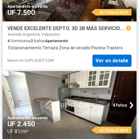
Apartamento
·
en venta
UF 7.500
ACTUALIZADO
VENDE EXCELENTE DEPTO. 3D 2B MÁS SERVICIO. ESTACIONAMIENTO, BODEGA, TERRAZA, PISCINA
Avenida Argentina, Valparaíso
4
Dormitorios
2
Baños
Apartamento
·
Estacionamiento
·
Terraza
·
Zona de secado
·
Piscina
·
Trastero
Ver en detalle
Nuevo
en
GOPLACEIT.COM
4 fotos
Apartamento
·
en venta
UF 2.450
ACTUALIZADO
UF 81/m²