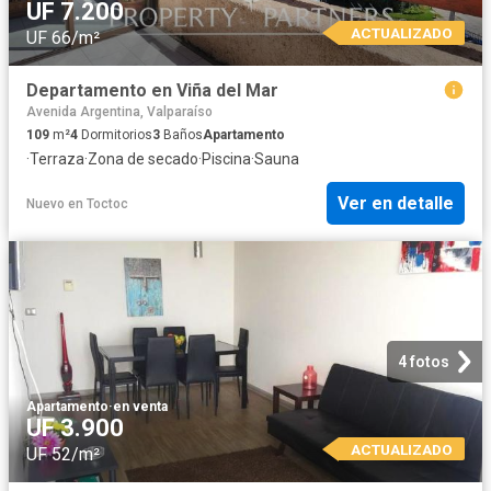
UF 7.200
ACTUALIZADO
UF 66/m²
Departamento en Viña del Mar
Avenida Argentina, Valparaíso
109
m²
4
Dormitorios
3
Baños
Apartamento
·
Terraza
·
Zona de secado
·
Piscina
·
Sauna
Ver en detalle
Nuevo
en
Toctoc
4 fotos
Apartamento
·
en venta
UF 3.900
ACTUALIZADO
UF 52/m²