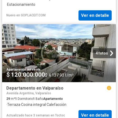
·
Estacionamiento
Ver en detalle
Nuevo
en
GOPLACEIT.COM
4 fotos
Apartamento
·
en venta
$ 120.000.000
$ 4.137.931/m²
Departamento en Valparaíso
Avenida Argentina, Valparaíso
29
m²
1
Dormitorio
1
Baño
Apartamento
·
Terraza
·
Cocina integral
·
Calefacción
Ver en detalle
Actualizado hace 3 semanas
en
Toctoc