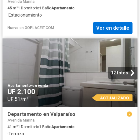
Avenida Marina
45
m²
1
Dormitorio
1
Baño
Apartamento
·
Estacionamiento
Ver en detalle
Nuevo
en
GOPLACEIT.COM
12 fotos
Apartamento
·
en venta
UF 2.100
ACTUALIZADO
UF 51/m²
Departamento en Valparaíso
Avenida Marina
41
m²
1
Dormitorio
1
Baño
Apartamento
·
Terraza