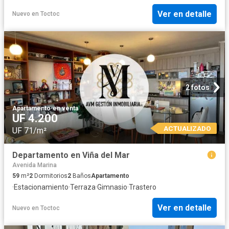
Ver en detalle
Nuevo
en
Toctoc
2 fotos
Apartamento
·
en venta
UF 4.200
ACTUALIZADO
UF 71/m²
Departamento en Viña del Mar
Avenida Marina
59
m²
2
Dormitorios
2
Baños
Apartamento
·
Estacionamiento
·
Terraza
·
Gimnasio
·
Trastero
Ver en detalle
Nuevo
en
Toctoc