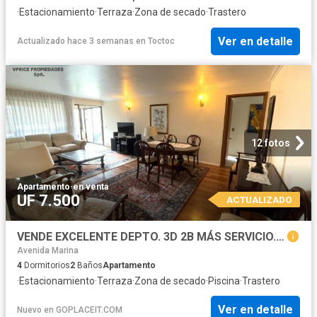
·
Estacionamiento
·
Terraza
·
Zona de secado
·
Trastero
Ver en detalle
Actualizado hace 3 semanas
en
Toctoc
12 fotos
Apartamento
·
en venta
UF 7.500
ACTUALIZADO
VENDE EXCELENTE DEPTO. 3D 2B MÁS SERVICIO. ESTACIONAMIENTO, BODEGA, TERRAZA, PISCINA
Avenida Marina
4
Dormitorios
2
Baños
Apartamento
·
Estacionamiento
·
Terraza
·
Zona de secado
·
Piscina
·
Trastero
Ver en detalle
Nuevo
en
GOPLACEIT.COM