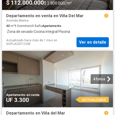
$ 112.000.000
$ 2.800.000/m²
Departamento en venta en Viña Del Mar
Avenida Marina
40
m²
1
Dormitorio
1
Baño
Apartamento
·
Zona de secado
·
Cocina integral
·
Piscina
Actualizado hace más de 1 mes
en
Ver en detalle
GOPLACEIT.COM
4 fotos
Apartamento
·
en venta
UF 3.300
ACTUALIZADO
Departamento en Viña del Mar