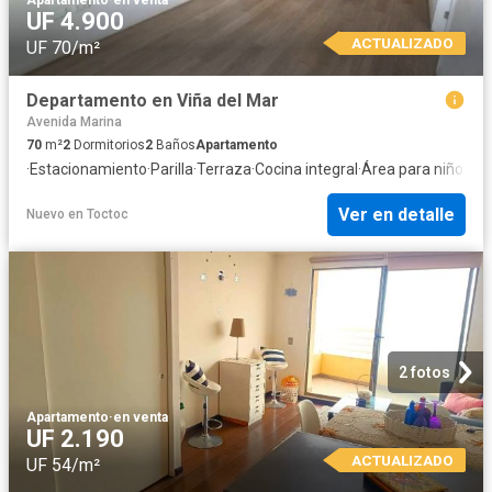
Apartamento
·
en venta
UF 4.900
ACTUALIZADO
UF 70/m²
Departamento en Viña del Mar
Avenida Marina
70
m²
2
Dormitorios
2
Baños
Apartamento
·
Estacionamiento
·
Parilla
·
Terraza
·
Cocina integral
·
Área para niños
·
Se
Ver en detalle
Nuevo
en
Toctoc
2 fotos
Apartamento
·
en venta
UF 2.190
ACTUALIZADO
UF 54/m²