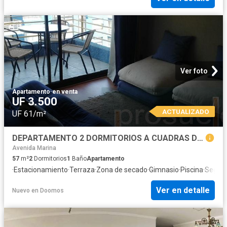
Ver foto
Apartamento
·
en venta
UF 3.500
ACTUALIZADO
UF 61/m²
DEPARTAMENTO 2 DORMITORIOS A CUADRAS DE LA PLAYA DE REÑACA
Avenida Marina
57
m²
2
Dormitorios
1
Baño
Apartamento
·
Estacionamiento
·
Terraza
·
Zona de secado
·
Gimnasio
·
Piscina
·
Seguri
Ver en detalle
Nuevo
en
Doomos