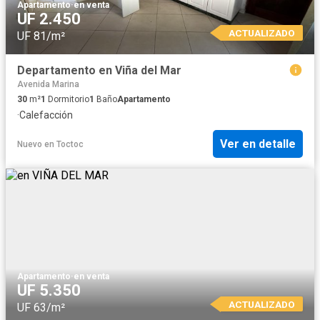
Apartamento
·
en venta
UF 2.450
ACTUALIZADO
UF 81/m²
Departamento en Viña del Mar
Avenida Marina
30
m²
1
Dormitorio
1
Baño
Apartamento
·
Calefacción
Ver en detalle
Nuevo
en
Toctoc
Apartamento
·
en venta
UF 5.350
ACTUALIZADO
UF 63/m²