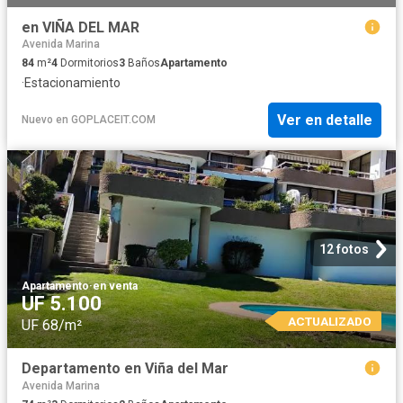
en VIÑA DEL MAR
Avenida Marina
84
m²
4
Dormitorios
3
Baños
Apartamento
·
Estacionamiento
Ver en detalle
Nuevo
en
GOPLACEIT.COM
12 fotos
Apartamento
·
en venta
UF 5.100
ACTUALIZADO
UF 68/m²
Departamento en Viña del Mar
Avenida Marina