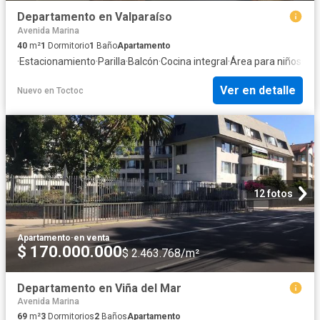
Departamento en Valparaíso
Avenida Marina
40
m²
1
Dormitorio
1
Baño
Apartamento
·
Estacionamiento
·
Parilla
·
Balcón
·
Cocina integral
·
Área para niños
·
Seg
Ver en detalle
Nuevo
en
Toctoc
12 fotos
Apartamento
·
en venta
$ 170.000.000
$ 2.463.768/m²
Departamento en Viña del Mar
Avenida Marina
69
m²
3
Dormitorios
2
Baños
Apartamento