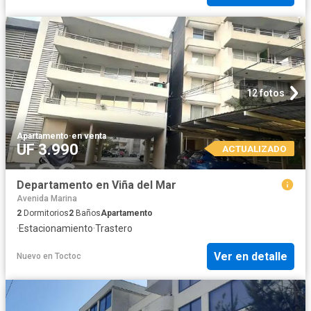
12 fotos
Apartamento
·
en venta
UF 3.990
ACTUALIZADO
Departamento en Viña del Mar
Avenida Marina
2
Dormitorios
2
Baños
Apartamento
·
Estacionamiento
·
Trastero
Ver en detalle
Nuevo
en
Toctoc