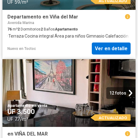
ACTUALIZADO
UF 59/m²
Departamento en Viña del Mar
Avenida Marina
76
m²
2
Dormitorios
2
Baños
Apartamento
·
Terraza
·
Cocina integral
·
Área para niños
·
Gimnasio
·
Calefacción
Ver en detalle
Nuevo
en
Toctoc
12 fotos
Apartamento
·
en venta
UF 3.500
ACTUALIZADO
UF 77/m²
en VIÑA DEL MAR