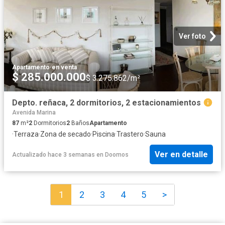
Ver foto
Apartamento
·
en venta
$ 285.000.000
$ 3.275.862/m²
Depto. reñaca, 2 dormitorios, 2 estacionamientos
Avenida Marina
87
m²
2
Dormitorios
2
Baños
Apartamento
·
Terraza
·
Zona de secado
·
Piscina
·
Trastero
·
Sauna
Ver en detalle
Actualizado hace 3 semanas
en
Doomos
1
2
3
4
5
>