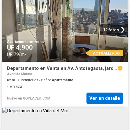
12 fotos
Apartamento
·
en venta
UF 4.900
ACTUALIZADO
UF 79/m²
Departamento en Venta en Av. Antofagasta, jardin del mar
Avenida Marina
62
m²
3
Dormitorios
2
Baños
Apartamento
·
Terraza
Ver en detalle
Nuevo
en
GOPLACEIT.COM