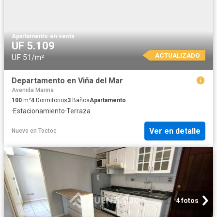
Apartamento
·
en venta
UF 5.109
ACTUALIZADO
UF 51/m²
Departamento en Viña del Mar
Avenida Marina
100
m²
4
Dormitorios
3
Baños
Apartamento
·
Estacionamiento
·
Terraza
Ver en detalle
Nuevo
en
Toctoc
4 fotos