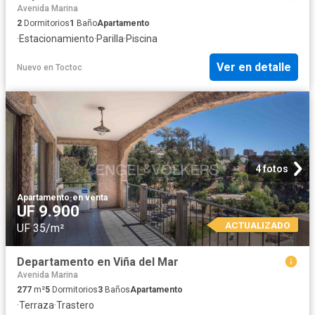
Avenida Marina
2
Dormitorios
1
Baño
Apartamento
·
Estacionamiento
·
Parilla
·
Piscina
Ver en detalle
Nuevo
en
Toctoc
4 fotos
Apartamento
·
en venta
UF 9.900
ACTUALIZADO
UF 35/m²
Departamento en Viña del Mar
Avenida Marina
277
m²
5
Dormitorios
3
Baños
Apartamento
·
Terraza
·
Trastero