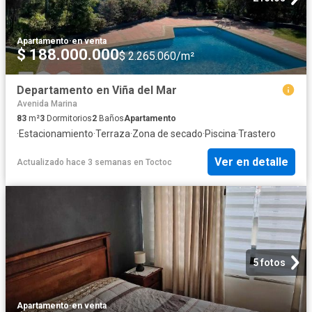
Apartamento
·
en venta
$ 188.000.000
$ 2.265.060/m²
Departamento en Viña del Mar
Avenida Marina
83
m²
3
Dormitorios
2
Baños
Apartamento
·
Estacionamiento
·
Terraza
·
Zona de secado
·
Piscina
·
Trastero
Ver en detalle
Actualizado hace 3 semanas
en
Toctoc
5 fotos
Apartamento
·
en venta