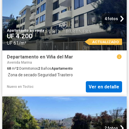
4 fotos
Apartamento
·
en venta
UF 4.200
ACTUALIZADO
UF 61/m²
Departamento en Viña del Mar
Avenida Marina
68
m²
2
Dormitorios
2
Baños
Apartamento
·
Zona de secado
·
Seguridad
·
Trastero
Ver en detalle
Nuevo
en
Toctoc
2 fotos