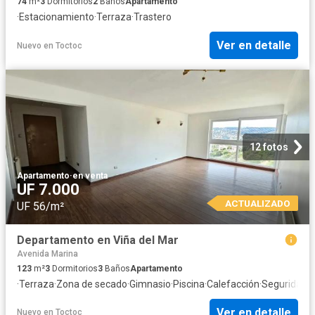
74
m²
3
Dormitorios
2
Baños
Apartamento
·
Estacionamiento
·
Terraza
·
Trastero
Ver en detalle
Nuevo
en
Toctoc
12 fotos
Apartamento
·
en venta
UF 7.000
ACTUALIZADO
UF 56/m²
Departamento en Viña del Mar
Avenida Marina
123
m²
3
Dormitorios
3
Baños
Apartamento
·
Terraza
·
Zona de secado
·
Gimnasio
·
Piscina
·
Calefacción
·
Seguridad
Ver en detalle
Nuevo
en
Toctoc