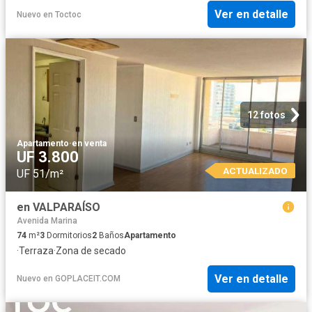
Ver en detalle
Nuevo
en
Toctoc
12 fotos
Apartamento
·
en venta
UF 3.800
ACTUALIZADO
UF 51/m²
en VALPARAÍSO
Avenida Marina
74
m²
3
Dormitorios
2
Baños
Apartamento
·
Terraza
·
Zona de secado
Ver en detalle
Nuevo
en
GOPLACEIT.COM