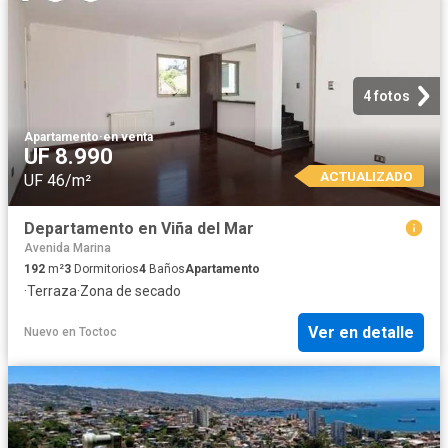
4 fotos
Apartamento
·
en venta
UF 8.990
ACTUALIZADO
UF 46/m²
Departamento en Viña del Mar
Avenida Marina
192
m²
3
Dormitorios
4
Baños
Apartamento
·
Terraza
·
Zona de secado
Ver en detalle
Nuevo
en
Toctoc