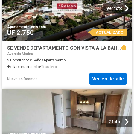
Ver foto
Apartamento
·
en venta
UF 2.750
ACTUALIZADO
SE VENDE DEPARTAMENTO CON VISTA A LA BAHIA EN CERRO PLACERES
Avenida Marina
2
Dormitorios
2
Baños
Apartamento
·
Estacionamiento
·
Trastero
Ver en detalle
Nuevo
en
Doomos
2 fotos