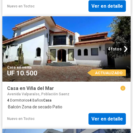
Ver en detalle
Nuevo
en
Toctoc
4 fotos
Casa
·
en venta
UF 10.500
ACTUALIZADO
Casa en Viña del Mar
Avenida Valparaíso, Población Saenz
4
Dormitorios
4
Baños
Casa
·
Balcón
·
Zona de secado
·
Patio
Ver en detalle
Nuevo
en
Toctoc