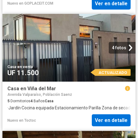
Ver en detalle
Nuevo
en
GOPLACEIT.COM
4 fotos
Casa
·
en venta
UF 11.500
ACTUALIZADO
Casa en Viña del Mar
Avenida Valparaíso, Población Saenz
5
Dormitorios
4
Baños
Casa
·
Jardín
·
Cocina equipada
·
Estacionamiento
·
Parilla
·
Zona de secado
·
Tr
Ver en detalle
Nuevo
en
Toctoc