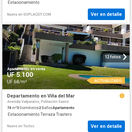
·
Estacionamiento
Ver en detalle
Nuevo
en
GOPLACEIT.COM
12 fotos
Apartamento
·
en venta
UF 5.100
ACTUALIZADO
UF 68/m²
Departamento en Viña del Mar
Avenida Valparaíso, Población Saenz
74
m²
3
Dormitorios
2
Baños
Apartamento
·
Estacionamiento
·
Terraza
·
Trastero
Ver en detalle
Nuevo
en
Toctoc