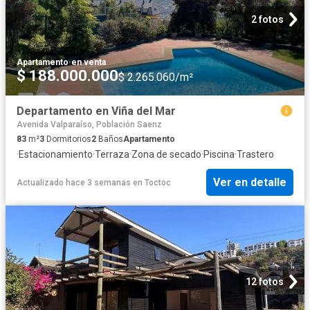
2 fotos
Apartamento
·
en venta
$ 188.000.000
$ 2.265.060/m²
Departamento en Viña del Mar
Avenida Valparaíso, Población Saenz
83
m²
3
Dormitorios
2
Baños
Apartamento
·
Estacionamiento
·
Terraza
·
Zona de secado
·
Piscina
·
Trastero
Ver en detalle
Actualizado hace 3 semanas
en
Toctoc
12 fotos