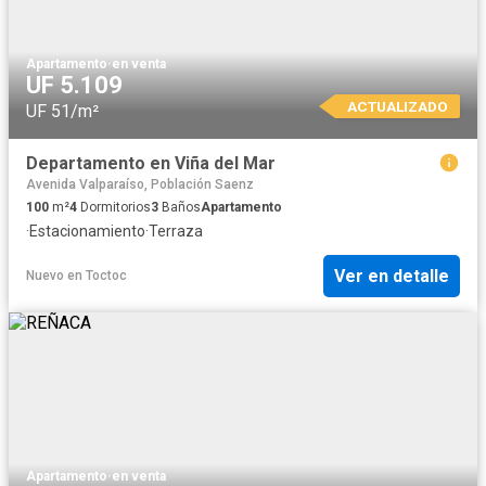
Apartamento
·
en venta
UF 5.109
ACTUALIZADO
UF 51/m²
Departamento en Viña del Mar
Avenida Valparaíso, Población Saenz
100
m²
4
Dormitorios
3
Baños
Apartamento
·
Estacionamiento
·
Terraza
Ver en detalle
Nuevo
en
Toctoc
Apartamento
·
en venta