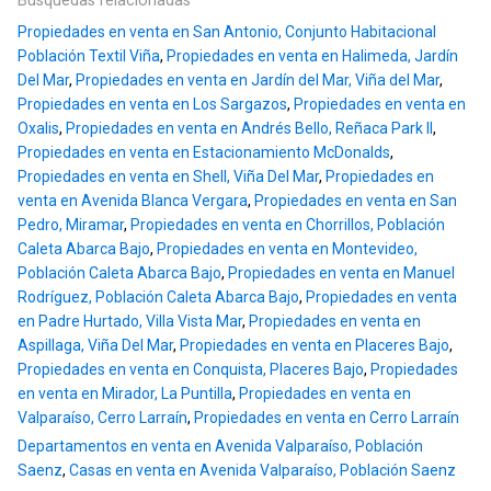
Búsquedas relacionadas
Propiedades en venta en San Antonio, Conjunto Habitacional
Población Textil Viña
,
Propiedades en venta en Halimeda, Jardín
Del Mar
,
Propiedades en venta en Jardín del Mar, Viña del Mar
,
Propiedades en venta en Los Sargazos
,
Propiedades en venta en
Oxalis
,
Propiedades en venta en Andrés Bello, Reñaca Park II
,
Propiedades en venta en Estacionamiento McDonalds
,
Propiedades en venta en Shell, Viña Del Mar
,
Propiedades en
venta en Avenida Blanca Vergara
,
Propiedades en venta en San
Pedro, Miramar
,
Propiedades en venta en Chorrillos, Población
Caleta Abarca Bajo
,
Propiedades en venta en Montevideo,
Población Caleta Abarca Bajo
,
Propiedades en venta en Manuel
Rodríguez, Población Caleta Abarca Bajo
,
Propiedades en venta
en Padre Hurtado, Villa Vista Mar
,
Propiedades en venta en
Aspillaga, Viña Del Mar
,
Propiedades en venta en Placeres Bajo
,
Propiedades en venta en Conquista, Placeres Bajo
,
Propiedades
en venta en Mirador, La Puntilla
,
Propiedades en venta en
Valparaíso, Cerro Larraín
,
Propiedades en venta en Cerro Larraín
Departamentos en venta en Avenida Valparaíso, Población
Saenz
,
Casas en venta en Avenida Valparaíso, Población Saenz