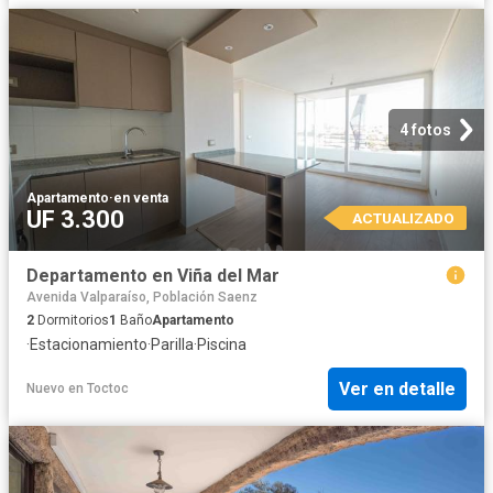
4 fotos
Apartamento
·
en venta
UF 3.300
ACTUALIZADO
Departamento en Viña del Mar
Avenida Valparaíso, Población Saenz
2
Dormitorios
1
Baño
Apartamento
·
Estacionamiento
·
Parilla
·
Piscina
Ver en detalle
Nuevo
en
Toctoc