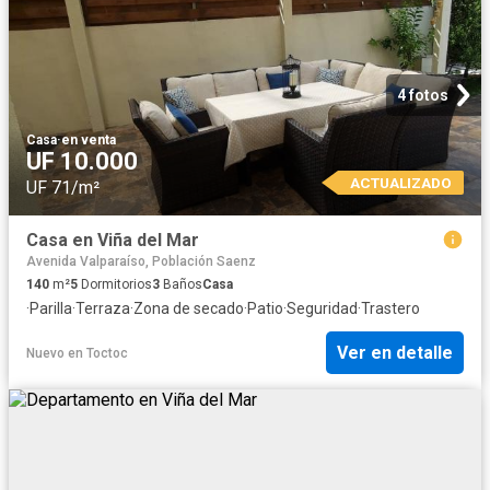
4 fotos
Casa
·
en venta
UF 10.000
ACTUALIZADO
UF 71/m²
Casa en Viña del Mar
Avenida Valparaíso, Población Saenz
140
m²
5
Dormitorios
3
Baños
Casa
·
Parilla
·
Terraza
·
Zona de secado
·
Patio
·
Seguridad
·
Trastero
Ver en detalle
Nuevo
en
Toctoc