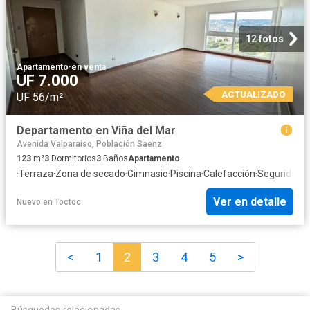
12 fotos
Apartamento
·
en venta
UF 7.000
ACTUALIZADO
UF 56/m²
Departamento en Viña del Mar
Avenida Valparaíso, Población Saenz
123
m²
3
Dormitorios
3
Baños
Apartamento
·
Terraza
·
Zona de secado
·
Gimnasio
·
Piscina
·
Calefacción
·
Seguridad
Ver en detalle
Nuevo
en
Toctoc
<
1
2
3
4
5
>