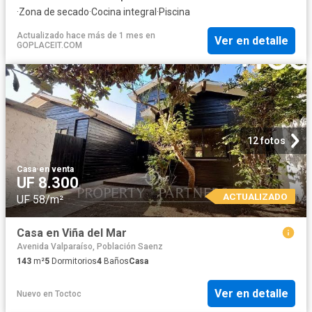
·
Zona de secado
·
Cocina integral
·
Piscina
Actualizado hace más de 1 mes
en
Ver en detalle
GOPLACEIT.COM
12 fotos
Casa
·
en venta
UF 8.300
ACTUALIZADO
UF 58/m²
Casa en Viña del Mar
Avenida Valparaíso, Población Saenz
143
m²
5
Dormitorios
4
Baños
Casa
Ver en detalle
Nuevo
en
Toctoc