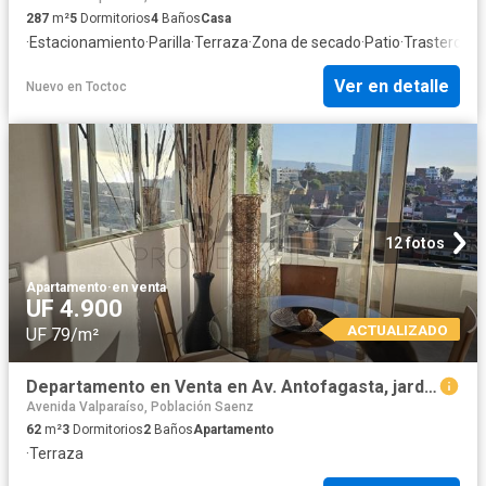
287
m²
5
Dormitorios
4
Baños
Casa
·
Estacionamiento
·
Parilla
·
Terraza
·
Zona de secado
·
Patio
·
Trastero
Ver en detalle
Nuevo
en
Toctoc
12 fotos
Apartamento
·
en venta
UF 4.900
ACTUALIZADO
UF 79/m²
Departamento en Venta en Av. Antofagasta, jardin del mar
Avenida Valparaíso, Población Saenz
62
m²
3
Dormitorios
2
Baños
Apartamento
·
Terraza