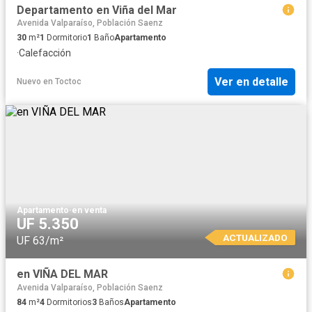
Departamento en Viña del Mar
Avenida Valparaíso, Población Saenz
30
m²
1
Dormitorio
1
Baño
Apartamento
·
Calefacción
Ver en detalle
Nuevo
en
Toctoc
Apartamento
·
en venta
UF 5.350
ACTUALIZADO
UF 63/m²
en VIÑA DEL MAR
Avenida Valparaíso, Población Saenz
84
m²
4
Dormitorios
3
Baños
Apartamento