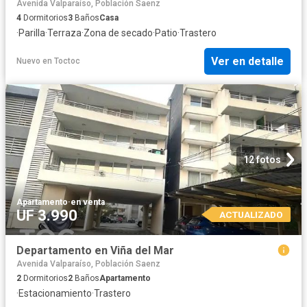
Avenida Valparaíso, Población Saenz
4
Dormitorios
3
Baños
Casa
·
Parilla
·
Terraza
·
Zona de secado
·
Patio
·
Trastero
Ver en detalle
Nuevo
en
Toctoc
12 fotos
Apartamento
·
en venta
UF 3.990
ACTUALIZADO
Departamento en Viña del Mar
Avenida Valparaíso, Población Saenz
2
Dormitorios
2
Baños
Apartamento
·
Estacionamiento
·
Trastero