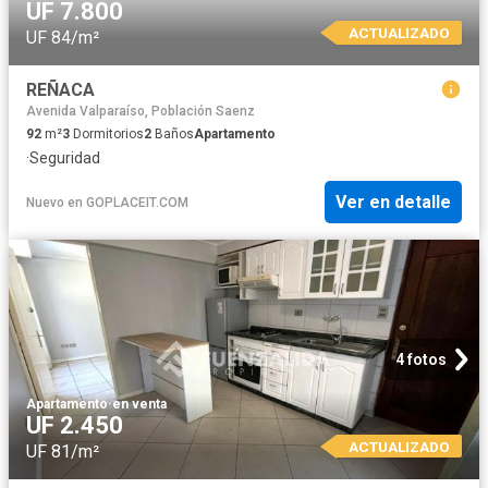
UF 7.800
ACTUALIZADO
UF 84/m²
REÑACA
Avenida Valparaíso, Población Saenz
92
m²
3
Dormitorios
2
Baños
Apartamento
·
Seguridad
Ver en detalle
Nuevo
en
GOPLACEIT.COM
4 fotos
Apartamento
·
en venta
UF 2.450
ACTUALIZADO
UF 81/m²