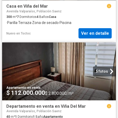
Casa en Viña del Mar
Avenida Valparaíso, Población Saenz
300
m²
7
Dormitorios
4
Baños
Casa
·
Parilla
·
Terraza
·
Zona de secado
·
Piscina
Ver en detalle
Nuevo
en
Toctoc
5 fotos
Apartamento
·
en venta
$ 112.000.000
$ 2.800.000/m²
Departamento en venta en Viña Del Mar
Avenida Valparaíso, Población Saenz
40
m²
1
Dormitorio
1
Baño
Apartamento