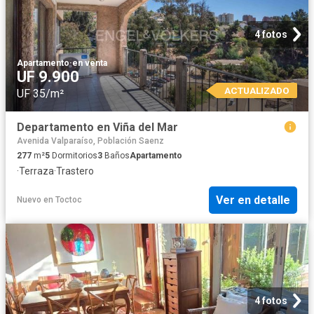
4 fotos
Apartamento
·
en venta
UF 9.900
ACTUALIZADO
UF 35/m²
Departamento en Viña del Mar
Avenida Valparaíso, Población Saenz
277
m²
5
Dormitorios
3
Baños
Apartamento
·
Terraza
·
Trastero
Ver en detalle
Nuevo
en
Toctoc
4 fotos