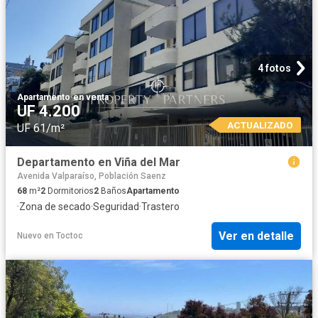
4 fotos
Apartamento
·
en venta
UF 4.200
ACTUALIZADO
UF 61/m²
Departamento en Viña del Mar
Avenida Valparaíso, Población Saenz
68
m²
2
Dormitorios
2
Baños
Apartamento
·
Zona de secado
·
Seguridad
·
Trastero
Ver en detalle
Nuevo
en
Toctoc