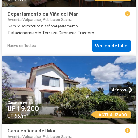
Departamento en Viña del Mar
Avenida Valparaíso, Población Saenz
59
m²
2
Dormitorios
2
Baños
Apartamento
·
Estacionamiento
·
Terraza
·
Gimnasio
·
Trastero
Ver en detalle
Nuevo
en
Toctoc
4 fotos
Casa
·
en venta
UF 19.200
ACTUALIZADO
UF 66/m²
Casa en Viña del Mar
Avenida Valparaíso, Población Saenz