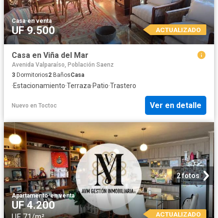
Casa
·
en venta
UF 9.500
ACTUALIZADO
Casa en Viña del Mar
Avenida Valparaíso, Población Saenz
3
Dormitorios
2
Baños
Casa
·
Estacionamiento
·
Terraza
·
Patio
·
Trastero
Ver en detalle
Nuevo
en
Toctoc
2 fotos
Apartamento
·
en venta
UF 4.200
ACTUALIZADO
UF 71/m²