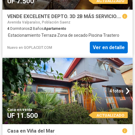
UF 7.500
ACTUALIZADO
VENDE EXCELENTE DEPTO. 3D 2B MÁS SERVICIO. ESTACIONAMIENTO, BODEGA, TERRAZA, PISCINA
Avenida Valparaíso, Población Saenz
4
Dormitorios
2
Baños
Apartamento
·
Estacionamiento
·
Terraza
·
Zona de secado
·
Piscina
·
Trastero
Ver en detalle
Nuevo
en
GOPLACEIT.COM
4 fotos
Casa
·
en venta
UF 11.500
ACTUALIZADO
Casa en Viña del Mar