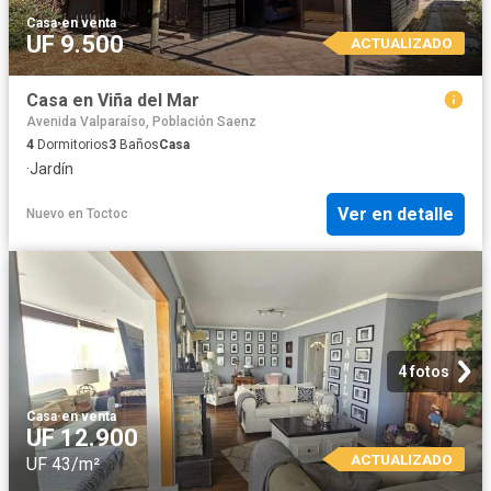
Casa
·
en venta
UF 9.500
ACTUALIZADO
Casa en Viña del Mar
Avenida Valparaíso, Población Saenz
4
Dormitorios
3
Baños
Casa
·
Jardín
Ver en detalle
Nuevo
en
Toctoc
4 fotos
Casa
·
en venta
UF 12.900
ACTUALIZADO
UF 43/m²