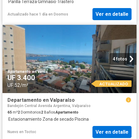
·
Parilla
·
Terraza
·
Gimnasio
·
Trastero
Ver en detalle
Actualizado hace 1 día
en
Doomos
4 fotos
Apartamento
·
en venta
UF 3.400
ACTUALIZADO
UF 52/m²
Departamento en Valparaíso
Bandejón Central Avenida Argentina, Valparaíso
65
m²
2
Dormitorios
2
Baños
Apartamento
·
Estacionamiento
·
Zona de secado
·
Piscina
Ver en detalle
Nuevo
en
Toctoc