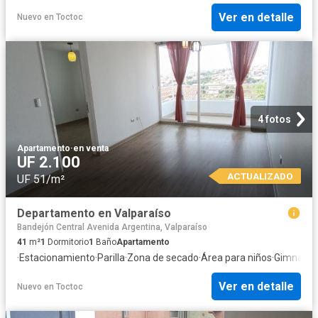
Ver en detalle
Nuevo
en
Toctoc
4 fotos
Apartamento
·
en venta
UF 2.100
ACTUALIZADO
UF 51/m²
Departamento en Valparaíso
Bandejón Central Avenida Argentina, Valparaíso
41
m²
1
Dormitorio
1
Baño
Apartamento
·
Estacionamiento
·
Parilla
·
Zona de secado
·
Área para niños
·
Gimnasio
·
Ver en detalle
Nuevo
en
Toctoc