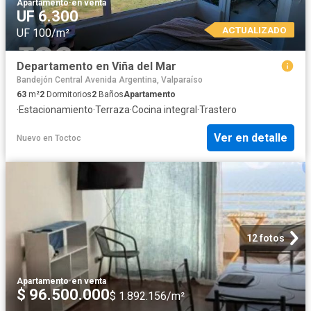
Apartamento
·
en venta
UF 6.300
ACTUALIZADO
UF 100/m²
Departamento en Viña del Mar
Bandejón Central Avenida Argentina, Valparaíso
63
m²
2
Dormitorios
2
Baños
Apartamento
·
Estacionamiento
·
Terraza
·
Cocina integral
·
Trastero
Ver en detalle
Nuevo
en
Toctoc
12 fotos
Apartamento
·
en venta
$ 96.500.000
$ 1.892.156/m²