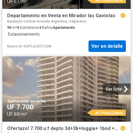
UF 61/m²
Departamento en Venta en Mirador las Gaviotas
Bandejón Central Avenida Argentina, Valparaíso
90
m²
4
Dormitorios
3
Baños
Apartamento
·
Estacionamiento
Ver en detalle
Nuevo
en
GOPLACEIT.COM
Ver foto
Apartamento
·
en venta
UF 7.700
ACTUALIZADO
UF 69/m²
Ofertazo! 7.700 u.f depto 3d+3b+loggia+ 1bod +2est