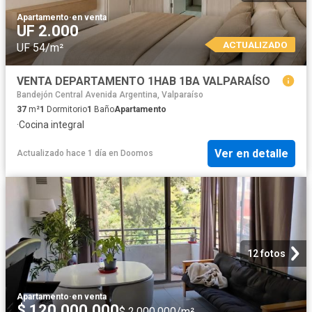
Apartamento
·
en venta
UF 2.000
ACTUALIZADO
UF 54/m²
VENTA DEPARTAMENTO 1HAB 1BA VALPARAÍSO
Bandejón Central Avenida Argentina, Valparaíso
37
m²
1
Dormitorio
1
Baño
Apartamento
·
Cocina integral
Ver en detalle
Actualizado hace 1 día
en
Doomos
12 fotos
Apartamento
·
en venta
$ 120.000.000
$ 2.000.000/m²