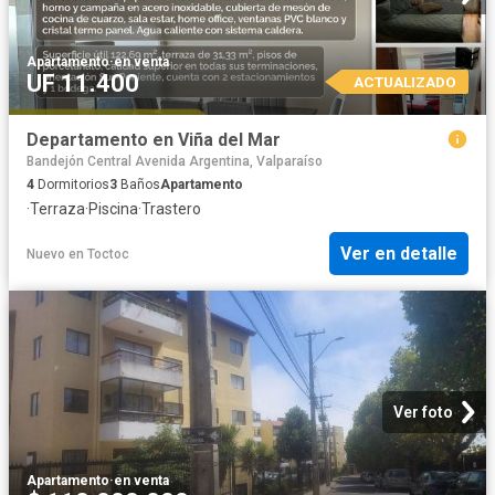
Apartamento
·
en venta
UF 11.400
ACTUALIZADO
Departamento en Viña del Mar
Bandejón Central Avenida Argentina, Valparaíso
4
Dormitorios
3
Baños
Apartamento
·
Terraza
·
Piscina
·
Trastero
Ver en detalle
Nuevo
en
Toctoc
Ver foto
Apartamento
·
en venta