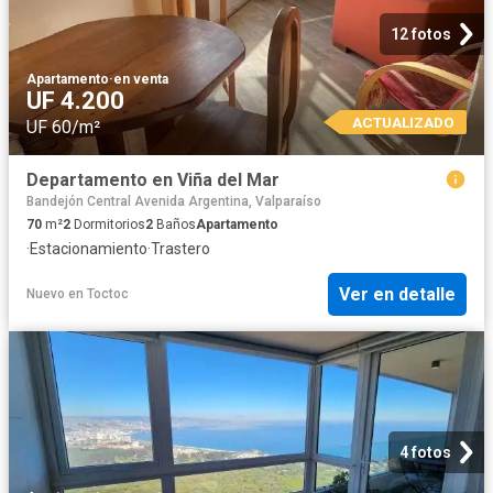
12 fotos
Apartamento
·
en venta
UF 4.200
ACTUALIZADO
UF 60/m²
Departamento en Viña del Mar
Bandejón Central Avenida Argentina, Valparaíso
70
m²
2
Dormitorios
2
Baños
Apartamento
·
Estacionamiento
·
Trastero
Ver en detalle
Nuevo
en
Toctoc
4 fotos