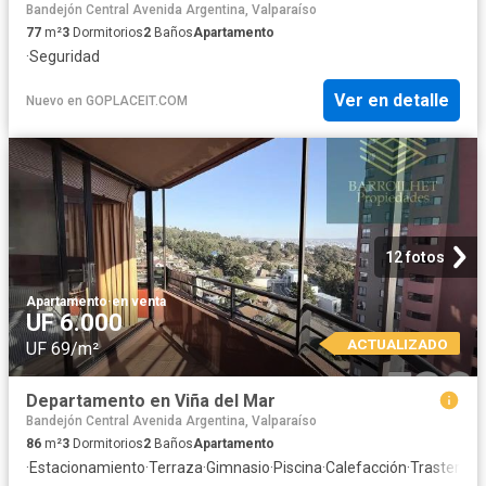
Bandejón Central Avenida Argentina, Valparaíso
77
m²
3
Dormitorios
2
Baños
Apartamento
·
Seguridad
Ver en detalle
Nuevo
en
GOPLACEIT.COM
12 fotos
Apartamento
·
en venta
UF 6.000
ACTUALIZADO
UF 69/m²
Departamento en Viña del Mar
Bandejón Central Avenida Argentina, Valparaíso
86
m²
3
Dormitorios
2
Baños
Apartamento
·
Estacionamiento
·
Terraza
·
Gimnasio
·
Piscina
·
Calefacción
·
Trastero
·
S