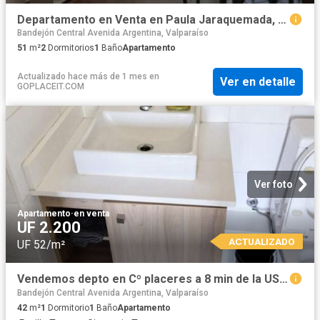
Departamento en Venta en Paula Jaraquemada, placeres, Valparaíso
Bandejón Central Avenida Argentina, Valparaíso
51
m²
2
Dormitorios
1
Baño
Apartamento
Actualizado hace más de 1 mes
en
Ver en detalle
GOPLACEIT.COM
Ver foto
Apartamento
·
en venta
UF 2.200
ACTUALIZADO
UF 52/m²
Vendemos depto en Cº placeres a 8 min de la USM
Bandejón Central Avenida Argentina, Valparaíso
42
m²
1
Dormitorio
1
Baño
Apartamento