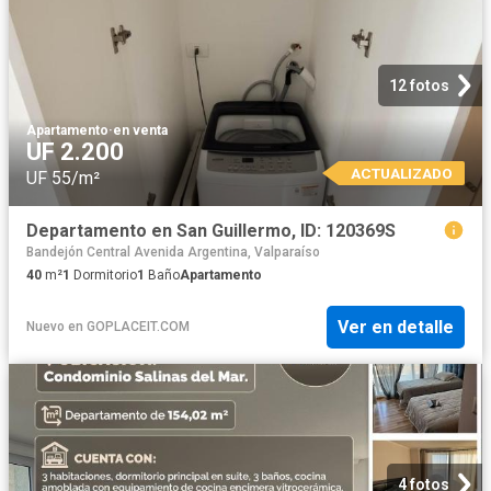
12 fotos
Apartamento
·
en venta
UF 2.200
ACTUALIZADO
UF 55/m²
Departamento en San Guillermo, ID: 120369S
Bandejón Central Avenida Argentina, Valparaíso
40
m²
1
Dormitorio
1
Baño
Apartamento
Ver en detalle
Nuevo
en
GOPLACEIT.COM
4 fotos