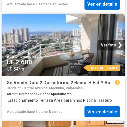
Ver en detalle
Actualizado hace 1 semana
en
Toctoc
Ver foto
Apartamento
·
en venta
UF 2.600
ACTUALIZADO
UF 54/m²
Se Vende Dpto 2 Dormitorios 2 Baños + Est Y Bodega
Bandejón Central Avenida Argentina, Valparaíso
48
m²
2
Dormitorios
2
Baños
Apartamento
·
Estacionamiento
·
Terraza
·
Área para niños
·
Piscina
·
Trastero
Ver en detalle
Actualizado hace 1 día
en
Doomos