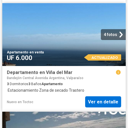
4 fotos
Apartamento
·
en venta
UF 6.000
ACTUALIZADO
Departamento en Viña del Mar
Bandejón Central Avenida Argentina, Valparaíso
3
Dormitorios
3
Baños
Apartamento
·
Estacionamiento
·
Zona de secado
·
Trastero
Ver en detalle
Nuevo
en
Toctoc