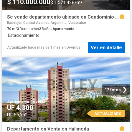
$ 110.000.000
$ 1.571.428/m²
Se vende departamento ubicado en Condominio los Veleros Villa Berlín Cerro los Placeres Valparaíso
Bandejón Central Avenida Argentina, Valparaíso
70
m²
3
Dormitorios
2
Baños
Apartamento
·
Estacionamiento
Ver en detalle
Actualizado hace más de 1 mes
en
Doomos
12 fotos
Apartamento
·
en venta
UF 4.300
ACTUALIZADO
UF 55/m²
Departamento en Venta en Halimeda