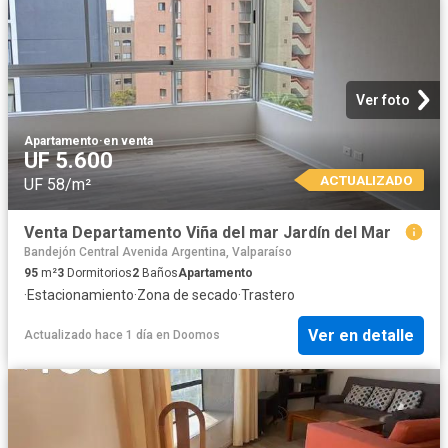
Ver foto
Apartamento
·
en venta
UF 5.600
ACTUALIZADO
UF 58/m²
Venta Departamento Viña del mar Jardín del Mar
Bandejón Central Avenida Argentina, Valparaíso
95
m²
3
Dormitorios
2
Baños
Apartamento
·
Estacionamiento
·
Zona de secado
·
Trastero
Ver en detalle
Actualizado hace 1 día
en
Doomos