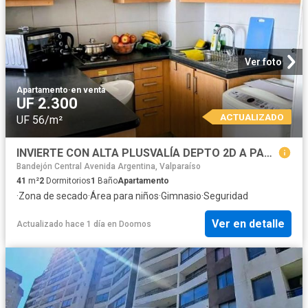
Ver foto
Apartamento
·
en venta
UF 2.300
ACTUALIZADO
UF 56/m²
INVIERTE CON ALTA PLUSVALÍA DEPTO 2D A PASOS DE UTFSM
Bandejón Central Avenida Argentina, Valparaíso
41
m²
2
Dormitorios
1
Baño
Apartamento
·
Zona de secado
·
Área para niños
·
Gimnasio
·
Seguridad
Ver en detalle
Actualizado hace 1 día
en
Doomos