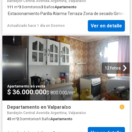
Bandejón Central Avenida Argentina, Valparaíso
111
m²
3
Dormitorios
3
Baños
Apartamento
·
Estacionamiento
·
Parilla
·
Alarma
·
Terraza
·
Zona de secado
·
Gimnasio
·
Ver en detalle
Actualizado hace 1 día
en
Doomos
12 fotos
Apartamento
·
en venta
$ 36.000.000
$ 800.000/m²
Departamento en Valparaíso
Bandejón Central Avenida Argentina, Valparaíso
45
m²
2
Dormitorios
1
Baño
Apartamento