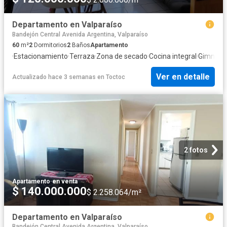
Departamento en Valparaíso
Bandejón Central Avenida Argentina, Valparaíso
60
m²
2
Dormitorios
2
Baños
Apartamento
·
Estacionamiento
·
Terraza
·
Zona de secado
·
Cocina integral
·
Gimnasi
Ver en detalle
Actualizado hace 3 semanas
en
Toctoc
2 fotos
Apartamento
·
en venta
$ 140.000.000
$ 2.258.064/m²
Departamento en Valparaíso
Bandejón Central Avenida Argentina, Valparaíso