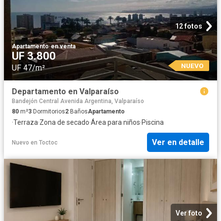
12 fotos
Apartamento
·
en venta
UF 3.800
NUEVO
UF 47/m²
Departamento en Valparaíso
Bandejón Central Avenida Argentina, Valparaíso
80
m²
3
Dormitorios
2
Baños
Apartamento
·
Terraza
·
Zona de secado
·
Área para niños
·
Piscina
Ver en detalle
Nuevo
en
Toctoc
Ver foto