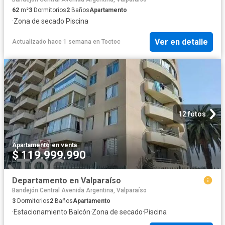
62
m²
3
Dormitorios
2
Baños
Apartamento
·
Zona de secado
·
Piscina
Ver en detalle
Actualizado hace 1 semana
en
Toctoc
12 fotos
Apartamento
·
en venta
$ 119.999.990
Departamento en Valparaíso
Bandejón Central Avenida Argentina, Valparaíso
3
Dormitorios
2
Baños
Apartamento
·
Estacionamiento
·
Balcón
·
Zona de secado
·
Piscina