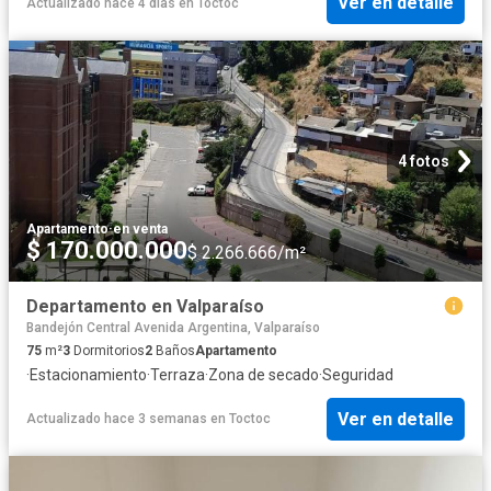
Ver en detalle
Actualizado hace 4 días
en
Toctoc
4 fotos
Apartamento
·
en venta
$ 170.000.000
$ 2.266.666/m²
Departamento en Valparaíso
Bandejón Central Avenida Argentina, Valparaíso
75
m²
3
Dormitorios
2
Baños
Apartamento
·
Estacionamiento
·
Terraza
·
Zona de secado
·
Seguridad
Ver en detalle
Actualizado hace 3 semanas
en
Toctoc