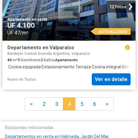
12 fotos
Apartamento
·
en venta
UF 4.100
ACTUALIZADO
UF 47/m²
Departamento en Valparaíso
Bandejón Central Avenida Argentina, Valparaíso
86
m²
3
Dormitorios
2
Baños
Apartamento
·
Cocina equipada
·
Estacionamiento
·
Terraza
·
Cocina integral
·
Gimnasi
Ver en detalle
Nuevo
en
Toctoc
<
2
3
4
5
6
>
Búsquedas relacionadas
Departamentos en venta en Halimeda, Jardín Del Mar
,