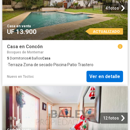
4 fotos
Casa
·
en venta
UF 13.900
ACTUALIZADO
Casa en Concón
Bosques de Montemar
5
Dormitorios
4
Baños
Casa
·
Terraza
·
Zona de secado
·
Piscina
·
Patio
·
Trastero
Ver en detalle
Nuevo
en
Toctoc
12 fotos