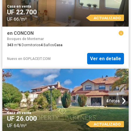
Casa
·
en venta
UF 22.700
ACTUALIZADO
UF 66/m²
en CONCON
Bosques de Montemar
343
m²
6
Dormitorios
4
Baños
Casa
Ver en detalle
Nuevo
en
GOPLACEIT.COM
4 fotos
Casa
·
en venta
UF 26.000
ACTUALIZADO
UF 64/m²