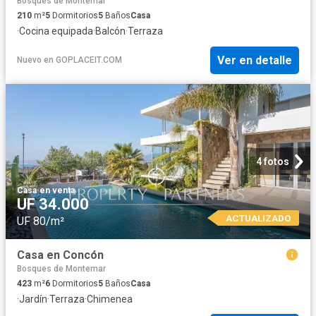
Bosques de Montemar
210
m²
5
Dormitorios
5
Baños
Casa
·
Cocina equipada
·
Balcón
·
Terraza
Ver en detalle
Nuevo
en
GOPLACEIT.COM
4 fotos
Casa
·
en venta
UF 34.000
ACTUALIZADO
UF 80/m²
Casa en Concón
Bosques de Montemar
423
m²
6
Dormitorios
5
Baños
Casa
·
Jardín
·
Terraza
·
Chimenea