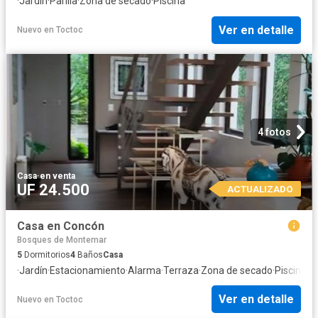
·
Jardín
·
Parilla
·
Zona de secado
·
Piscina
Ver en detalle
Nuevo
en
Toctoc
4 fotos
Casa
·
en venta
UF 24.500
ACTUALIZADO
Casa en Concón
Bosques de Montemar
5
Dormitorios
4
Baños
Casa
·
Jardín
·
Estacionamiento
·
Alarma
·
Terraza
·
Zona de secado
·
Piscina
·
C
Ver en detalle
Nuevo
en
Toctoc