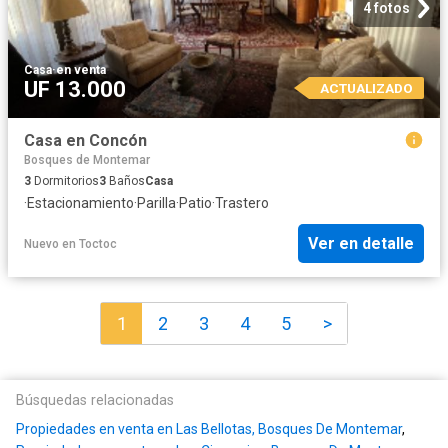
4 fotos
Casa
·
en venta
UF 13.000
ACTUALIZADO
Casa en Concón
Bosques de Montemar
3
Dormitorios
3
Baños
Casa
·
Estacionamiento
·
Parilla
·
Patio
·
Trastero
Ver en detalle
Nuevo
en
Toctoc
1
2
3
4
5
>
Búsquedas relacionadas
Propiedades en venta en Las Bellotas, Bosques De Montemar
,