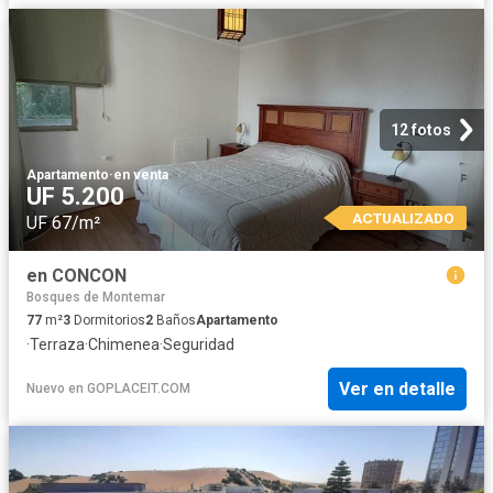
12 fotos
Apartamento
·
en venta
UF 5.200
ACTUALIZADO
UF 67/m²
en CONCON
Bosques de Montemar
77
m²
3
Dormitorios
2
Baños
Apartamento
·
Terraza
·
Chimenea
·
Seguridad
Ver en detalle
Nuevo
en
GOPLACEIT.COM