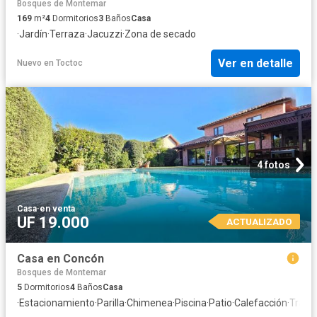
Bosques de Montemar
169
m²
4
Dormitorios
3
Baños
Casa
·
Jardín
·
Terraza
·
Jacuzzi
·
Zona de secado
Ver en detalle
Nuevo
en
Toctoc
4 fotos
Casa
·
en venta
UF 19.000
ACTUALIZADO
Casa en Concón
Bosques de Montemar
5
Dormitorios
4
Baños
Casa
·
Estacionamiento
·
Parilla
·
Chimenea
·
Piscina
·
Patio
·
Calefacción
·
Trast