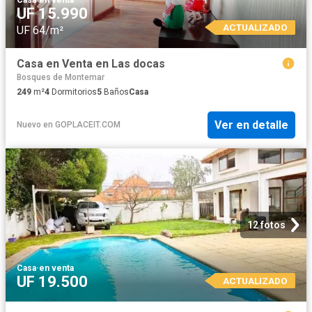
Casa
·
en venta
UF 15.990
ACTUALIZADO
UF 64/m²
Casa en Venta en Las docas
Bosques de Montemar
249
m²
4
Dormitorios
5
Baños
Casa
Ver en detalle
Nuevo
en
GOPLACEIT.COM
12 fotos
Casa
·
en venta
UF 19.500
ACTUALIZADO