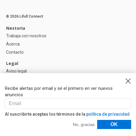
© 2026 Lifull Connect
Nestoria
Trabaja con nosotros
Acerca
Contacto
Legal
Aviso legal
Política de Privacidad
Política de Cookies
Recibe alertas por email y sé el primero en ver nuevos
anuncios
Ayuda
Preguntas
Al suscribirte aceptas los términos de la
política de privacidad
Nuestros Partners
Filtros
OK
No, gracias