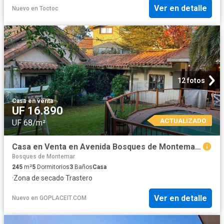
Ver en detalle
Nuevo
en
Toctoc
12 fotos
Casa
·
en venta
UF 16.890
ACTUALIZADO
UF 68/m²
Casa en Venta en Avenida Bosques de Montemar 1000
Bosques de Montemar
245
m²
5
Dormitorios
3
Baños
Casa
·
Zona de secado
·
Trastero
Ver en detalle
Nuevo
en
GOPLACEIT.COM