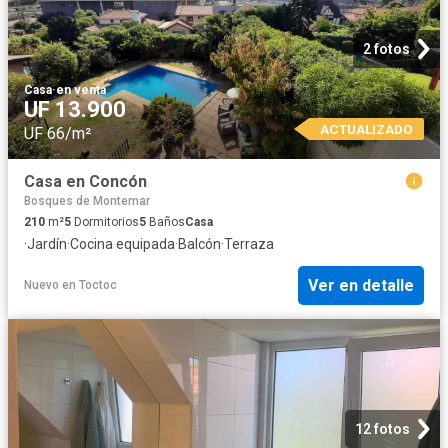
2 fotos
Casa
·
en venta
UF 13.900
ACTUALIZADO
UF 66/m²
Casa en Concón
Bosques de Montemar
210
m²
5
Dormitorios
5
Baños
Casa
·
Jardín
·
Cocina equipada
·
Balcón
·
Terraza
Ver en detalle
Nuevo
en
Toctoc
12 fotos