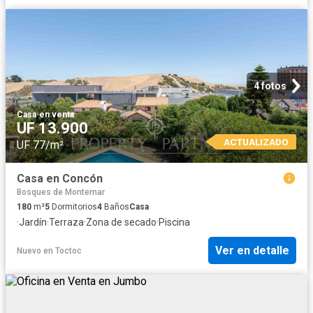
4 fotos
Casa
·
en venta
UF 13.900
ACTUALIZADO
UF 77/m²
Casa en Concón
Bosques de Montemar
180
m²
5
Dormitorios
4
Baños
Casa
·
Jardín
·
Terraza
·
Zona de secado
·
Piscina
Ver en detalle
Nuevo
en
Toctoc