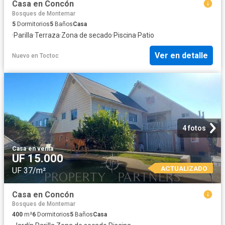
Casa en Concón
Bosques de Montemar
5
Dormitorios
5
Baños
Casa
·
Parilla
·
Terraza
·
Zona de secado
·
Piscina
·
Patio
Ver en detalle
Nuevo
en
Toctoc
4 fotos
Casa
·
en venta
UF 15.000
ACTUALIZADO
UF 37/m²
Casa en Concón
Bosques de Montemar
400
m²
6
Dormitorios
5
Baños
Casa