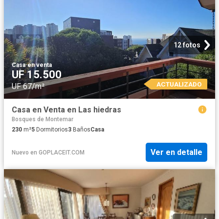
12 fotos
Casa
·
en venta
UF 15.500
ACTUALIZADO
UF 67/m²
Casa en Venta en Las hiedras
Bosques de Montemar
230
m²
5
Dormitorios
3
Baños
Casa
Ver en detalle
Nuevo
en
GOPLACEIT.COM