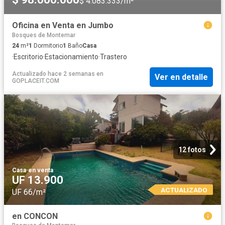
$ 4.083.333/m²
Oficina en Venta en Jumbo
Bosques de Montemar
24
m²
1
Dormitorio
1
Baño
Casa
·
Escritorio
·
Estacionamiento
·
Trastero
Actualizado hace 2 semanas
en
Ver en detalle
GOPLACEIT.COM
12 fotos
Casa
·
en venta
UF 13.900
ACTUALIZADO
UF 66/m²
en CONCON