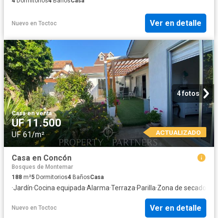
4
Dormitorios
4
Baños
Casa
Ver en detalle
Nuevo
en
Toctoc
4 fotos
Casa
·
en venta
UF 11.500
ACTUALIZADO
UF 61/m²
Casa en Concón
Bosques de Montemar
188
m²
5
Dormitorios
4
Baños
Casa
·
Jardín
·
Cocina equipada
·
Alarma
·
Terraza
·
Parilla
·
Zona de secado
·
Pat
Ver en detalle
Nuevo
en
Toctoc