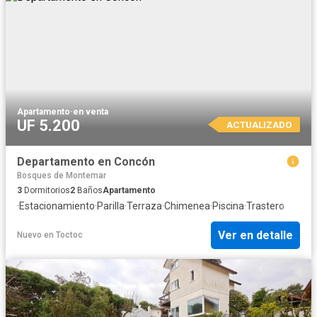
Apartamento
·
en venta
UF 5.200
ACTUALIZADO
Departamento en Concón
Bosques de Montemar
3
Dormitorios
2
Baños
Apartamento
·
Estacionamiento
·
Parilla
·
Terraza
·
Chimenea
·
Piscina
·
Trastero
Ver en detalle
Nuevo
en
Toctoc