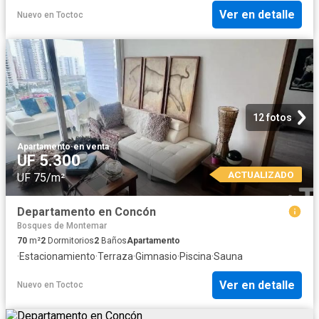
Ver en detalle
Nuevo
en
Toctoc
12 fotos
Apartamento
·
en venta
UF 5.300
ACTUALIZADO
UF 75/m²
Departamento en Concón
Bosques de Montemar
70
m²
2
Dormitorios
2
Baños
Apartamento
·
Estacionamiento
·
Terraza
·
Gimnasio
·
Piscina
·
Sauna
Ver en detalle
Nuevo
en
Toctoc