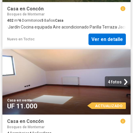
Casa en Concón
Bosques de Montemar
402
m²
6
Dormitorios
5
Baños
Casa
·
Jardín
·
Cocina equipada
·
Aire acondicionado
·
Parilla
·
Terraza
·
Jacuzzi
Ver en detalle
Nuevo
en
Toctoc
4 fotos
Casa
·
en venta
UF 11.000
ACTUALIZADO
Casa en Concón
Bosques de Montemar