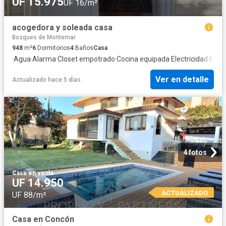
UF 15.975
UF 16/m²
acogedora y soleada casa
Bosques de Montemar
948
m²
6
Dormitorios
4
Baños
Casa
·
Agua
·
Alarma
·
Closet empotrado
·
Cocina equipada
·
Electricidad
·
Esta
Ver en detalle
Actualizado hace 5 días
4 fotos
Casa
·
en venta
UF 14.950
ACTUALIZADO
UF 88/m²
Casa en Concón