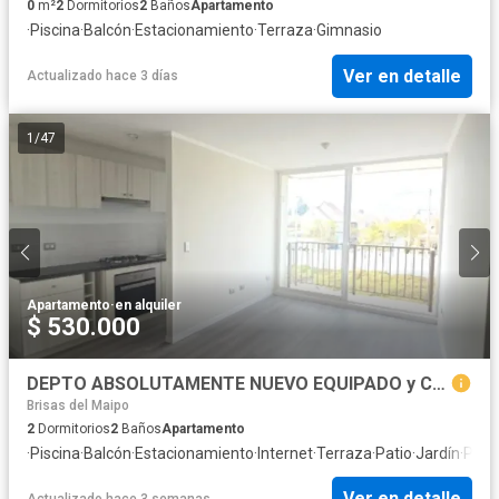
0
m²
2
Dormitorios
2
Baños
Apartamento
·
Piscina
·
Balcón
·
Estacionamiento
·
Terraza
·
Gimnasio
Ver en detalle
Actualizado hace 3 días
1
/
47
Apartamento
·
en alquiler
$ 530.000
DEPTO ABSOLUTAMENTE NUEVO EQUIPADO y CON GGCC INCLUIDOS
Brisas del Maipo
2
Dormitorios
2
Baños
Apartamento
·
Piscina
·
Balcón
·
Estacionamiento
·
Internet
·
Terraza
·
Patio
·
Jardín
·
Paril
Ver en detalle
Actualizado hace 3 semanas