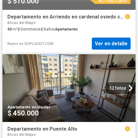
$ 510.000
ACTUALIZADO
Departamento en Arriendo en cardenal oviedo con av troncal las torres
Brisas del Maipo
50
m²
2
Dormitorios
2
Baños
Apartamento
Ver en detalle
Nuevo
en
GOPLACEIT.COM
12 fotos
Apartamento
·
en alquiler
$ 450.000
Departamento en Puente Alto
Brisas del Maipo