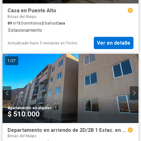
Casa en Puente Alto
Brisas del Maipo
89
m²
3
Dormitorios
2
Baños
Casa
·
Estacionamiento
Ver en detalle
Actualizado hace 3 semanas
en
Toctoc
1
/
27
Apartamento
·
en alquiler
$ 510.000
Departamento en arriendo de 2D/2B 1 Estac. en Puente Alto
Brisas del Maipo