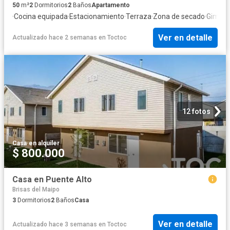
50
m²
2
Dormitorios
2
Baños
Apartamento
·
Cocina equipada
·
Estacionamiento
·
Terraza
·
Zona de secado
·
Gimnas
Ver en detalle
Actualizado hace 2 semanas
en
Toctoc
12 fotos
Casa
·
en alquiler
$ 800.000
Casa en Puente Alto
Brisas del Maipo
3
Dormitorios
2
Baños
Casa
Ver en detalle
Actualizado hace 3 semanas
en
Toctoc