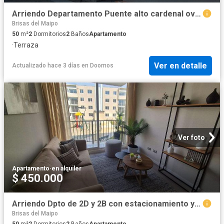
Arriendo Departamento Puente alto cardenal oviedo con av troncal las torres
Brisas del Maipo
50
m²
2
Dormitorios
2
Baños
Apartamento
·
Terraza
Ver en detalle
Actualizado hace 3 días
en
Doomos
Ver foto
Apartamento
·
en alquiler
$ 450.000
Arriendo Dpto de 2D y 2B con estacionamiento y áreas comunes
Brisas del Maipo
50
m²
2
Dormitorios
2
Baños
Apartamento