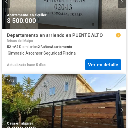
Apartamento
·
en alquiler
$ 500.000
Departamento en arriendo en PUENTE ALTO
Brisas del Maipo
52
m²
2
Dormitorios
2
Baños
Apartamento
·
Gimnasio
·
Ascensor
·
Seguridad
·
Piscina
Ver en detalle
Actualizado hace 5 días
1
/
15
Casa
·
en alquiler