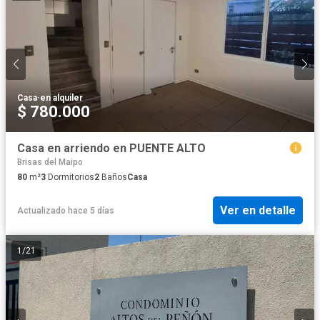
Casa
·
en alquiler
$ 780.000
Casa en arriendo en PUENTE ALTO
Brisas del Maipo
80
m²
3
Dormitorios
2
Baños
Casa
Ver en detalle
Actualizado hace 5 días
1
/
21