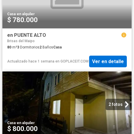
Casa
·
en alquiler
$ 780.000
en PUENTE ALTO
Brisas del Maipo
80
m²
3
Dormitorios
2
Baños
Casa
Ver en detalle
Actualizado hace 1 semana
en
GOPLACEIT.COM
2 fotos
Casa
·
en alquiler
$ 800.000