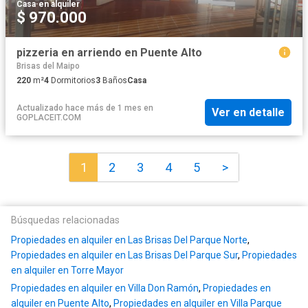
Casa
·
en alquiler
$ 970.000
pizzeria en arriendo en Puente Alto
Brisas del Maipo
220
m²
4
Dormitorios
3
Baños
Casa
Actualizado hace más de 1 mes
en
Ver en detalle
GOPLACEIT.COM
1
2
3
4
5
>
Búsquedas relacionadas
Propiedades en alquiler en Las Brisas Del Parque Norte
,
Propiedades en alquiler en Las Brisas Del Parque Sur
,
Propiedades
en alquiler en Torre Mayor
Propiedades en alquiler en Villa Don Ramón
,
Propiedades en
alquiler en Puente Alto
,
Propiedades en alquiler en Villa Parque