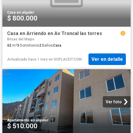
Casa
·
en alquiler
$ 800.000
Casa en Arriendo en Av Troncal las torres
Brisas del Maipo
62
m²
3
Dormitorios
2
Baños
Casa
Ver en detalle
Actualizado hace 1 mes
en
GOPLACEIT.COM
Ver foto
Apartamento
·
en alquiler
$ 510.000