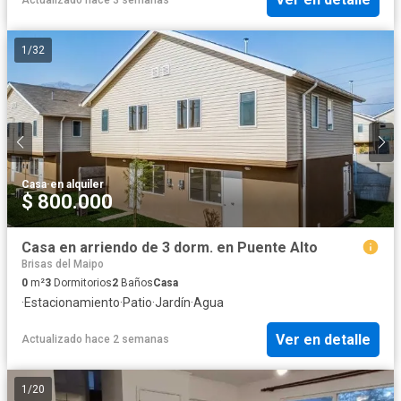
1
/
32
Casa
·
en alquiler
$ 800.000
Casa en arriendo de 3 dorm. en Puente Alto
Brisas del Maipo
0
m²
3
Dormitorios
2
Baños
Casa
·
Estacionamiento
·
Patio
·
Jardín
·
Agua
Ver en detalle
Actualizado hace 2 semanas
1
/
20