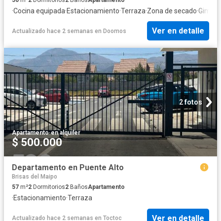
·
Cocina equipada
·
Estacionamiento
·
Terraza
·
Zona de secado
·
Gimnas
Ver en detalle
Actualizado hace 2 semanas
en
Doomos
2 fotos
Apartamento
·
en alquiler
$ 500.000
Departamento en Puente Alto
Brisas del Maipo
57
m²
2
Dormitorios
2
Baños
Apartamento
·
Estacionamiento
·
Terraza
Ver en detalle
Actualizado hace 2 semanas
en
Toctoc