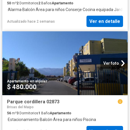
50
m²
2
Dormitorios
2
Baños
Apartamento
·
Alarma
·
Balcón
·
Área para niños
·
Conserje
·
Cocina equipada
·
Jardín
·
Pa
Ver en detalle
Actualizado hace 2 semanas
Ver foto
Apartamento
·
en alquiler
$ 480.000
Parque cordillera 02873
Brisas del Maipo
56
m²
3
Dormitorios
1
Baño
Apartamento
·
Estacionamiento
·
Balcón
·
Área para niños
·
Piscina