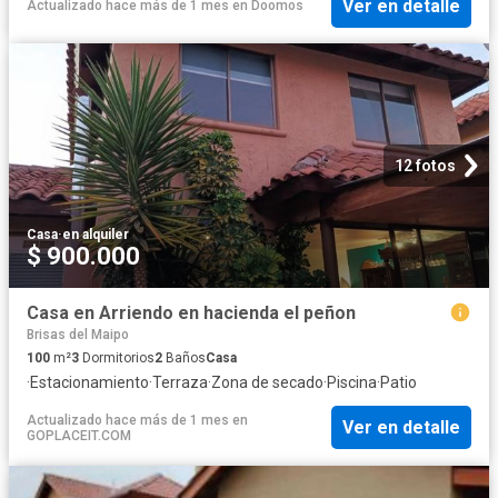
Ver en detalle
Actualizado hace más de 1 mes
en
Doomos
12 fotos
Casa
·
en alquiler
$ 900.000
Casa en Arriendo en hacienda el peñon
Brisas del Maipo
100
m²
3
Dormitorios
2
Baños
Casa
·
Estacionamiento
·
Terraza
·
Zona de secado
·
Piscina
·
Patio
Actualizado hace más de 1 mes
en
Ver en detalle
GOPLACEIT.COM