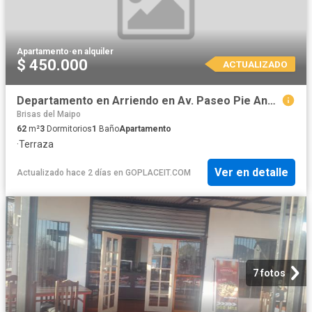
Apartamento
·
en alquiler
$ 450.000
ACTUALIZADO
Departamento en Arriendo en Av. Paseo Pie Andino 02726
Brisas del Maipo
62
m²
3
Dormitorios
1
Baño
Apartamento
·
Terraza
Ver en detalle
Actualizado hace 2 días
en
GOPLACEIT.COM
7 fotos