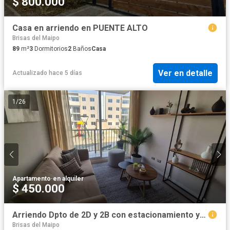
$ 800.000
Casa en arriendo en PUENTE ALTO
Brisas del Maipo
89
m²
3
Dormitorios
2
Baños
Casa
Ver en detalle
Actualizado hace 5 días
1
/
26
Apartamento
·
en alquiler
$ 450.000
Arriendo Dpto de 2D y 2B con estacionamiento y áreas comunes
Brisas del Maipo