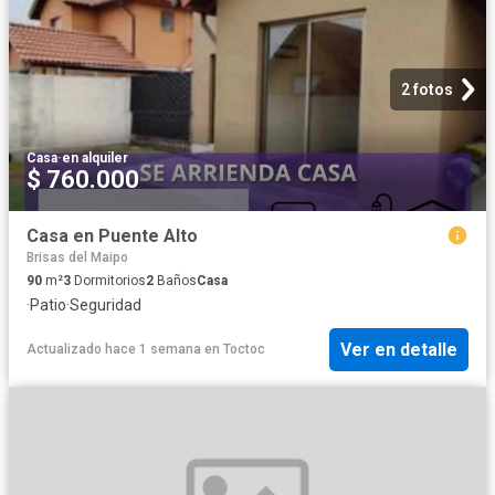
2 fotos
Casa
·
en alquiler
$ 760.000
Casa en Puente Alto
Brisas del Maipo
90
m²
3
Dormitorios
2
Baños
Casa
·
Patio
·
Seguridad
Ver en detalle
Actualizado hace 1 semana
en
Toctoc