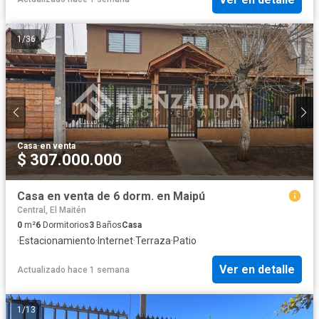
1
/
36
Casa
·
en venta
$ 307.000.000
Casa en venta de 6 dorm. en Maipú
Central, El Maitén
0
m²
6
Dormitorios
3
Baños
Casa
·
Estacionamiento
·
Internet
·
Terraza
·
Patio
Ver en detalle
Actualizado hace 1 semana
1
/
13