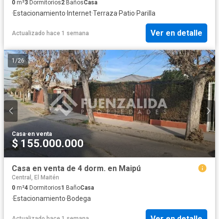
0
m²
3
Dormitorios
2
Baños
Casa
·
Estacionamiento
·
Internet
·
Terraza
·
Patio
·
Parilla
Ver en detalle
Actualizado hace 1 semana
1
/
26
Casa
·
en venta
$ 155.000.000
Casa en venta de 4 dorm. en Maipú
Central, El Maitén
0
m²
4
Dormitorios
1
Baño
Casa
·
Estacionamiento
·
Bodega
Ver en detalle
Actualizado hace 1 semana