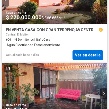
Casa
·
en venta
$ 220.000.000
$ 366.666/m²
EN VENTA CASA CON GRAN TERRENO,AV.CENTRAL,MAIPÚ
Central, El Maitén
600
m²
3
Dormitorios
1
Baño
Casa
·
Agua
·
Electricidad
·
Estacionamiento
Ver en detalle
Actualizado hace 5 días
1
/
8
Casa
·
en venta