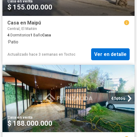
Casa
·
en venta
$ 155.000.000
Casa en Maipú
Central, El Maitén
4
Dormitorios
1
Baño
Casa
·
Patio
Ver en detalle
Actualizado hace 3 semanas
en
Toctoc
4 fotos
Casa
·
en venta
$ 188.000.000