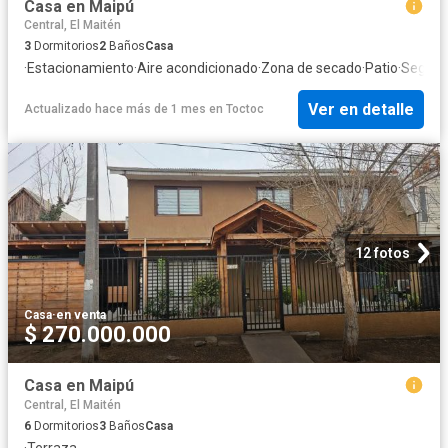
Casa en Maipú
Central, El Maitén
3
Dormitorios
2
Baños
Casa
·
Estacionamiento
·
Aire acondicionado
·
Zona de secado
·
Patio
·
Seguri
Ver en detalle
Actualizado hace más de 1 mes
en
Toctoc
12 fotos
Casa
·
en venta
$ 270.000.000
Casa en Maipú
Central, El Maitén
6
Dormitorios
3
Baños
Casa
·
Terraza