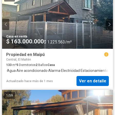
Casa
·
en venta
$ 163.000.000
$ 1.225.563/m²
Propiedad en Maipú
Central, El Maitén
133
m²
5
Dormitorios
2
Baños
Casa
·
Agua
·
Aire acondicionado
·
Alarma
·
Electricidad
·
Estacionamiento
·
Int
Ver en detalle
Actualizado hace más de 1 mes
1
/
59