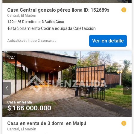
Casa Central gonzalo pérez llona ID: 152689s
Central, El Maitén
120
m²
6
Dormitorios
3
Baños
Casa
·
Estacionamiento
·
Cocina equipada
·
Calefacción
Ver en detalle
Actualizado hace 2 semanas
1
/
27
Casa
·
en venta
$ 188.000.000
Casa en venta de 3 dorm. en Maipú
Central, El Maitén