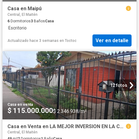
Casa en Maipú
Central, El Maitén
6
Dormitorios
3
Baños
Casa
·
Escritorio
Ver en detalle
Actualizado hace 3 semanas
en
Toctoc
12 fotos
Casa
·
en venta
$ 115.000.000
$ 2.346.938/m²
Casa en Venta en LA MEJOR INVERSION EN LA COMUNA DE MAIPÚ
Central, El Maitén
49
m²
2
Dormitorios
1
Baño
Casa