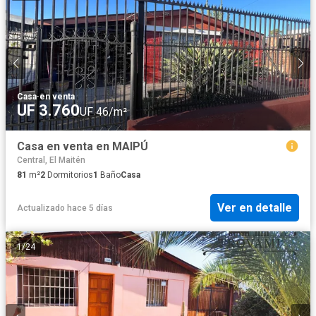
Casa
·
en venta
UF 3.760
UF 46/m²
Casa en venta en MAIPÚ
Central, El Maitén
81
m²
2
Dormitorios
1
Baño
Casa
Ver en detalle
Actualizado hace 5 días
1
/
24