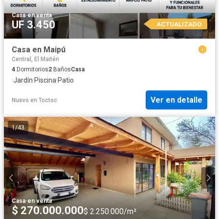
Casa
·
en venta
UF 3.450
ACTUALIZADO
Casa en Maipú
Central, El Maitén
4
Dormitorios
2
Baños
Casa
·
Jardín
·
Piscina
·
Patio
Ver en detalle
Nuevo
en
Toctoc
1
/
43
Casa
·
en venta
$ 270.000.000
$ 2.250.000/m²