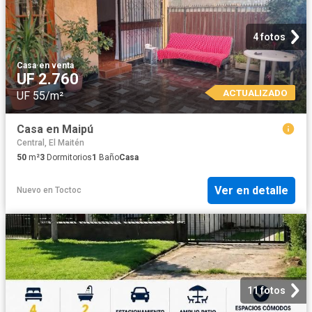
4 fotos
Casa
·
en venta
UF 2.760
ACTUALIZADO
UF 55/m²
Casa en Maipú
Central, El Maitén
50
m²
3
Dormitorios
1
Baño
Casa
Ver en detalle
Nuevo
en
Toctoc
11 fotos