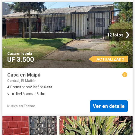
12 fotos
Casa
·
en venta
UF 3.500
ACTUALIZADO
Casa en Maipú
Central, El Maitén
4
Dormitorios
2
Baños
Casa
·
Jardín
·
Piscina
·
Patio
Ver en detalle
Nuevo
en
Toctoc