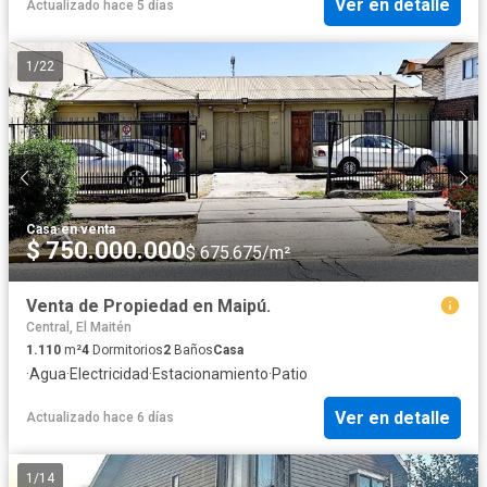
Ver en detalle
Actualizado hace 5 días
1
/
22
Casa
·
en venta
$ 750.000.000
$ 675.675/m²
Venta de Propiedad en Maipú.
Central, El Maitén
1.110
m²
4
Dormitorios
2
Baños
Casa
·
Agua
·
Electricidad
·
Estacionamiento
·
Patio
Ver en detalle
Actualizado hace 6 días
1
/
14