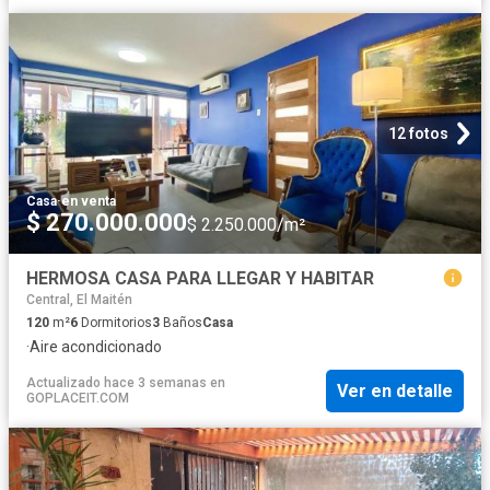
12 fotos
Casa
·
en venta
$ 270.000.000
$ 2.250.000/m²
HERMOSA CASA PARA LLEGAR Y HABITAR
Central, El Maitén
120
m²
6
Dormitorios
3
Baños
Casa
·
Aire acondicionado
Actualizado hace 3 semanas
en
Ver en detalle
GOPLACEIT.COM