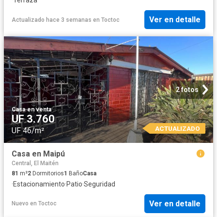
Ver en detalle
Actualizado hace 3 semanas
en
Toctoc
2 fotos
Casa
·
en venta
UF 3.760
ACTUALIZADO
UF 46/m²
Casa en Maipú
Central, El Maitén
81
m²
2
Dormitorios
1
Baño
Casa
·
Estacionamiento
·
Patio
·
Seguridad
Ver en detalle
Nuevo
en
Toctoc