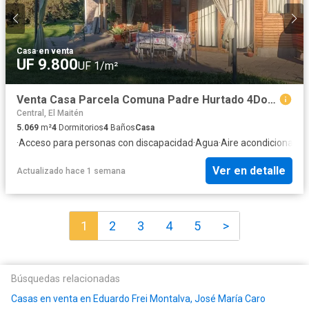
Casa
·
en venta
UF 9.800
UF 1/m²
Venta Casa Parcela Comuna Padre Hurtado 4Dorm 4Baños varios estacionamientos Condominio Cerrado
Central, El Maitén
5.069
m²
4
Dormitorios
4
Baños
Casa
·
Acceso para personas con discapacidad
·
Agua
·
Aire acondicionado
·
Ver en detalle
Actualizado hace 1 semana
1
2
3
4
5
>
Búsquedas relacionadas
Casas en venta en Eduardo Frei Montalva, José María Caro