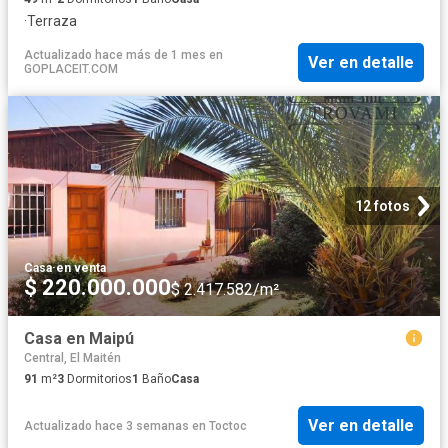
·
Terraza
Actualizado hace más de 1 mes
en
Ver en detalle
GOPLACEIT.COM
12 fotos
Casa
·
en venta
$ 220.000.000
$ 2.417.582/m²
Casa en Maipú
Central, El Maitén
91
m²
3
Dormitorios
1
Baño
Casa
Ver en detalle
Actualizado hace 3 semanas
en
Toctoc