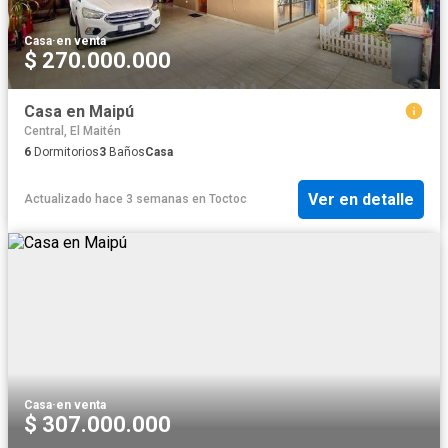
Casa
·
en venta
$ 270.000.000
Casa en Maipú
Central, El Maitén
6
Dormitorios
3
Baños
Casa
Ver en detalle
Actualizado hace 3 semanas
en
Toctoc
Casa
·
en venta
$ 307.000.000