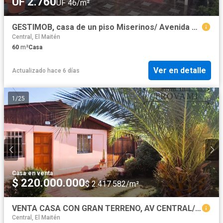
UF 2.760
UF 46/m²
GESTIMOB, casa de un piso Miserinos/ Avenida Central
Central, El Maitén
60
m²
Casa
Ver en detalle
Actualizado hace 6 días
1
/
25
Casa
·
en venta
$ 220.000.000
$ 2.417.582/m²
VENTA CASA CON GRAN TERRENO, AV CENTRAL/SE RECIBEN OFERTAS
Central, El Maitén