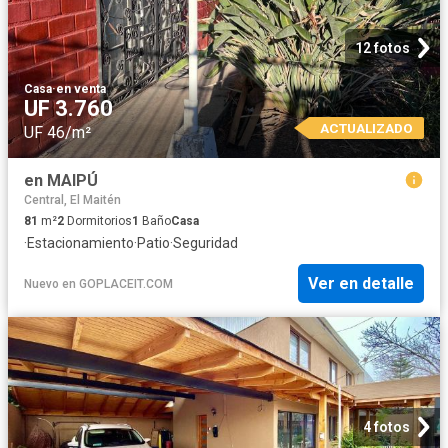
12 fotos
Casa
·
en venta
UF 3.760
ACTUALIZADO
UF 46/m²
en MAIPÚ
Central, El Maitén
81
m²
2
Dormitorios
1
Baño
Casa
·
Estacionamiento
·
Patio
·
Seguridad
Ver en detalle
Nuevo
en
GOPLACEIT.COM
4 fotos