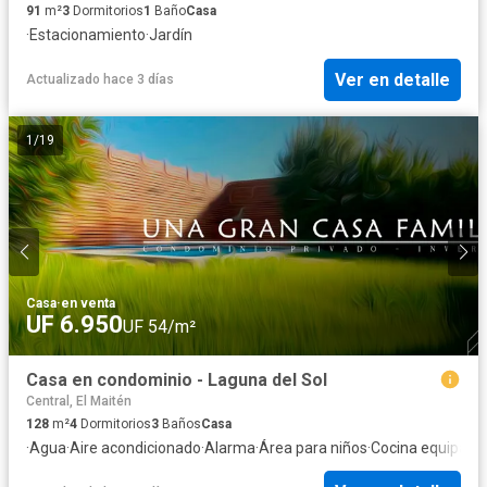
91
m²
3
Dormitorios
1
Baño
Casa
·
Estacionamiento
·
Jardín
Ver en detalle
Actualizado hace 3 días
1
/
19
Casa
·
en venta
UF 6.950
UF 54/m²
Casa en condominio - Laguna del Sol
Central, El Maitén
128
m²
4
Dormitorios
3
Baños
Casa
·
Agua
·
Aire acondicionado
·
Alarma
·
Área para niños
·
Cocina equipada