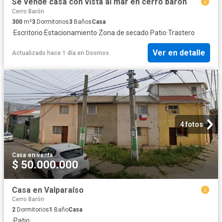
Se vende casa con vista al mar en cerro baron
Cerro Barón
300
m²
3
Dormitorios
3
Baños
Casa
·
Escritorio
·
Estacionamiento
·
Zona de secado
·
Patio
·
Trastero
Ver en detalle
Actualizado hace 1 día
en
Doomos
4 fotos
Casa
·
en venta
$ 50.000.000
Casa en Valparaíso
Cerro Barón
2
Dormitorios
1
Baño
Casa
·
Patio