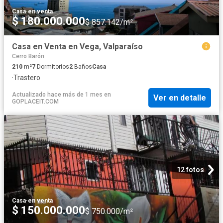
Casa
·
en venta
$ 180.000.000
$ 857.142/m²
Casa en Venta en Vega, Valparaíso
Cerro Barón
210
m²
7
Dormitorios
2
Baños
Casa
·
Trastero
Actualizado hace más de 1 mes
en
Ver en detalle
GOPLACEIT.COM
12 fotos
Casa
·
en venta
$ 150.000.000
$ 750.000/m²