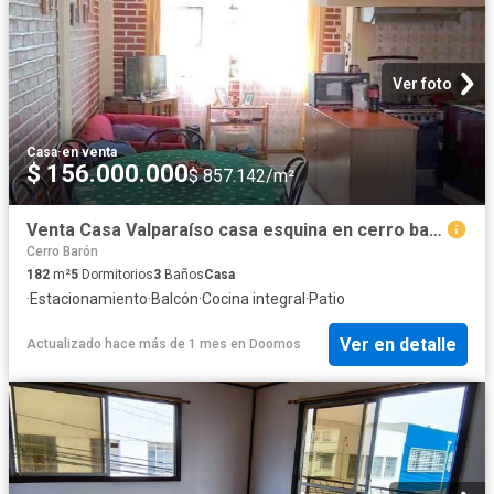
Ver foto
Casa
·
en venta
$ 156.000.000
$ 857.142/m²
Venta Casa Valparaíso casa esquina en cerro barón
Cerro Barón
182
m²
5
Dormitorios
3
Baños
Casa
·
Estacionamiento
·
Balcón
·
Cocina integral
·
Patio
Ver en detalle
Actualizado hace más de 1 mes
en
Doomos