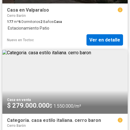
Casa en Valparaíso
Cerro Barón
177
m²
6
Dormitorios
2
Baños
Casa
·
Estacionamiento
·
Patio
Ver en detalle
Nuevo
en
Toctoc
Casa
·
en venta
$ 279.000.000
$ 1.550.000/m²
Categoria. casa estilo italiana. cerro baron
Cerro Barón