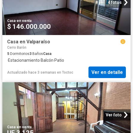
4 fotos
Casa
·
en venta
$ 146.000.000
Casa en Valparaíso
Cerro Barón
5
Dormitorios
3
Baños
Casa
·
Estacionamiento
·
Balcón
·
Patio
Ver en detalle
Actualizado hace 3 semanas
en
Toctoc
Ver foto
Casa
·
en venta
UF 3.125