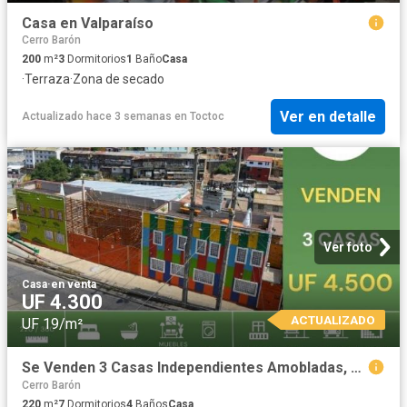
Casa en Valparaíso
Cerro Barón
200
m²
3
Dormitorios
1
Baño
Casa
·
Terraza
·
Zona de secado
Ver en detalle
Actualizado hace 3 semanas
en
Toctoc
Ver foto
Casa
·
en venta
UF 4.300
ACTUALIZADO
UF 19/m²
Se Venden 3 Casas Independientes Amobladas, C°larraín Valpo
Cerro Barón
220
m²
7
Dormitorios
4
Baños
Casa