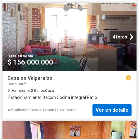
4 fotos
Casa
·
en venta
$ 156.000.000
Casa en Valparaíso
Cerro Barón
5
Dormitorios
3
Baños
Casa
·
Estacionamiento
·
Balcón
·
Cocina integral
·
Patio
Ver en detalle
Actualizado hace 3 semanas
en
Toctoc