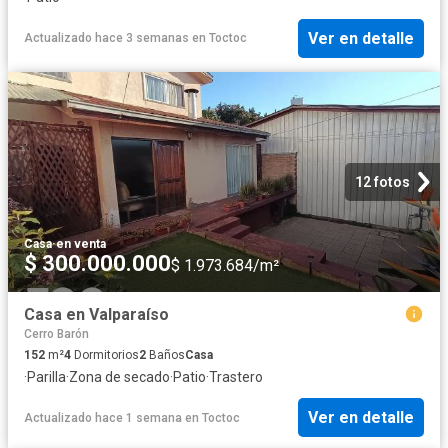
Ver en detalle
Actualizado hace 3 semanas
en
Toctoc
12 fotos
Casa
·
en venta
$ 300.000.000
$ 1.973.684/m²
Casa en Valparaíso
Cerro Barón
152
m²
4
Dormitorios
2
Baños
Casa
·
Parilla
·
Zona de secado
·
Patio
·
Trastero
Ver en detalle
Actualizado hace 1 semana
en
Toctoc