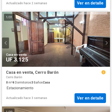
Ver en detalle
Actualizado hace 2 semanas
1
/
31
Casa
·
en venta
UF 3.125
Casa en venta, Cerro Barón
Cerro Barón
0
m²
4
Dormitorios
3
Baños
Casa
·
Estacionamiento
Ver en detalle
Actualizado hace 3 semanas