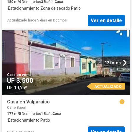
180
m²
4
Dormitorios
3
Baños
Casa
·
Estacionamiento
·
Zona de secado
·
Patio
Ver en detalle
Actualizado hace 5 días
en
Doomos
12 fotos
Casa
·
en venta
UF 3.500
ACTUALIZADO
UF 19/m²
Casa en Valparaíso
Cerro Barón
177
m²
5
Dormitorios
1
Baño
Casa
·
Estacionamiento
·
Patio