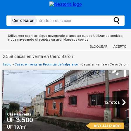
Utilizamos cookies, sigue navegando si aceptas su uso.Utilizamos cookies,
sigue navegando si aceptas su uso.
Nuestros socios
BLOQUEAR
ACEPTO
2.558 casas en venta en Cerro Barón
Inicio
>
Casas en venta en Provincia de Valparaíso
>
Casas en venta en Cerro Barón
12 fotos
Casa
·
en venta
UF 3.500
ACTUALIZADO
UF 19/m²