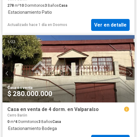
278
m²
10
Dormitorios
3
Baños
Casa
·
Estacionamiento
·
Patio
Ver en detalle
Actualizado hace 1 día
en
Doomos
1
/
22
Casa
·
en venta
$ 280.000.000
Casa en venta de 4 dorm. en Valparaíso
Cerro Barón
0
m²
4
Dormitorios
3
Baños
Casa
·
Estacionamiento
·
Bodega