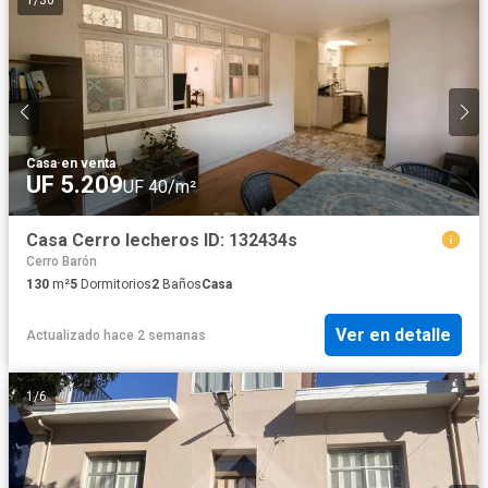
1
/
30
Casa
·
en venta
UF 5.209
UF 40/m²
Casa Cerro lecheros ID: 132434s
Cerro Barón
130
m²
5
Dormitorios
2
Baños
Casa
Ver en detalle
Actualizado hace 2 semanas
1
/
6