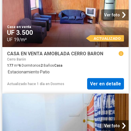
Ver foto
Casa
·
en venta
UF 3.500
ACTUALIZADO
UF 19/m²
CASA EN VENTA AMOBLADA CERRO BARON
Cerro Barón
177
m²
6
Dormitorios
2
Baños
Casa
·
Estacionamiento
·
Patio
Ver en detalle
Actualizado hace 1 día
en
Doomos
Ver foto