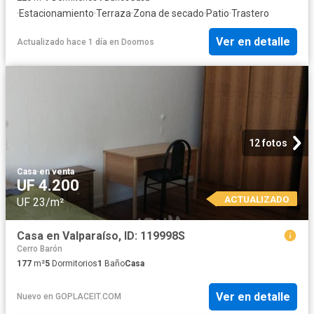
·
Estacionamiento
·
Terraza
·
Zona de secado
·
Patio
·
Trastero
Ver en detalle
Actualizado hace 1 día
en
Doomos
12 fotos
Casa
·
en venta
UF 4.200
ACTUALIZADO
UF 23/m²
Casa en Valparaíso, ID: 119998S
Cerro Barón
177
m²
5
Dormitorios
1
Baño
Casa
Ver en detalle
Nuevo
en
GOPLACEIT.COM