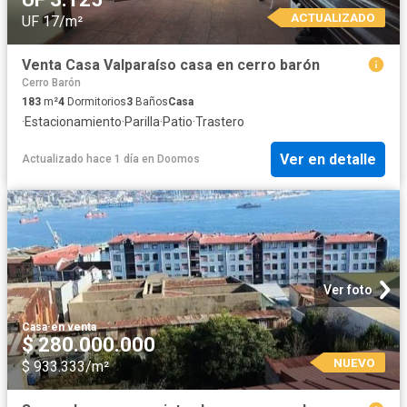
ACTUALIZADO
UF 17/m²
Venta Casa Valparaíso casa en cerro barón
Cerro Barón
183
m²
4
Dormitorios
3
Baños
Casa
·
Estacionamiento
·
Parilla
·
Patio
·
Trastero
Ver en detalle
Actualizado hace 1 día
en
Doomos
Ver foto
Casa
·
en venta
$ 280.000.000
NUEVO
$ 933.333/m²