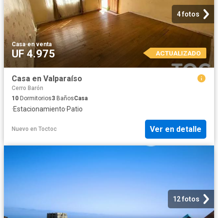
4 fotos
Casa
·
en venta
UF 4.975
ACTUALIZADO
Casa en Valparaíso
Cerro Barón
10
Dormitorios
3
Baños
Casa
·
Estacionamiento
·
Patio
Ver en detalle
Nuevo
en
Toctoc
12 fotos