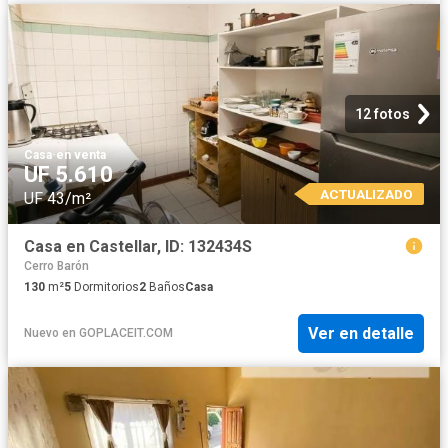
12 fotos
Casa
·
en venta
UF 5.610
ACTUALIZADO
UF 43/m²
Casa en Castellar, ID: 132434S
Cerro Barón
130
m²
5
Dormitorios
2
Baños
Casa
Ver en detalle
Nuevo
en
GOPLACEIT.COM