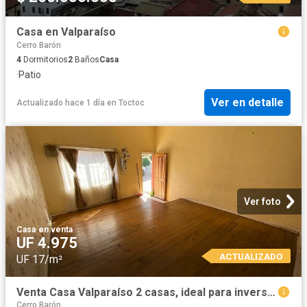
Casa en Valparaíso
Cerro Barón
4
Dormitorios
2
Baños
Casa
·
Patio
Ver en detalle
Actualizado hace 1 día
en
Toctoc
Ver foto
Casa
·
en venta
UF 4.975
ACTUALIZADO
UF 17/m²
Venta Casa Valparaíso 2 casas, ideal para inversión, cerro barón
Cerro Barón