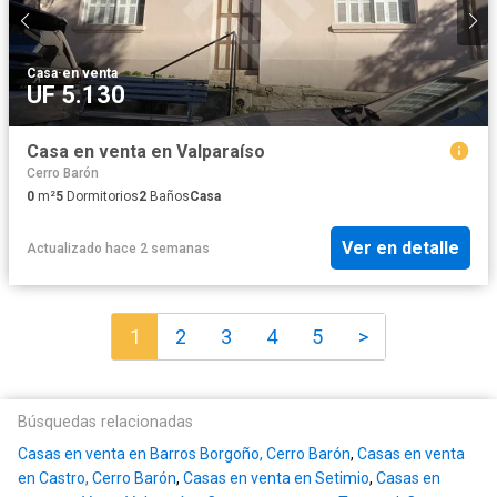
Casa
·
en venta
UF 5.130
Casa en venta en Valparaíso
Cerro Barón
0
m²
5
Dormitorios
2
Baños
Casa
Ver en detalle
Actualizado hace 2 semanas
1
2
3
4
5
>
Búsquedas relacionadas
Casas en venta en Barros Borgoño, Cerro Barón
,
Casas en venta
en Castro, Cerro Barón
,
Casas en venta en Setimio
,
Casas en