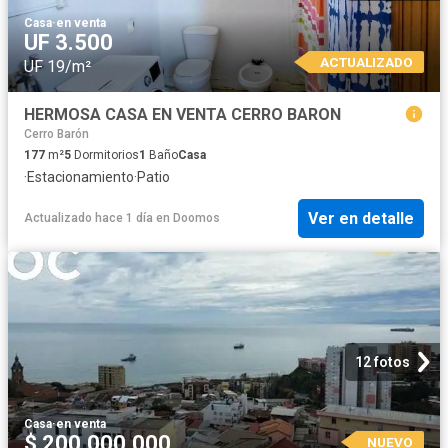
Casa
·
en venta
UF 3.500
ACTUALIZADO
UF 19/m²
HERMOSA CASA EN VENTA CERRO BARON
Cerro Barón
177
m²
5
Dormitorios
1
Baño
Casa
·
Estacionamiento
·
Patio
Ver en detalle
Actualizado hace 1 día
en
Doomos
12 fotos
Casa
·
en venta
$ 200.000.000
NUEVO