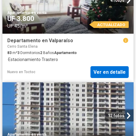
4 fotos
Apartamento
·
en venta
UF 3.800
ACTUALIZADO
UF 45/m²
Departamento en Valparaíso
Cerro Santa Elena
83
m²
3
Dormitorios
2
Baños
Apartamento
·
Estacionamiento
·
Trastero
Ver en detalle
Nuevo
en
Toctoc
12 fotos
Apartamento
·
en venta