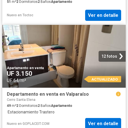
51
m²
2
Dormitorios
2
Baños
Apartamento
Ver en detalle
Nuevo
en
Toctoc
12 fotos
Apartamento
·
en venta
UF 3.150
ACTUALIZADO
UF 64/m²
Departamento en venta en Valparaíso
Cerro Santa Elena
49
m²
2
Dormitorios
2
Baños
Apartamento
·
Estacionamiento
·
Trastero
Ver en detalle
Nuevo
en
GOPLACEIT.COM