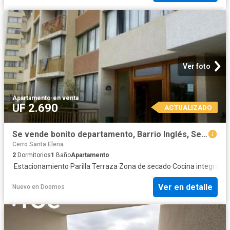
Ver foto
Apartamento
·
en venta
UF 2.690
ACTUALIZADO
Se vende bonito departamento, Barrio Inglés, Sector Valparaíso
Cerro Santa Elena
2
Dormitorios
1
Baño
Apartamento
·
Estacionamiento
·
Parilla
·
Terraza
·
Zona de secado
·
Cocina integral
·
Pi
Ver en detalle
Nuevo
en
Doomos