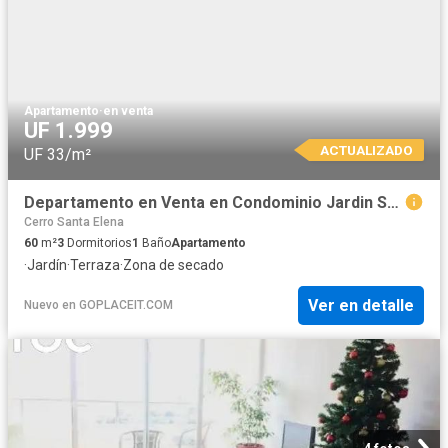
Apartamento
·
en venta
UF 1.999
ACTUALIZADO
UF 33/m²
Departamento en Venta en Condominio Jardin Suizo
Cerro Santa Elena
60
m²
3
Dormitorios
1
Baño
Apartamento
·
Jardín
·
Terraza
·
Zona de secado
Ver en detalle
Nuevo
en
GOPLACEIT.COM