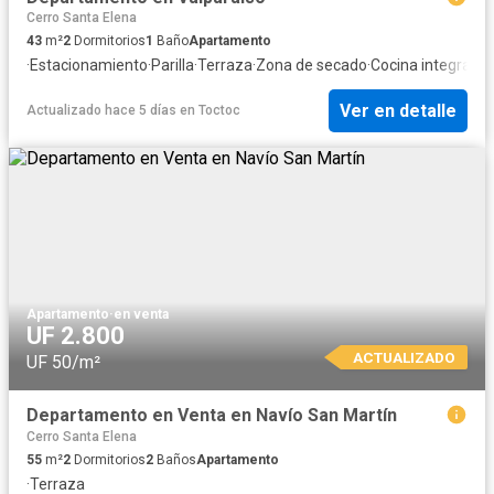
Cerro Santa Elena
43
m²
2
Dormitorios
1
Baño
Apartamento
·
Estacionamiento
·
Parilla
·
Terraza
·
Zona de secado
·
Cocina integral
·
Gi
Ver en detalle
Actualizado hace 5 días
en
Toctoc
Apartamento
·
en venta
UF 2.800
ACTUALIZADO
UF 50/m²
Departamento en Venta en Navío San Martín
Cerro Santa Elena
55
m²
2
Dormitorios
2
Baños
Apartamento
·
Terraza