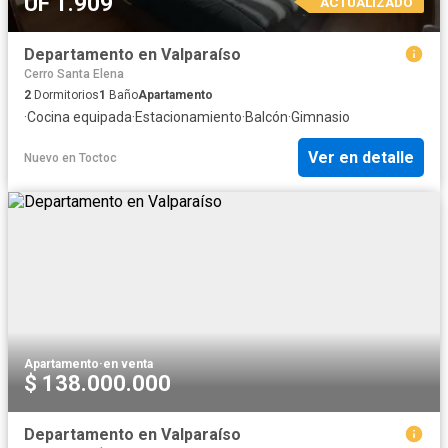
UF 1.909
ACTUALIZADO
Departamento en Valparaíso
Cerro Santa Elena
2
Dormitorios
1
Baño
Apartamento
·
Cocina equipada
·
Estacionamiento
·
Balcón
·
Gimnasio
Ver en detalle
Nuevo
en
Toctoc
Apartamento
·
en venta
$ 138.000.000
Departamento en Valparaíso