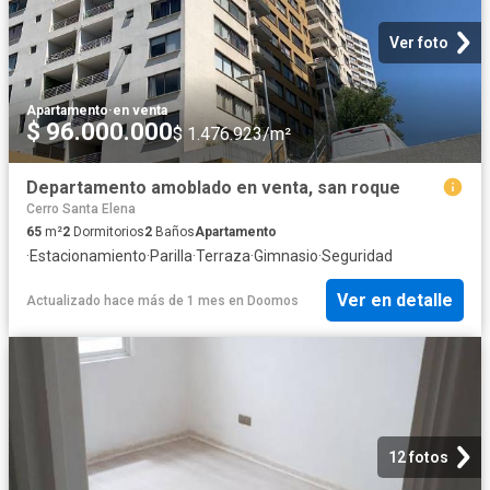
Ver foto
Apartamento
·
en venta
$ 96.000.000
$ 1.476.923/m²
Departamento amoblado en venta, san roque
Cerro Santa Elena
65
m²
2
Dormitorios
2
Baños
Apartamento
·
Estacionamiento
·
Parilla
·
Terraza
·
Gimnasio
·
Seguridad
Ver en detalle
Actualizado hace más de 1 mes
en
Doomos
12 fotos