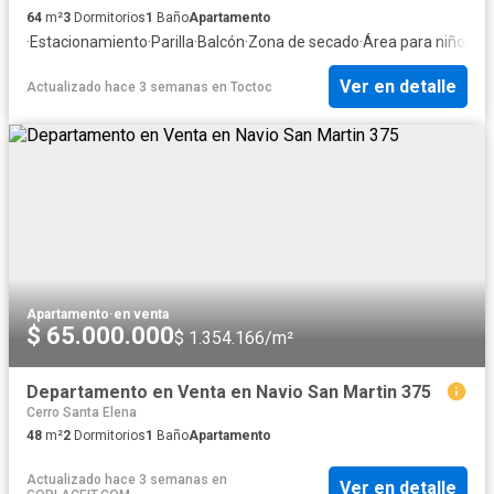
64
m²
3
Dormitorios
1
Baño
Apartamento
·
Estacionamiento
·
Parilla
·
Balcón
·
Zona de secado
·
Área para niños
·
Se
Ver en detalle
Actualizado hace 3 semanas
en
Toctoc
Apartamento
·
en venta
$ 65.000.000
$ 1.354.166/m²
Departamento en Venta en Navio San Martin 375
Cerro Santa Elena
48
m²
2
Dormitorios
1
Baño
Apartamento
Actualizado hace 3 semanas
en
Ver en detalle