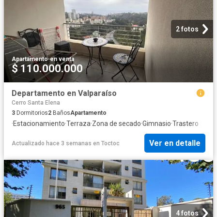
2 fotos
Apartamento
·
en venta
$ 110.000.000
Departamento en Valparaíso
Cerro Santa Elena
3
Dormitorios
2
Baños
Apartamento
·
Estacionamiento
·
Terraza
·
Zona de secado
·
Gimnasio
·
Trastero
Ver en detalle
Actualizado hace 3 semanas
en
Toctoc
4 fotos