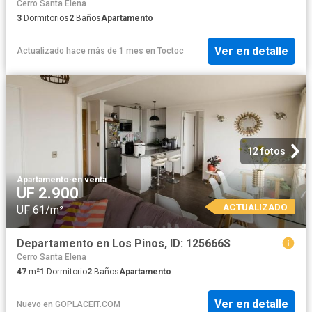
Cerro Santa Elena
3
Dormitorios
2
Baños
Apartamento
Ver en detalle
Actualizado hace más de 1 mes
en
Toctoc
12 fotos
Apartamento
·
en venta
UF 2.900
ACTUALIZADO
UF 61/m²
Departamento en Los Pinos, ID: 125666S
Cerro Santa Elena
47
m²
1
Dormitorio
2
Baños
Apartamento
Ver en detalle
Nuevo
en
GOPLACEIT.COM