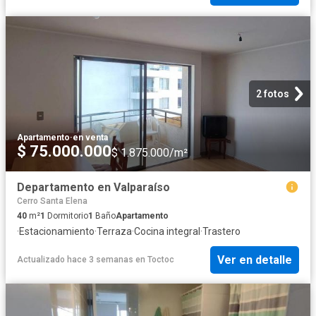
2 fotos
Apartamento
·
en venta
$ 75.000.000
$ 1.875.000/m²
Departamento en Valparaíso
Cerro Santa Elena
40
m²
1
Dormitorio
1
Baño
Apartamento
·
Estacionamiento
·
Terraza
·
Cocina integral
·
Trastero
Ver en detalle
Actualizado hace 3 semanas
en
Toctoc