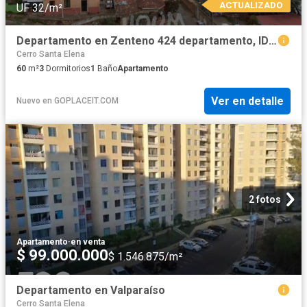
ACTUALIZADO
UF 32/m²
Departamento en Zenteno 424 departamento, ID: 81975S
Cerro Santa Elena
60
m²
3
Dormitorios
1
Baño
Apartamento
Ver en detalle
Nuevo
en
GOPLACEIT.COM
2 fotos
Apartamento
·
en venta
$ 99.000.000
$ 1.546.875/m²
Departamento en Valparaíso
Cerro Santa Elena