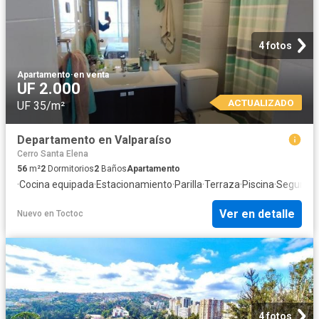
4 fotos
Apartamento
·
en venta
UF 2.000
ACTUALIZADO
UF 35/m²
Departamento en Valparaíso
Cerro Santa Elena
56
m²
2
Dormitorios
2
Baños
Apartamento
·
Cocina equipada
·
Estacionamiento
·
Parilla
·
Terraza
·
Piscina
·
Segurida
Ver en detalle
Nuevo
en
Toctoc
4 fotos