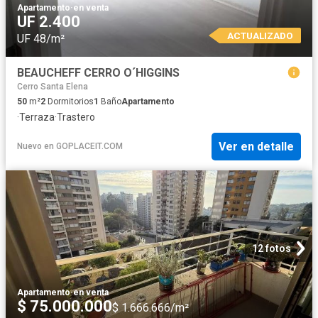
Apartamento
·
en venta
UF 2.400
ACTUALIZADO
UF 48/m²
BEAUCHEFF CERRO O´HIGGINS
Cerro Santa Elena
50
m²
2
Dormitorios
1
Baño
Apartamento
·
Terraza
·
Trastero
Ver en detalle
Nuevo
en
GOPLACEIT.COM
12 fotos
Apartamento
·
en venta
$ 75.000.000
$ 1.666.666/m²