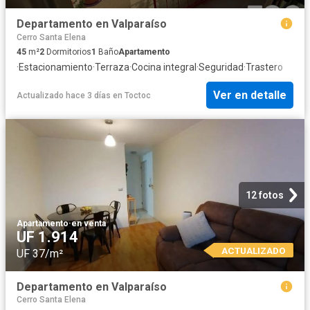
Departamento en Valparaíso
Cerro Santa Elena
45
m²
2
Dormitorios
1
Baño
Apartamento
·
Estacionamiento
·
Terraza
·
Cocina integral
·
Seguridad
·
Trastero
Ver en detalle
Actualizado hace 3 días
en
Toctoc
12 fotos
Apartamento
·
en venta
UF 1.914
ACTUALIZADO
UF 37/m²
Departamento en Valparaíso
Cerro Santa Elena