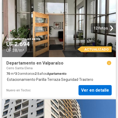
12 fotos
Apartamento
·
en venta
UF 2.694
ACTUALIZADO
UF 38/m²
Departamento en Valparaíso
Cerro Santa Elena
70
m²
3
Dormitorios
2
Baños
Apartamento
·
Estacionamiento
·
Parilla
·
Terraza
·
Seguridad
·
Trastero
Ver en detalle
Nuevo
en
Toctoc