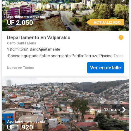
Apartamento
·
en venta
UF 2.050
ACTUALIZADO
Departamento en Valparaíso
Cerro Santa Elena
1
Dormitorio
1
Baño
Apartamento
·
Cocina equipada
·
Estacionamiento
·
Parilla
·
Terraza
·
Piscina
·
Trastero
Ver en detalle
Nuevo
en
Toctoc
12 fotos
Apartamento
·
en venta
UF 1.920