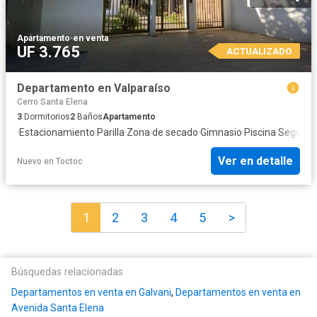
Apartamento
·
en venta
UF 3.765
ACTUALIZADO
Departamento en Valparaíso
Cerro Santa Elena
3
Dormitorios
2
Baños
Apartamento
·
Estacionamiento
·
Parilla
·
Zona de secado
·
Gimnasio
·
Piscina
·
Segurid
Ver en detalle
Nuevo
en
Toctoc
1
2
3
4
5
>
Búsquedas relacionadas
Departamentos en venta en Galvani
,
Departamentos en venta en
Avenida Santa Elena