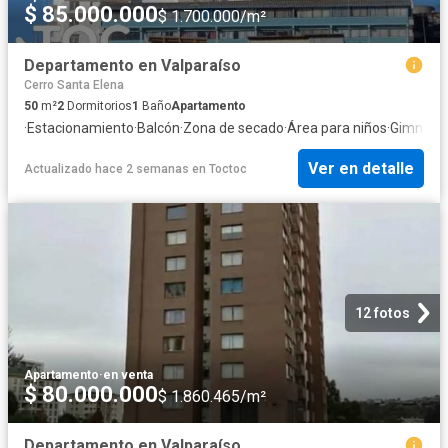
$ 85.000.000
$ 1.700.000/m²
Departamento en Valparaíso
Cerro Santa Elena
50
m²
2
Dormitorios
1
Baño
Apartamento
·
Estacionamiento
·
Balcón
·
Zona de secado
·
Área para niños
·
Gimnasi
Ver en detalle
Actualizado hace 2 semanas
en
Toctoc
12 fotos
Apartamento
·
en venta
$ 80.000.000
$ 1.860.465/m²
Departamento en Valparaíso