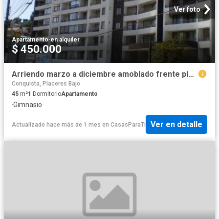
Ver foto
Apartamento
·
en alquiler
$ 450.000
Arriendo marzo a diciembre amoblado frente playa Portales
Conquista, Placeres Bajo
45
m²
1
Dormitorio
Apartamento
·
Gimnasio
Ver en detalle
Actualizado hace más de 1 mes
en
CasasParaTi