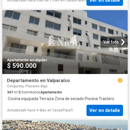
Ver en detalle
Actualizado hace más de 1 mes
en
CasasParaTi
Ver foto
Apartamento
·
en alquiler
$ 590.000
Departamento en Valparaíso
Conquista, Placeres Bajo
347
m²
2
Dormitorios
Apartamento
·
Cocina equipada
·
Terraza
·
Zona de secado
·
Piscina
·
Trastero
Ver en detalle
Actualizado hace 4 días
en
CasasParaTi