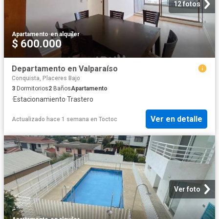
12 fotos
Apartamento
·
en alquiler
$ 600.000
Departamento en Valparaíso
Conquista, Placeres Bajo
3
Dormitorios
2
Baños
Apartamento
·
Estacionamiento
·
Trastero
Ver en detalle
Actualizado hace 1 semana
en
Toctoc
Ver foto