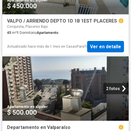
Apartamento
·
en alquiler
$ 450.000
VALPO / ARRIENDO DEPTO 1D 1B 1EST PLACERES
Conquista, Placeres Bajo
45
m²
1
Dormitorio
Apartamento
Ver en detalle
Actualizado hace más de 1 mes
en
CasasParaTi
2 fotos
Apartamento
·
en alquiler
$ 500.000
Departamento en Valparaíso