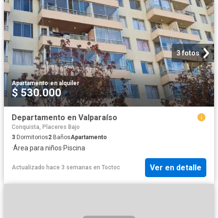
3 fotos
Apartamento
·
en alquiler
$ 530.000
Departamento en Valparaíso
Conquista, Placeres Bajo
3
Dormitorios
2
Baños
Apartamento
·
Área para niños
·
Piscina
Ver en detalle
Actualizado hace 3 semanas
en
Toctoc