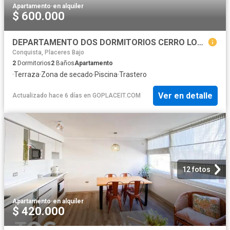
Apartamento
·
en alquiler
$ 600.000
DEPARTAMENTO DOS DORMITORIOS CERRO LOS PLACERES
Conquista, Placeres Bajo
2
Dormitorios
2
Baños
Apartamento
·
Terraza
·
Zona de secado
·
Piscina
·
Trastero
Ver en detalle
Actualizado hace 6 días
en
GOPLACEIT.COM
12 fotos
Apartamento
·
en alquiler
$ 420.000