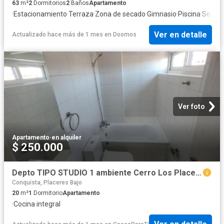
63
m²
2
Dormitorios
2
Baños
Apartamento
·
Estacionamiento
·
Terraza
·
Zona de secado
·
Gimnasio
·
Piscina
·
Seguri
Ver en detalle
Actualizado hace más de 1 mes
en
Doomos
Ver foto
Apartamento
·
en alquiler
$ 250.000
Depto TIPO STUDIO 1 ambiente Cerro Los Placeres
Conquista, Placeres Bajo
20
m²
1
Dormitorio
Apartamento
·
Cocina integral