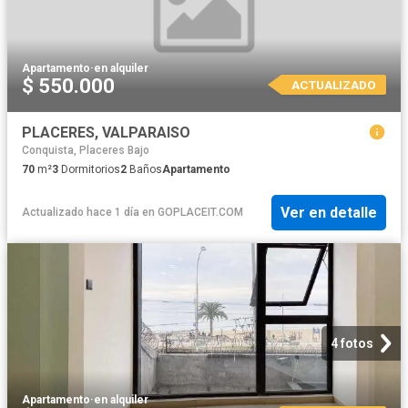
Apartamento
·
en alquiler
$ 550.000
ACTUALIZADO
PLACERES, VALPARAISO
Conquista, Placeres Bajo
70
m²
3
Dormitorios
2
Baños
Apartamento
Ver en detalle
Actualizado hace 1 día
en
GOPLACEIT.COM
4 fotos
Apartamento
·
en alquiler