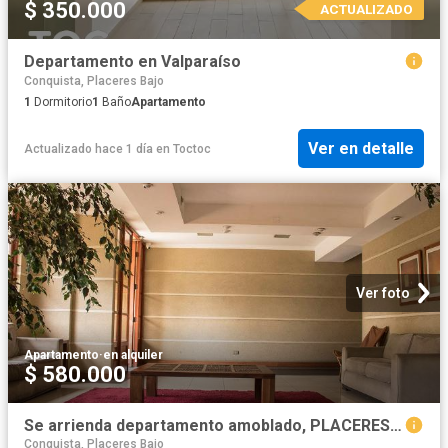
$ 350.000
ACTUALIZADO
Departamento en Valparaíso
Conquista, Placeres Bajo
1
Dormitorio
1
Baño
Apartamento
Ver en detalle
Actualizado hace 1 día
en
Toctoc
Ver foto
Apartamento
·
en alquiler
$ 580.000
Se arrienda departamento amoblado, PLACERES, VALPARAISO
Conquista, Placeres Bajo