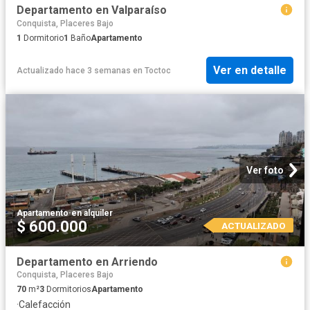
Departamento en Valparaíso
Conquista, Placeres Bajo
1
Dormitorio
1
Baño
Apartamento
Ver en detalle
Actualizado hace 3 semanas
en
Toctoc
Ver foto
Apartamento
·
en alquiler
$ 600.000
ACTUALIZADO
Departamento en Arriendo
Conquista, Placeres Bajo
70
m²
3
Dormitorios
Apartamento
·
Calefacción