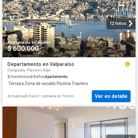
12 fotos
Apartamento
·
en alquiler
$ 600.000
Departamento en Valparaíso
Conquista, Placeres Bajo
2
Dormitorios
2
Baños
Apartamento
·
Terraza
·
Zona de secado
·
Piscina
·
Trastero
Ver en detalle
Actualizado hace 1 semana
en
Toctoc