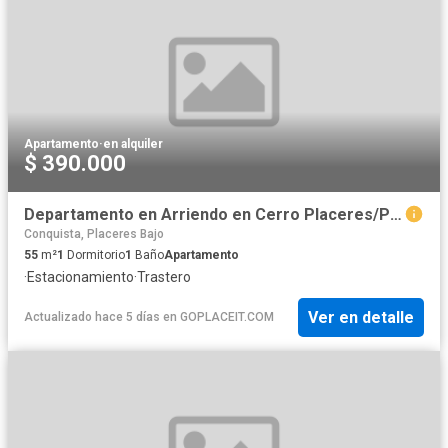
Apartamento
·
en alquiler
$ 390.000
Departamento en Arriendo en Cerro Placeres/Plaza La Conquista/Amoblado/Año corrido
Conquista, Placeres Bajo
55
m²
1
Dormitorio
1
Baño
Apartamento
·
Estacionamiento
·
Trastero
Ver en detalle
Actualizado hace 5 días
en
GOPLACEIT.COM