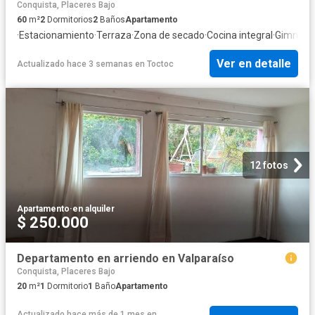
Conquista, Placeres Bajo
60
m²
2
Dormitorios
2
Baños
Apartamento
·
Estacionamiento
·
Terraza
·
Zona de secado
·
Cocina integral
·
Gimnasi
Ver en detalle
Actualizado hace 3 semanas
en
Toctoc
12 fotos
Apartamento
·
en alquiler
$ 250.000
Departamento en arriendo en Valparaíso
Conquista, Placeres Bajo
20
m²
1
Dormitorio
1
Baño
Apartamento
Actualizado hace más de 1 mes
en