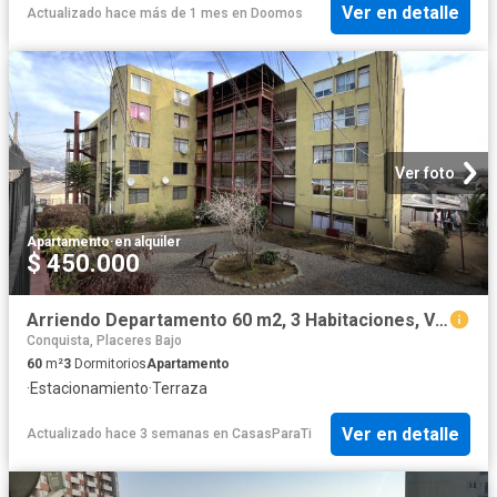
Ver en detalle
Actualizado hace más de 1 mes
en
Doomos
Ver foto
Apartamento
·
en alquiler
$ 450.000
Arriendo Departamento 60 m2, 3 Habitaciones, Viña del Mar
Conquista, Placeres Bajo
60
m²
3
Dormitorios
Apartamento
·
Estacionamiento
·
Terraza
Ver en detalle
Actualizado hace 3 semanas
en
CasasParaTi