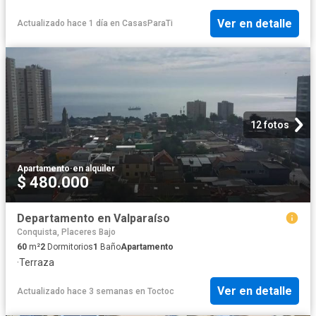
Ver en detalle
Actualizado hace 1 día
en
CasasParaTi
12 fotos
Apartamento
·
en alquiler
$ 480.000
Departamento en Valparaíso
Conquista, Placeres Bajo
60
m²
2
Dormitorios
1
Baño
Apartamento
·
Terraza
Ver en detalle
Actualizado hace 3 semanas
en
Toctoc