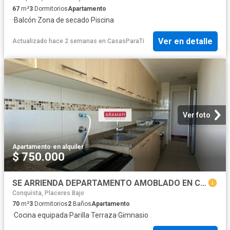
67
m²
3
Dormitorios
Apartamento
·
Balcón
·
Zona de secado
·
Piscina
Ver en detalle
Actualizado hace 2 semanas
en
CasasParaTi
Ver foto
Apartamento
·
en alquiler
$ 750.000
SE ARRIENDA DEPARTAMENTO AMOBLADO EN CERRO LOS PLACERES
Conquista, Placeres Bajo
70
m²
3
Dormitorios
2
Baños
Apartamento
·
Cocina equipada
·
Parilla
·
Terraza
·
Gimnasio