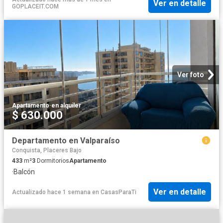
Ver en detalle
GOPLACEIT.COM
Ver foto
Apartamento
·
en alquiler
$ 630.000
Departamento en Valparaíso
Conquista, Placeres Bajo
433
m²
3
Dormitorios
Apartamento
·
Balcón
Ver en detalle
Actualizado hace 1 semana
en
CasasParaTi