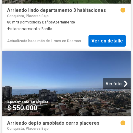
Arriendo lindo departamento 3 habitaciones
Conquista, Placeres Bajo
80
m²
3
Dormitorios
2
Baños
Apartamento
·
Estacionamiento
·
Parilla
Ver en detalle
Actualizado hace más de 1 mes
en
Doomos
Ver foto
Apartamento
·
en alquiler
$ 550.000
Arriendo depto amoblado cerro placeres
Conquista, Placeres Bajo