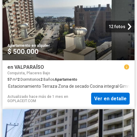
12 fotos
Apartamento
·
en alquiler
$ 500.000
en VALPARAÍSO
Conquista, Placeres Bajo
57
m²
2
Dormitorios
2
Baños
Apartamento
·
Estacionamiento
·
Terraza
·
Zona de secado
·
Cocina integral
·
Gimnasi
Actualizado hace más de 1 mes
en
Ver en detalle
GOPLACEIT.COM