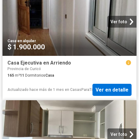
Ver foto
Casa
·
en alquiler
$ 1.900.000
Casa Ejecutiva en Arriendo
Provincia de Curicó
165
m²
11
Dormitorios
Casa
Ver en detalle
Actualizado hace más de 1 mes
en
CasasParaTi
Ver foto