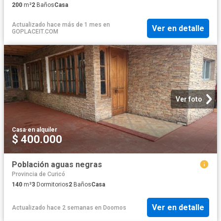
200
m²
2
Baños
Casa
Actualizado hace más de 1 mes
en
Ver en detalle
GOPLACEIT.COM
Ver foto
Casa
·
en alquiler
$ 400.000
Población aguas negras
Provincia de Curicó
140
m²
3
Dormitorios
2
Baños
Casa
Ver en detalle
Actualizado hace 2 semanas
en
Doomos