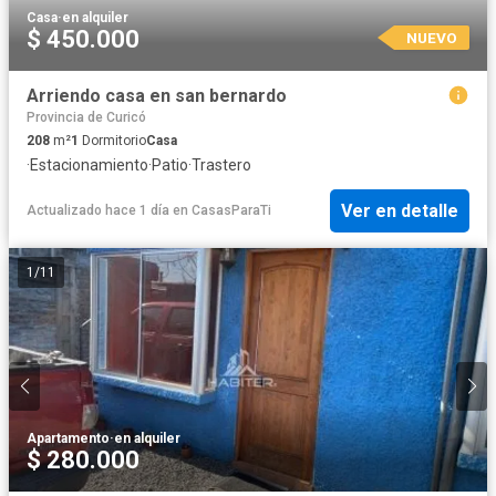
Casa
·
en alquiler
$ 450.000
NUEVO
Arriendo casa en san bernardo
Provincia de Curicó
208
m²
1
Dormitorio
Casa
·
Estacionamiento
·
Patio
·
Trastero
Ver en detalle
Actualizado hace 1 día
en
CasasParaTi
1
/
11
Apartamento
·
en alquiler
$ 280.000