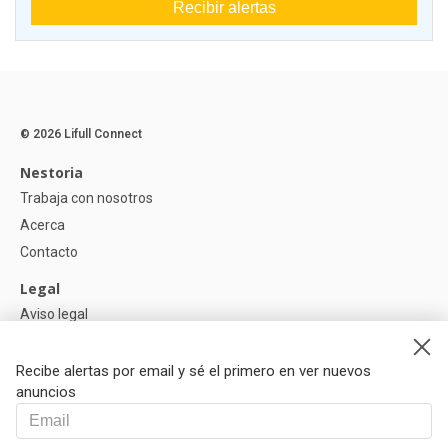
Recibir alertas
© 2026 Lifull Connect
Nestoria
Trabaja con nosotros
Acerca
Contacto
Legal
Aviso legal
Política de Privacidad
Política de Cookies
Recibe alertas por email y sé el primero en ver nuevos
anuncios
Ayuda
Preguntas