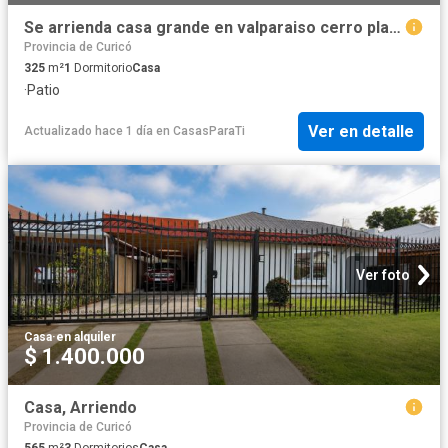
Se arrienda casa grande en valparaiso cerro placeres
Provincia de Curicó
325
m²
1
Dormitorio
Casa
·
Patio
Ver en detalle
Actualizado hace 1 día
en
CasasParaTi
Ver foto
Casa
·
en alquiler
$ 1.400.000
Casa, Arriendo
Provincia de Curicó
565
m²
3
Dormitorios
Casa