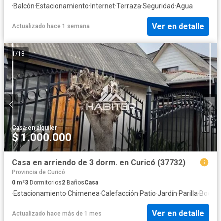
·
Balcón
·
Estacionamiento
·
Internet
·
Terraza
·
Seguridad
·
Agua
Ver en detalle
Actualizado hace 1 semana
1
/
18
Casa
·
en alquiler
$ 1.000.000
Casa en arriendo de 3 dorm. en Curicó (37732)
Provincia de Curicó
0
m²
3
Dormitorios
2
Baños
Casa
·
Estacionamiento
·
Chimenea
·
Calefacción
·
Patio
·
Jardín
·
Parilla
·
Bodeg
Ver en detalle
Actualizado hace más de 1 mes