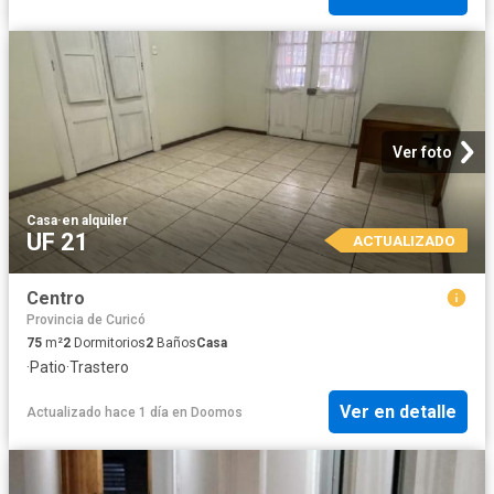
Ver foto
Casa
·
en alquiler
UF 21
ACTUALIZADO
Centro
Provincia de Curicó
75
m²
2
Dormitorios
2
Baños
Casa
·
Patio
·
Trastero
Ver en detalle
Actualizado hace 1 día
en
Doomos