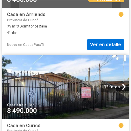
Casa en Arriendo
Provincia de Curicó
75
m²
3
Dormitorios
Casa
·
Patio
Ver en detalle
Nuevo
en
CasasParaTi
12 fotos
Casa
·
en alquiler
$ 490.000
Casa en Curicó