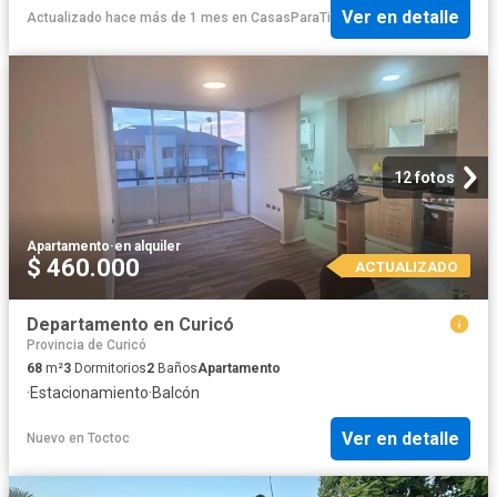
Ver en detalle
Actualizado hace más de 1 mes
en
CasasParaTi
12 fotos
Apartamento
·
en alquiler
$ 460.000
ACTUALIZADO
Departamento en Curicó
Provincia de Curicó
68
m²
3
Dormitorios
2
Baños
Apartamento
·
Estacionamiento
·
Balcón
Ver en detalle
Nuevo
en
Toctoc