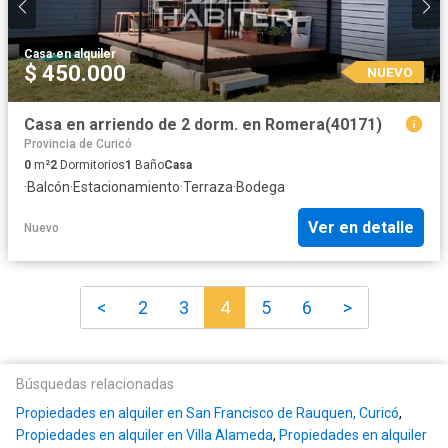
Casa
·
en alquiler
$ 450.000
NUEVO
Casa en arriendo de 2 dorm. en Romera(40171)
Provincia de Curicó
0
m²
2
Dormitorios
1
Baño
Casa
·
Balcón
·
Estacionamiento
·
Terraza
·
Bodega
Ver en detalle
Nuevo
<
2
3
4
5
6
>
Búsquedas relacionadas
Propiedades en alquiler en San Francisco de Rauquen, Curicó
,
Propiedades en alquiler en Villa Alameda
,
Propiedades en alquiler