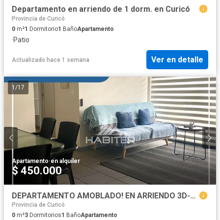
Departamento en arriendo de 1 dorm. en Curicó
Provincia de Curicó
0
m²
1
Dormitorio
1
Baño
Apartamento
·
Patio
Ver en detalle
Actualizado hace 1 semana
1
/
17
Apartamento
·
en alquiler
$ 450.000
DEPARTAMENTO AMOBLADO! EN ARRIENDO 3D-1B, CURICO (40228)
Provincia de Curicó
0
m²
3
Dormitorios
1
Baño
Apartamento