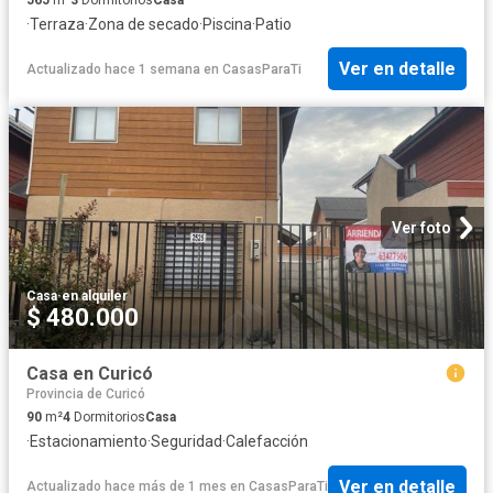
·
Terraza
·
Zona de secado
·
Piscina
·
Patio
Ver en detalle
Actualizado hace 1 semana
en
CasasParaTi
Ver foto
Casa
·
en alquiler
$ 480.000
Casa en Curicó
Provincia de Curicó
90
m²
4
Dormitorios
Casa
·
Estacionamiento
·
Seguridad
·
Calefacción
Ver en detalle
Actualizado hace más de 1 mes
en
CasasParaTi