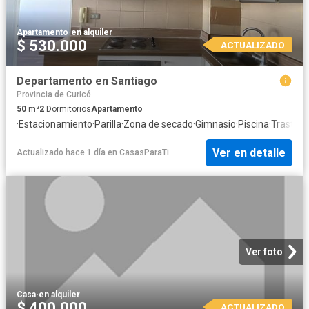
Apartamento
·
en alquiler
$ 530.000
ACTUALIZADO
Departamento en Santiago
Provincia de Curicó
50
m²
2
Dormitorios
Apartamento
·
Estacionamiento
·
Parilla
·
Zona de secado
·
Gimnasio
·
Piscina
·
Trastero
Ver en detalle
Actualizado hace 1 día
en
CasasParaTi
Ver foto
Casa
·
en alquiler
$ 400.000
ACTUALIZADO