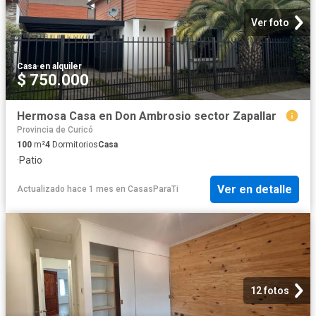
Ver foto
Casa
·
en alquiler
$ 750.000
Hermosa Casa en Don Ambrosio sector Zapallar
Provincia de Curicó
100
m²
4
Dormitorios
Casa
·
Patio
Ver en detalle
Actualizado hace 1 mes
en
CasasParaTi
12 fotos