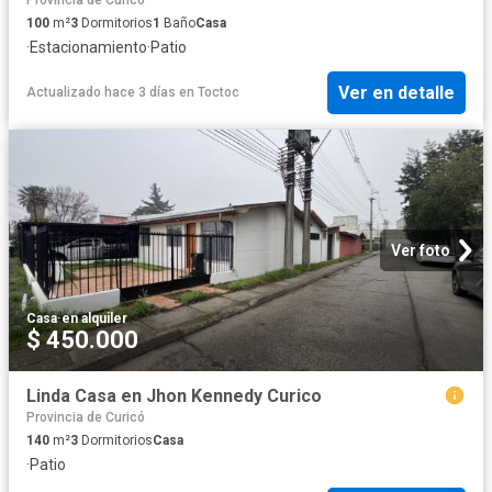
Provincia de Curicó
100
m²
3
Dormitorios
1
Baño
Casa
·
Estacionamiento
·
Patio
Ver en detalle
Actualizado hace 3 días
en
Toctoc
Ver foto
Casa
·
en alquiler
$ 450.000
Linda Casa en Jhon Kennedy Curico
Provincia de Curicó
140
m²
3
Dormitorios
Casa
·
Patio