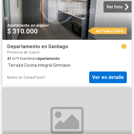
Ver foto
Apartamento
·
en alquiler
$ 310.000
ACTUALIZADO
Departamento en Santiago
Provincia de Curicó
41
m²
1
Dormitorio
Apartamento
·
Terraza
·
Cocina integral
·
Gimnasio
Ver en detalle
Nuevo
en
CasasParaTi