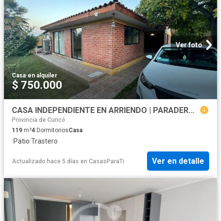
Ver foto
Casa
·
en alquiler
$ 750.000
CASA INDEPENDIENTE EN ARRIENDO | PARADERO 13, LA CRUZ
Provincia de Curicó
119
m²
4
Dormitorios
Casa
·
Patio
·
Trastero
Ver en detalle
Actualizado hace 5 días
en
CasasParaTi