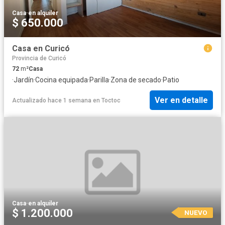
Casa
·
en alquiler
$ 650.000
Casa en Curicó
Provincia de Curicó
72
m²
Casa
·
Jardín
·
Cocina equipada
·
Parilla
·
Zona de secado
·
Patio
Ver en detalle
Actualizado hace 1 semana
en
Toctoc
Casa
·
en alquiler
$ 1.200.000
NUEVO