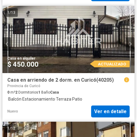
1
/
13
Casa
·
en alquiler
$ 450.000
ACTUALIZADO
Casa en arriendo de 2 dorm. en Curicó(40205)
Provincia de Curicó
0
m²
2
Dormitorios
1
Baño
Casa
·
Balcón
·
Estacionamiento
·
Terraza
·
Patio
Ver en detalle
Nuevo
1
/
12