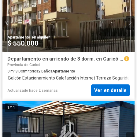
Apartamento
·
en alquiler
$ 550.000
Departamento en arriendo de 3 dorm. en Curicó (39585)
Provincia de Curicó
0
m²
3
Dormitorios
2
Baños
Apartamento
·
Balcón
·
Estacionamiento
·
Calefacción
·
Internet
·
Terraza
·
Seguridad
Ver en detalle
Actualizado hace 2 semanas
1
/
11