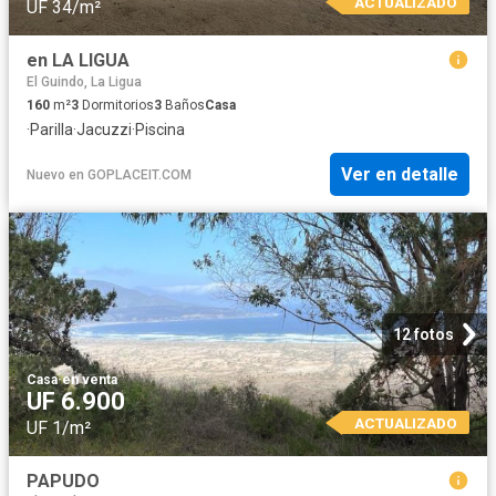
ACTUALIZADO
UF 34/m²
en LA LIGUA
El Guindo, La Ligua
160
m²
3
Dormitorios
3
Baños
Casa
·
Parilla
·
Jacuzzi
·
Piscina
Ver en detalle
Nuevo
en
GOPLACEIT.COM
12 fotos
Casa
·
en venta
UF 6.900
ACTUALIZADO
UF 1/m²
PAPUDO