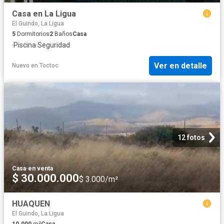
Casa en La Ligua
El Guindo, La Ligua
5
Dormitorios
2
Baños
Casa
·
Piscina
·
Seguridad
Ver en detalle
Nuevo
en
Toctoc
12 fotos
Casa
·
en venta
$ 30.000.000
$ 3.000/m²
HUAQUEN
El Guindo, La Ligua
10.000
m²
Casa