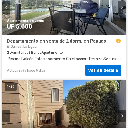
Apartamento
·
en venta
UF 5.600
Departamento en venta de 2 dorm. en Papudo
El Guindo, La Ligua
2
Dormitorios
2
Baños
Apartamento
·
Piscina
·
Balcón
·
Estacionamiento
·
Calefacción
·
Terraza
·
Seguridad
·
Ag
Ver en detalle
Actualizado hace 5 días
1
/
20