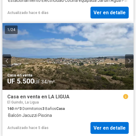
·
Estacionamiento
·
Electricidad
·
Cocina equipada
·
Jardín
·
Agua
·
Patio
Ver en detalle
Actualizado hace 6 días
1
/
24
Casa
·
en venta
UF 5.500
UF 34/m²
Casa en venta en LA LIGUA
El Guindo, La Ligua
160
m²
3
Dormitorios
3
Baños
Casa
·
Balcón
·
Jacuzzi
·
Piscina
Ver en detalle
Actualizado hace 5 días