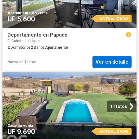
Apartamento
·
en venta
UF 5.600
ACTUALIZADO
Departamento en Papudo
El Guindo, La Ligua
2
Dormitorios
2
Baños
Apartamento
Ver en detalle
Nuevo
en
Toctoc
11 fotos
Casa
·
en venta
UF 9.690
ACTUALIZADO