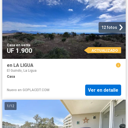
12 fotos
Casa
·
en venta
UF 1.900
ACTUALIZADO
en LA LIGUA
El Guindo, La Ligua
Casa
Ver en detalle
Nuevo
en
GOPLACEIT.COM
1
/
12