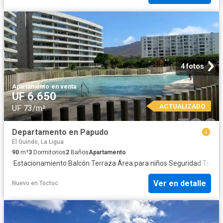
4 fotos
Apartamento
·
en venta
UF 6.650
ACTUALIZADO
UF 73/m²
Departamento en Papudo
El Guindo, La Ligua
90
m²
3
Dormitorios
2
Baños
Apartamento
·
Estacionamiento
·
Balcón
·
Terraza
·
Área para niños
·
Seguridad
·
Traste
Ver en detalle
Nuevo
en
Toctoc