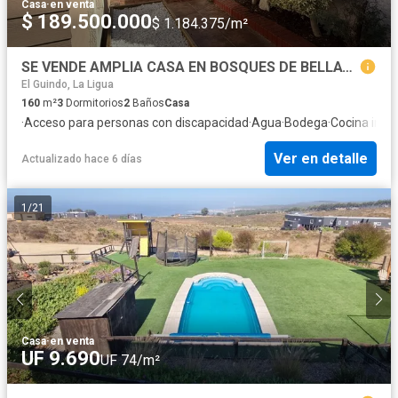
Casa
·
en venta
$ 189.500.000
$ 1.184.375/m²
SE VENDE AMPLIA CASA EN BOSQUES DE BELLAVISTA, COMUNA DE LA LIGUA .
El Guindo, La Ligua
160
m²
3
Dormitorios
2
Baños
Casa
·
Acceso para personas con discapacidad
·
Agua
·
Bodega
·
Cocina integ
Ver en detalle
Actualizado hace 6 días
1
/
21
Casa
·
en venta
UF 9.690
UF 74/m²