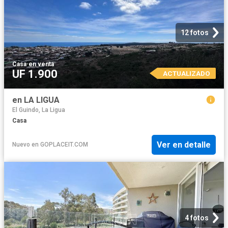
12 fotos
Casa
·
en venta
UF 1.900
ACTUALIZADO
en LA LIGUA
El Guindo, La Ligua
Casa
Ver en detalle
Nuevo
en
GOPLACEIT.COM
4 fotos