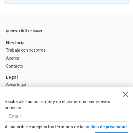
© 2026 Lifull Connect
Nestoria
Trabaja con nosotros
Acerca
Contacto
Legal
Aviso legal
Política de Privacidad
Política de Cookies
Recibe alertas por email y sé el primero en ver nuevos
anuncios
Ayuda
Preguntas
Al suscribirte aceptas los términos de la
política de privacidad
Nuestros Partners