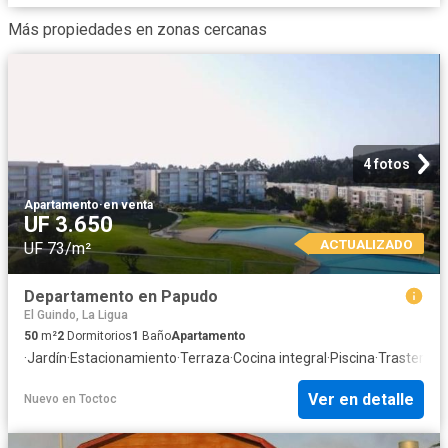
Más propiedades en zonas cercanas
4 fotos
Apartamento
·
en venta
UF 3.650
ACTUALIZADO
UF 73/m²
Departamento en Papudo
El Guindo, La Ligua
50
m²
2
Dormitorios
1
Baño
Apartamento
·
Jardín
·
Estacionamiento
·
Terraza
·
Cocina integral
·
Piscina
·
Trastero
Ver en detalle
Nuevo
en
Toctoc