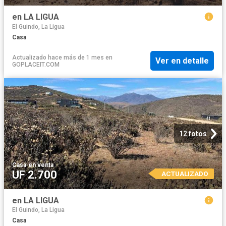
en LA LIGUA
El Guindo, La Ligua
Casa
Actualizado hace más de 1 mes
en
Ver en detalle
GOPLACEIT.COM
12 fotos
Casa
·
en venta
UF 2.700
ACTUALIZADO
en LA LIGUA
El Guindo, La Ligua
Casa