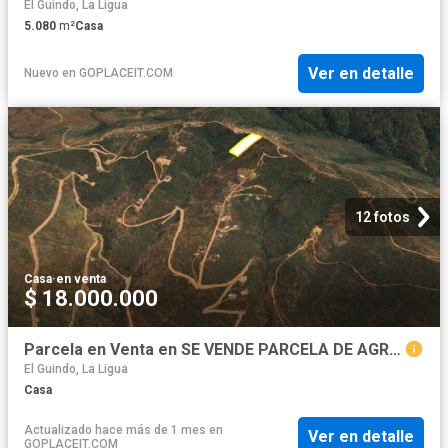
El Guindo, La Ligua
5.080
m²
Casa
Ver en detalle
Nuevo
en
GOPLACEIT.COM
12 fotos
Casa
·
en venta
$ 18.000.000
Parcela en Venta en SE VENDE PARCELA DE AGRADO DE 10.082 M2 PICHICUY HUAQUEN LA LIGUA
El Guindo, La Ligua
Casa
Actualizado hace más de 1 mes
en
Ver en detalle
GOPLACEIT.COM