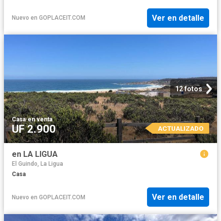
Ver en detalle
Nuevo
en
GOPLACEIT.COM
12 fotos
Casa
·
en venta
UF 2.900
ACTUALIZADO
en LA LIGUA
El Guindo, La Ligua
Casa
Ver en detalle
Nuevo
en
GOPLACEIT.COM