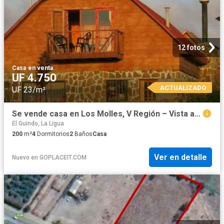
12 fotos
Casa
·
en venta
UF 4.750
ACTUALIZADO
UF 23/m²
Se vende casa en Los Molles, V Región – Vista al mar y entorno natural privilegiado
El Guindo, La Ligua
200
m²
4
Dormitorios
2
Baños
Casa
Ver en detalle
Nuevo
en
GOPLACEIT.COM