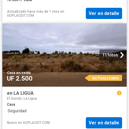
Actualizado hace más de 1 mes
en
Ver en detalle
GOPLACEIT.COM
11 fotos
Casa
·
en venta
UF 2.500
ACTUALIZADO
en LA LIGUA
El Guindo, La Ligua
Casa
·
Seguridad
Ver en detalle
Nuevo
en
GOPLACEIT.COM