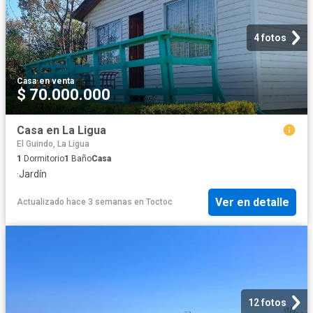
4 fotos
Casa
·
en venta
$ 70.000.000
Casa en La Ligua
El Guindo, La Ligua
1
Dormitorio
1
Baño
Casa
·
Jardín
Ver en detalle
Actualizado hace 3 semanas
en
Toctoc
12 fotos