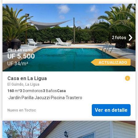
2 fotos
Casa
·
en venta
UF 5.500
ACTUALIZADO
UF 34/m²
Casa en La Ligua
El Guindo, La Ligua
160
m²
3
Dormitorios
3
Baños
Casa
·
Jardín
·
Parilla
·
Jacuzzi
·
Piscina
·
Trastero
Ver en detalle
Nuevo
en
Toctoc