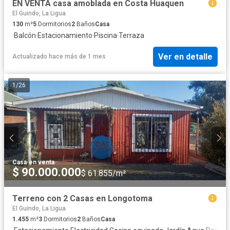
EN VENTA casa amoblada en Costa Huaquen
El Guindo, La Ligua
130
m²
5
Dormitorios
2
Baños
Casa
·
Balcón
·
Estacionamiento
·
Piscina
·
Terraza
Ver en detalle
Actualizado hace más de 1 mes
1
/
26
Casa
·
en venta
$ 90.000.000
$ 61.855/m²
Terreno con 2 Casas en Longotoma
El Guindo, La Ligua
1.455
m²
3
Dormitorios
2
Baños
Casa