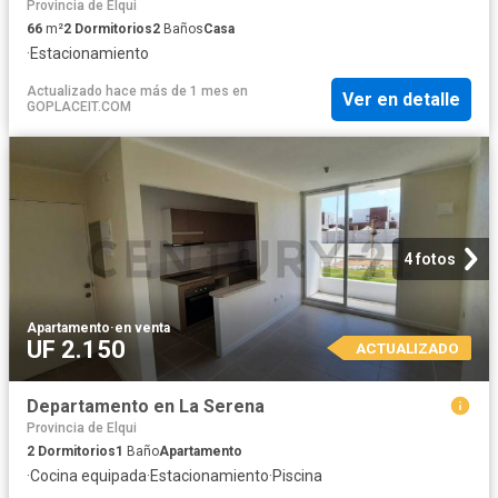
Provincia de Elqui
66
m²
2
Dormitorios
2
Baños
Casa
·
Estacionamiento
Actualizado hace más de 1 mes
en
Ver en detalle
GOPLACEIT.COM
4 fotos
Apartamento
·
en venta
UF 2.150
ACTUALIZADO
Departamento en La Serena
Provincia de Elqui
2
Dormitorios
1
Baño
Apartamento
·
Cocina equipada
·
Estacionamiento
·
Piscina