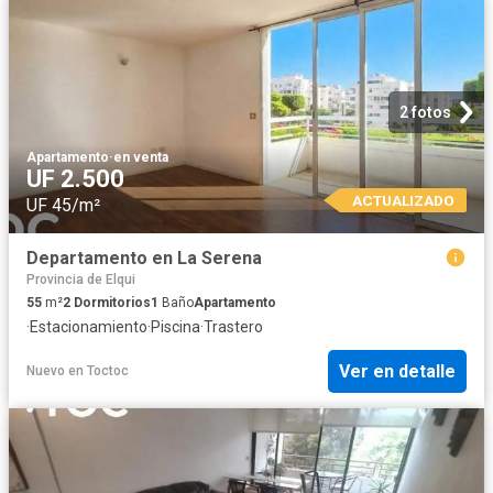
2 fotos
Apartamento
·
en venta
UF 2.500
ACTUALIZADO
UF 45/m²
Departamento en La Serena
Provincia de Elqui
55
m²
2
Dormitorios
1
Baño
Apartamento
·
Estacionamiento
·
Piscina
·
Trastero
Ver en detalle
Nuevo
en
Toctoc