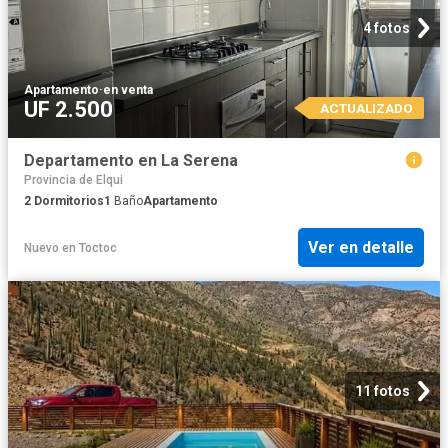
4 fotos
Apartamento
·
en venta
UF 2.500
ACTUALIZADO
Departamento en La Serena
Provincia de Elqui
2
Dormitorios
1
Baño
Apartamento
Ver en detalle
Nuevo
en
Toctoc
11 fotos