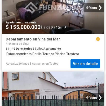
4 fotos
Apartamento
·
en venta
$ 155.000.000
$ 3.039.215/m²
Departamento en Viña del Mar
Provincia de Elqui
51
m²
2
Dormitorios
2
Baños
Apartamento
·
Estacionamiento
·
Parilla
·
Terraza
·
Piscina
·
Trastero
Ver en detalle
Actualizado hace 3 semanas
en
Toctoc
4 fotos