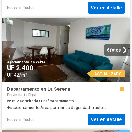
Ver en detalle
Nuevo
en
Toctoc
6 fotos
Apartamento
·
en venta
UF 2.400
ACTUALIZADO
UF 42/m²
Departamento en La Serena
Provincia de Elqui
56
m²
2
Dormitorios
1
Baño
Apartamento
·
Estacionamiento
·
Área para niños
·
Seguridad
·
Trastero
Ver en detalle
Nuevo
en
Toctoc