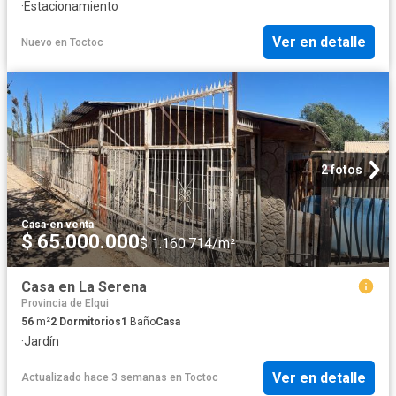
·
Estacionamiento
Ver en detalle
Nuevo
en
Toctoc
2 fotos
Casa
·
en venta
$ 65.000.000
$ 1.160.714/m²
Casa en La Serena
Provincia de Elqui
56
m²
2
Dormitorios
1
Baño
Casa
·
Jardín
Ver en detalle
Actualizado hace 3 semanas
en
Toctoc