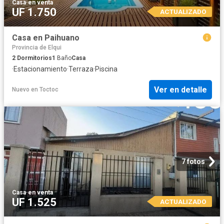
Casa
·
en venta
UF 1.750
ACTUALIZADO
Casa en Paihuano
Provincia de Elqui
2
Dormitorios
1
Baño
Casa
·
Estacionamiento
·
Terraza
·
Piscina
Ver en detalle
Nuevo
en
Toctoc
7 fotos
Casa
·
en venta
UF 1.525
ACTUALIZADO