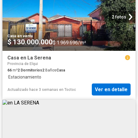
2 fotos
Casa
·
en venta
$ 130.000.000
$ 1.969.696/m²
Casa en La Serena
Provincia de Elqui
66
m²
2
Dormitorios
2
Baños
Casa
·
Estacionamiento
Ver en detalle
Actualizado hace 3 semanas
en
Toctoc