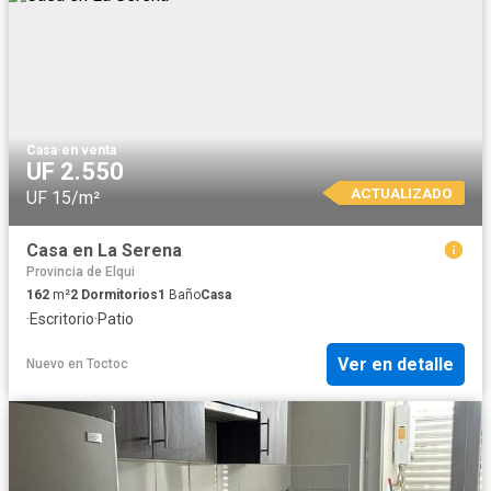
Casa
·
en venta
UF 2.550
ACTUALIZADO
UF 15/m²
Casa en La Serena
Provincia de Elqui
162
m²
2
Dormitorios
1
Baño
Casa
·
Escritorio
·
Patio
Ver en detalle
Nuevo
en
Toctoc