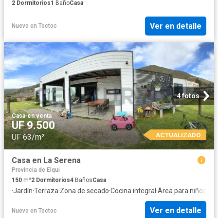
2
Dormitorios
1
Baño
Casa
Ver en detalle
Nuevo
en
Toctoc
4 fotos
Casa
·
en venta
UF 9.500
ACTUALIZADO
UF 63/m²
Casa en La Serena
Provincia de Elqui
150
m²
2
Dormitorios
4
Baños
Casa
·
Jardín
·
Terraza
·
Zona de secado
·
Cocina integral
·
Área para niños
·
Pis
Ver en detalle
Nuevo
en
Toctoc