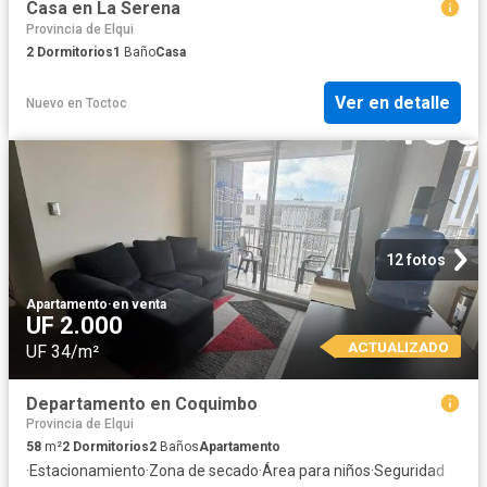
Casa en La Serena
Provincia de Elqui
2
Dormitorios
1
Baño
Casa
Ver en detalle
Nuevo
en
Toctoc
12 fotos
Apartamento
·
en venta
UF 2.000
ACTUALIZADO
UF 34/m²
Departamento en Coquimbo
Provincia de Elqui
58
m²
2
Dormitorios
2
Baños
Apartamento
·
Estacionamiento
·
Zona de secado
·
Área para niños
·
Seguridad