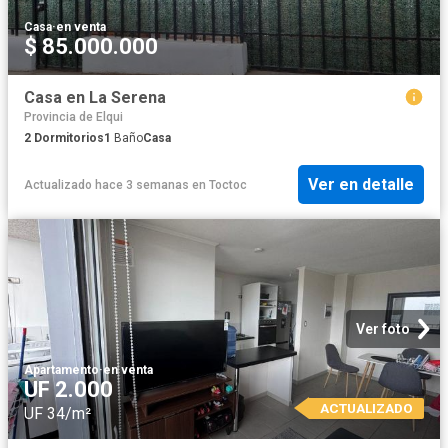
Casa
·
en venta
$ 85.000.000
Casa en La Serena
Provincia de Elqui
2
Dormitorios
1
Baño
Casa
Ver en detalle
Actualizado hace 3 semanas
en
Toctoc
Ver foto
Apartamento
·
en venta
UF 2.000
ACTUALIZADO
UF 34/m²