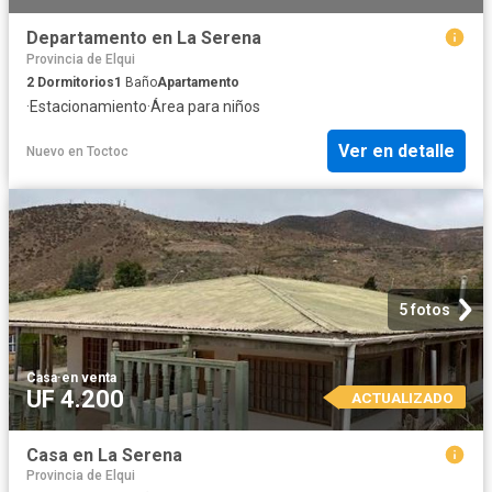
Departamento en La Serena
Provincia de Elqui
2
Dormitorios
1
Baño
Apartamento
·
Estacionamiento
·
Área para niños
Ver en detalle
Nuevo
en
Toctoc
5 fotos
Casa
·
en venta
UF 4.200
ACTUALIZADO
Casa en La Serena
Provincia de Elqui