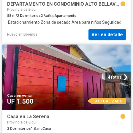
DEPARTAMENTO EN CONDOMINIO ALTO BELLAVISTA 2D 2B Y ESTAC
Provincia de Elqui
58
m²
2
Dormitorios
2
Baños
Apartamento
·
Estacionamiento
·
Zona de secado
·
Área para niños
·
Seguridad
Ver en detalle
Nuevo
en
Doomos
4 fotos
Casa
·
en venta
UF 1.500
ACTUALIZADO
Casa en La Serena
Provincia de Elqui
2
Dormitorios
1
Baño
Casa