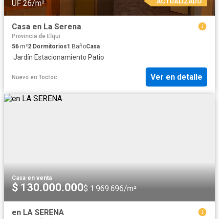
ACTUALIZADO
UF 26/m²
Casa en La Serena
Provincia de Elqui
56
m²
2
Dormitorios
1
Baño
Casa
·
Jardín
·
Estacionamiento
·
Patio
Ver en detalle
Nuevo
en
Toctoc
Casa
·
en venta
$ 130.000.000
$ 1.969.696/m²
en LA SERENA