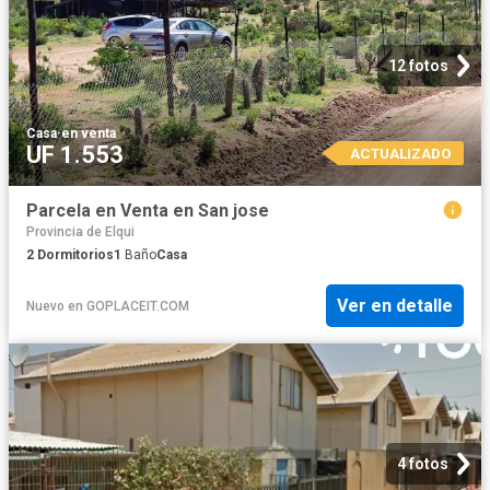
12 fotos
Casa
·
en venta
UF 1.553
ACTUALIZADO
Parcela en Venta en San jose
Provincia de Elqui
2
Dormitorios
1
Baño
Casa
Ver en detalle
Nuevo
en
GOPLACEIT.COM
4 fotos