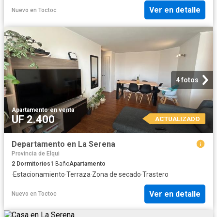
Ver en detalle
Nuevo
en
Toctoc
4 fotos
Apartamento
·
en venta
UF 2.400
ACTUALIZADO
Departamento en La Serena
Provincia de Elqui
2
Dormitorios
1
Baño
Apartamento
·
Estacionamiento
·
Terraza
·
Zona de secado
·
Trastero
Ver en detalle
Nuevo
en
Toctoc