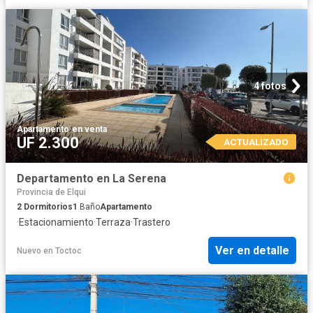
4 fotos
Apartamento
·
en venta
UF 2.300
ACTUALIZADO
Departamento en La Serena
Provincia de Elqui
2
Dormitorios
1
Baño
Apartamento
·
Estacionamiento
·
Terraza
·
Trastero
Ver en detalle
Nuevo
en
Toctoc