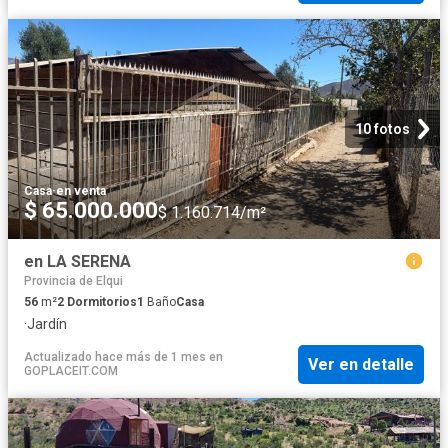
10 fotos
Casa
·
en venta
$ 65.000.000
$ 1.160.714/m²
en LA SERENA
Provincia de Elqui
56
m²
2
Dormitorios
1
Baño
Casa
·
Jardín
Actualizado hace más de 1 mes
en
Ver en detalle
GOPLACEIT.COM