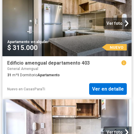
Ver foto
Apartamento
·
en alquiler
$ 315.000
NUEVO
Edificio amengual departamento 403
General Amengual
31
m²
1
Dormitorio
Apartamento
Ver en detalle
Nuevo
en
CasasParaTi
Ver foto