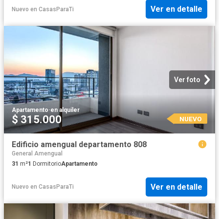
Ver en detalle
Nuevo
en
CasasParaTi
Ver foto
Apartamento
·
en alquiler
$ 315.000
NUEVO
Edificio amengual departamento 808
General Amengual
31
m²
1
Dormitorio
Apartamento
Ver en detalle
Nuevo
en
CasasParaTi