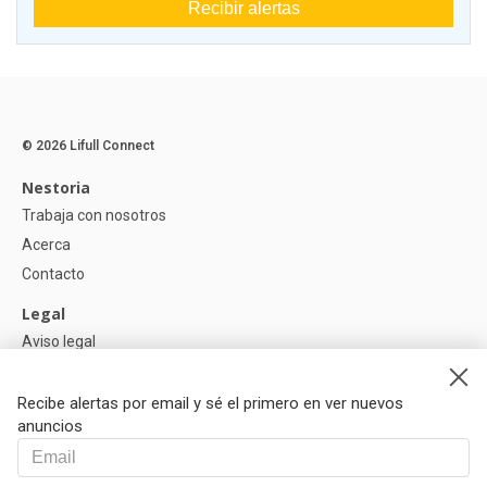
Recibir alertas
© 2026 Lifull Connect
Nestoria
Trabaja con nosotros
Acerca
Contacto
Legal
Aviso legal
Política de Privacidad
Política de Cookies
Recibe alertas por email y sé el primero en ver nuevos
anuncios
Ayuda
Preguntas