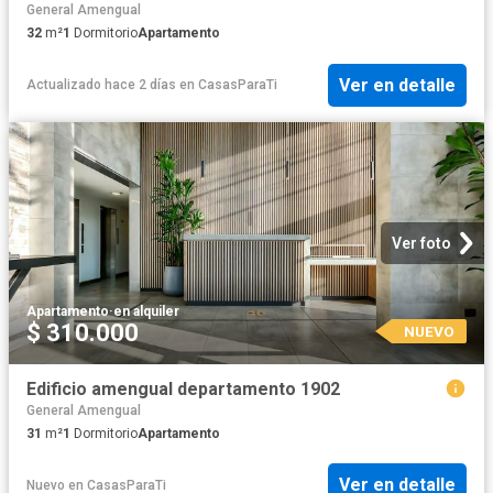
General Amengual
32
m²
1
Dormitorio
Apartamento
Ver en detalle
Actualizado hace 2 días
en
CasasParaTi
Ver foto
Apartamento
·
en alquiler
$ 310.000
NUEVO
Edificio amengual departamento 1902
General Amengual
31
m²
1
Dormitorio
Apartamento
Ver en detalle
Nuevo
en
CasasParaTi