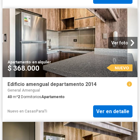
Ver foto
Apartamento
·
en alquiler
$ 368.000
NUEVO
Edificio amengual departamento 2014
General Amengual
40
m²
2
Dormitorios
Apartamento
Ver en detalle
Nuevo
en
CasasParaTi