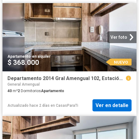
Ver foto
Apartamento
·
en alquiler
$ 368.000
NUEVO
Departamento 2014 Gral Amengual 102, Estación Central
General Amengual
40
m²
2
Dormitorios
Apartamento
Ver en detalle
Actualizado hace 2 días
en
CasasParaTi