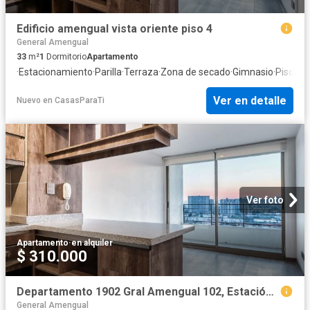
Edificio amengual vista oriente piso 4
General Amengual
33
m²
1
Dormitorio
Apartamento
·
Estacionamiento
·
Parilla
·
Terraza
·
Zona de secado
·
Gimnasio
·
Piscina
Ver en detalle
Nuevo
en
CasasParaTi
Ver foto
Apartamento
·
en alquiler
$ 310.000
Departamento 1902 Gral Amengual 102, Estación Central
General Amengual