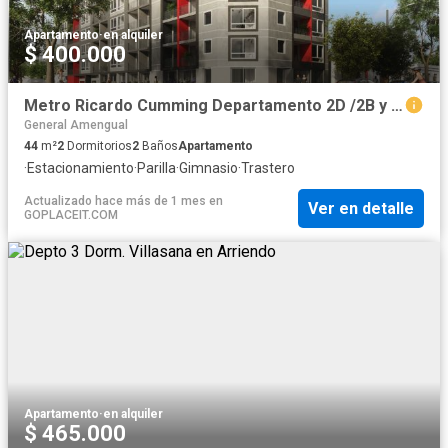
Apartamento
·
en alquiler
$ 400.000
Metro Ricardo Cumming Departamento 2D /2B y Bodega
General Amengual
44
m²
2
Dormitorios
2
Baños
Apartamento
·
Estacionamiento
·
Parilla
·
Gimnasio
·
Trastero
Actualizado hace más de 1 mes
en
Ver en detalle
GOPLACEIT.COM
Apartamento
·
en alquiler
$ 465.000