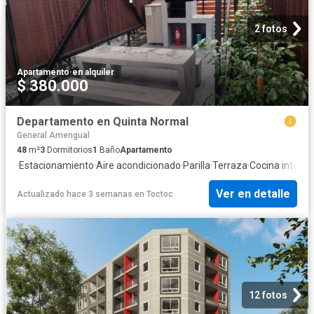
2 fotos
Apartamento
·
en alquiler
$ 380.000
Departamento en Quinta Normal
General Amengual
48
m²
3
Dormitorios
1
Baño
Apartamento
·
Estacionamiento
·
Aire acondicionado
·
Parilla
·
Terraza
·
Cocina integra
Ver en detalle
Actualizado hace 3 semanas
en
Toctoc
12 fotos