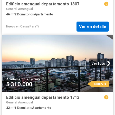
Edificio amengual departamento 1307
General Amengual
46
m²
2
Dormitorios
Apartamento
Ver en detalle
Nuevo
en
CasasParaTi
Ver foto
Apartamento
·
en alquiler
$ 310.000
NUEVO
Edificio amengual departamento 1713
General Amengual
32
m²
1
Dormitorio
Apartamento