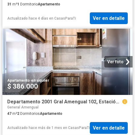
31
m²
1
Dormitorio
Apartamento
Ver en detalle
Actualizado hace 4 días
en
CasasParaTi
Ver foto
Apartamento
·
en alquiler
$ 386.000
Departamento 2001 Gral Amengual 102, Estación Central
General Amengual
47
m²
2
Dormitorios
Apartamento
Ver en detalle
Actualizado hace más de 1 mes
en
CasasParaTi