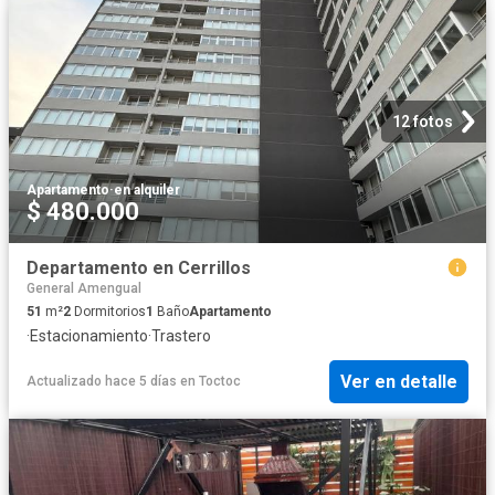
12 fotos
Apartamento
·
en alquiler
$ 480.000
Departamento en Cerrillos
General Amengual
51
m²
2
Dormitorios
1
Baño
Apartamento
·
Estacionamiento
·
Trastero
Ver en detalle
Actualizado hace 5 días
en
Toctoc