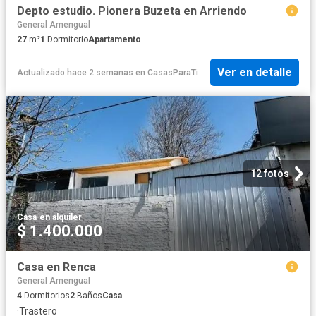
Depto estudio. Pionera Buzeta en Arriendo
General Amengual
27
m²
1
Dormitorio
Apartamento
Ver en detalle
Actualizado hace 2 semanas
en
CasasParaTi
12 fotos
Casa
·
en alquiler
$ 1.400.000
Casa en Renca
General Amengual
4
Dormitorios
2
Baños
Casa
·
Trastero