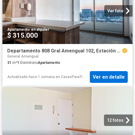
Ver foto
Apartamento
·
en alquiler
$ 315.000
Departamento 808 Gral Amengual 102, Estación Central
General Amengual
31
m²
1
Dormitorio
Apartamento
Ver en detalle
Actualizado hace 1 semana
en
CasasParaTi
12 fotos