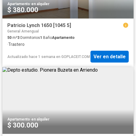
Apartamento
·
en alquiler
$ 380.000
Patricio Lynch 1650 [1045 5]
General Amengual
50
m²
3
Dormitorios
1
Baño
Apartamento
·
Trastero
Ver en detalle
Actualizado hace 1 semana
en
GOPLACEIT.COM
Apartamento
·
en alquiler
$ 300.000