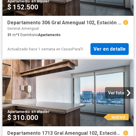
Apartamento
·
en alquiler
$ 152.500
Departamento 306 Gral Amengual 102, Estación Central
General Amengual
31
m²
1
Dormitorio
Apartamento
Ver en detalle
Actualizado hace 1 semana
en
CasasParaTi
Ver foto
Apartamento
·
en alquiler
$ 310.000
NUEVO
Departamento 1713 Gral Amengual 102, Estación Central