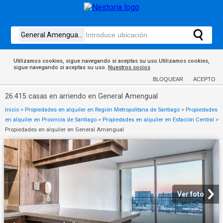
Utilizamos cookies, sigue navegando si aceptas su uso.Utilizamos cookies,
sigue navegando si aceptas su uso.
Nuestros socios
BLOQUEAR
ACEPTO
26.415 casas en arriendo en General Amengual
Inicio
>
Propiedades en alquiler en Región Metropolitana de Santiago
>
Propiedades
en alquiler en Provincia de Santiago
>
Propiedades en alquiler en Estación Central
>
Propiedades en alquiler en General Amengual
Ver foto