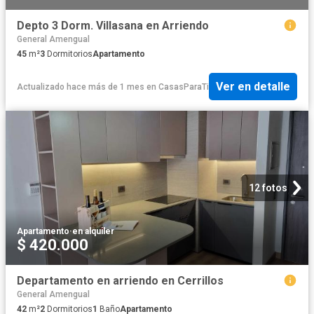
Depto 3 Dorm. Villasana en Arriendo
General Amengual
45
m²
3
Dormitorios
Apartamento
Ver en detalle
Actualizado hace más de 1 mes
en
CasasParaTi
12 fotos
Apartamento
·
en alquiler
$ 420.000
Departamento en arriendo en Cerrillos
General Amengual
42
m²
2
Dormitorios
1
Baño
Apartamento