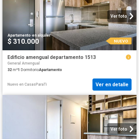
Ver foto
Apartamento
·
en alquiler
$ 310.000
NUEVO
Edificio amengual departamento 1513
General Amengual
32
m²
1
Dormitorio
Apartamento
Ver en detalle
Nuevo
en
CasasParaTi
Ver foto