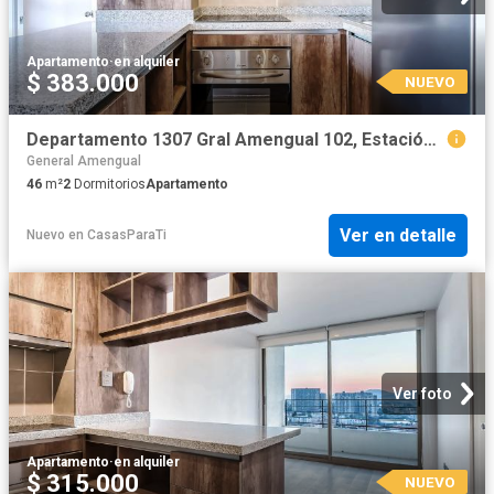
Apartamento
·
en alquiler
$ 383.000
NUEVO
Departamento 1307 Gral Amengual 102, Estación Central
General Amengual
46
m²
2
Dormitorios
Apartamento
Ver en detalle
Nuevo
en
CasasParaTi
Ver foto
Apartamento
·
en alquiler
$ 315.000
NUEVO