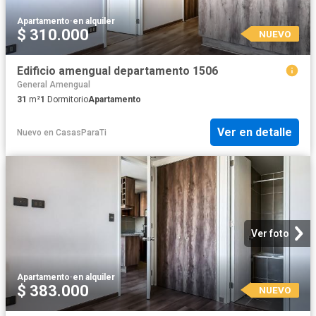
Apartamento
·
en alquiler
$ 310.000
NUEVO
Edificio amengual departamento 1506
General Amengual
31
m²
1
Dormitorio
Apartamento
Ver en detalle
Nuevo
en
CasasParaTi
Ver foto
Apartamento
·
en alquiler
$ 383.000
NUEVO