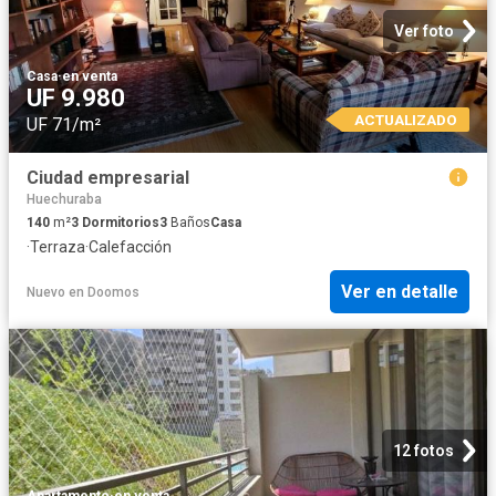
Ver foto
Casa
·
en venta
UF 9.980
ACTUALIZADO
UF 71/m²
Ciudad empresarial
Huechuraba
140
m²
3
Dormitorios
3
Baños
Casa
·
Terraza
·
Calefacción
Ver en detalle
Nuevo
en
Doomos
12 fotos