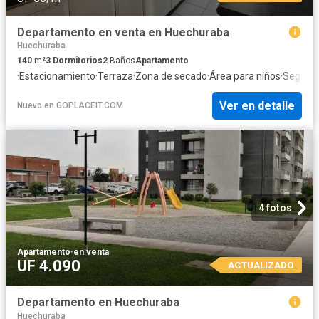
Departamento en venta en Huechuraba
Huechuraba
140
m²
3
Dormitorios
2
Baños
Apartamento
·
Estacionamiento
·
Terraza
·
Zona de secado
·
Área para niños
·
Segurid
Ver en detalle
Nuevo
en
GOPLACEIT.COM
4 fotos
Apartamento
·
en venta
UF 4.090
ACTUALIZADO
Departamento en Huechuraba
Huechuraba