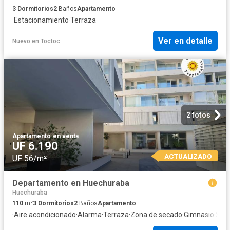
3
Dormitorios
2
Baños
Apartamento
·
Estacionamiento
·
Terraza
Ver en detalle
Nuevo
en
Toctoc
2 fotos
Apartamento
·
en venta
UF 6.190
ACTUALIZADO
UF 56/m²
Departamento en Huechuraba
Huechuraba
110
m²
3
Dormitorios
2
Baños
Apartamento
·
Aire acondicionado
·
Alarma
·
Terraza
·
Zona de secado
·
Gimnasio
·
Seg