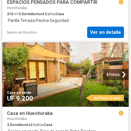
ESPACIOS PENSADOS PARA COMPARTIR
Huechuraba
210
m²
3
Dormitorios
4
Baños
Casa
·
Parilla
·
Terraza
·
Piscina
·
Seguridad
Ver en detalle
Nuevo
en
Doomos
4 fotos
Casa
·
en venta
UF 9.200
ACTUALIZADO
Casa en Huechuraba
Huechuraba
3
Dormitorios
2
Baños
Casa