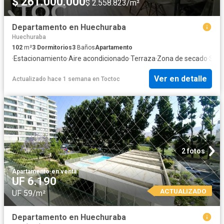
$ 261.000.000
$ 2.558.823/m²
Departamento en Huechuraba
Huechuraba
102
m²
3
Dormitorios
3
Baños
Apartamento
·
Estacionamiento
·
Aire acondicionado
·
Terraza
·
Zona de secado
·
Segu
Ver en detalle
Actualizado hace 1 semana
en
Toctoc
2 fotos
Apartamento
·
en venta
UF 6.190
ACTUALIZADO
UF 59/m²
Departamento en Huechuraba