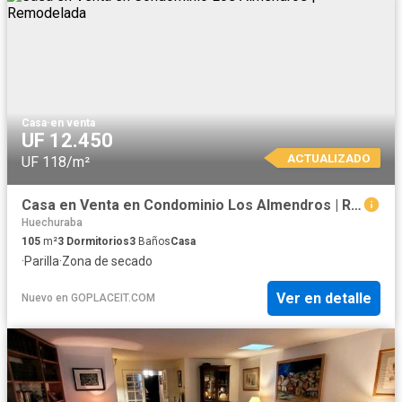
Casa
·
en venta
UF 12.450
ACTUALIZADO
UF 118/m²
Casa en Venta en Condominio Los Almendros | Remodelada
Huechuraba
105
m²
3
Dormitorios
3
Baños
Casa
·
Parilla
·
Zona de secado
Ver en detalle
Nuevo
en
GOPLACEIT.COM