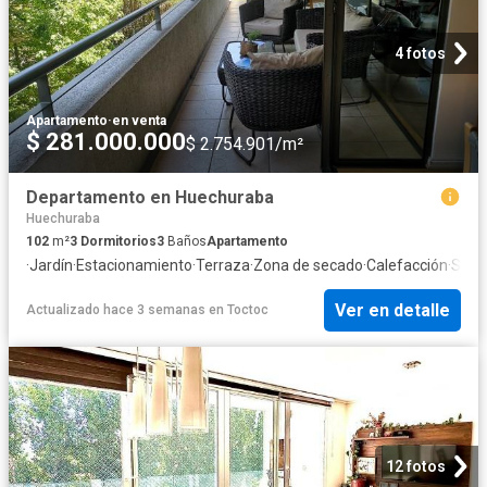
4 fotos
Apartamento
·
en venta
$ 281.000.000
$ 2.754.901/m²
Departamento en Huechuraba
Huechuraba
102
m²
3
Dormitorios
3
Baños
Apartamento
·
Jardín
·
Estacionamiento
·
Terraza
·
Zona de secado
·
Calefacción
·
Segu
Ver en detalle
Actualizado hace 3 semanas
en
Toctoc
12 fotos