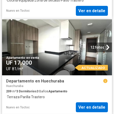
·
Cocina equipada
·
Zona de secado
·
Patio
·
Trastero
Ver en detalle
Nuevo
en
Toctoc
12 fotos
Apartamento
·
en venta
UF 17.000
ACTUALIZADO
UF 81/m²
Departamento en Huechuraba
Huechuraba
209
m²
3
Dormitorios
3
Baños
Apartamento
·
Terraza
·
Parilla
·
Trastero
Ver en detalle
Nuevo
en
Toctoc