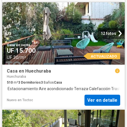
12 fotos
Casa
·
en venta
UF 15.700
ACTUALIZADO
UF 30/m²
Casa en Huechuraba
Huechuraba
510
m²
3
Dormitorios
3
Baños
Casa
·
Estacionamiento
·
Aire acondicionado
·
Terraza
·
Calefacción
·
Trastero
Ver en detalle
Nuevo
en
Toctoc