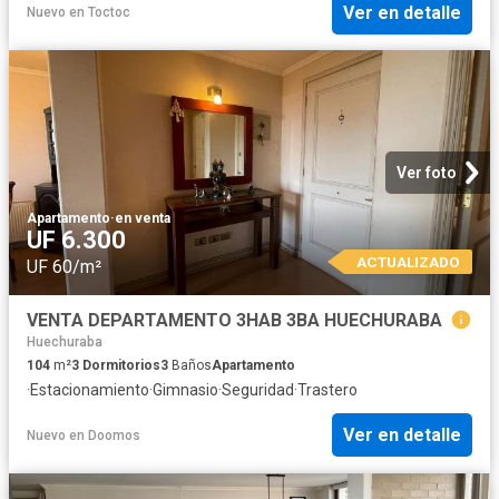
Ver en detalle
Nuevo
en
Toctoc
Ver foto
Apartamento
·
en venta
UF 6.300
ACTUALIZADO
UF 60/m²
VENTA DEPARTAMENTO 3HAB 3BA HUECHURABA
Huechuraba
104
m²
3
Dormitorios
3
Baños
Apartamento
·
Estacionamiento
·
Gimnasio
·
Seguridad
·
Trastero
Ver en detalle
Nuevo
en
Doomos