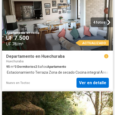
4 fotos
Apartamento
·
en venta
UF 7.500
ACTUALIZADO
UF 78/m²
Departamento en Huechuraba
Huechuraba
95
m²
3
Dormitorios
2
Baños
Apartamento
·
Estacionamiento
·
Terraza
·
Zona de secado
·
Cocina integral
·
Área par
Ver en detalle
Nuevo
en
Toctoc