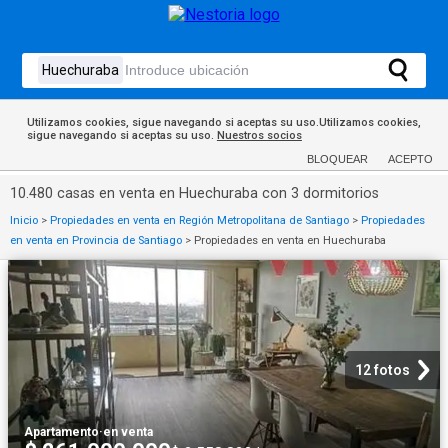
Utilizamos cookies, sigue navegando si aceptas su uso.Utilizamos cookies,
sigue navegando si aceptas su uso.
Nuestros socios
BLOQUEAR
ACEPTO
10.480 casas en venta en Huechuraba con 3 dormitorios
Inicio
>
Propiedades en venta en Región Metropolitana de Santiago
>
Propiedades
en venta en Provincia de Santiago
>
Propiedades en venta en Huechuraba
12 fotos
Apartamento
·
en venta