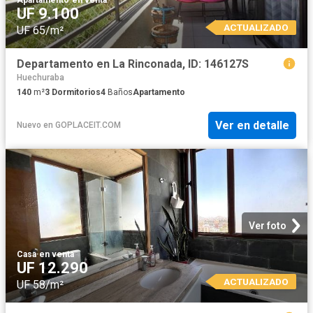
Apartamento
·
en venta
UF 9.100
ACTUALIZADO
UF 65/m²
Departamento en La Rinconada, ID: 146127S
Huechuraba
140
m²
3
Dormitorios
4
Baños
Apartamento
Ver en detalle
Nuevo
en
GOPLACEIT.COM
Ver foto
Casa
·
en venta
UF 12.290
ACTUALIZADO
UF 58/m²