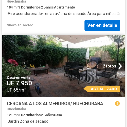
Huechuraba
104
m²
3
Dormitorios
2
Baños
Apartamento
·
Aire acondicionado
·
Terraza
·
Zona de secado
·
Área para niños
·
Gimna
Ver en detalle
Nuevo
en
Toctoc
12 fotos
Casa
·
en venta
UF 7.950
ACTUALIZADO
UF 65/m²
CERCANA A LOS ALMENDROS/ HUECHURABA
Huechuraba
121
m²
3
Dormitorios
2
Baños
Casa
·
Jardín
·
Zona de secado