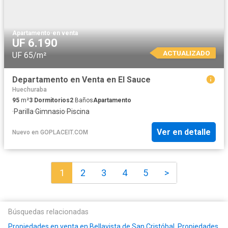
Apartamento
·
en venta
UF 6.190
ACTUALIZADO
UF 65/m²
Departamento en Venta en El Sauce
Huechuraba
95
m²
3
Dormitorios
2
Baños
Apartamento
·
Parilla
·
Gimnasio
·
Piscina
Ver en detalle
Nuevo
en
GOPLACEIT.COM
1
2
3
4
5
>
Búsquedas relacionadas
Propiedades en venta en Bellavista de San Cristóbal
,
Propiedades