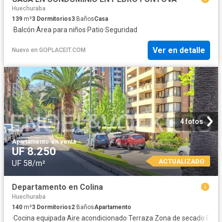
Huechuraba
139
m²
3
Dormitorios
3
Baños
Casa
·
Balcón
·
Área para niños
·
Patio
·
Seguridad
Ver en detalle
Nuevo
en
GOPLACEIT.COM
4 fotos
Apartamento
·
en venta
UF 8.250
ACTUALIZADO
UF 58/m²
Departamento en Colina
Huechuraba
140
m²
3
Dormitorios
2
Baños
Apartamento
·
Cocina equipada
·
Aire acondicionado
·
Terraza
·
Zona de secado
·
Pisc