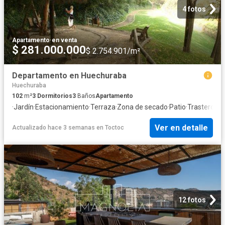
4 fotos
Apartamento
·
en venta
$ 281.000.000
$ 2.754.901/m²
Departamento en Huechuraba
Huechuraba
102
m²
3
Dormitorios
3
Baños
Apartamento
·
Jardín
·
Estacionamiento
·
Terraza
·
Zona de secado
·
Patio
·
Trastero
Ver en detalle
Actualizado hace 3 semanas
en
Toctoc
12 fotos