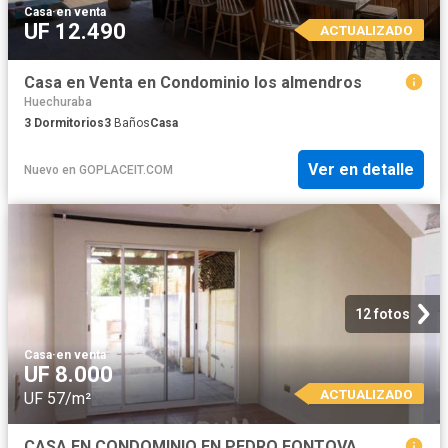
Casa
·
en venta
UF 12.490
ACTUALIZADO
Casa en Venta en Condominio los almendros
Huechuraba
3
Dormitorios
3
Baños
Casa
Ver en detalle
Nuevo
en
GOPLACEIT.COM
12 fotos
Casa
·
en venta
UF 8.000
ACTUALIZADO
UF 57/m²
CASA EN CONDOMINIO EN PEDRO FONTOVA