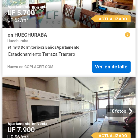
Apartamento
·
en venta
UF 5.700
ACTUALIZADO
UF 62/m²
en HUECHURABA
Huechuraba
91
m²
3
Dormitorios
2
Baños
Apartamento
·
Estacionamiento
·
Terraza
·
Trastero
Ver en detalle
Nuevo
en
GOPLACEIT.COM
10 fotos
Apartamento
·
en venta
UF 7.900
ACTUALIZADO
UF 56/m²