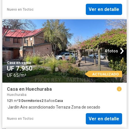
Ver en detalle
Nuevo
en
Toctoc
4 fotos
Casa
·
en venta
UF 7.950
ACTUALIZADO
UF 65/m²
Casa en Huechuraba
Huechuraba
121
m²
3
Dormitorios
2
Baños
Casa
·
Jardín
·
Aire acondicionado
·
Terraza
·
Zona de secado
Ver en detalle
Nuevo
en
Toctoc