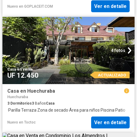
Ver en detalle
Nuevo
en
GOPLACEIT.COM
4 fotos
Casa
·
en venta
UF 12.450
ACTUALIZADO
Casa en Huechuraba
Huechuraba
3
Dormitorios
3
Baños
Casa
·
Parilla
·
Terraza
·
Zona de secado
·
Área para niños
·
Piscina
·
Patio
Ver en detalle
Nuevo
en
Toctoc