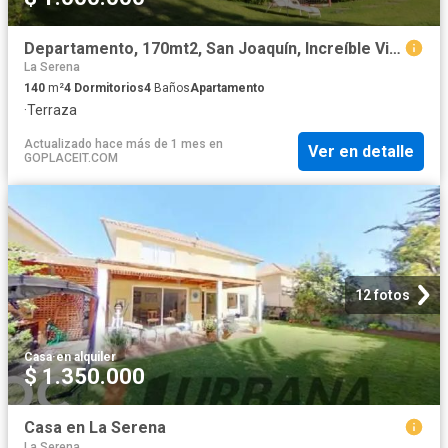
Departamento, 170mt2, San Joaquín, Increíble Vista
La Serena
140
m²
4
Dormitorios
4
Baños
Apartamento
·
Terraza
Actualizado hace más de 1 mes
en
Ver en detalle
GOPLACEIT.COM
12 fotos
Casa
·
en alquiler
$ 1.350.000
Casa en La Serena
La Serena