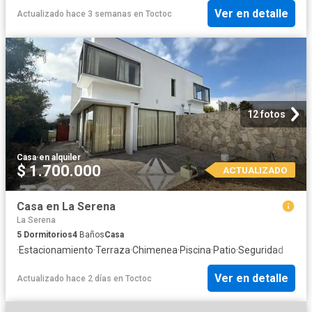
Ver en detalle
Actualizado hace 3 semanas
en
Toctoc
12 fotos
Casa
·
en alquiler
$ 1.700.000
ACTUALIZADO
Casa en La Serena
La Serena
5
Dormitorios
4
Baños
Casa
·
Estacionamiento
·
Terraza
·
Chimenea
·
Piscina
·
Patio
·
Seguridad
Ver en detalle
Actualizado hace 2 días
en
Toctoc