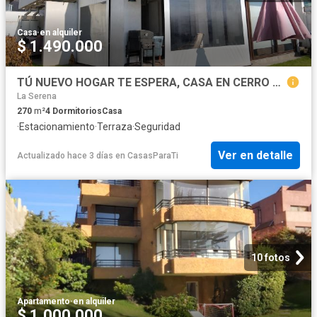
Casa
·
en alquiler
$ 1.490.000
TÚ NUEVO HOGAR TE ESPERA, CASA EN CERRO GRANDE, 4 DORMITORIOS Y 5 BAÑOS
La Serena
270
m²
4
Dormitorios
Casa
·
Estacionamiento
·
Terraza
·
Seguridad
Ver en detalle
Actualizado hace 3 días
en
CasasParaTi
10 fotos
Apartamento
·
en alquiler
$ 1.000.000