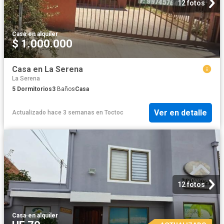
12 fotos
Casa
·
en alquiler
$ 1.000.000
Casa en La Serena
La Serena
5
Dormitorios
3
Baños
Casa
Ver en detalle
Actualizado hace 3 semanas
en
Toctoc
12 fotos
Casa
·
en alquiler