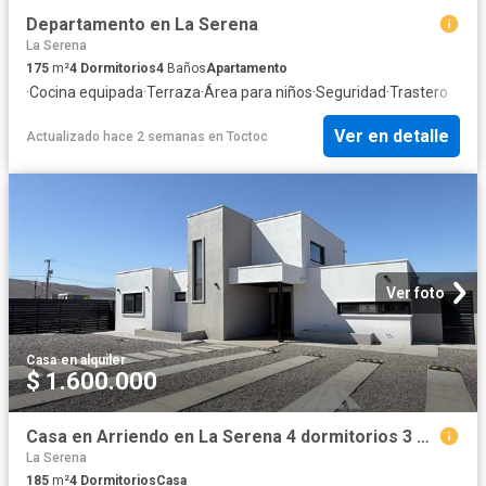
Departamento en La Serena
La Serena
175
m²
4
Dormitorios
4
Baños
Apartamento
·
Cocina equipada
·
Terraza
·
Área para niños
·
Seguridad
·
Trastero
Ver en detalle
Actualizado hace 2 semanas
en
Toctoc
Ver foto
Casa
·
en alquiler
$ 1.600.000
Casa en Arriendo en La Serena 4 dormitorios 3 baños
La Serena
185
m²
4
Dormitorios
Casa