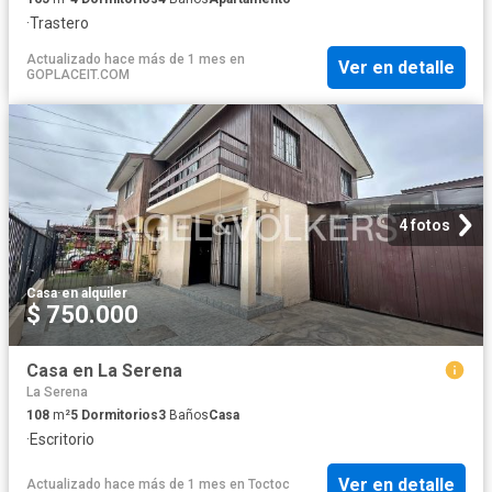
·
Trastero
Actualizado hace más de 1 mes
en
Ver en detalle
GOPLACEIT.COM
4 fotos
Casa
·
en alquiler
$ 750.000
Casa en La Serena
La Serena
108
m²
5
Dormitorios
3
Baños
Casa
·
Escritorio
Ver en detalle
Actualizado hace más de 1 mes
en
Toctoc