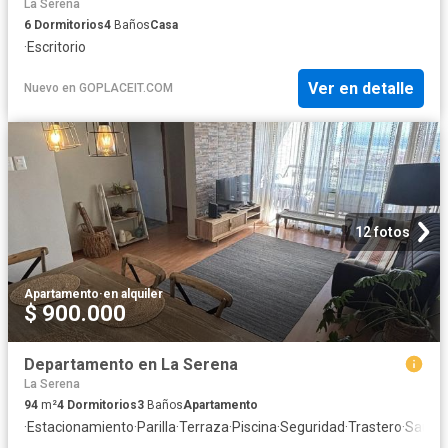
La Serena
6
Dormitorios
4
Baños
Casa
·
Escritorio
Ver en detalle
Nuevo
en
GOPLACEIT.COM
12 fotos
Apartamento
·
en alquiler
$ 900.000
Departamento en La Serena
La Serena
94
m²
4
Dormitorios
3
Baños
Apartamento
·
Estacionamiento
·
Parilla
·
Terraza
·
Piscina
·
Seguridad
·
Trastero
·
Sauna