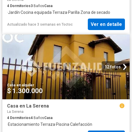
4
Dormitorios
3
Baños
Casa
·
Jardín
·
Cocina equipada
·
Terraza
·
Parilla
·
Zona de secado
Ver en detalle
Actualizado hace 3 semanas
en
Toctoc
12 fotos
Casa
·
en alquiler
$ 1.300.000
Casa en La Serena
La Serena
4
Dormitorios
4
Baños
Casa
·
Estacionamiento
·
Terraza
·
Piscina
·
Calefacción