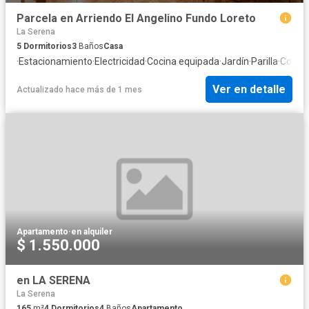
Parcela en Arriendo El Angelino Fundo Loreto
La Serena
5
Dormitorios
3
Baños
Casa
·
Estacionamiento
·
Electricidad
·
Cocina equipada
·
Jardín
·
Parilla
·
Cocina
Ver en detalle
Actualizado hace más de 1 mes
Apartamento
·
en alquiler
$ 1.550.000
en LA SERENA
La Serena
165
m²
4
Dormitorios
4
Baños
Apartamento