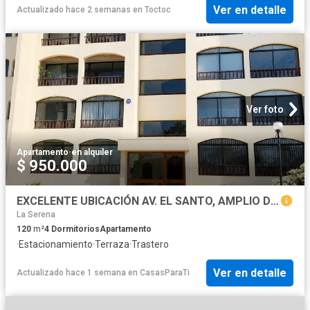
Ver en detalle
Actualizado hace 2 semanas
en
Toctoc
Ver foto
Apartamento
·
en alquiler
$ 950.000
EXCELENTE UBICACIÓN AV. EL SANTO, AMPLIO DEPARTAMENTO| 4 Dormitorios y 3 Baños. Año Corrido
La Serena
120
m²
4
Dormitorios
Apartamento
·
Estacionamiento
·
Terraza
·
Trastero
Ver en detalle
Actualizado hace 1 semana
en
CasasParaTi