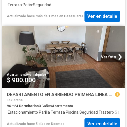
·
Terraza
·
Patio
·
Seguridad
Ver en detalle
Actualizado hace más de 1 mes
en
CasasParaTi
Ver foto
Apartamento
·
en alquiler
$ 900.000
DEPARTAMENTO EN ARRIENDO PRIMERA LINEA LA SERENA
La Serena
94
m²
4
Dormitorios
3
Baños
Apartamento
·
Estacionamiento
·
Parilla
·
Terraza
·
Piscina
·
Seguridad
·
Trastero
·
Sauna
Ver en detalle
Actualizado hace 5 días
en
Doomos