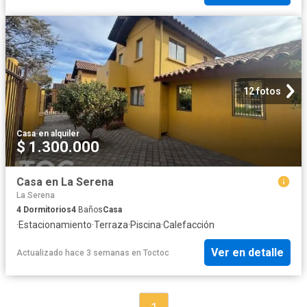
12 fotos
Casa
·
en alquiler
$ 1.300.000
Casa en La Serena
La Serena
4
Dormitorios
4
Baños
Casa
·
Estacionamiento
·
Terraza
·
Piscina
·
Calefacción
Ver en detalle
Actualizado hace 3 semanas
en
Toctoc