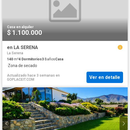
Casa
·
en alquiler
$ 1.100.000
en LA SERENA
La Serena
140
m²
4
Dormitorios
3
Baños
Casa
·
Zona de secado
Actualizado hace 3 semanas
en
Ver en detalle
GOPLACEIT.COM
1
/
38