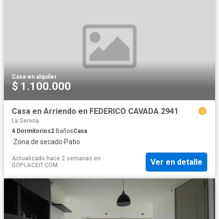
Casa
·
en alquiler
$ 1.100.000
Casa en Arriendo en FEDERICO CAVADA 2941
La Serena
4
Dormitorios
2
Baños
Casa
·
Zona de secado
·
Patio
Actualizado hace 2 semanas
en
Ver en detalle
GOPLACEIT.COM