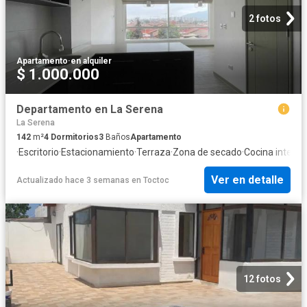
2 fotos
Apartamento
·
en alquiler
$ 1.000.000
Departamento en La Serena
La Serena
142
m²
4
Dormitorios
3
Baños
Apartamento
·
Escritorio
·
Estacionamiento
·
Terraza
·
Zona de secado
·
Cocina integra
Ver en detalle
Actualizado hace 3 semanas
en
Toctoc
12 fotos