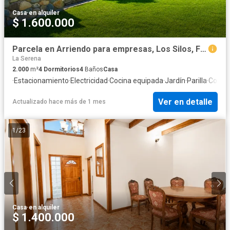
Casa
·
en alquiler
$ 1.600.000
Parcela en Arriendo para empresas, Los Silos, Fundo Loreto
La Serena
2.000
m²
4
Dormitorios
4
Baños
Casa
·
Estacionamiento
·
Electricidad
·
Cocina equipada
·
Jardín
·
Parilla
·
Cocina
Ver en detalle
Actualizado hace más de 1 mes
1
/
23
Casa
·
en alquiler
$ 1.400.000