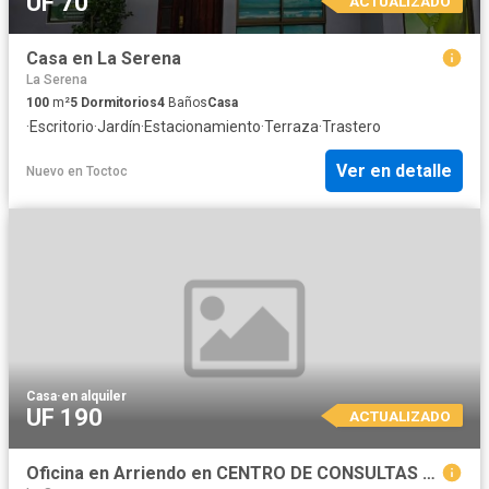
UF 70
ACTUALIZADO
Casa en La Serena
La Serena
100
m²
5
Dormitorios
4
Baños
Casa
·
Escritorio
·
Jardín
·
Estacionamiento
·
Terraza
·
Trastero
Ver en detalle
Nuevo
en
Toctoc
Casa
·
en alquiler
UF 190
ACTUALIZADO
Oficina en Arriendo en CENTRO DE CONSULTAS MEDICAS HABILITADO