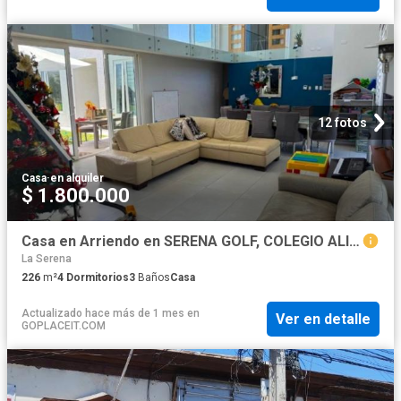
12 fotos
Casa
·
en alquiler
$ 1.800.000
Casa en Arriendo en SERENA GOLF, COLEGIO ALIANZA FRANCESA, STRIP CENTER DE SERENA GOLF¡
La Serena
226
m²
4
Dormitorios
3
Baños
Casa
Actualizado hace más de 1 mes
en
Ver en detalle
GOPLACEIT.COM