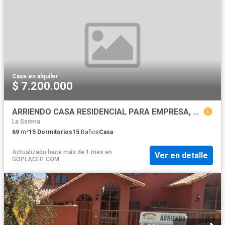
Casa
·
en alquiler
$ 7.200.000
ARRIENDO CASA RESIDENCIAL PARA EMPRESA, EN EL SECTOR SUR DE LA CIUDAD DE ANTOFAGASTA
La Serena
69
m²
15
Dormitorios
15
Baños
Casa
Actualizado hace más de 1 mes
en
Ver en detalle
GOPLACEIT.COM