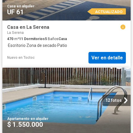
Casa
·
en alquiler
UF 61
ACTUALIZADO
Casa en La Serena
La Serena
470
m²
11
Dormitorios
5
Baños
Casa
·
Escritorio
·
Zona de secado
·
Patio
Ver en detalle
Nuevo
en
Toctoc
12 fotos
Apartamento
·
en alquiler
$ 1.550.000