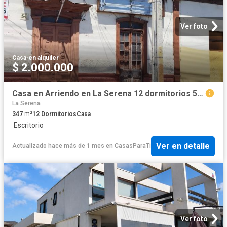
Ver foto
Casa
·
en alquiler
$ 2.000.000
Casa en Arriendo en La Serena 12 dormitorios 5 baños
La Serena
347
m²
12
Dormitorios
Casa
·
Escritorio
Ver en detalle
Actualizado hace más de 1 mes
en
CasasParaTi
Ver foto