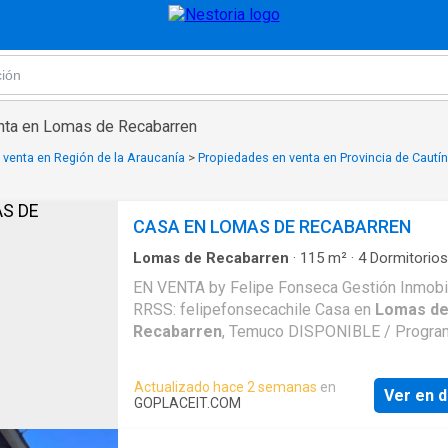
nta en Lomas de Recabarren
 venta en Región de la Araucanía
>
Propiedades en venta en Provincia de Cautín
CASA EN LOMAS DE RECABARREN
Lomas de Recabarren
·
115
m²
·
4
Dormitorios
Baños
·
Casa
·
Terraza
EN VENTA by Felipe Fonseca Gestión Inmobil
RRSS: felipefonsecachile Casa en
Lomas d
Recabarren
, Temuco DISPONIBLE / Progra
visita 4 Dormitorios / 3 Baños / 2 estaciona
115 m2 Construcción / 186 m2 Terreno Exqui
Actualizado hace 2 semanas
en
Ver en d
casa en venta en
Lomas de Recabarren
,
GOPLACEIT.COM
completamente renovada y ampliada. Cuenta
proyecto de cocina listo, cubiertas de cuarzo