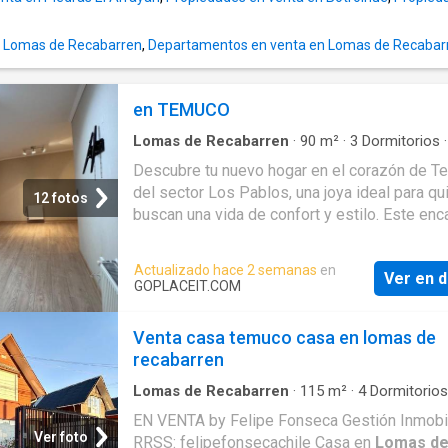
la casa lo conforma un amplio living y comed
espacios integrados que destacan por su
extraordinaria luminosidad gracias a sus gra
n Lomas de Recabarren
,
Departamentos en venta en Lomas de Recabar
ventanales permitiendo una conexión natural
en TEMUCO
Lomas de Recabarren
·
90
m²
·
3
Dormitorios
Baños
·
Apartamento
Descubre tu nuevo hogar en el corazón de 
del sector Los Pablos, una joya ideal para q
12 fotos
buscan una vida de confort y estilo. Este enc
departamento te invita a disfrutar de amplios
espacios con 90 m² diseñados meticulosam
Actualizado hace 2 semanas
en
Ver en d
para ofrecer el máximo bienestar. Sus tres
GOPLACEIT.COM
dormitorios garantizan privacidad, mientras q
dos elegantes baños ofrecen un toque de lujo
Venta casa temuco casa en lomas de
La ubicación en una zona estratégica de la 
recabarren
lo convierte en una inversión excepcional, co
Lomas de Recabarren
·
115
m²
·
4
Dormitorios
Baños
·
Casa
·
Parilla
·
Terraza
·
Trastero
EN VENTA by Felipe Fonseca Gestión Inmobil
Ver foto
RRSS: felipefonsecachile Casa en
Lomas d