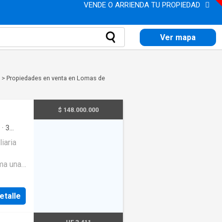
VENDE O ARRIENDA TU PROPIEDAD
Ver mapa
>
Propiedades en venta en Lomas de
$ 148.000.000
·
3
iaria
e
ma una
mientos
sita
etalle
 con
 y