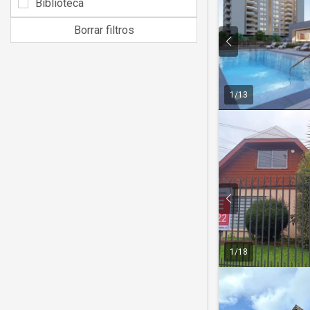
Biblioteca
Borrar filtros
1
/
13
1
/
18