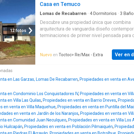
proyecto de cocina listo cubiertas de cuarzo 
Casa en Temuco
+569 74450085
electrodomésticos de excelente calidad. Po
pisos nuevos iluminación LED en todos sus
Lomas de Recabarren
·
4
Dormitorios
·
3
Baño
espacios y una amplia terraza techada con s
Descubre una propiedad única que combina
quincho además de bodega reja automática y
arquitectura de vanguardia diseño contempo
12 fotos
muchas otras características que hacen de e
terminaciones de primer nivel pensada para 
casa una excelente opción. La propiedad se
buscan confort amplitud y una excelente cali
encuentra en perfecto estado de conservaci
vida. Su imponente fachada de líneas rectas
ofrece espacios amplios y cómodos ideales
Ver en d
Nuevo
en
Toctoc
> Re/Max - Extra
elegantes volúmenes y una armónica combin
una familia numerosa. Tiene orientación norp
de hormigón revestimientos tipo madera y a
lo que permite una excelente iluminación natu
ventanales le otorgan una identidad moderna
onadas
durante todo el día. Su ubicación privilegiada
sofisticada destacándose dentro de uno de 
un rápido acceso tanto al centro de Temuco 
enta en Las Garzas, Lomas De Recabarren
,
Propiedades en venta en Av
sectores residenciales más exclusivos. Con
sector poniente. CARACTERÍSTICAS - Cocina
excelente distribución interior esta residenci
amoblada y equipada con
nta en Condominio Los Conquistadores IV
,
Propiedades en venta en Vil
ofrece 4 amplios dormitorios donde el dormi
ta en Villa Las Quilas
,
Propiedades en venta en Barrio Dreves
,
Propieda
principal se convierte en un verdadero refugi
s en venta en Villa Maquehue
,
Propiedades en venta en Puntilla del Ma
privado gracias a su baño en suite y un cóm
edades en venta en Jardín de los Naranjos
,
Propiedades en venta en Vil
walking closet diseñados para brindar privac
enta en Comunidad Juan Neculqueo
,
Propiedades en venta en Villa Los 
funcionalidad. La propiedad dispone de 3 ba
o Huilcapán
,
Propiedades en venta en Población Pilmaiquén
,
Propiedad
incluyendo un práctico baño de visitas. El co
nta en Piedras El Arrayán
,
Propiedades en venta en Botrolhue
,
Propieda