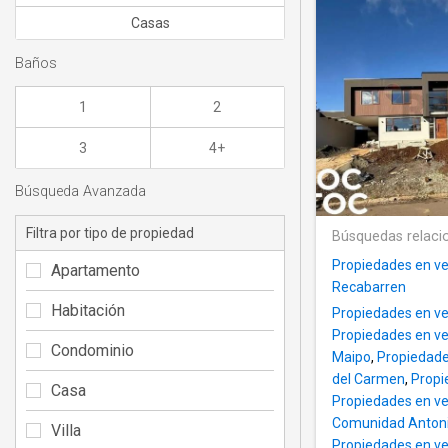
Casas
Baños
1
2
3
4+
Búsqueda Avanzada
Filtra por tipo de propiedad
Búsquedas relaci
Propiedades en v
Apartamento
Recabarren
Habitación
Propiedades en ve
Propiedades en ven
Condominio
Maipo
,
Propiedade
del Carmen
,
Propi
Casa
Propiedades en v
Comunidad Antoni
Villa
Propiedades en ve