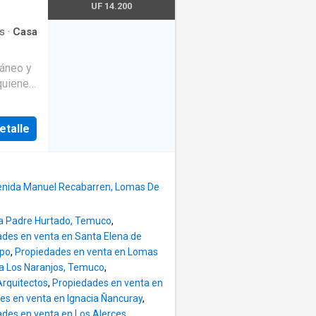
y
UF 14.200
see
s
·
Casa
ector
ráneo y
sta
quienes
dad de
ón y
 para
etalle
ación
oniente
mplios
ral
 y
 permite
los
como al
enida Manuel Recabarren, Lomas De
 una
a
la Padre Hurtado, Temuco
,
torio
des en venta en Santa Elena de
o
ipo
,
Propiedades en venta en Lomas
odo
la Los Naranjos, Temuco
,
idad y
Arquitectos
,
Propiedades en venta en
ños
es en venta en Ignacia Ñancuray
,
razón de
des en venta en Los Alerces,