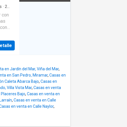
e
tipo de
s
·
2
na
 te
r con
no
nas
ya que
 con
ante la
orios y
ue
cación
 pasar
etalle
n
ctacular
 y
a en Jardín del Mar, Viña del Mar
,
nta en San Pedro, Miramar
,
Casas en
ón Caleta Abarca Bajo
,
Casas en
o, Villa Vista Mar
,
Casas en venta
 Placeres Bajo
,
Casas en venta en
Larraín
,
Casas en venta en Calle
Casas en venta en Calle Naylor
,