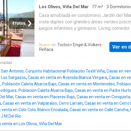
Nor-Oriente podrás disfrutar de una excelent
iluminación y vistas despejadas. Además su 
Los Olivos, Viña Del Mar
·
77
m²
·
3
Dormitorio
Baños
·
Casa
·
Estacionamiento
·
Terraza
·
Coci
departamento apto para oficina y hospedajes
Casa amoblada en condominio Jardín del Ma
integral
·
Área para niños
·
Gimnasio
brinda la versatilidad que necesitas. Aunque 
vista dúplex con grandes áreas verdes pisci
4 fotos
cuenta con calefacción no será un problema 
juegos infantiles y gimnasio. Living comedor
Valparaíso disfruta de un clima agradable dur
salida a terraza cocina americana tres dormit
mayor parte del año. ¡Y lo mejor de todo es q
dos baños un estacionamiento Excelente ubi
Nuevo
en
Toctoc
> Engel & Volkers-
viene amoblada lista para habitarla! No dejes
Ver en d
zona residencial y tranquila buena locomoció
Reñaca
esta oportunidad única de adquirir esta espe
cercana supermercados colegios centros
propiedad. Contáctame para más información
comerciales y centros de salud
onadas
agenda una visita. ¡Te espero! MAC/61596
San Antonio, Conjunto Habitacional Población Textil Viña
,
Casas en vent
n Los Sargazos
,
Casas en venta en Avenida Blanca Vergara
,
Casas en ve
s, Población Caleta Abarca Bajo
,
Casas en venta en Montevideo, Poblaci
odríguez, Población Caleta Abarca Bajo
,
Casas en venta en Padre Hurtad
 Del Mar
,
Casas en venta en Placeres Bajo
,
Casas en venta en Conquista,
a
,
Casas en venta en Valparaíso, Cerro Larraín
,
Casas en venta en Cerro 
 venta en Colo Colo, Blanco Encalada
,
Casas en venta en Calle Cancha
,
 J M Del Río
venta en Los Olivos, Viña Del Mar