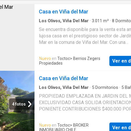
Casa en Viña del Mar
Los Olivos, Viña Del Mar
·
3.011
m²
·
8
Dormito
Baños
·
Casa
Se encuentra disponible para la venta esta a
lujosa casa en el prestigioso sector de Jardí
Mar en la comuna de Viña del Mar. Con una
excelente ubicación esta propiedad se encue
un tranquilo y seguro vecindario ideal para a
Nuevo
en
Toctoc
> Berrios Zegers
Ver en d
que buscan una vida relajada y rodeada de
Propiedades
hermosos paisajes. Esta casa cuenta con oc
amplios dormitorios perfectos para acomoda
Casa en Viña del Mar
gran familia o para utilizar como habitacione
invitados. Además cuenta con siete baños
Los Olivos, Viña Del Mar
·
5
Dormitorios
·
5
Ba
Casa
·
Parilla
·
Terraza
·
Zona de secado
·
Chim
completos asegurando que todos los miemb
PROPIEDAD EMPLAZADA EN JARDIN DEL 
Piscina
·
Patio
la familia tengan su propio espacio privado. 
EXCLUSIVIDAD CASA SOLIDA ORIENTACIO
4 fotos
gran terreno esta propiedad ofrece un amplio
PONIENTE CONTRIBUCIONES $400.000 PO
espacio tanto en el interior como en el exteri
CUOTA 3 ESTACIONAMIENTOS 1ER PISO: • 
un total de 525 metros cuadrados esta casa 
ESTACIONAMIENTOS • 1 DORMITORIO • 1 
Nuevo
en
Toctoc
> BROKER
un sinfín de posibilidades para disfrutar de
Ver en d
COMPLETO 2DO PISO: • HALL DE ACCESO 
INMOBILIARIO CHILE