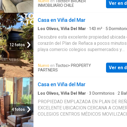
Nuevo
en
Toctoc
> BROKER
Ver en d
COCINA MUY AMPLIA CON COMEDOR DE D
INMOBILIARIO CHILE
LAVANDERIA 7 DORMITORIOS 4 BAÑOS CA
SOLEADA AMPLIA Y DE ESPACIOS COMOD
Casa en Viña del Mar
DIRECCION REFERENCIAL VMS
Los Olivos, Viña Del Mar
·
143
m²
·
5
Dormitori
Baños
·
Casa
Descubre esta excelente propiedad ubicada 
corazón del Plan de Reñaca a pocos minutos
12 fotos
playa comercio colegios supermercados y
locomoción. Una oportunidad ideal tanto para 
como para invertir o remodelar gracias a su
Nuevo
en
Toctoc
> PROPERTY
Ver en d
ubicación estratégica y alta demanda del sect
PARTNERS
casa cuenta con 143 m² construidos sobre u
terreno plano de 411 m² ofreciendo amplios
Casa en Viña del Mar
espacios interiores y exteriores. Dispone de
dormitorios 4 baños y 3 estacionamientos
Los Olivos, Viña Del Mar
·
3
Dormitorios
·
2
Ba
Casa
·
Estacionamiento
·
Terraza
·
Patio
·
Trast
convirtiéndose en una alternativa perfecta pa
PROPIEDAD EMPLAZADA EN PLAN DE RE
familias numerosas segunda vivienda o uso
EXCELENTE UBICACION CERCANA A COME
4 fotos
comercial. Características destacadas: ? 5
COLEGIOS CENTROS MÉDICOS MOVILIZACI
dormitorios ? 4 baños ? 143 m² construidos 
PISO FLOTANTE EN DORMITORIOS PISO B
m² de terreno ? 3 estacionamientos ? Terren
EN LIVING COMEDOR. VENTANALES EN MA