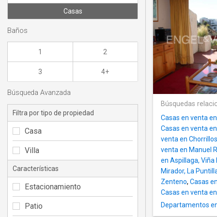
Casas
Baños
1
2
3
4+
Búsqueda Avanzada
Búsquedas relaci
Filtra por tipo de propiedad
Casas en venta en 
Casas en venta e
Casa
venta en Chorrillo
Villa
venta en Manuel R
en Aspillaga, Viña
Características
Mirador, La Puntill
Zenteno
,
Casas en
Estacionamiento
Casas en venta en
Departamentos en 
Patio