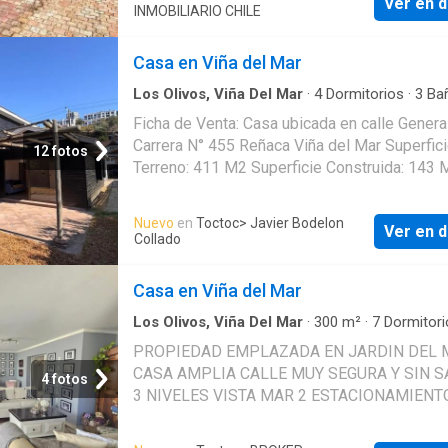
Ver en d
LAVANDERIA • LIVING • COMEDOR POR SE
INMOBILIARIO CHILE
EXTERIOR: • TERRAZA • PATIO • QUINCHO 
• 1 DORMITORIO DE SERVICIO CON BAÑO
• BODEGA DIRECCION REFERENCIAL XC
COMPLETO (ENTRADA SEPARADA) • 1
Casa en Viña del Mar
DORMITORIO PRINCIPAL EN SUITE CON W-
CLOSET • PATIO INTERIOR CON SALIDA DE
Los Olivos, Viña Del Mar
·
4
Dormitorios
·
3
Ba
Casa
·
Jardín
DORMIT. PPAL • 1 DORMITORIO MUY AMPL
Ficha de Venta: Casa ubicada en calle Genera
BAÑO COMPLETO Y CONECTADO CON PATI
Carrera N° 455 Reñaca Viña del Mar Superfic
12 fotos
PISO • HALL DE DESCANSO CON BALCON • 
Terreno: 411 M2 Superficie Construida: 143 
DORMITORIO AMPLIO CON BAÑO COMPLET
Precio: UF 9.500 Ubicada sector residencial 
DORMITORIO O SALA DE ESTAR • 1 MEDIO
Reñaca acogedora y luminosa casa de made
Nuevo
en
Toctoc
> Javier Bodelon
DIRECCION REFERENCIAL
Ver en d
cuenta con dos pisos excelente orientación 
Collado
Hall de distribucion living comedor juntos co
a amplio jardin tres dormitorios dos baños C
Casa en Viña del Mar
amoblada con comedor de diario pieza y bañ
servicio 2°PISO: un dormitorio con baño en su
Los Olivos, Viña Del Mar
·
300
m²
·
7
Dormitori
Baños
·
Casa
·
Parilla
·
Terraza
·
Zona de secad
un pequeño walk in closet
PROPIEDAD EMPLAZADA EN JARDIN DEL 
Piscina
CASA AMPLIA CALLE MUY SEGURA Y SIN S
4 fotos
3 NIVELES VISTA MAR 2 ESTACIONAMIENT
JARDIN CON TERRAZA Y PISCINA QUINCH
DE ACCESO LIVING COMEDOR SALA DE ES