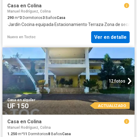
Casa en Colina
Manuel Rodríguez, Colina
290
m²
3
Dormitorios
3
Baños
Casa
·
Jardín
·
Cocina equipada
·
Estacionamiento
·
Terraza
·
Zona de secado
·
Ver en detalle
Nuevo
en
Toctoc
12 fotos
Casa
·
en alquiler
UF 150
ACTUALIZADO
Casa en Colina
Manuel Rodríguez, Colina
1.250
m²
11
Dormitorios
8
Baños
Casa