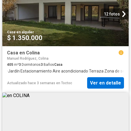
12 fotos
Casa
·
en alquiler
$ 1.350.000
Casa en Colina
Manuel Rodríguez, Colina
405
m²
3
Dormitorios
3
Baños
Casa
·
Jardín
·
Estacionamiento
·
Aire acondicionado
·
Terraza
·
Zona de seca
Ver en detalle
Actualizado hace 3 semanas
en
Toctoc