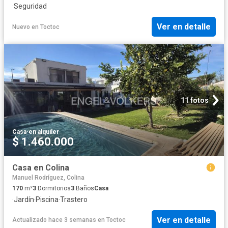
·
Seguridad
Ver en detalle
Nuevo
en
Toctoc
11 fotos
Casa
·
en alquiler
$ 1.460.000
Casa en Colina
Manuel Rodríguez, Colina
170
m²
3
Dormitorios
3
Baños
Casa
·
Jardín
·
Piscina
·
Trastero
Ver en detalle
Actualizado hace 3 semanas
en
Toctoc