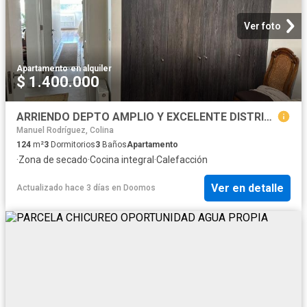
Ver foto
Apartamento
·
en alquiler
$ 1.400.000
ARRIENDO DEPTO AMPLIO Y EXCELENTE DISTRIBUCION
Manuel Rodríguez, Colina
124
m²
3
Dormitorios
3
Baños
Apartamento
·
Zona de secado
·
Cocina integral
·
Calefacción
Ver en detalle
Actualizado hace 3 días
en
Doomos