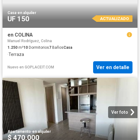
Casa
·
en alquiler
UF 150
ACTUALIZADO
en COLINA
Manuel Rodríguez, Colina
1.250
m²
10
Dormitorios
7
Baños
Casa
·
Terraza
Ver en detalle
Nuevo
en
GOPLACEIT.COM
Ver foto
Apartamento
·
en alquiler
$ 470.000