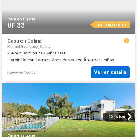
Casa
·
en alquiler
UF 33
ACTUALIZADO
Casa en Colina
Manuel Rodríguez, Colina
256
m²
4
Dormitorios
3
Baños
Casa
·
Jardín
·
Balcón
·
Terraza
·
Zona de secado
·
Área para niños
Ver en detalle
Nuevo
en
Toctoc
12 fotos
Casa
·
en alquiler