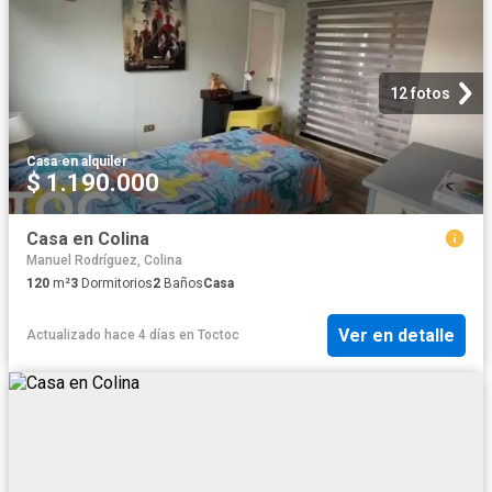
12 fotos
Casa
·
en alquiler
$ 1.190.000
Casa en Colina
Manuel Rodríguez, Colina
120
m²
3
Dormitorios
2
Baños
Casa
Ver en detalle
Actualizado hace 4 días
en
Toctoc