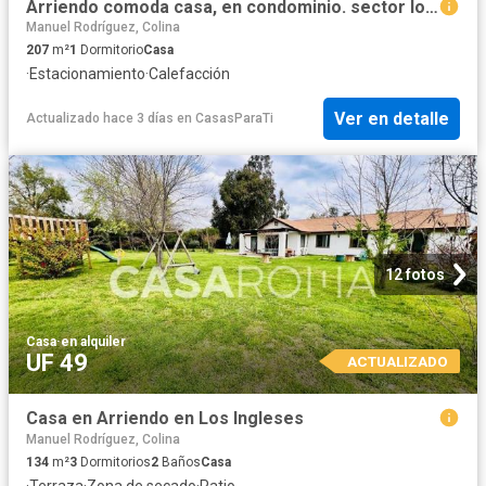
Arriendo comoda casa, en condominio. sector lo barnechea
Manuel Rodríguez, Colina
207
m²
1
Dormitorio
Casa
·
Estacionamiento
·
Calefacción
Ver en detalle
Actualizado hace 3 días
en
CasasParaTi
12 fotos
Casa
·
en alquiler
UF 49
ACTUALIZADO
Casa en Arriendo en Los Ingleses
Manuel Rodríguez, Colina
134
m²
3
Dormitorios
2
Baños
Casa
·
Terraza
·
Zona de secado
·
Patio