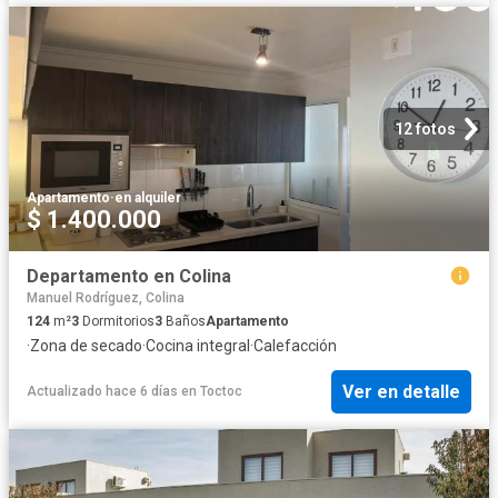
12 fotos
Apartamento
·
en alquiler
$ 1.400.000
Departamento en Colina
Manuel Rodríguez, Colina
124
m²
3
Dormitorios
3
Baños
Apartamento
·
Zona de secado
·
Cocina integral
·
Calefacción
Ver en detalle
Actualizado hace 6 días
en
Toctoc