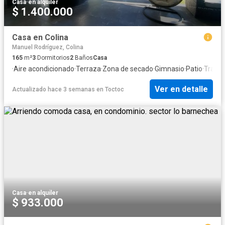
Casa
·
en alquiler
$ 1.400.000
Casa en Colina
Manuel Rodríguez, Colina
165
m²
3
Dormitorios
2
Baños
Casa
·
Aire acondicionado
·
Terraza
·
Zona de secado
·
Gimnasio
·
Patio
·
Traste
Ver en detalle
Actualizado hace 3 semanas
en
Toctoc
Casa
·
en alquiler
$ 933.000