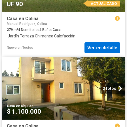
UF 90
ACTUALIZADO
Casa en Colina
Manuel Rodríguez, Colina
279
m²
4
Dormitorios
4
Baños
Casa
·
Jardín
·
Terraza
·
Chimenea
·
Calefacción
Ver en detalle
Nuevo
en
Toctoc
2 fotos
Casa
·
en alquiler
$ 1.100.000
Casa en Colina