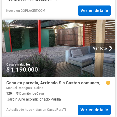
Ver en detalle
Nuevo
en
GOPLACEIT.COM
Ver foto
Casa
·
en alquiler
$ 1.190.000
Casa en parcela, Arriendo Sin Gastos comunes, Chicureo
Manuel Rodríguez, Colina
120
m²
3
Dormitorios
Casa
·
Jardín
·
Aire acondicionado
·
Parilla
Ver en detalle
Actualizado hace 4 días
en
CasasParaTi