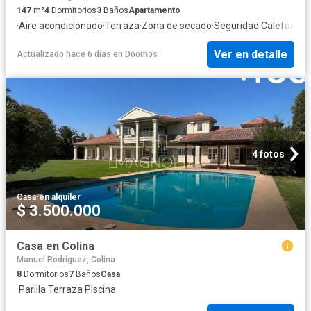
147
m²
4
Dormitorios
3
Baños
Apartamento
·
Aire acondicionado
·
Terraza
·
Zona de secado
·
Seguridad
·
Calefacció
Ver en detalle
Actualizado hace 6 días
en
Doomos
4 fotos
Casa
·
en alquiler
$ 3.500.000
Casa en Colina
Manuel Rodríguez, Colina
8
Dormitorios
7
Baños
Casa
·
Parilla
·
Terraza
·
Piscina