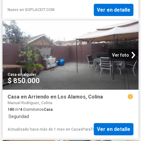
Ver en detalle
Nuevo
en
GOPLACEIT.COM
Ver foto
Casa
·
en alquiler
$ 850.000
Casa en Arriendo en Los Alamos, Colina
Manuel Rodríguez, Colina
180
m²
4
Dormitorios
Casa
·
Seguridad
Ver en detalle
Actualizado hace más de 1 mes
en
CasasParaTi