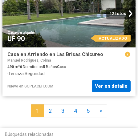
12 fotos
Casa
·
en alquiler
UF 90
ACTUALIZADO
Casa en Arriendo en Las Brisas Chicureo
Manuel Rodríguez, Colina
490
m²
6
Dormitorios
5
Baños
Casa
·
Terraza
·
Seguridad
Ver en detalle
Nuevo
en
GOPLACEIT.COM
1
2
3
4
5
>
Búsquedas relacionadas