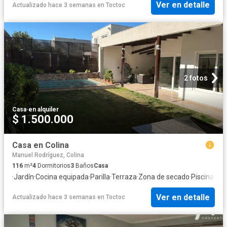
Ver en detalle
Actualizado hace 3 semanas
en
Toctoc
2 fotos
Casa
·
en alquiler
$ 1.500.000
Casa en Colina
Manuel Rodríguez, Colina
116
m²
4
Dormitorios
3
Baños
Casa
·
Jardín
·
Cocina equipada
·
Parilla
·
Terraza
·
Zona de secado
·
Piscina
·
Seg
Ver en detalle
Actualizado hace 3 semanas
en
Toctoc