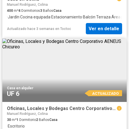
Manuel Rodríguez, Colina
400
m²
4
Dormitorios
3
Baños
Casa
·
Jardín
·
Cocina equipada
·
Estacionamiento
·
Balcón
·
Terraza
·
Área para
Ver en detalle
Actualizado hace 3 semanas
en
Toctoc
Casa
·
en alquiler
UF 6
ACTUALIZADO
Oficinas, Locales y Bodegas Centro Corporativo AENEUS Chicureo
Manuel Rodríguez, Colina
30
m²
1
Dormitorio
2
Baños
Casa
·
Escritorio