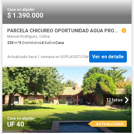
Casa
·
en alquiler
$ 1.390.000
PARCELA CHICUREO OPORTUNIDAD AGUA PROPIA
Manuel Rodríguez, Colina
220
m²
5
Dormitorios
4
Baños
Casa
Ver en detalle
Actualizado hace 1 semana
en
GOPLACEIT.COM
12 fotos
Casa
·
en alquiler
UF 40
ACTUALIZADO