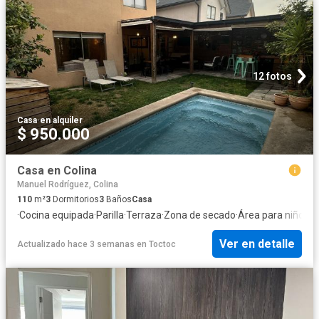
12 fotos
Casa
·
en alquiler
$ 950.000
Casa en Colina
Manuel Rodríguez, Colina
110
m²
3
Dormitorios
3
Baños
Casa
·
Cocina equipada
·
Parilla
·
Terraza
·
Zona de secado
·
Área para niños
·
P
Ver en detalle
Actualizado hace 3 semanas
en
Toctoc