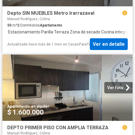
Depto SIN MUEBLES Metro Irarrazaval
Manuel Rodríguez, Colina
50
m²
2
Dormitorios
Apartamento
·
Estacionamiento
·
Parilla
·
Terraza
·
Zona de secado
·
Cocina integral
·
Gi
Ver en detalle
Actualizado hace más de 1 mes
en
CasasParaTi
Ver foto
Apartamento
·
en alquiler
$ 1.600.000
DEPTO PRIMER PISO CON AMPLIA TERRAZA
Manuel Rodríguez, Colina