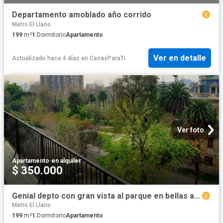
Departamento amoblado año corrido
Metro El Llano
199
m²
1
Dormitorio
Apartamento
Ver en detalle
Actualizado hace 4 días
en
CasasParaTi
Ver foto
Apartamento
·
en alquiler
$ 350.000
Genial depto con gran vista al parque en bellas artes
Metro El Llano
199
m²
1
Dormitorio
Apartamento