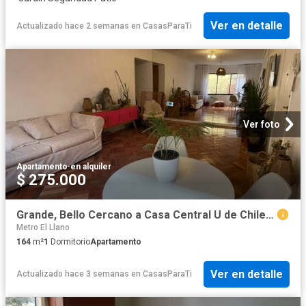
Ver en detalle
Actualizado hace 2 semanas
en
CasasParaTi
Ver foto
Apartamento
·
en alquiler
$ 275.000
Grande, Bello Cercano a Casa Central U de Chile y Zona Universitaria
Metro El Llano
164
m²
1
Dormitorio
Apartamento
Ver en detalle
Actualizado hace 3 semanas
en
CasasParaTi