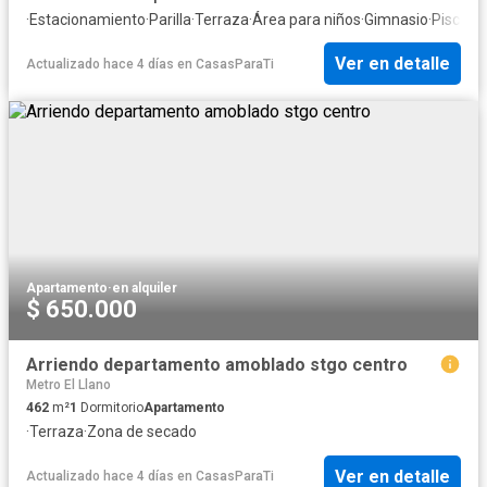
·
Estacionamiento
·
Parilla
·
Terraza
·
Área para niños
·
Gimnasio
·
Piscina
·
Ver en detalle
Actualizado hace 4 días
en
CasasParaTi
Apartamento
·
en alquiler
$ 650.000
Arriendo departamento amoblado stgo centro
Metro El Llano
462
m²
1
Dormitorio
Apartamento
·
Terraza
·
Zona de secado
Ver en detalle
Actualizado hace 4 días
en
CasasParaTi