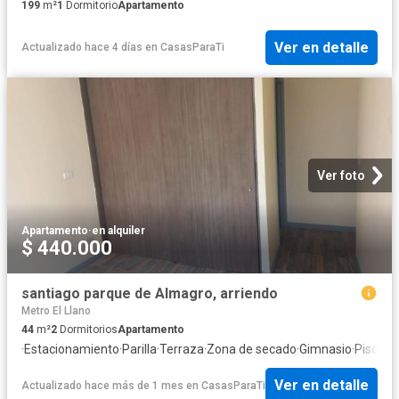
199
m²
1
Dormitorio
Apartamento
Ver en detalle
Actualizado hace 4 días
en
CasasParaTi
Ver foto
Apartamento
·
en alquiler
$ 440.000
santiago parque de Almagro, arriendo
Metro El Llano
44
m²
2
Dormitorios
Apartamento
·
Estacionamiento
·
Parilla
·
Terraza
·
Zona de secado
·
Gimnasio
·
Piscina
·
Ver en detalle
Actualizado hace más de 1 mes
en
CasasParaTi