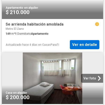
Apartamento
·
en alquiler
$ 210.000
Se arrienda habitación amoblada
Metro El Llano
149
m²
1
Dormitorio
Apartamento
Ver en detalle
Actualizado hace 4 días
en
CasasParaTi
Ver foto
Casa
·
en alquiler
$ 200.000