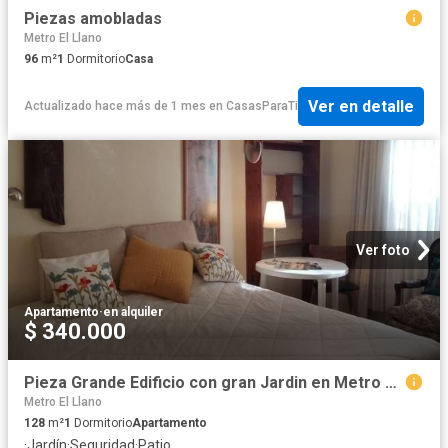
Piezas amobladas
Metro El Llano
96
m²
1
Dormitorio
Casa
Ver en detalle
Actualizado hace más de 1 mes
en
CasasParaTi
Ver foto
Apartamento
·
en alquiler
$ 340.000
Pieza Grande Edificio con gran Jardin en Metro Santa Isabel, Barrio Italia
Metro El Llano
128
m²
1
Dormitorio
Apartamento
·
Jardín
·
Seguridad
·
Patio