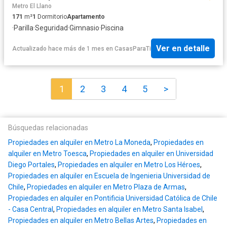
Metro El Llano
171
m²
1
Dormitorio
Apartamento
·
Parilla
·
Seguridad
·
Gimnasio
·
Piscina
Ver en detalle
Actualizado hace más de 1 mes
en
CasasParaTi
1
2
3
4
5
>
Búsquedas relacionadas
Propiedades en alquiler en Metro La Moneda
,
Propiedades en
alquiler en Metro Toesca
,
Propiedades en alquiler en Universidad
Diego Portales
,
Propiedades en alquiler en Metro Los Héroes
,
Propiedades en alquiler en Escuela de Ingenieria Universidad de
Chile
,
Propiedades en alquiler en Metro Plaza de Armas
,
Propiedades en alquiler en Pontificia Universidad Católica de Chile
- Casa Central
,
Propiedades en alquiler en Metro Santa Isabel
,
Propiedades en alquiler en Metro Bellas Artes
,
Propiedades en