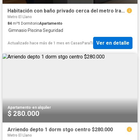
Habitación con baño privado cerca del metro Irarrazaval
Metro El Llano
84
m²
1
Dormitorio
Apartamento
·
Gimnasio
·
Piscina
·
Seguridad
Ver en detalle
Actualizado hace más de 1 mes
en
CasasParaTi
Apartamento
·
en alquiler
$ 280.000
Arriendo depto 1 dorm stgo centro $280.000
Metro El Llano