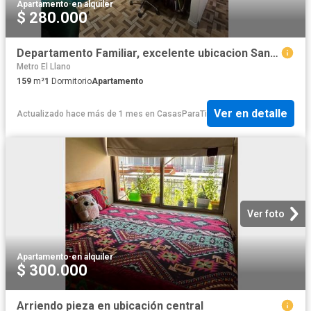
Apartamento
·
en alquiler
$ 280.000
Departamento Familiar, excelente ubicacion Santiago Centro
Metro El Llano
159
m²
1
Dormitorio
Apartamento
Ver en detalle
Actualizado hace más de 1 mes
en
CasasParaTi
Ver foto
Apartamento
·
en alquiler
$ 300.000
Arriendo pieza en ubicación central