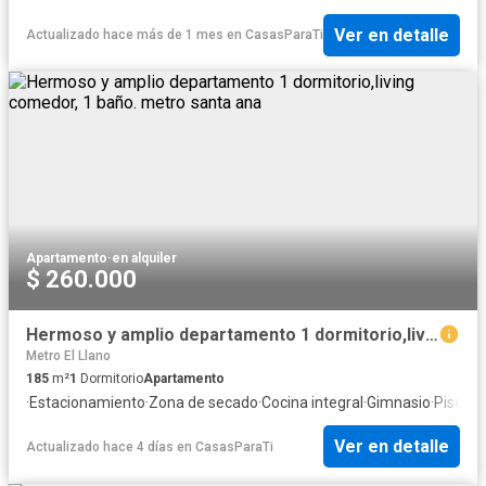
Ver en detalle
Actualizado hace más de 1 mes
en
CasasParaTi
Apartamento
·
en alquiler
$ 260.000
Hermoso y amplio departamento 1 dormitorio,living comedor, 1 baño. metro santa ana
Metro El Llano
185
m²
1
Dormitorio
Apartamento
·
Estacionamiento
·
Zona de secado
·
Cocina integral
·
Gimnasio
·
Piscina
Ver en detalle
Actualizado hace 4 días
en
CasasParaTi