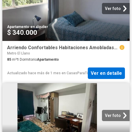
Ver foto
Apartamento
·
en alquiler
$ 340.000
Arriendo Confortables Habitaciones Amobladas/Providencia/ Pasos Metro
Metro El Llano
85
m²
1
Dormitorio
Apartamento
Ver en detalle
Actualizado hace más de 1 mes
en
CasasParaTi
Ver foto