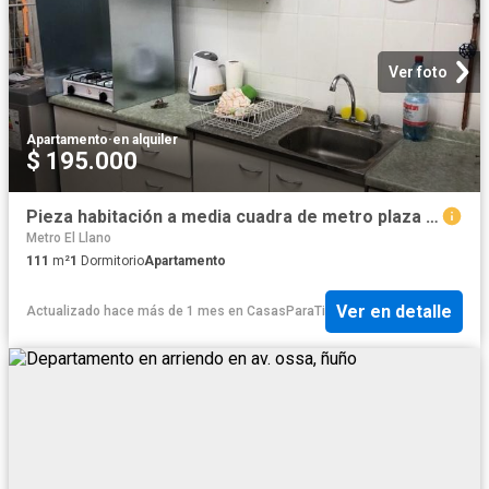
Ver foto
Apartamento
·
en alquiler
$ 195.000
Pieza habitación a media cuadra de metro plaza de armas
Metro El Llano
111
m²
1
Dormitorio
Apartamento
Ver en detalle
Actualizado hace más de 1 mes
en
CasasParaTi