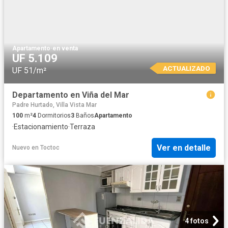
Apartamento
·
en venta
UF 5.109
ACTUALIZADO
UF 51/m²
Departamento en Viña del Mar
Padre Hurtado, Villa Vista Mar
100
m²
4
Dormitorios
3
Baños
Apartamento
·
Estacionamiento
·
Terraza
Ver en detalle
Nuevo
en
Toctoc
4 fotos