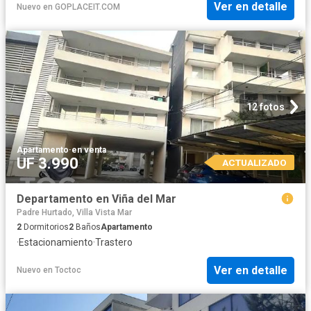
Ver en detalle
Nuevo
en
GOPLACEIT.COM
12 fotos
Apartamento
·
en venta
UF 3.990
ACTUALIZADO
Departamento en Viña del Mar
Padre Hurtado, Villa Vista Mar
2
Dormitorios
2
Baños
Apartamento
·
Estacionamiento
·
Trastero
Ver en detalle
Nuevo
en
Toctoc