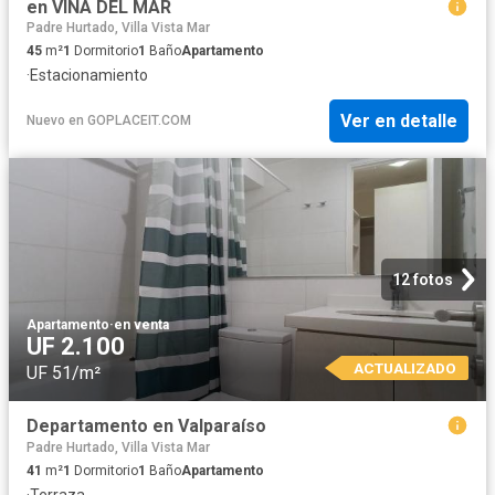
en VIÑA DEL MAR
Padre Hurtado, Villa Vista Mar
45
m²
1
Dormitorio
1
Baño
Apartamento
·
Estacionamiento
Ver en detalle
Nuevo
en
GOPLACEIT.COM
12 fotos
Apartamento
·
en venta
UF 2.100
ACTUALIZADO
UF 51/m²
Departamento en Valparaíso
Padre Hurtado, Villa Vista Mar
41
m²
1
Dormitorio
1
Baño
Apartamento
·
Terraza