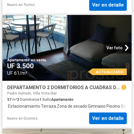
Ver en detalle
Nuevo
en
Toctoc
Ver foto
Apartamento
·
en venta
UF 3.500
ACTUALIZADO
UF 61/m²
DEPARTAMENTO 2 DORMITORIOS A CUADRAS DE LA PLAYA DE REÑACA
Padre Hurtado, Villa Vista Mar
57
m²
2
Dormitorios
1
Baño
Apartamento
·
Estacionamiento
·
Terraza
·
Zona de secado
·
Gimnasio
·
Piscina
·
Seguri
Ver en detalle
Nuevo
en
Doomos