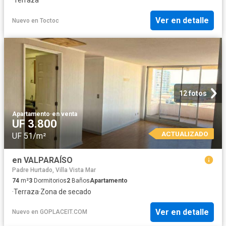
Ver en detalle
Nuevo
en
Toctoc
12 fotos
Apartamento
·
en venta
UF 3.800
ACTUALIZADO
UF 51/m²
en VALPARAÍSO
Padre Hurtado, Villa Vista Mar
74
m²
3
Dormitorios
2
Baños
Apartamento
·
Terraza
·
Zona de secado
Ver en detalle
Nuevo
en
GOPLACEIT.COM