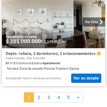
Ver foto
Apartamento
·
en venta
$ 285.000.000
$ 3.275.862/m²
Depto. reñaca, 2 dormitorios, 2 estacionamientos
Padre Hurtado, Villa Vista Mar
87
m²
2
Dormitorios
2
Baños
Apartamento
·
Terraza
·
Zona de secado
·
Piscina
·
Trastero
·
Sauna
Ver en detalle
Actualizado hace 3 semanas
en
Doomos
1
2
3
4
5
>