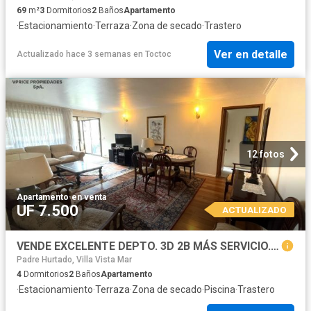
69
m²
3
Dormitorios
2
Baños
Apartamento
·
Estacionamiento
·
Terraza
·
Zona de secado
·
Trastero
Ver en detalle
Actualizado hace 3 semanas
en
Toctoc
12 fotos
Apartamento
·
en venta
UF 7.500
ACTUALIZADO
VENDE EXCELENTE DEPTO. 3D 2B MÁS SERVICIO. ESTACIONAMIENTO, BODEGA, TERRAZA, PISCINA
Padre Hurtado, Villa Vista Mar
4
Dormitorios
2
Baños
Apartamento
·
Estacionamiento
·
Terraza
·
Zona de secado
·
Piscina
·
Trastero