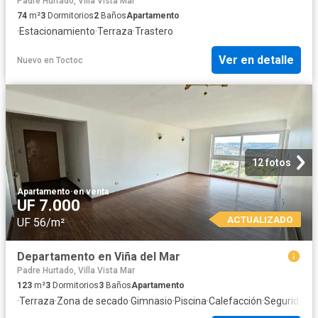
Padre Hurtado, Villa Vista Mar
74
m²
3
Dormitorios
2
Baños
Apartamento
·
Estacionamiento
·
Terraza
·
Trastero
Ver en detalle
Nuevo
en
Toctoc
12 fotos
Apartamento
·
en venta
UF 7.000
ACTUALIZADO
UF 56/m²
Departamento en Viña del Mar
Padre Hurtado, Villa Vista Mar
123
m²
3
Dormitorios
3
Baños
Apartamento
·
Terraza
·
Zona de secado
·
Gimnasio
·
Piscina
·
Calefacción
·
Seguridad