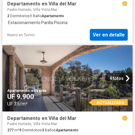
Departamento en Viña del Mar
Padre Hurtado, Villa Vista Mar
2
Dormitorios
1
Baño
Apartamento
·
Estacionamiento
·
Parilla
·
Piscina
Ver en detalle
Nuevo
en
Toctoc
4 fotos
Apartamento
·
en venta
UF 9.900
ACTUALIZADO
UF 35/m²
Departamento en Viña del Mar
Padre Hurtado, Villa Vista Mar
277
m²
5
Dormitorios
3
Baños
Apartamento