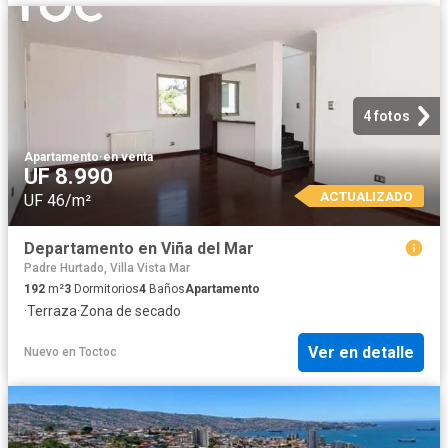
4 fotos
Apartamento
·
en venta
UF 8.990
ACTUALIZADO
UF 46/m²
Departamento en Viña del Mar
Padre Hurtado, Villa Vista Mar
192
m²
3
Dormitorios
4
Baños
Apartamento
·
Terraza
·
Zona de secado
Ver en detalle
Nuevo
en
Toctoc