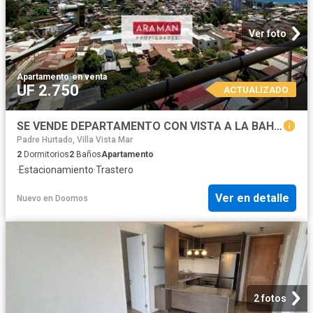
Ver foto
Apartamento
·
en venta
UF 2.750
ACTUALIZADO
SE VENDE DEPARTAMENTO CON VISTA A LA BAHIA EN CERRO PLACERES
Padre Hurtado, Villa Vista Mar
2
Dormitorios
2
Baños
Apartamento
·
Estacionamiento
·
Trastero
Ver en detalle
Nuevo
en
Doomos
2 fotos