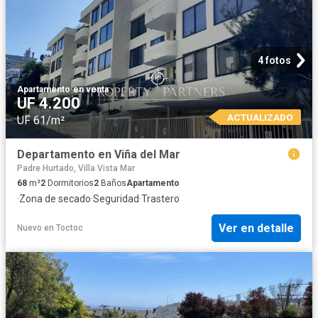
4 fotos
Apartamento
·
en venta
UF 4.200
ACTUALIZADO
UF 61/m²
Departamento en Viña del Mar
Padre Hurtado, Villa Vista Mar
68
m²
2
Dormitorios
2
Baños
Apartamento
·
Zona de secado
·
Seguridad
·
Trastero
Ver en detalle
Nuevo
en
Toctoc