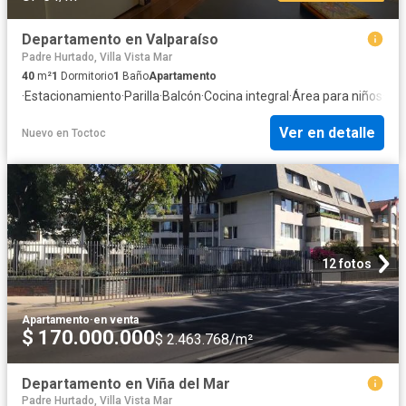
Departamento en Valparaíso
Padre Hurtado, Villa Vista Mar
40
m²
1
Dormitorio
1
Baño
Apartamento
·
Estacionamiento
·
Parilla
·
Balcón
·
Cocina integral
·
Área para niños
·
Seg
Ver en detalle
Nuevo
en
Toctoc
12 fotos
Apartamento
·
en venta
$ 170.000.000
$ 2.463.768/m²
Departamento en Viña del Mar
Padre Hurtado, Villa Vista Mar