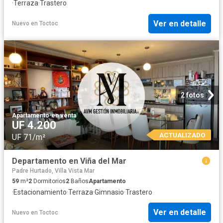
·
Terraza
·
Trastero
Ver en detalle
Nuevo
en
Toctoc
2 fotos
Apartamento
·
en venta
UF 4.200
ACTUALIZADO
UF 71/m²
Departamento en Viña del Mar
Padre Hurtado, Villa Vista Mar
59
m²
2
Dormitorios
2
Baños
Apartamento
·
Estacionamiento
·
Terraza
·
Gimnasio
·
Trastero
Ver en detalle
Nuevo
en
Toctoc