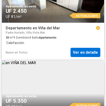
Apartamento
·
en venta
UF 2.450
ACTUALIZADO
UF 81/m²
Departamento en Viña del Mar
Padre Hurtado, Villa Vista Mar
30
m²
1
Dormitorio
1
Baño
Apartamento
·
Calefacción
Ver en detalle
Nuevo
en
Toctoc
Apartamento
·
en venta
UF 5.350
ACTUALIZADO