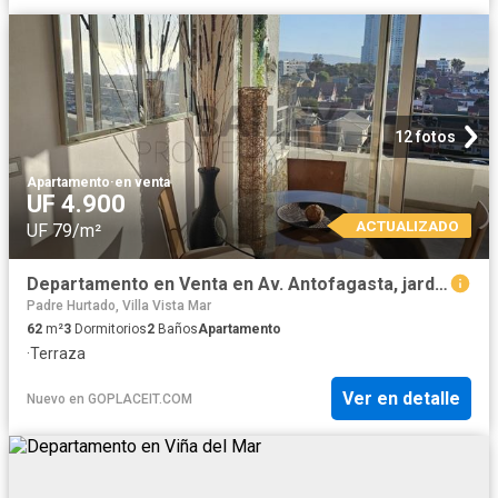
12 fotos
Apartamento
·
en venta
UF 4.900
ACTUALIZADO
UF 79/m²
Departamento en Venta en Av. Antofagasta, jardin del mar
Padre Hurtado, Villa Vista Mar
62
m²
3
Dormitorios
2
Baños
Apartamento
·
Terraza
Ver en detalle
Nuevo
en
GOPLACEIT.COM