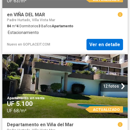
UF 63/m²
en VIÑA DEL MAR
Padre Hurtado, Villa Vista Mar
84
m²
4
Dormitorios
3
Baños
Apartamento
·
Estacionamiento
Ver en detalle
Nuevo
en
GOPLACEIT.COM
12 fotos
Apartamento
·
en venta
UF 5.100
ACTUALIZADO
UF 68/m²
Departamento en Viña del Mar