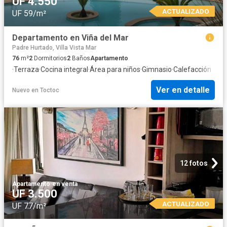
UF 4.550
ACTUALIZADO
UF 59/m²
Departamento en Viña del Mar
Padre Hurtado, Villa Vista Mar
76
m²
2
Dormitorios
2
Baños
Apartamento
·
Terraza
·
Cocina integral
·
Área para niños
·
Gimnasio
·
Calefacción
Ver en detalle
Nuevo
en
Toctoc
12 fotos
Apartamento
·
en venta
UF 3.500
ACTUALIZADO
UF 77/m²