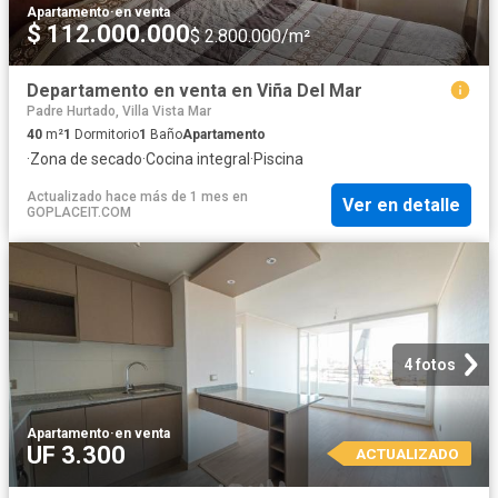
Apartamento
·
en venta
$ 112.000.000
$ 2.800.000/m²
Departamento en venta en Viña Del Mar
Padre Hurtado, Villa Vista Mar
40
m²
1
Dormitorio
1
Baño
Apartamento
·
Zona de secado
·
Cocina integral
·
Piscina
Actualizado hace más de 1 mes
en
Ver en detalle
GOPLACEIT.COM
4 fotos
Apartamento
·
en venta
UF 3.300
ACTUALIZADO