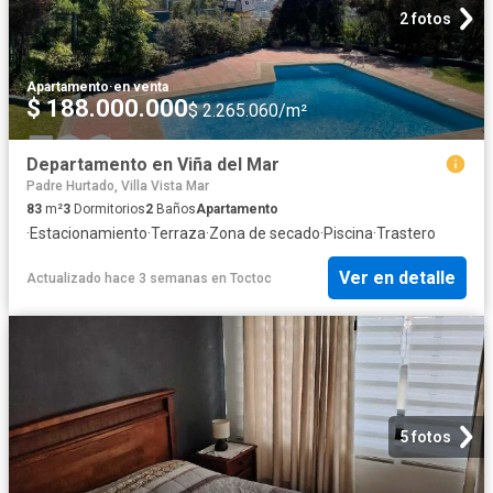
2 fotos
Apartamento
·
en venta
$ 188.000.000
$ 2.265.060/m²
Departamento en Viña del Mar
Padre Hurtado, Villa Vista Mar
83
m²
3
Dormitorios
2
Baños
Apartamento
·
Estacionamiento
·
Terraza
·
Zona de secado
·
Piscina
·
Trastero
Ver en detalle
Actualizado hace 3 semanas
en
Toctoc
5 fotos