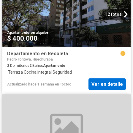
12 fotos
Apartamento
·
en alquiler
$ 400.000
Departamento en Recoleta
Pedro Fontova, Huechuraba
2
Dormitorios
2
Baños
Apartamento
·
Terraza
·
Cocina integral
·
Seguridad
Ver en detalle
Actualizado hace 1 semana
en
Toctoc