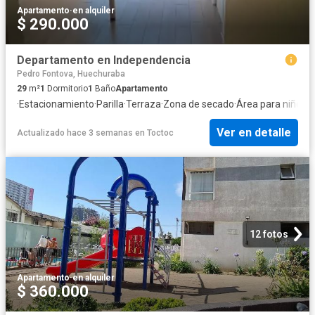
Apartamento
·
en alquiler
$ 290.000
Departamento en Independencia
Pedro Fontova, Huechuraba
29
m²
1
Dormitorio
1
Baño
Apartamento
·
Estacionamiento
·
Parilla
·
Terraza
·
Zona de secado
·
Área para niños
·
G
Ver en detalle
Actualizado hace 3 semanas
en
Toctoc
12 fotos
Apartamento
·
en alquiler
$ 360.000