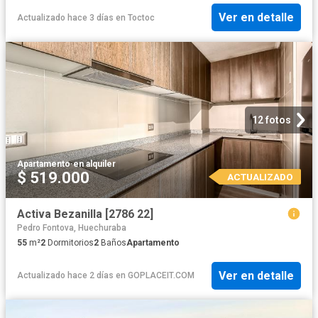
Ver en detalle
Actualizado hace 3 días
en
Toctoc
12 fotos
Apartamento
·
en alquiler
$ 519.000
ACTUALIZADO
Activa Bezanilla [2786 22]
Pedro Fontova, Huechuraba
55
m²
2
Dormitorios
2
Baños
Apartamento
Ver en detalle
Actualizado hace 2 días
en
GOPLACEIT.COM