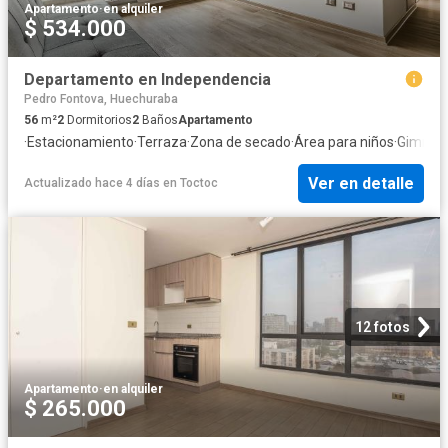
Apartamento
·
en alquiler
$ 534.000
Departamento en Independencia
Pedro Fontova, Huechuraba
56
m²
2
Dormitorios
2
Baños
Apartamento
·
Estacionamiento
·
Terraza
·
Zona de secado
·
Área para niños
·
Gimnas
Ver en detalle
Actualizado hace 4 días
en
Toctoc
12 fotos
Apartamento
·
en alquiler
$ 265.000