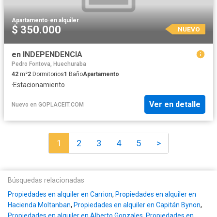
Apartamento
·
en alquiler
$ 350.000
NUEVO
en INDEPENDENCIA
Pedro Fontova, Huechuraba
42
m²
2
Dormitorios
1
Baño
Apartamento
·
Estacionamiento
Ver en detalle
Nuevo
en
GOPLACEIT.COM
1
2
3
4
5
>
Búsquedas relacionadas
Propiedades en alquiler en Carrion
,
Propiedades en alquiler en
Hacienda Moltanban
,
Propiedades en alquiler en Capitán Bynon
,
Propiedades en alquiler en Alberto Gonzales
,
Propiedades en