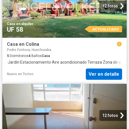
12 fotos
Casa
·
en alquiler
UF 58
ACTUALIZADO
Casa en Colina
Pedro Fontova, Huechuraba
5
Dormitorios
4
Baños
Casa
·
Jardín
·
Estacionamiento
·
Aire acondicionado
·
Terraza
·
Zona de seca
Ver en detalle
Nuevo
en
Toctoc
12 fotos