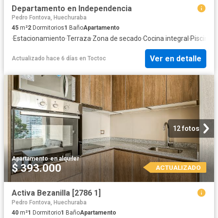
Departamento en Independencia
Pedro Fontova, Huechuraba
45
m²
2
Dormitorios
1
Baño
Apartamento
·
Estacionamiento
·
Terraza
·
Zona de secado
·
Cocina integral
·
Piscina
Ver en detalle
Actualizado hace 6 días
en
Toctoc
12 fotos
Apartamento
·
en alquiler
$ 393.000
ACTUALIZADO
Activa Bezanilla [2786 1]
Pedro Fontova, Huechuraba
40
m²
1
Dormitorio
1
Baño
Apartamento