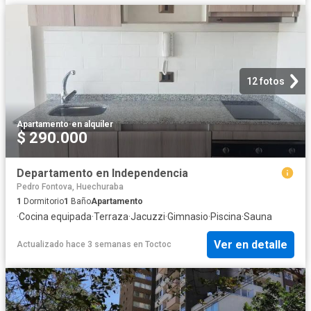
12 fotos
Apartamento
·
en alquiler
$ 290.000
Departamento en Independencia
Pedro Fontova, Huechuraba
1
Dormitorio
1
Baño
Apartamento
·
Cocina equipada
·
Terraza
·
Jacuzzi
·
Gimnasio
·
Piscina
·
Sauna
Ver en detalle
Actualizado hace 3 semanas
en
Toctoc