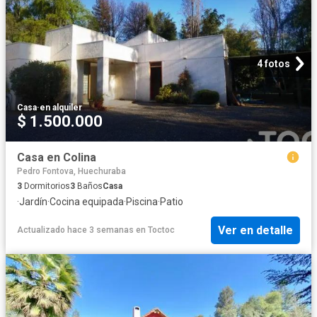
4 fotos
Casa
·
en alquiler
$ 1.500.000
Casa en Colina
Pedro Fontova, Huechuraba
3
Dormitorios
3
Baños
Casa
·
Jardín
·
Cocina equipada
·
Piscina
·
Patio
Ver en detalle
Actualizado hace 3 semanas
en
Toctoc