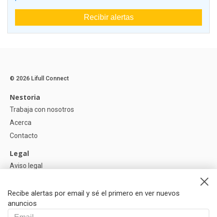
Recibir alertas
© 2026 Lifull Connect
Nestoria
Trabaja con nosotros
Acerca
Contacto
Legal
Aviso legal
Política de Privacidad
Política de Cookies
Recibe alertas por email y sé el primero en ver nuevos
anuncios
Ayuda