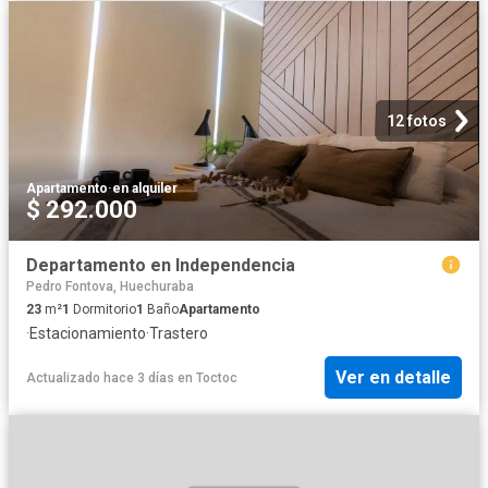
12 fotos
Apartamento
·
en alquiler
$ 292.000
Departamento en Independencia
Pedro Fontova, Huechuraba
23
m²
1
Dormitorio
1
Baño
Apartamento
·
Estacionamiento
·
Trastero
Ver en detalle
Actualizado hace 3 días
en
Toctoc