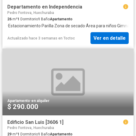
Departamento en Independencia
Pedro Fontova, Huechuraba
26
m²
1
Dormitorio
1
Baño
Apartamento
·
Estacionamiento
·
Parilla
·
Zona de secado
·
Área para niños
·
Gimnasio
·
Ver en detalle
Actualizado hace 3 semanas
en
Toctoc
Apartamento
·
en alquiler
$ 290.000
Edificio San Luis [3606 1]
Pedro Fontova, Huechuraba
29
m²
1
Dormitorio
1
Baño
Apartamento