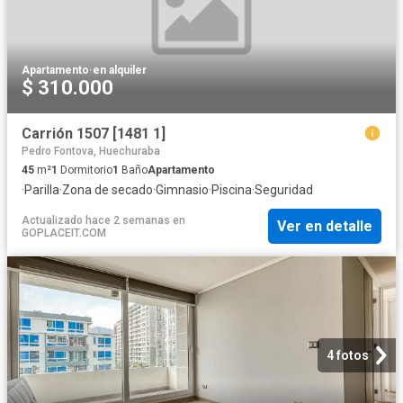
Apartamento
·
en alquiler
$ 310.000
Carrión 1507 [1481 1]
Pedro Fontova, Huechuraba
45
m²
1
Dormitorio
1
Baño
Apartamento
·
Parilla
·
Zona de secado
·
Gimnasio
·
Piscina
·
Seguridad
Actualizado hace 2 semanas
en
Ver en detalle
GOPLACEIT.COM
4 fotos