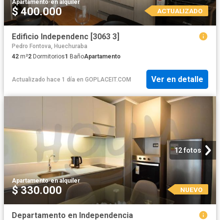
Apartamento
·
en alquiler
$ 400.000
ACTUALIZADO
Edificio Independenc [3063 3]
Pedro Fontova, Huechuraba
42
m²
2
Dormitorios
1
Baño
Apartamento
Ver en detalle
Actualizado hace 1 día
en
GOPLACEIT.COM
12 fotos
Apartamento
·
en alquiler
$ 330.000
NUEVO
Departamento en Independencia