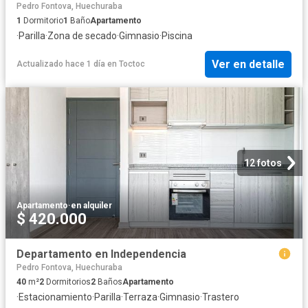
Pedro Fontova, Huechuraba
1
Dormitorio
1
Baño
Apartamento
·
Parilla
·
Zona de secado
·
Gimnasio
·
Piscina
Ver en detalle
Actualizado hace 1 día
en
Toctoc
12 fotos
Apartamento
·
en alquiler
$ 420.000
Departamento en Independencia
Pedro Fontova, Huechuraba
40
m²
2
Dormitorios
2
Baños
Apartamento
·
Estacionamiento
·
Parilla
·
Terraza
·
Gimnasio
·
Trastero