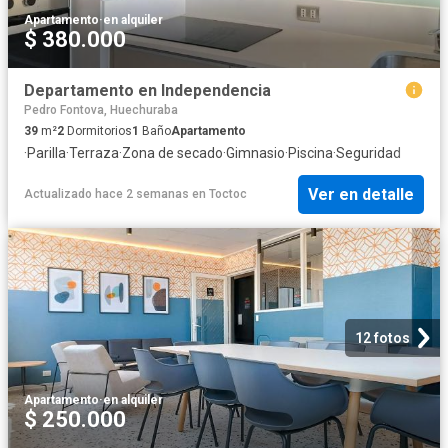
Apartamento
·
en alquiler
$ 380.000
Departamento en Independencia
Pedro Fontova, Huechuraba
39
m²
2
Dormitorios
1
Baño
Apartamento
·
Parilla
·
Terraza
·
Zona de secado
·
Gimnasio
·
Piscina
·
Seguridad
Ver en detalle
Actualizado hace 2 semanas
en
Toctoc
12 fotos
Apartamento
·
en alquiler
$ 250.000