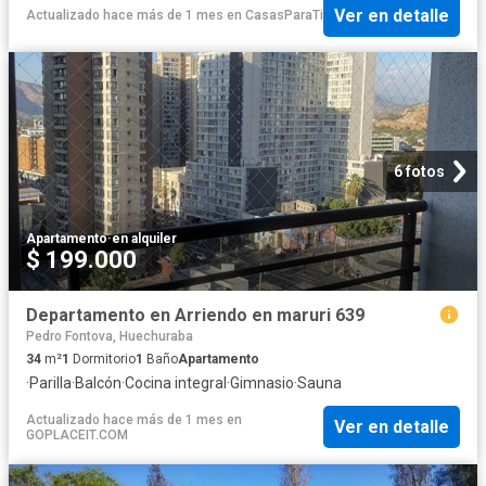
Ver en detalle
Actualizado hace más de 1 mes
en
CasasParaTi
6 fotos
Apartamento
·
en alquiler
$ 199.000
Departamento en Arriendo en maruri 639
Pedro Fontova, Huechuraba
34
m²
1
Dormitorio
1
Baño
Apartamento
·
Parilla
·
Balcón
·
Cocina integral
·
Gimnasio
·
Sauna
Actualizado hace más de 1 mes
en
Ver en detalle
GOPLACEIT.COM