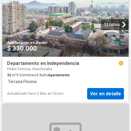
12 fotos
Apartamento
·
en alquiler
$ 330.000
Departamento en Independencia
Pedro Fontova, Huechuraba
32
m²
1
Dormitorio
1
Baño
Apartamento
·
Terraza
·
Piscina
Ver en detalle
Actualizado hace 5 días
en
Toctoc