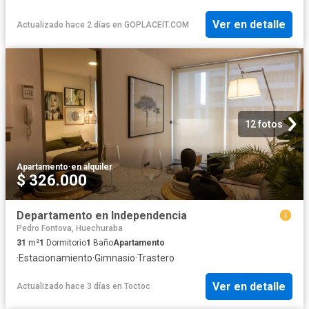
Ver en detalle
Actualizado hace 2 días
en
GOPLACEIT.COM
12 fotos
Apartamento
·
en alquiler
$ 326.000
Departamento en Independencia
Pedro Fontova, Huechuraba
31
m²
1
Dormitorio
1
Baño
Apartamento
·
Estacionamiento
·
Gimnasio
·
Trastero
Ver en detalle
Actualizado hace 3 días
en
Toctoc