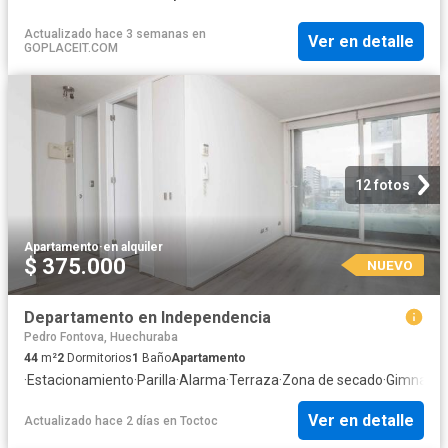
Actualizado hace 3 semanas
en
Ver en detalle
GOPLACEIT.COM
12 fotos
Apartamento
·
en alquiler
$ 375.000
NUEVO
Departamento en Independencia
Pedro Fontova, Huechuraba
44
m²
2
Dormitorios
1
Baño
Apartamento
·
Estacionamiento
·
Parilla
·
Alarma
·
Terraza
·
Zona de secado
·
Gimnasio
Ver en detalle
Actualizado hace 2 días
en
Toctoc