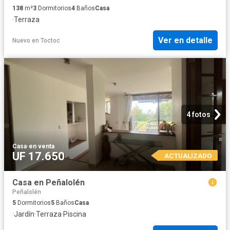
138
m²
3
Dormitorios
4
Baños
Casa
·
Terraza
Ver en detalle
Nuevo
en
Toctoc
4 fotos
Casa
·
en venta
UF 17.650
ACTUALIZADO
Casa en Peñalolén
Peñalolén
5
Dormitorios
5
Baños
Casa
·
Jardín
·
Terraza
·
Piscina