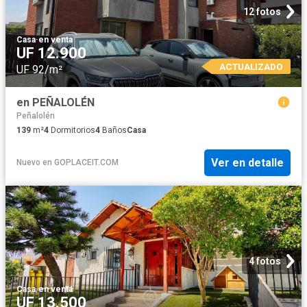
12 fotos
Casa
·
en venta
UF 12.900
ACTUALIZADO
UF 92/m²
en PEÑALOLÉN
Peñalolén
139
m²
4
Dormitorios
4
Baños
Casa
Ver en detalle
Nuevo
en
GOPLACEIT.COM
4 fotos
Casa
·
en venta
UF 13.500