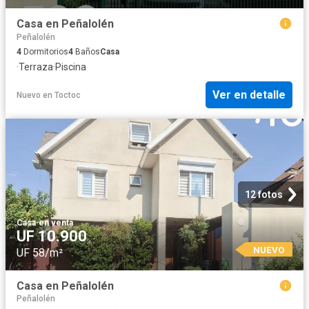
Casa en Peñalolén
Peñalolén
4
Dormitorios
4
Baños
Casa
·
Terraza
·
Piscina
Ver en detalle
Nuevo
en
Toctoc
12 fotos
Casa
·
en venta
UF 10.900
NUEVO
UF 58/m²
Casa en Peñalolén
Peñalolén