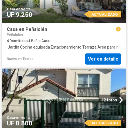
Casa
·
en venta
UF 9.250
ACTUALIZADO
Casa en Peñalolén
Peñalolén
4
Dormitorios
4
Baños
Casa
·
Jardín
·
Cocina equipada
·
Estacionamiento
·
Terraza
·
Área para niños
·
Ver en detalle
Nuevo
en
Toctoc
12 fotos
Casa
·
en venta
UF 8.800
ACTUALIZADO