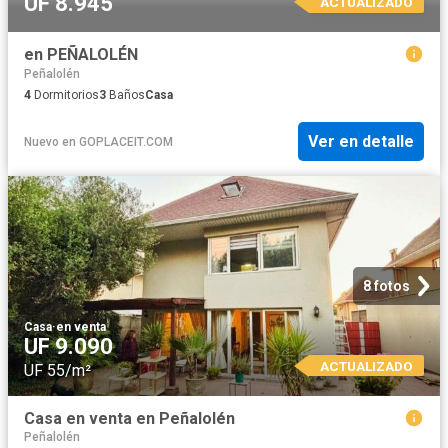
UF 8.945
ACTUALIZADO
en PEÑALOLÉN
Peñalolén
4
Dormitorios
3
Baños
Casa
Ver en detalle
Nuevo
en
GOPLACEIT.COM
8 fotos
Casa
·
en venta
UF 9.090
ACTUALIZADO
UF 55/m²
Casa en venta en Peñalolén
Peñalolén