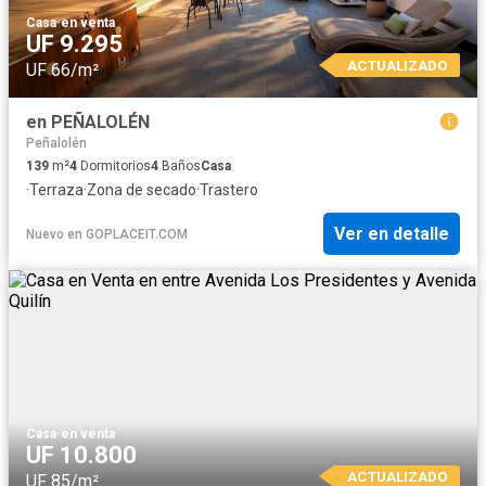
Casa
·
en venta
UF 9.295
ACTUALIZADO
UF 66/m²
en PEÑALOLÉN
Peñalolén
139
m²
4
Dormitorios
4
Baños
Casa
·
Terraza
·
Zona de secado
·
Trastero
Ver en detalle
Nuevo
en
GOPLACEIT.COM
Casa
·
en venta
UF 10.800
ACTUALIZADO
UF 85/m²