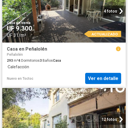
4 fotos
Casa
·
en venta
UF 9.300
ACTUALIZADO
UF 31/m²
Casa en Peñalolén
Peñalolén
293
m²
4
Dormitorios
3
Baños
Casa
·
Calefacción
Ver en detalle
Nuevo
en
Toctoc
12 fotos