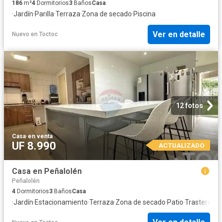
186
m²
4
Dormitorios
3
Baños
Casa
·
Jardín
·
Parilla
·
Terraza
·
Zona de secado
·
Piscina
Ver en detalle
Nuevo
en
Toctoc
12 fotos
Casa
·
en venta
UF 8.990
ACTUALIZADO
Casa en Peñalolén
Peñalolén
4
Dormitorios
3
Baños
Casa
·
Jardín
·
Estacionamiento
·
Terraza
·
Zona de secado
·
Patio
·
Trastero