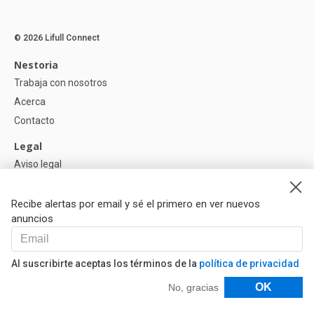
© 2026 Lifull Connect
Nestoria
Trabaja con nosotros
Acerca
Contacto
Legal
Aviso legal
Política de Privacidad
Política de Cookies
Recibe alertas por email y sé el primero en ver nuevos
anuncios
Ayuda
Preguntas
Al suscribirte aceptas los términos de la
política de privacidad
Nuestros Partners
Filtros
OK
No, gracias