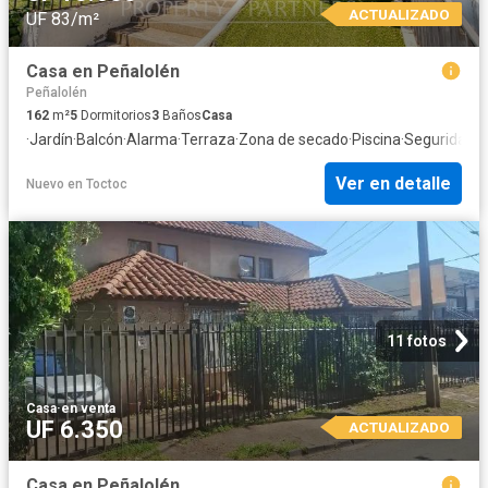
ACTUALIZADO
UF 83/m²
Casa en Peñalolén
Peñalolén
162
m²
5
Dormitorios
3
Baños
Casa
·
Jardín
·
Balcón
·
Alarma
·
Terraza
·
Zona de secado
·
Piscina
·
Seguridad
·
T
Ver en detalle
Nuevo
en
Toctoc
11 fotos
Casa
·
en venta
UF 6.350
ACTUALIZADO
Casa en Peñalolén