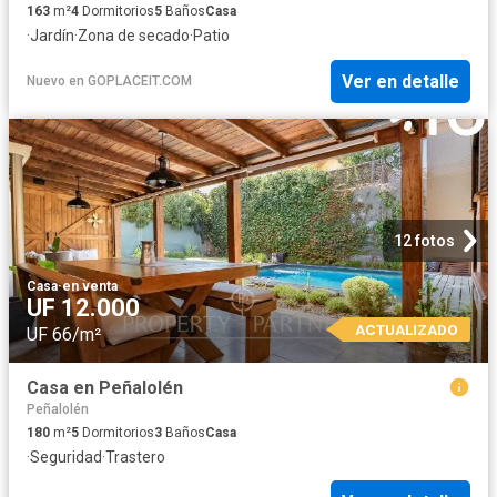
163
m²
4
Dormitorios
5
Baños
Casa
·
Jardín
·
Zona de secado
·
Patio
Ver en detalle
Nuevo
en
GOPLACEIT.COM
12 fotos
Casa
·
en venta
UF 12.000
ACTUALIZADO
UF 66/m²
Casa en Peñalolén
Peñalolén
180
m²
5
Dormitorios
3
Baños
Casa
·
Seguridad
·
Trastero