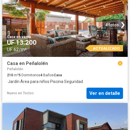
4 fotos
Casa
·
en venta
UF 13.200
ACTUALIZADO
UF 62/m²
Casa en Peñalolén
Peñalolén
210
m²
5
Dormitorios
4
Baños
Casa
·
Jardín
·
Área para niños
·
Piscina
·
Seguridad
Ver en detalle
Nuevo
en
Toctoc