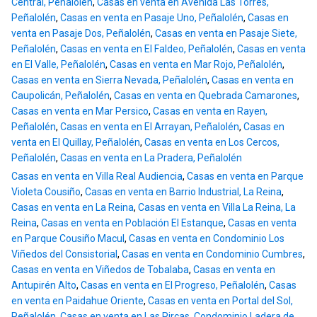
Central, Peñalolén
,
Casas en venta en Avenida Las Torres,
Peñalolén
,
Casas en venta en Pasaje Uno, Peñalolén
,
Casas en
venta en Pasaje Dos, Peñalolén
,
Casas en venta en Pasaje Siete,
Peñalolén
,
Casas en venta en El Faldeo, Peñalolén
,
Casas en venta
en El Valle, Peñalolén
,
Casas en venta en Mar Rojo, Peñalolén
,
Casas en venta en Sierra Nevada, Peñalolén
,
Casas en venta en
Caupolicán, Peñalolén
,
Casas en venta en Quebrada Camarones
,
Casas en venta en Mar Persico
,
Casas en venta en Rayen,
Peñalolén
,
Casas en venta en El Arrayan, Peñalolén
,
Casas en
venta en El Quillay, Peñalolén
,
Casas en venta en Los Cercos,
Peñalolén
,
Casas en venta en La Pradera, Peñalolén
Casas en venta en Villa Real Audiencia
,
Casas en venta en Parque
Violeta Cousiño
,
Casas en venta en Barrio Industrial, La Reina
,
Casas en venta en La Reina
,
Casas en venta en Villa La Reina, La
Reina
,
Casas en venta en Población El Estanque
,
Casas en venta
en Parque Cousiño Macul
,
Casas en venta en Condominio Los
Viñedos del Consistorial
,
Casas en venta en Condominio Cumbres
,
Casas en venta en Viñedos de Tobalaba
,
Casas en venta en
Antupirén Alto
,
Casas en venta en El Progreso, Peñalolén
,
Casas
en venta en Paidahue Oriente
,
Casas en venta en Portal del Sol,
Peñalolén
,
Casas en venta en Las Pircas, Condominio Ladera de