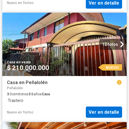
Ver en detalle
Nuevo
en
Toctoc
12 fotos
Casa
·
en venta
$ 210.000.000
NUEVO
Casa en Peñalolén
Peñalolén
3
Dormitorios
3
Baños
Casa
·
Trastero
Ver en detalle
Nuevo
en
Toctoc