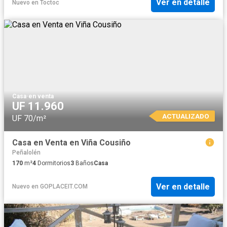
Ver en detalle
Nuevo
en
Toctoc
Casa
·
en venta
UF 11.960
ACTUALIZADO
UF 70/m²
Casa en Venta en Viña Cousiño
Peñalolén
170
m²
4
Dormitorios
3
Baños
Casa
Ver en detalle
Nuevo
en
GOPLACEIT.COM