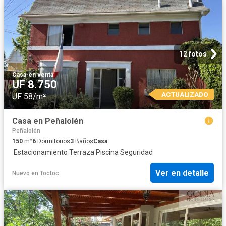
12 fotos
Casa
·
en venta
UF 8.750
ACTUALIZADO
UF 58/m²
Casa en Peñalolén
Peñalolén
150
m²
6
Dormitorios
3
Baños
Casa
·
Estacionamiento
·
Terraza
·
Piscina
·
Seguridad
Ver en detalle
Nuevo
en
Toctoc