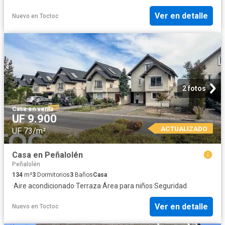
Ver en detalle
Nuevo
en
Toctoc
2 fotos
Casa
·
en venta
UF 9.900
ACTUALIZADO
UF 73/m²
Casa en Peñalolén
Peñalolén
134
m²
3
Dormitorios
3
Baños
Casa
·
Aire acondicionado
·
Terraza
·
Área para niños
·
Seguridad
Ver en detalle
Nuevo
en
Toctoc