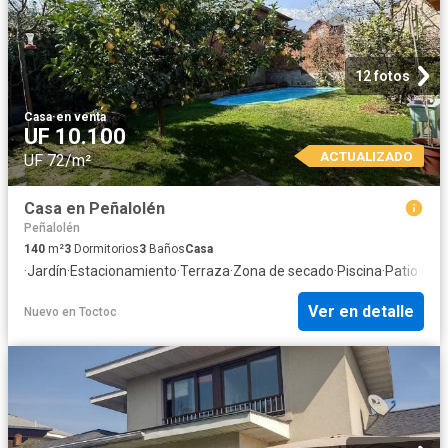
12 fotos
Casa
·
en venta
UF 10.100
ACTUALIZADO
UF 72/m²
Casa en Peñalolén
Peñalolén
140
m²
3
Dormitorios
3
Baños
Casa
·
Jardín
·
Estacionamiento
·
Terraza
·
Zona de secado
·
Piscina
·
Patio
·
Cal
Ver en detalle
Nuevo
en
Toctoc