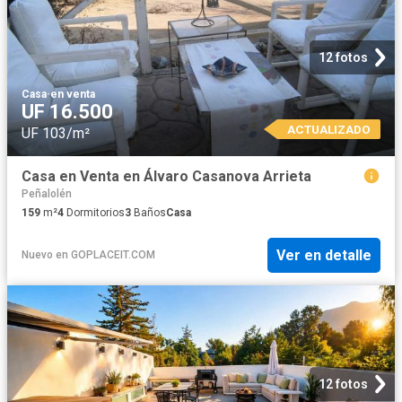
12 fotos
Casa
·
en venta
UF 16.500
ACTUALIZADO
UF 103/m²
Casa en Venta en Álvaro Casanova Arrieta
Peñalolén
159
m²
4
Dormitorios
3
Baños
Casa
Ver en detalle
Nuevo
en
GOPLACEIT.COM
12 fotos