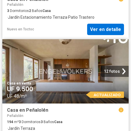
Peñalolén
3
Dormitorios
2
Baños
Casa
·
Jardín
·
Estacionamiento
·
Terraza
·
Patio
·
Trastero
Ver en detalle
Nuevo
en
Toctoc
12 fotos
Casa
·
en venta
UF 9.500
ACTUALIZADO
UF 48/m²
Casa en Peñalolén
Peñalolén
194
m²
3
Dormitorios
3
Baños
Casa
·
Jardín
·
Terraza