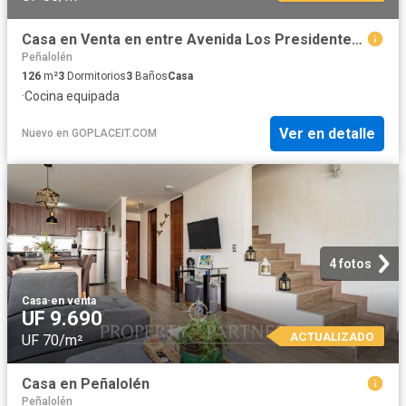
Casa en Venta en entre Avenida Los Presidentes y Avenida Quilín
Peñalolén
126
m²
3
Dormitorios
3
Baños
Casa
·
Cocina equipada
Ver en detalle
Nuevo
en
GOPLACEIT.COM
4 fotos
Casa
·
en venta
UF 9.690
ACTUALIZADO
UF 70/m²
Casa en Peñalolén
Peñalolén