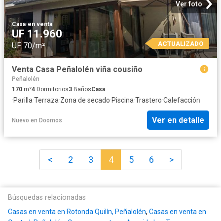
Ver foto
Casa
·
en venta
UF 11.960
ACTUALIZADO
UF 70/m²
Venta Casa Peñalolén viña cousiño
Peñalolén
170
m²
4
Dormitorios
3
Baños
Casa
·
Parilla
·
Terraza
·
Zona de secado
·
Piscina
·
Trastero
·
Calefacción
Ver en detalle
Nuevo
en
Doomos
<
2
3
4
5
6
>
Búsquedas relacionadas
Casas en venta en Rotonda Quilín, Peñalolén
,
Casas en venta en