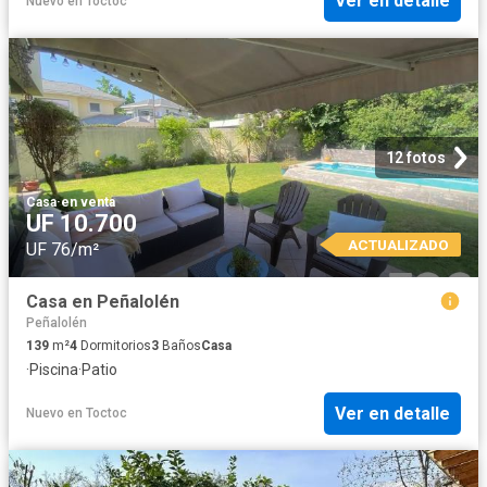
Ver en detalle
Nuevo
en
Toctoc
12 fotos
Casa
·
en venta
UF 10.700
ACTUALIZADO
UF 76/m²
Casa en Peñalolén
Peñalolén
139
m²
4
Dormitorios
3
Baños
Casa
·
Piscina
·
Patio
Ver en detalle
Nuevo
en
Toctoc