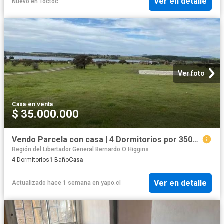
Ver en detalle
Nuevo
en
Toctoc
Ver foto
Casa
·
en venta
$ 35.000.000
Vendo Parcela con casa | 4 Dormitorios por 35000. 00 en Marchihue
Región del Libertador General Bernardo O Higgins
4
Dormitorios
1
Baño
Casa
Ver en detalle
Actualizado hace 1 semana
en
yapo.cl