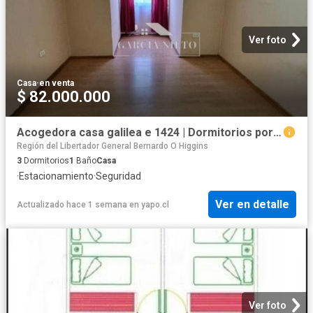
Ver foto
Casa
·
en venta
$ 82.000.000
Acogedora casa galilea e 1424 | Dormitorios por 82000. 00 en Rancagua
Región del Libertador General Bernardo O Higgins
3
Dormitorios
1
Baño
Casa
·
Estacionamiento
·
Seguridad
Ver en detalle
Actualizado hace 1 semana
en
yapo.cl
Ver foto