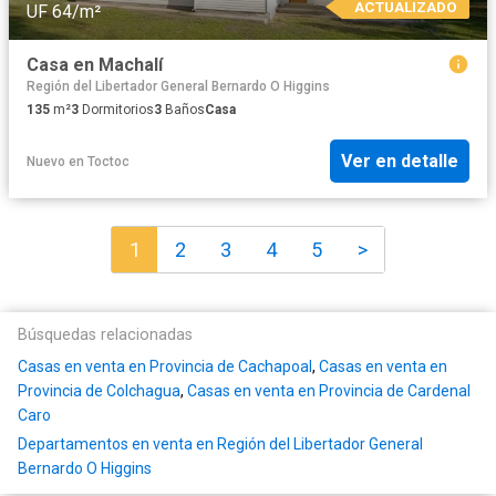
ACTUALIZADO
UF 64/m²
Casa en Machalí
Región del Libertador General Bernardo O Higgins
135
m²
3
Dormitorios
3
Baños
Casa
Ver en detalle
Nuevo
en
Toctoc
1
2
3
4
5
>
Búsquedas relacionadas
Casas en venta en Provincia de Cachapoal
,
Casas en venta en
Provincia de Colchagua
,
Casas en venta en Provincia de Cardenal
Caro
Departamentos en venta en Región del Libertador General
Bernardo O Higgins