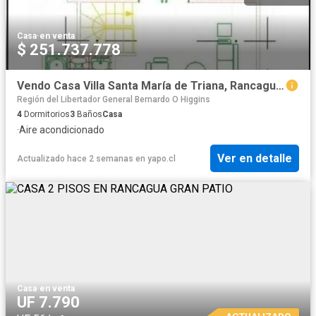
Casa
·
en venta
$ 251.737.778
Vendo Casa Villa Santa María de Triana, Rancagua | 4 Dormitorios por 6500.00 en Rancagua
Región del Libertador General Bernardo O Higgins
4
Dormitorios
3
Baños
Casa
·
Aire acondicionado
Ver en detalle
Actualizado hace 2 semanas
en
yapo.cl
Casa
·
en venta
UF 7.790