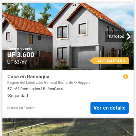
10 fotos
Casa
·
en venta
UF 3.600
ACTUALIZADO
UF 63/m²
Casa en Rancagua
Región del Libertador General Bernardo O Higgins
57
m²
3
Dormitorios
2
Baños
Casa
·
Seguridad
Ver en detalle
Nuevo
en
Toctoc