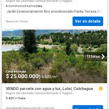
Región del Libertador General Bernardo O Higgins
4
Dormitorios
3
Baños
Casa
·
Jardín
·
Estacionamiento
·
Aire acondicionado
·
Parilla
·
Terraza
·
Zona d
Ver en detalle
Nuevo
en
Toctoc
12 fotos
Casa
·
en venta
$ 25.000.000
$ 4.609/m²
VENDO parcela con agua y luz, Lolol, Colchagua
Región del Libertador General Bernardo O Higgins
5.423
m²
Casa
Actualizado hace más de 1 mes
en