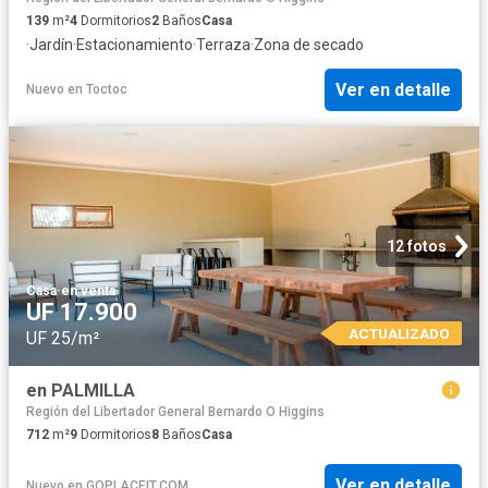
139
m²
4
Dormitorios
2
Baños
Casa
·
Jardín
·
Estacionamiento
·
Terraza
·
Zona de secado
Ver en detalle
Nuevo
en
Toctoc
12 fotos
Casa
·
en venta
UF 17.900
ACTUALIZADO
UF 25/m²
en PALMILLA
Región del Libertador General Bernardo O Higgins
712
m²
9
Dormitorios
8
Baños
Casa
Ver en detalle
Nuevo
en
GOPLACEIT.COM