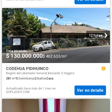
12 fotos
Casa
·
en venta
$ 130.000.000
$ 462.633/m²
CODEHUA PIDIHUINCO
Región del Libertador General Bernardo O Higgins
281
m²
5
Dormitorios
2
Baños
Casa
Actualizado hace más de 1 mes
en
Ver en detalle
GOPLACEIT.COM