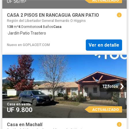
ACTUALIZADO
UF 56/m²
CASA 2 PISOS EN RANCAGUA GRAN PATIO
Región del Libertador General Bernardo O Higgins
138
m²
4
Dormitorios
4
Baños
Casa
·
Jardín
·
Patio
·
Trastero
Ver en detalle
Nuevo
en
GOPLACEIT.COM
12 fotos
Casa
·
en venta
UF 9.800
ACTUALIZADO
Casa en Machalí