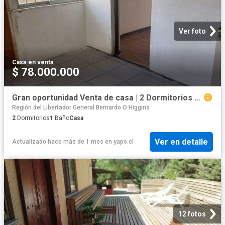
Ver foto
Casa
·
en venta
$ 78.000.000
Gran oportunidad Venta de casa | 2 Dormitorios por 78000. 00 en Machalí
Región del Libertador General Bernardo O Higgins
2
Dormitorios
1
Baño
Casa
Ver en detalle
Actualizado hace más de 1 mes
en
yapo.cl
12 fotos