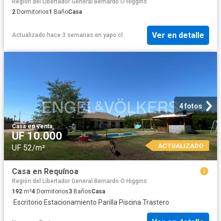
Región del Libertador General Bernardo O Higgins
2
Dormitorios
1
Baño
Casa
Ver en detalle
Actualizado hace 3 semanas
en
yapo.cl
4 fotos
Casa
·
en venta
UF 10.000
ACTUALIZADO
UF 52/m²
Casa en Requínoa
Región del Libertador General Bernardo O Higgins
192
m²
4
Dormitorios
3
Baños
Casa
·
Escritorio
·
Estacionamiento
·
Parilla
·
Piscina
·
Trastero