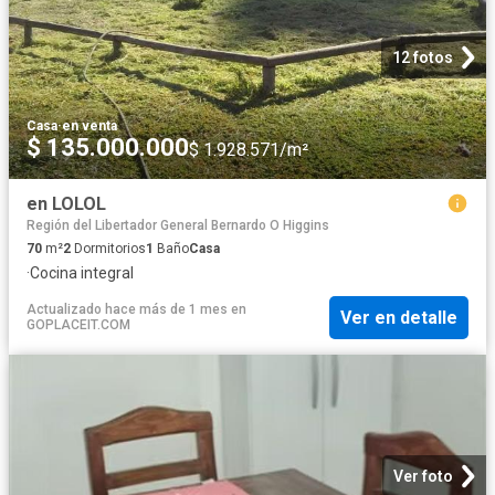
12 fotos
Casa
·
en venta
$ 135.000.000
$ 1.928.571/m²
en LOLOL
Región del Libertador General Bernardo O Higgins
70
m²
2
Dormitorios
1
Baño
Casa
·
Cocina integral
Actualizado hace más de 1 mes
en
Ver en detalle
GOPLACEIT.COM
Ver foto