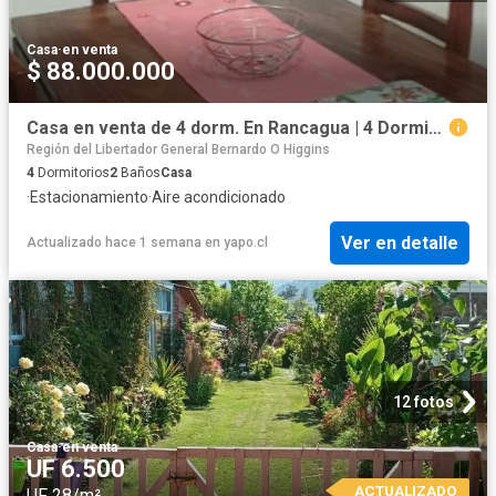
Casa
·
en venta
$ 88.000.000
Casa en venta de 4 dorm. En Rancagua | 4 Dormitorios por 88000. 00 en Rancagua
Región del Libertador General Bernardo O Higgins
4
Dormitorios
2
Baños
Casa
·
Estacionamiento
·
Aire acondicionado
Ver en detalle
Actualizado hace 1 semana
en
yapo.cl
12 fotos
Casa
·
en venta
UF 6.500
ACTUALIZADO
UF 28/m²