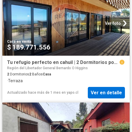
Ver foto
Casa
·
en venta
$ 189.771.556
Tu refugio perfecto en cahuil | 2 Dormitorios por 4900.00 en Pichilemu
Región del Libertador General Bernardo O Higgins
2
Dormitorios
2
Baños
Casa
·
Terraza
Ver en detalle
Actualizado hace más de 1 mes
en
yapo.cl