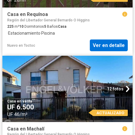
Casa en Requínoa
Región del Libertador General Bernardo O Higgins
225
m²
10
Dormitorios
5
Baños
Casa
·
Estacionamiento
·
Piscina
Ver en detalle
Nuevo
en
Toctoc
12 fotos
Casa
·
en venta
UF 6.500
ACTUALIZADO
UF 46/m²
Casa en Machalí
Región del Libertador General Bernardo O Higgins