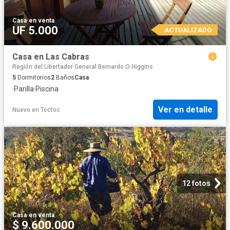
Casa
·
en venta
UF 5.000
ACTUALIZADO
Casa en Las Cabras
Región del Libertador General Bernardo O Higgins
5
Dormitorios
2
Baños
Casa
·
Parilla
·
Piscina
Ver en detalle
Nuevo
en
Toctoc
12 fotos
Casa
·
en venta
$ 9.600.000