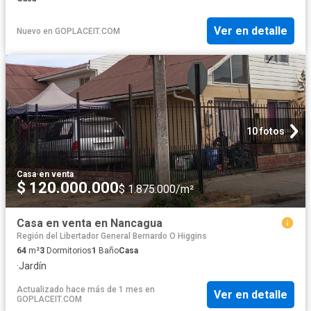
Ver en detalle
Nuevo
en
GOPLACEIT.COM
10 fotos
Casa
·
en venta
$ 120.000.000
$ 1.875.000/m²
Casa en venta en Nancagua
Región del Libertador General Bernardo O Higgins
64
m²
3
Dormitorios
1
Baño
Casa
·
Jardín
Actualizado hace más de 1 mes
en
Ver en detalle
GOPLACEIT.COM