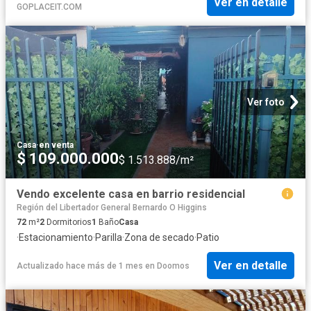
Ver en detalle
GOPLACEIT.COM
Ver foto
Casa
·
en venta
$ 109.000.000
$ 1.513.888/m²
Vendo excelente casa en barrio residencial
Región del Libertador General Bernardo O Higgins
72
m²
2
Dormitorios
1
Baño
Casa
·
Estacionamiento
·
Parilla
·
Zona de secado
·
Patio
Ver en detalle
Actualizado hace más de 1 mes
en
Doomos