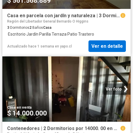
$ 561.568.889
Casa en parcela con jardín y naturaleza | 3 Dormitorios por 14500.00 en Requínoa
Región del Libertador General Bernardo O Higgins
3
Dormitorios
2
Baños
Casa
·
Escritorio
·
Jardín
·
Parilla
·
Terraza
·
Patio
·
Trastero
Ver en detalle
Actualizado hace 1 semana
en
yapo.cl
Ver foto
Casa
·
en venta
$ 14.000.000
Contenedores | 2 Dormitorios por 14000. 00 en Chimbarongo