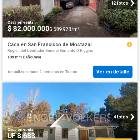
12 fotos
Casa
·
en venta
$ 82.000.000
$ 589.928/m²
Casa en San Francisco de Mostazal
Región del Libertador General Bernardo O Higgins
139
m²
1
Baño
Casa
Ver en detalle
Actualizado hace 2 semanas
en
Toctoc
4 fotos
Casa
·
en venta
UF 8.683