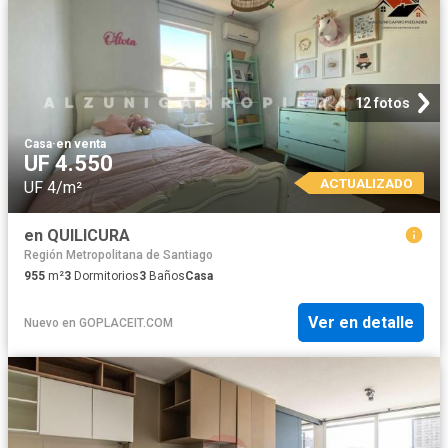
12 fotos
Casa
·
en venta
UF 4.550
ACTUALIZADO
UF 4/m²
en QUILICURA
Región Metropolitana de Santiago
955
m²
3
Dormitorios
3
Baños
Casa
Ver en detalle
Nuevo
en
GOPLACEIT.COM