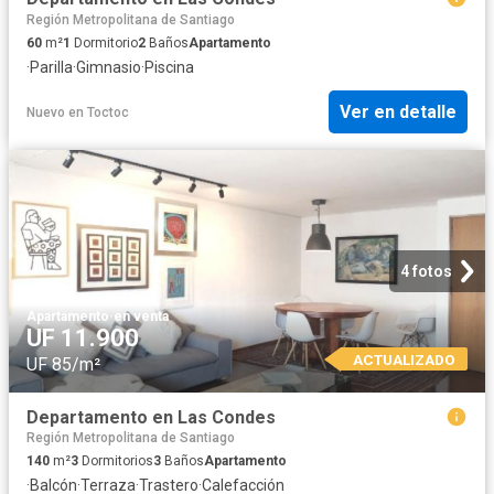
Región Metropolitana de Santiago
60
m²
1
Dormitorio
2
Baños
Apartamento
·
Parilla
·
Gimnasio
·
Piscina
Ver en detalle
Nuevo
en
Toctoc
4 fotos
Apartamento
·
en venta
UF 11.900
ACTUALIZADO
UF 85/m²
Departamento en Las Condes
Región Metropolitana de Santiago
140
m²
3
Dormitorios
3
Baños
Apartamento
·
Balcón
·
Terraza
·
Trastero
·
Calefacción