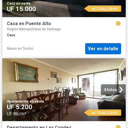
Casa
·
en venta
UF 15.000
ACTUALIZADO
Casa en Puente Alto
Región Metropolitana de Santiago
Casa
Ver en detalle
Nuevo
en
Toctoc
4 fotos
Apartamento
·
en venta
UF 5.200
ACTUALIZADO
UF 86/m²
Departamento en Las Condes