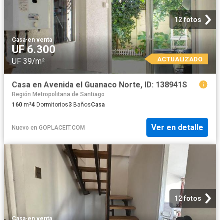
12 fotos
Casa
·
en venta
UF 6.300
ACTUALIZADO
UF 39/m²
Casa en Avenida el Guanaco Norte, ID: 138941S
Región Metropolitana de Santiago
160
m²
4
Dormitorios
3
Baños
Casa
Ver en detalle
Nuevo
en
GOPLACEIT.COM
12 fotos
Casa
·
en venta