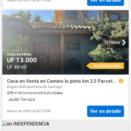
Ver en detalle
Nuevo
en
GOPLACEIT.COM
12 fotos
Casa
·
en venta
UF 13.000
ACTUALIZADO
UF 48/m²
Casa en Venta en Camino lo pinto km 2.5 Parcela Fundo Santa Inés
Región Metropolitana de Santiago
270
m²
4
Dormitorios
5
Baños
Casa
·
Jardín
·
Terraza
Ver en detalle
Nuevo
en
GOPLACEIT.COM