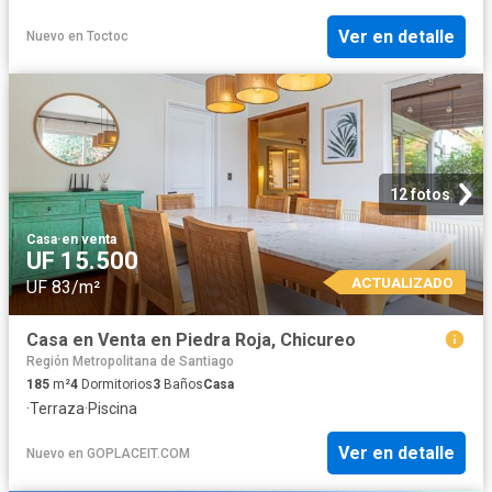
Ver en detalle
Nuevo
en
Toctoc
12 fotos
Casa
·
en venta
UF 15.500
ACTUALIZADO
UF 83/m²
Casa en Venta en Piedra Roja, Chicureo
Región Metropolitana de Santiago
185
m²
4
Dormitorios
3
Baños
Casa
·
Terraza
·
Piscina
Ver en detalle
Nuevo
en
GOPLACEIT.COM