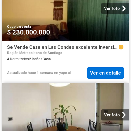
Ver foto
Casa
·
en venta
$ 230.000.000
Se Vende Casa en Las Condes excelente inversión | 4 Dormitorios por 230000. 00 en Las Condes
Región Metropolitana de Santiago
4
Dormitorios
2
Baños
Casa
Ver en detalle
Actualizado hace 1 semana
en
yapo.cl
Ver foto