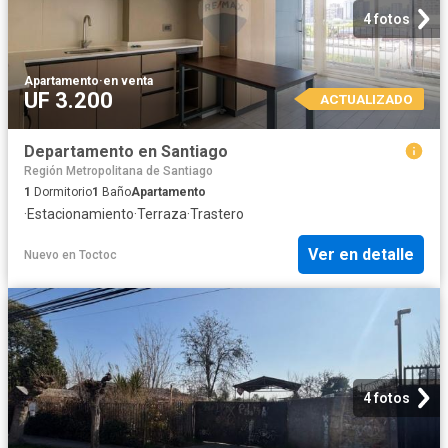
4 fotos
Apartamento
·
en venta
UF 3.200
ACTUALIZADO
Departamento en Santiago
Región Metropolitana de Santiago
1
Dormitorio
1
Baño
Apartamento
·
Estacionamiento
·
Terraza
·
Trastero
Ver en detalle
Nuevo
en
Toctoc
4 fotos