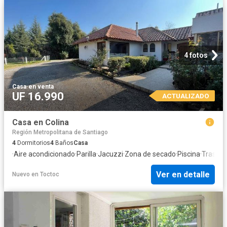
4 fotos
Casa
·
en venta
UF 16.990
ACTUALIZADO
Casa en Colina
Región Metropolitana de Santiago
4
Dormitorios
4
Baños
Casa
·
Aire acondicionado
·
Parilla
·
Jacuzzi
·
Zona de secado
·
Piscina
·
Traster
Ver en detalle
Nuevo
en
Toctoc