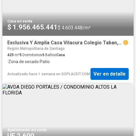
Casa
·
en venta
$ 1.956.465.441
$ 4.603.448/m²
Exclusiva Y Amplia Casa Vitacura Colegio Taban, Vitacura
Región Metropolitana de Santiago
425
m²
5
Dormitorios
5
Baños
Casa
·
Zona de secado
·
Patio
Ver en detalle
Actualizado hace 1 semana
en
GOPLACEIT.COM
Apartamento
·
en venta
UF 2.600