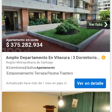
Ver foto
Apartamento
·
en venta
$ 375.282.934
Amplio Departamento En Vitacura | 3 Dormitorios por 9690.00 en Vitacura
Región Metropolitana de Santiago
3
Dormitorios
2
Baños
Apartamento
·
Estacionamiento
·
Terraza
·
Piscina
·
Trastero
Ver en detalle
Actualizado hace más de 1 mes
en
yapo.cl