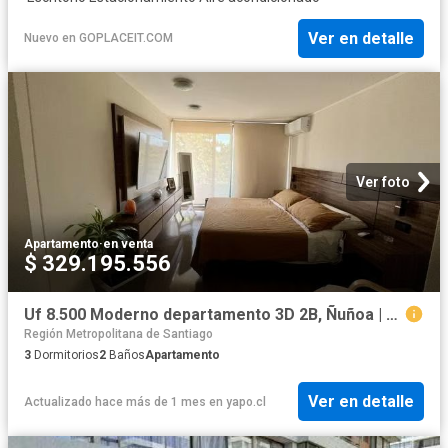
Ver en detalle
Nuevo
en
GOPLACEIT.COM
Ver foto
Apartamento
·
en venta
$ 329.195.556
Uf 8.500 Moderno departamento 3D 2B, Ñuñoa | 3 Dormitorios por 8500.00 en Ñuñoa
Región Metropolitana de Santiago
3
Dormitorios
2
Baños
Apartamento
Ver en detalle
Actualizado hace más de 1 mes
en
yapo.cl