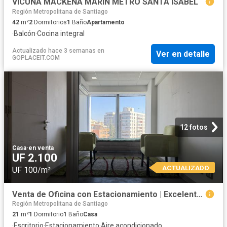
VICUÑA MACKENA MARIN METRO SANTA ISABEL
Región Metropolitana de Santiago
42
m²
2
Dormitorios
1
Baño
Apartamento
·
Balcón
·
Cocina integral
Actualizado hace 3 semanas
en
Ver en detalle
GOPLACEIT.COM
12 fotos
Casa
·
en venta
UF 2.100
ACTUALIZADO
UF 100/m²
Venta de Oficina con Estacionamiento | Excelente Ubicación
Región Metropolitana de Santiago
21
m²
1
Dormitorio
1
Baño
Casa
·
Escritorio
·
Estacionamiento
·
Aire acondicionado