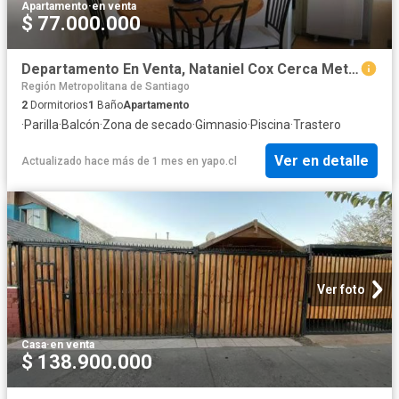
Apartamento
·
en venta
$ 77.000.000
Departamento En Venta, Nataniel Cox Cerca Metro La | 2 Dormitorios por 77000. 00 en Santiago
Región Metropolitana de Santiago
2
Dormitorios
1
Baño
Apartamento
·
Parilla
·
Balcón
·
Zona de secado
·
Gimnasio
·
Piscina
·
Trastero
Ver en detalle
Actualizado hace más de 1 mes
en
yapo.cl
Ver foto
Casa
·
en venta
$ 138.900.000