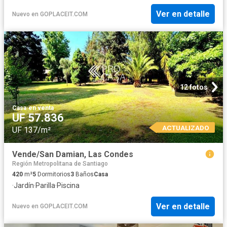
Ver en detalle
Nuevo
en
GOPLACEIT.COM
12 fotos
Casa
·
en venta
UF 57.836
ACTUALIZADO
UF 137/m²
Vende/San Damian, Las Condes
Región Metropolitana de Santiago
420
m²
5
Dormitorios
3
Baños
Casa
·
Jardín
·
Parilla
·
Piscina
Ver en detalle
Nuevo
en
GOPLACEIT.COM