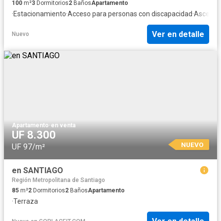
100
m²
3
Dormitorios
2
Baños
Apartamento
·
Estacionamiento
·
Acceso para personas con discapacidad
·
Ascenso
Ver en detalle
Nuevo
Apartamento
·
en venta
UF 8.300
NUEVO
UF 97/m²
en SANTIAGO
Región Metropolitana de Santiago
85
m²
2
Dormitorios
2
Baños
Apartamento
·
Terraza