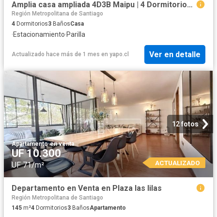
Amplia casa ampliada 4D3B Maipu | 4 Dormitorios por 138900. 00 en Maipú
Región Metropolitana de Santiago
4
Dormitorios
3
Baños
Casa
·
Estacionamiento
·
Parilla
Ver en detalle
Actualizado hace más de 1 mes
en
yapo.cl
12 fotos
Apartamento
·
en venta
UF 10.300
ACTUALIZADO
UF 71/m²
Departamento en Venta en Plaza las lilas
Región Metropolitana de Santiago
145
m²
4
Dormitorios
3
Baños
Apartamento