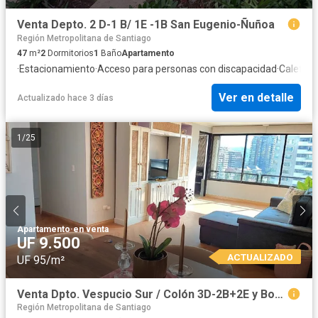
Venta Depto. 2 D-1 B/ 1E -1B San Eugenio-Ñuñoa
Región Metropolitana de Santiago
47
m²
2
Dormitorios
1
Baño
Apartamento
·
Estacionamiento
·
Acceso para personas con discapacidad
·
Calefacc
Ver en detalle
Actualizado hace 3 días
1
/
25
Apartamento
·
en venta
UF 9.500
ACTUALIZADO
UF 95/m²
Venta Dpto. Vespucio Sur / Colón 3D-2B+2E y Bodega
Región Metropolitana de Santiago