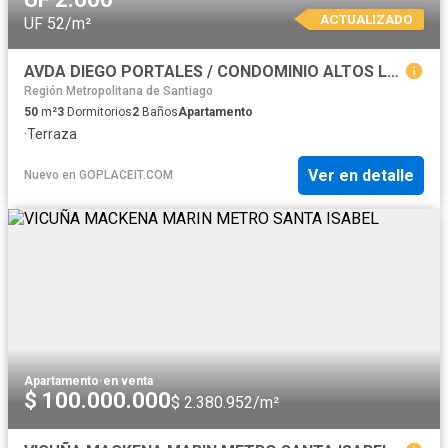
ACTUALIZADO
UF 52/m²
AVDA DIEGO PORTALES / CONDOMINIO ALTOS LA FLORIDA
Región Metropolitana de Santiago
50
m²
3
Dormitorios
2
Baños
Apartamento
·
Terraza
Ver en detalle
Nuevo
en
GOPLACEIT.COM
Apartamento
·
en venta
$ 100.000.000
$ 2.380.952/m²