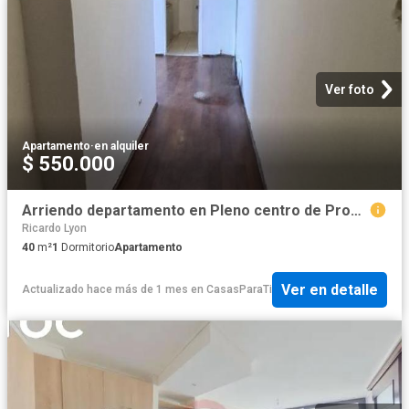
Ver foto
Apartamento
·
en alquiler
$ 550.000
Arriendo departamento en Pleno centro de Providencia
Ricardo Lyon
40
m²
1
Dormitorio
Apartamento
Ver en detalle
Actualizado hace más de 1 mes
en
CasasParaTi