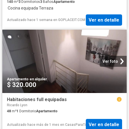
140
m²
3
Dormitorios
3
Baños
Apartamento
·
Cocina equipada
·
Terraza
Ver en detalle
Actualizado hace 1 semana
en
GOPLACEIT.COM
Ver foto
Apartamento
·
en alquiler
$ 320.000
Habitaciones full equipadas
Ricardo Lyon
48
m²
1
Dormitorio
Apartamento
Ver en detalle
Actualizado hace más de 1 mes
en
CasasParaTi