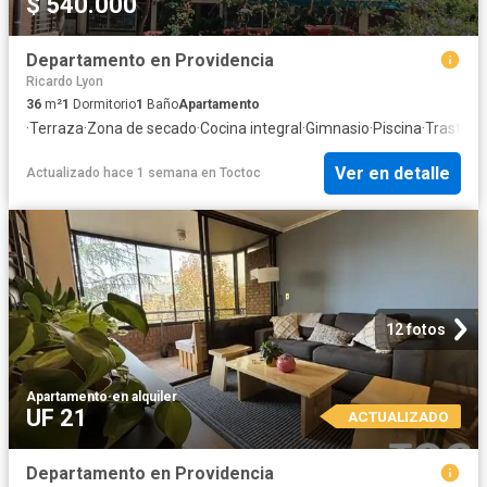
$ 540.000
Departamento en Providencia
Ricardo Lyon
36
m²
1
Dormitorio
1
Baño
Apartamento
·
Terraza
·
Zona de secado
·
Cocina integral
·
Gimnasio
·
Piscina
·
Trastero
Ver en detalle
Actualizado hace 1 semana
en
Toctoc
12 fotos
Apartamento
·
en alquiler
UF 21
ACTUALIZADO
Departamento en Providencia