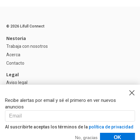
© 2026 Lifull Connect
Nestoria
Trabaja con nosotros
Acerca
Contacto
Legal
Aviso legal
Política de Privacidad
Política de Cookies
Recibe alertas por email y sé el primero en ver nuevos
anuncios
Ayuda
Preguntas
Al suscribirte aceptas los términos de la
política de privacidad
Nuestros Partners
Filtros
OK
No, gracias