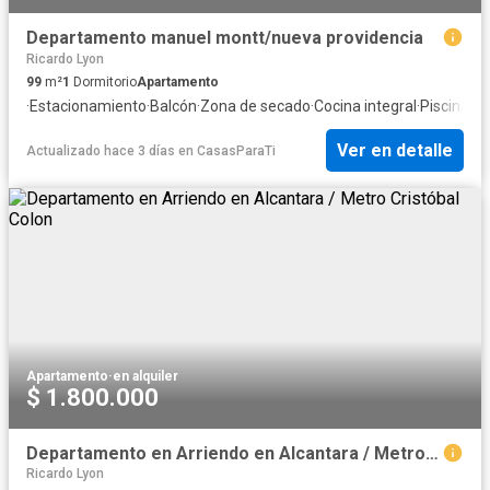
Departamento manuel montt/nueva providencia
Ricardo Lyon
99
m²
1
Dormitorio
Apartamento
·
Estacionamiento
·
Balcón
·
Zona de secado
·
Cocina integral
·
Piscina
·
Tr
Ver en detalle
Actualizado hace 3 días
en
CasasParaTi
Apartamento
·
en alquiler
$ 1.800.000
Departamento en Arriendo en Alcantara / Metro Cristóbal Colon
Ricardo Lyon