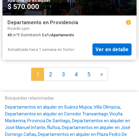
Apartamento
·
en alquiler
$ 570.000
Departamento en Providencia
Ricardo Lyon
40
m²
1
Dormitorio
1
Baño
Apartamento
Ver en detalle
Actualizado hace 1 semana
en
Toctoc
1
2
3
4
5
>
Búsquedas relacionadas
Departamentos en alquiler en Suárez Mujica, Villa Olímpica
,
Departamentos en alquiler en Corredor Transantiago Vicuña
Mackenna, Provincia De Santiago
,
Departamentos en alquiler en
José Manuel Infante, Ñuñoa
,
Departamentos en alquiler en José
Domingo Cañas
,
Departamentos en alquiler en Plaza Pedro De