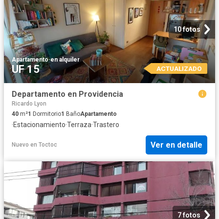
10 fotos
Apartamento
·
en alquiler
UF 15
ACTUALIZADO
Departamento en Providencia
Ricardo Lyon
40
m²
1
Dormitorio
1
Baño
Apartamento
·
Estacionamiento
·
Terraza
·
Trastero
Ver en detalle
Nuevo
en
Toctoc
7 fotos