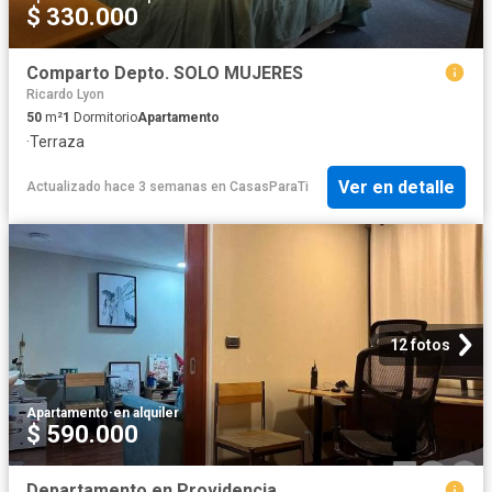
$ 330.000
Comparto Depto. SOLO MUJERES
Ricardo Lyon
50
m²
1
Dormitorio
Apartamento
·
Terraza
Ver en detalle
Actualizado hace 3 semanas
en
CasasParaTi
12 fotos
Apartamento
·
en alquiler
$ 590.000
Departamento en Providencia