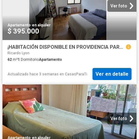
Ver foto
Apartamento
·
en alquiler
$ 395.000
️‍¡HABITACIÓN DISPONIBLE EN PROVIDENCIA PARA LA COMUNIDAD LGBTIQANB+!️‍
Ricardo Lyon
62
m²
1
Dormitorio
Apartamento
Ver en detalle
Actualizado hace 3 semanas
en
CasasParaTi
Ver foto
Apartamento
·
en alquiler