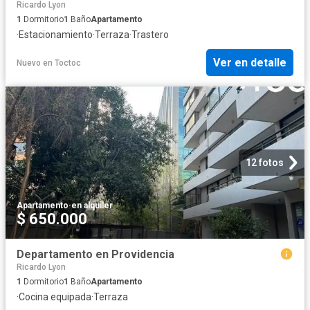
Ricardo Lyon
1
Dormitorio
1
Baño
Apartamento
·
Estacionamiento
·
Terraza
·
Trastero
Ver en detalle
Nuevo
en
Toctoc
12 fotos
Apartamento
·
en alquiler
$ 650.000
Departamento en Providencia
Ricardo Lyon
1
Dormitorio
1
Baño
Apartamento
·
Cocina equipada
·
Terraza