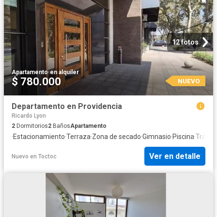
12 fotos
Apartamento
·
en alquiler
$ 780.000
NUEVO
Departamento en Providencia
Ricardo Lyon
2
Dormitorios
2
Baños
Apartamento
·
Estacionamiento
·
Terraza
·
Zona de secado
·
Gimnasio
·
Piscina
·
Traste
Ver en detalle
Nuevo
en
Toctoc