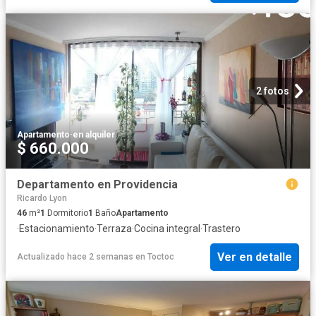
2 fotos
Apartamento
·
en alquiler
$ 660.000
Departamento en Providencia
Ricardo Lyon
46
m²
1
Dormitorio
1
Baño
Apartamento
·
Estacionamiento
·
Terraza
·
Cocina integral
·
Trastero
Ver en detalle
Actualizado hace 2 semanas
en
Toctoc