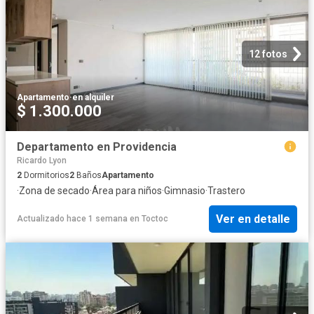
12 fotos
Apartamento
·
en alquiler
$ 1.300.000
Departamento en Providencia
Ricardo Lyon
2
Dormitorios
2
Baños
Apartamento
·
Zona de secado
·
Área para niños
·
Gimnasio
·
Trastero
Ver en detalle
Actualizado hace 1 semana
en
Toctoc