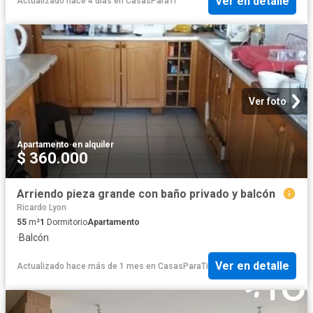
Ver en detalle
Actualizado hace 4 días
en
CasasParaTi
Ver foto
Apartamento
·
en alquiler
$ 360.000
Arriendo pieza grande con baño privado y balcón
Ricardo Lyon
55
m²
1
Dormitorio
Apartamento
·
Balcón
Ver en detalle
Actualizado hace más de 1 mes
en
CasasParaTi