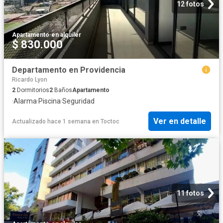
12 fotos
Apartamento
·
en alquiler
$ 830.000
Departamento en Providencia
Ricardo Lyon
2
Dormitorios
2
Baños
Apartamento
·
Alarma
·
Piscina
·
Seguridad
Ver en detalle
Actualizado hace 1 semana
en
Toctoc
11 fotos