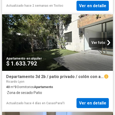
Ver en detalle
Actualizado hace 2 semanas
en
Toctoc
Ver foto
Apartamento
·
en alquiler
$ 1.633.792
Departamento 3d 2b / patio privado / colón con alcántara
Ricardo Lyon
40
m²
3
Dormitorios
Apartamento
·
Zona de secado
·
Patio
Ver en detalle
Actualizado hace 4 días
en
CasasParaTi