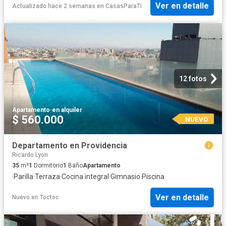
Ver en detalle
Actualizado hace 2 semanas
en
CasasParaTi
12 fotos
Apartamento
·
en alquiler
$ 560.000
NUEVO
Departamento en Providencia
Ricardo Lyon
35
m²
1
Dormitorio
1
Baño
Apartamento
·
Parilla
·
Terraza
·
Cocina integral
·
Gimnasio
·
Piscina
Ver en detalle
Nuevo
en
Toctoc