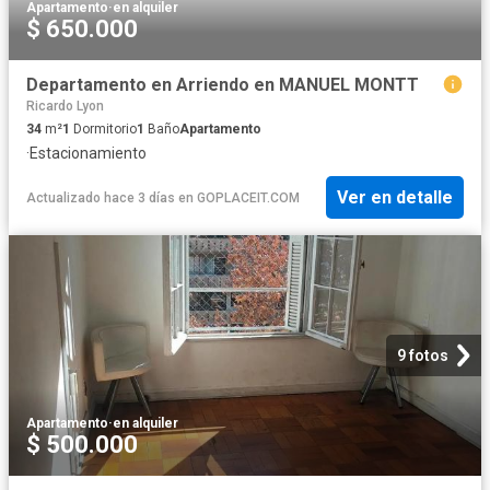
Apartamento
·
en alquiler
$ 650.000
Departamento en Arriendo en MANUEL MONTT
Ricardo Lyon
34
m²
1
Dormitorio
1
Baño
Apartamento
·
Estacionamiento
Ver en detalle
Actualizado hace 3 días
en
GOPLACEIT.COM
9 fotos
Apartamento
·
en alquiler
$ 500.000