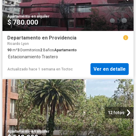
Apartamento
·
en alquiler
$ 780.000
Departamento en Providencia
Ricardo Lyon
90
m²
3
Dormitorios
2
Baños
Apartamento
·
Estacionamiento
·
Trastero
Ver en detalle
Actualizado hace 1 semana
en
Toctoc
12 fotos
Apartamento
·
en alquiler