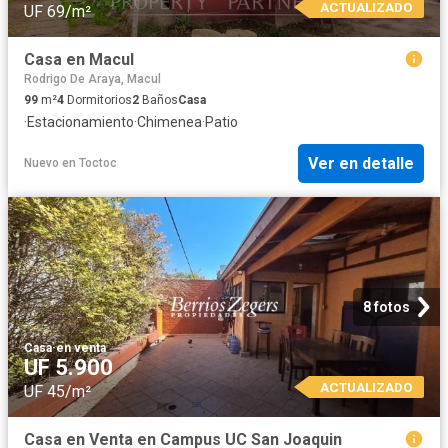
ACTUALIZADO
UF 69/m²
Casa en Macul
Rodrigo De Araya, Macul
99
m²
4
Dormitorios
2
Baños
Casa
·
Estacionamiento
·
Chimenea
·
Patio
Ver en detalle
Nuevo
en
Toctoc
8 fotos
Casa
·
en venta
UF 5.900
ACTUALIZADO
UF 45/m²
Casa en Venta en Campus UC San Joaquin