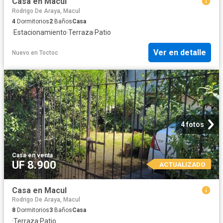
Casa en Macul
Rodrigo De Araya, Macul
4
Dormitorios
2
Baños
Casa
·
Estacionamiento
·
Terraza
·
Patio
Ver en detalle
Nuevo
en
Toctoc
4 fotos
Casa
·
en venta
UF 8.900
ACTUALIZADO
Casa en Macul
Rodrigo De Araya, Macul
8
Dormitorios
3
Baños
Casa
·
Terraza
·
Patio