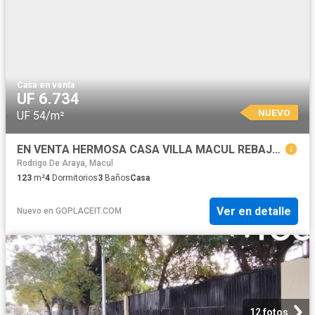
Casa
·
en venta
UF 6.734
NUEVO
UF 54/m²
EN VENTA HERMOSA CASA VILLA MACUL REBAJADA
Rodrigo De Araya, Macul
123
m²
4
Dormitorios
3
Baños
Casa
Ver en detalle
Nuevo
en
GOPLACEIT.COM
12 fotos