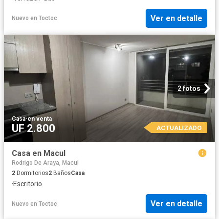
Ver en detalle
Nuevo
en
Toctoc
2 fotos
Casa
·
en venta
UF 2.800
ACTUALIZADO
Casa en Macul
Rodrigo De Araya, Macul
2
Dormitorios
2
Baños
Casa
·
Escritorio
Ver en detalle
Nuevo
en
Toctoc