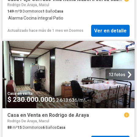
Rodrigo De Araya, Macul
149
m²
3
Dormitorios
1
Baño
Casa
·
Alarma
·
Cocina integral
·
Patio
Ver en detalle
Actualizado hace más de 1 mes
en
Doomos
12 fotos
Casa
·
en venta
$ 230.000.000
$ 2.613.636/m²
Casa en Venta en Rodrigo de Araya
Rodrigo De Araya, Macul
88
m²
15
Dormitorios
6
Baños
Casa