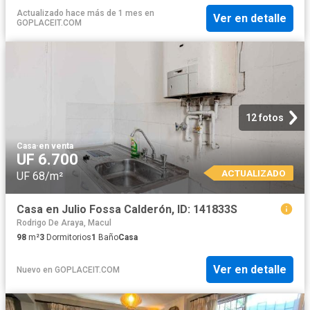
Actualizado hace más de 1 mes
en
Ver en detalle
GOPLACEIT.COM
12 fotos
Casa
·
en venta
UF 6.700
ACTUALIZADO
UF 68/m²
Casa en Julio Fossa Calderón, ID: 141833S
Rodrigo De Araya, Macul
98
m²
3
Dormitorios
1
Baño
Casa
Ver en detalle
Nuevo
en
GOPLACEIT.COM