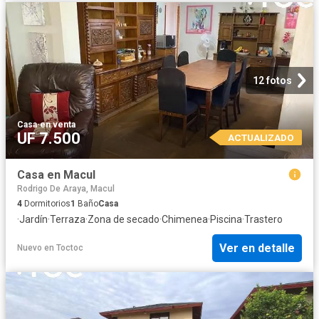
12 fotos
Casa
·
en venta
UF 7.500
ACTUALIZADO
Casa en Macul
Rodrigo De Araya, Macul
4
Dormitorios
1
Baño
Casa
·
Jardín
·
Terraza
·
Zona de secado
·
Chimenea
·
Piscina
·
Trastero
Ver en detalle
Nuevo
en
Toctoc