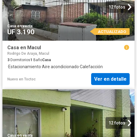
12 fotos
Casa
·
en venta
UF 3.190
ACTUALIZADO
Casa en Macul
Rodrigo De Araya, Macul
3
Dormitorios
1
Baño
Casa
·
Estacionamiento
·
Aire acondicionado
·
Calefacción
Ver en detalle
Nuevo
en
Toctoc
12 fotos
Casa
·
en venta