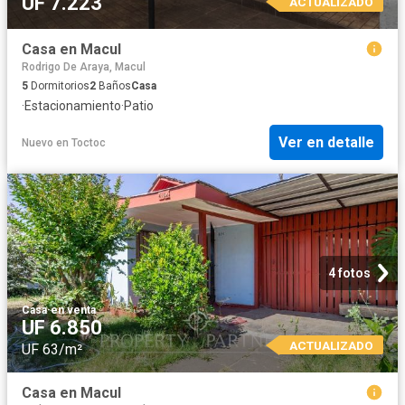
UF 7.223
ACTUALIZADO
Casa en Macul
Rodrigo De Araya, Macul
5
Dormitorios
2
Baños
Casa
·
Estacionamiento
·
Patio
Ver en detalle
Nuevo
en
Toctoc
4 fotos
Casa
·
en venta
UF 6.850
ACTUALIZADO
UF 63/m²
Casa en Macul