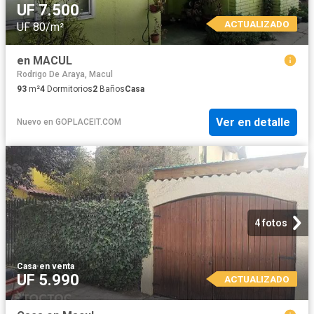
UF 7.500
ACTUALIZADO
UF 80/m²
en MACUL
Rodrigo De Araya, Macul
93
m²
4
Dormitorios
2
Baños
Casa
Ver en detalle
Nuevo
en
GOPLACEIT.COM
4 fotos
Casa
·
en venta
UF 5.990
ACTUALIZADO