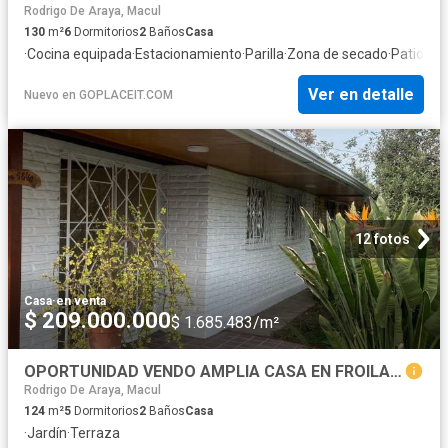
Rodrigo De Araya, Macul
130
m²
6
Dormitorios
2
Baños
Casa
·
Cocina equipada
·
Estacionamiento
·
Parilla
·
Zona de secado
·
Patio
Ver en detalle
Nuevo
en
GOPLACEIT.COM
12 fotos
Casa
·
en venta
$ 209.000.000
$ 1.685.483/m²
OPORTUNIDAD VENDO AMPLIA CASA EN FROILAN ROA, A PASOS DEL METRO PEDRERO, MACUL
Rodrigo De Araya, Macul
124
m²
5
Dormitorios
2
Baños
Casa
·
Jardín
·
Terraza