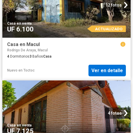
12 fotos
Casa
·
en venta
UF 6.100
ACTUALIZADO
Casa en Macul
Rodrigo De Araya, Macul
4
Dormitorios
3
Baños
Casa
Ver en detalle
Nuevo
en
Toctoc
4 fotos
Casa
·
en venta
UF 7.125