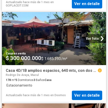
Actualizado hace más de 1 mes
en
Ver en detalle
GOPLACEIT.COM
Ver foto
Casa
·
en venta
$ 300.000.000
$ 1.685.393/m²
Casa 4D/1B amplios espacios, 640 mts, con dos casas aisladas adicionales, sector residencial, buena plusvalía
Rodrigo De Araya, Macul
178
m²
5
Dormitorios
3
Baños
Casa
·
Estacionamiento
Ver en detalle
Actualizado hace más de 1 mes
en
Doomos