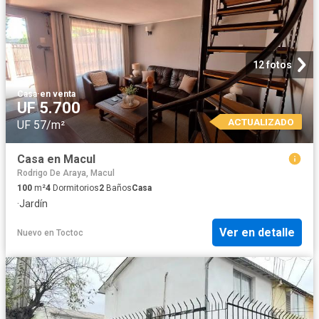
12 fotos
Casa
·
en venta
UF 5.700
ACTUALIZADO
UF 57/m²
Casa en Macul
Rodrigo De Araya, Macul
100
m²
4
Dormitorios
2
Baños
Casa
·
Jardín
Ver en detalle
Nuevo
en
Toctoc