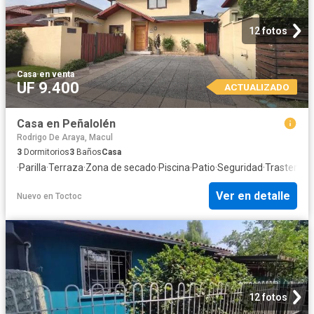
12 fotos
Casa
·
en venta
UF 9.400
ACTUALIZADO
Casa en Peñalolén
Rodrigo De Araya, Macul
3
Dormitorios
3
Baños
Casa
·
Parilla
·
Terraza
·
Zona de secado
·
Piscina
·
Patio
·
Seguridad
·
Trastero
·
C
Ver en detalle
Nuevo
en
Toctoc
12 fotos