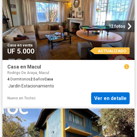
12 fotos
Casa
·
en venta
UF 5.000
ACTUALIZADO
Casa en Macul
Rodrigo De Araya, Macul
4
Dormitorios
2
Baños
Casa
·
Jardín
·
Estacionamiento
Ver en detalle
Nuevo
en
Toctoc