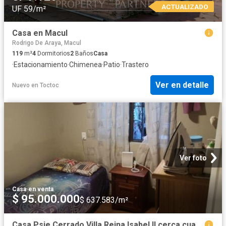
ACTUALIZADO
UF 59/m²
Casa en Macul
Rodrigo De Araya, Macul
119
m²
4
Dormitorios
2
Baños
Casa
·
Estacionamiento
·
Chimenea
·
Patio
·
Trastero
Ver en detalle
Nuevo
en
Toctoc
Ver foto
Casa
·
en venta
$ 95.000.000
$ 637.583/m²
Casa Psje Cerrado Villa Reina Isabel II cerca cuartel PDI, Comuna MACUL