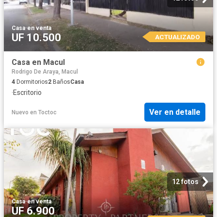
Casa
·
en venta
UF 10.500
ACTUALIZADO
Casa en Macul
Rodrigo De Araya, Macul
4
Dormitorios
2
Baños
Casa
·
Escritorio
Ver en detalle
Nuevo
en
Toctoc
12 fotos
Casa
·
en venta
UF 6.900