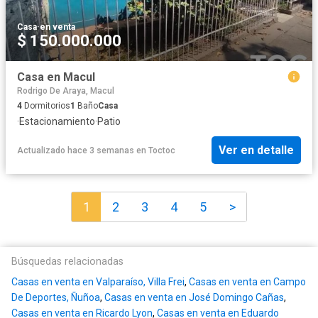
Casa
·
en venta
$ 150.000.000
Casa en Macul
Rodrigo De Araya, Macul
4
Dormitorios
1
Baño
Casa
·
Estacionamiento
·
Patio
Ver en detalle
Actualizado hace 3 semanas
en
Toctoc
1
2
3
4
5
>
Búsquedas relacionadas
Casas en venta en Valparaíso, Villa Frei
,
Casas en venta en Campo
De Deportes, Ñuñoa
,
Casas en venta en José Domingo Cañas
,
Casas en venta en Ricardo Lyon
,
Casas en venta en Eduardo