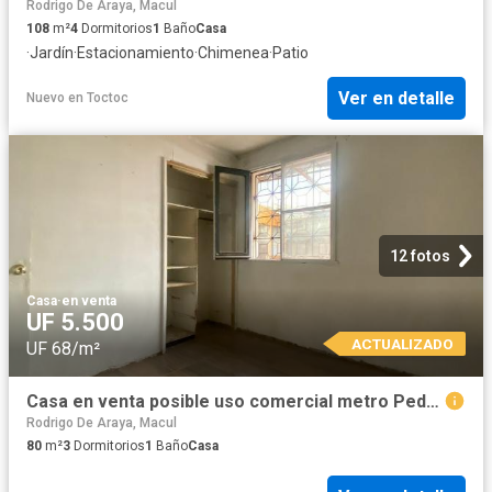
Rodrigo De Araya, Macul
108
m²
4
Dormitorios
1
Baño
Casa
·
Jardín
·
Estacionamiento
·
Chimenea
·
Patio
Ver en detalle
Nuevo
en
Toctoc
12 fotos
Casa
·
en venta
UF 5.500
ACTUALIZADO
UF 68/m²
Casa en venta posible uso comercial metro Pedreros
Rodrigo De Araya, Macul
80
m²
3
Dormitorios
1
Baño
Casa