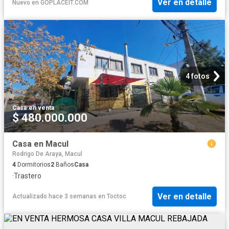
Ver en detalle
Nuevo
en
GOPLACEIT.COM
4 fotos
Casa
·
en venta
$ 480.000.000
Casa en Macul
Rodrigo De Araya, Macul
4
Dormitorios
2
Baños
Casa
·
Trastero
Ver en detalle
Actualizado hace 3 semanas
en
Toctoc