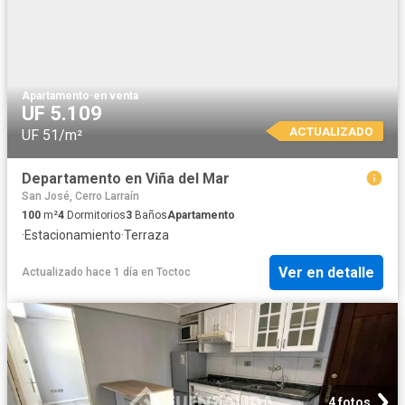
Apartamento
·
en venta
UF 5.109
ACTUALIZADO
UF 51/m²
Departamento en Viña del Mar
San José, Cerro Larraín
100
m²
4
Dormitorios
3
Baños
Apartamento
·
Estacionamiento
·
Terraza
Ver en detalle
Actualizado hace 1 día
en
Toctoc
4 fotos