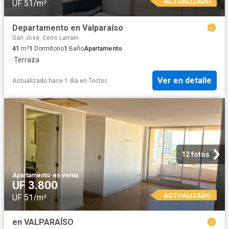
ACTUALIZADO
UF 51/m²
Departamento en Valparaíso
San José, Cerro Larraín
41
m²
1
Dormitorio
1
Baño
Apartamento
·
Terraza
Ver en detalle
Actualizado hace 1 día
en
Toctoc
12 fotos
Apartamento
·
en venta
UF 3.800
ACTUALIZADO
UF 51/m²
en VALPARAÍSO