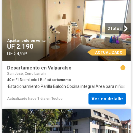
2 fotos
Apartamento
·
en venta
UF 2.190
ACTUALIZADO
UF 54/m²
Departamento en Valparaíso
San José, Cerro Larraín
40
m²
1
Dormitorio
1
Baño
Apartamento
·
Estacionamiento
·
Parilla
·
Balcón
·
Cocina integral
·
Área para niños
·
Seg
Ver en detalle
Actualizado hace 1 día
en
Toctoc