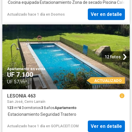
·
Cocina equipada
·
Estacionamiento
·
Zona de secado
·
Piscina
·
Calefac
Ver en detalle
Actualizado hace 1 día
en
Doomos
12 fotos
Apartamento
·
en venta
UF 7.100
ACTUALIZADO
UF 57/m²
LESONIA 463
San José, Cerro Larraín
123
m²
4
Dormitorios
3
Baños
Apartamento
·
Estacionamiento
·
Seguridad
·
Trastero
Ver en detalle
Actualizado hace 1 día
en
GOPLACEIT.COM