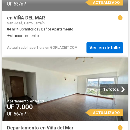
ACTUALIZADO
UF 63/m²
en VIÑA DEL MAR
San José, Cerro Larraín
84
m²
4
Dormitorios
3
Baños
Apartamento
·
Estacionamiento
Ver en detalle
Actualizado hace 1 día
en
GOPLACEIT.COM
12 fotos
Apartamento
·
en venta
UF 7.000
ACTUALIZADO
UF 56/m²
Departamento en Viña del Mar