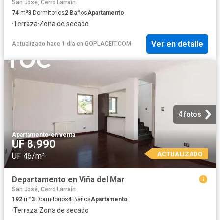
San José, Cerro Larraín
74
m²
3
Dormitorios
2
Baños
Apartamento
·
Terraza
·
Zona de secado
Ver en detalle
Actualizado hace 1 día
en
GOPLACEIT.COM
4 fotos
Apartamento
·
en venta
UF 8.990
ACTUALIZADO
UF 46/m²
Departamento en Viña del Mar
San José, Cerro Larraín
192
m²
3
Dormitorios
4
Baños
Apartamento
·
Terraza
·
Zona de secado