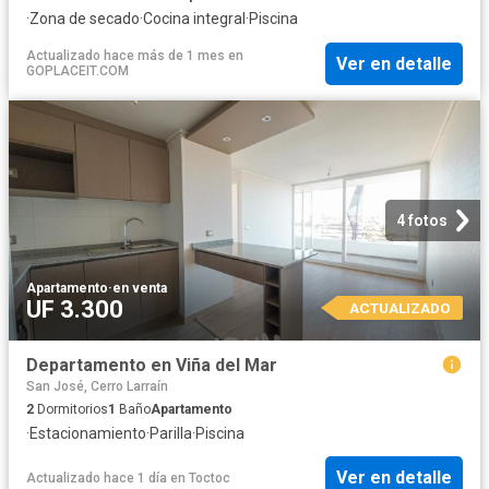
·
Zona de secado
·
Cocina integral
·
Piscina
Actualizado hace más de 1 mes
en
Ver en detalle
GOPLACEIT.COM
4 fotos
Apartamento
·
en venta
UF 3.300
ACTUALIZADO
Departamento en Viña del Mar
San José, Cerro Larraín
2
Dormitorios
1
Baño
Apartamento
·
Estacionamiento
·
Parilla
·
Piscina
Ver en detalle
Actualizado hace 1 día
en
Toctoc