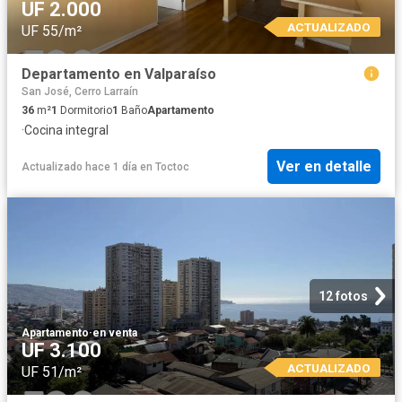
UF 2.000
ACTUALIZADO
UF 55/m²
Departamento en Valparaíso
San José, Cerro Larraín
36
m²
1
Dormitorio
1
Baño
Apartamento
·
Cocina integral
Ver en detalle
Actualizado hace 1 día
en
Toctoc
12 fotos
Apartamento
·
en venta
UF 3.100
ACTUALIZADO
UF 51/m²