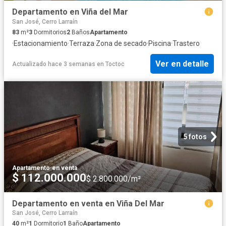
Departamento en Viña del Mar
San José, Cerro Larraín
83
m²
3
Dormitorios
2
Baños
Apartamento
·
Estacionamiento
·
Terraza
·
Zona de secado
·
Piscina
·
Trastero
Ver en detalle
Actualizado hace 3 semanas
en
Toctoc
5 fotos
Apartamento
·
en venta
$ 112.000.000
$ 2.800.000/m²
Departamento en venta en Viña Del Mar
San José, Cerro Larraín
40
m²
1
Dormitorio
1
Baño
Apartamento