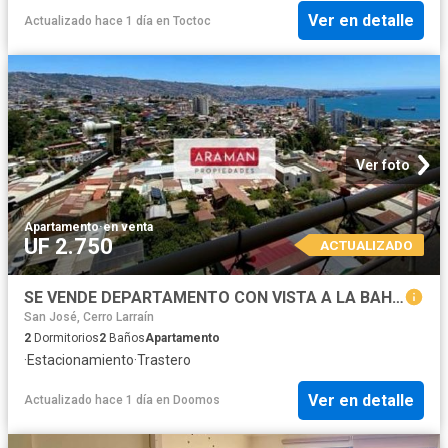
Ver en detalle
Actualizado hace 1 día
en
Toctoc
Ver foto
Apartamento
·
en venta
UF 2.750
ACTUALIZADO
SE VENDE DEPARTAMENTO CON VISTA A LA BAHIA EN CERRO PLACERES
San José, Cerro Larraín
2
Dormitorios
2
Baños
Apartamento
·
Estacionamiento
·
Trastero
Ver en detalle
Actualizado hace 1 día
en
Doomos