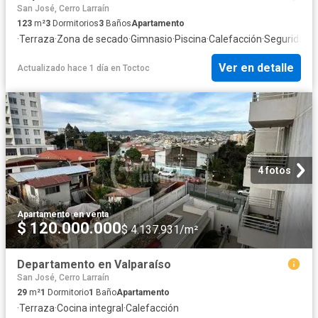
San José, Cerro Larraín
123
m²
3
Dormitorios
3
Baños
Apartamento
·
Terraza
·
Zona de secado
·
Gimnasio
·
Piscina
·
Calefacción
·
Seguridad
Ver en detalle
Actualizado hace 1 día
en
Toctoc
4 fotos
Apartamento
·
en venta
$ 120.000.000
$ 4.137.931/m²
Departamento en Valparaíso
San José, Cerro Larraín
29
m²
1
Dormitorio
1
Baño
Apartamento
·
Terraza
·
Cocina integral
·
Calefacción