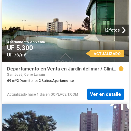
12 fotos
Apartamento
·
en venta
UF 5.300
ACTUALIZADO
UF 76/m²
Departamento en Venta en Jardín del mar / Clínica Reñaca
San José, Cerro Larraín
69
m²
2
Dormitorios
2
Baños
Apartamento
Ver en detalle
Actualizado hace 1 día
en
GOPLACEIT.COM