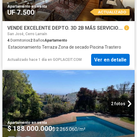
Apartamento
·
en venta
UF 7.500
ACTUALIZADO
VENDE EXCELENTE DEPTO. 3D 2B MÁS SERVICIO. ESTACIONAMIENTO, BODEGA, TERRAZA, PISCINA
San José, Cerro Larraín
4
Dormitorios
2
Baños
Apartamento
·
Estacionamiento
·
Terraza
·
Zona de secado
·
Piscina
·
Trastero
Ver en detalle
Actualizado hace 1 día
en
GOPLACEIT.COM
2 fotos
Apartamento
·
en venta
$ 188.000.000
$ 2.265.060/m²