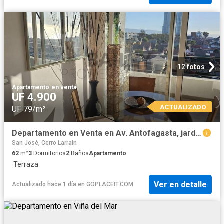
12 fotos
Apartamento
·
en venta
UF 4.900
ACTUALIZADO
UF 79/m²
Departamento en Venta en Av. Antofagasta, jardin del mar
San José, Cerro Larraín
62
m²
3
Dormitorios
2
Baños
Apartamento
·
Terraza
Ver en detalle
Actualizado hace 1 día
en
GOPLACEIT.COM