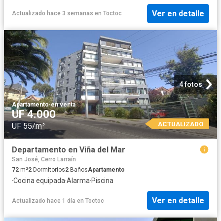
Ver en detalle
Actualizado hace 3 semanas
en
Toctoc
4 fotos
Apartamento
·
en venta
UF 4.000
ACTUALIZADO
UF 55/m²
Departamento en Viña del Mar
San José, Cerro Larraín
72
m²
2
Dormitorios
2
Baños
Apartamento
·
Cocina equipada
·
Alarma
·
Piscina
Ver en detalle
Actualizado hace 1 día
en
Toctoc