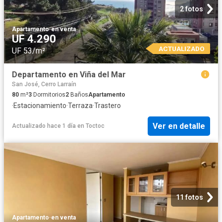
2 fotos
Apartamento
·
en venta
UF 4.290
ACTUALIZADO
UF 53/m²
Departamento en Viña del Mar
San José, Cerro Larraín
80
m²
3
Dormitorios
2
Baños
Apartamento
·
Estacionamiento
·
Terraza
·
Trastero
Ver en detalle
Actualizado hace 1 día
en
Toctoc
11 fotos
Apartamento
·
en venta