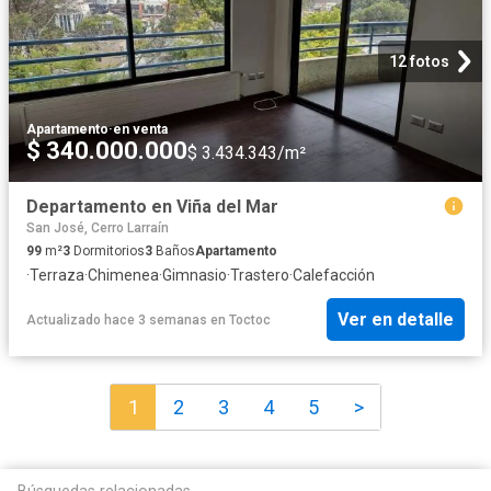
12 fotos
Apartamento
·
en venta
$ 340.000.000
$ 3.434.343/m²
Departamento en Viña del Mar
San José, Cerro Larraín
99
m²
3
Dormitorios
3
Baños
Apartamento
·
Terraza
·
Chimenea
·
Gimnasio
·
Trastero
·
Calefacción
Ver en detalle
Actualizado hace 3 semanas
en
Toctoc
1
2
3
4
5
>