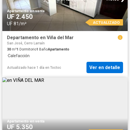
Apartamento
·
en venta
UF 2.450
ACTUALIZADO
UF 81/m²
Departamento en Viña del Mar
San José, Cerro Larraín
30
m²
1
Dormitorio
1
Baño
Apartamento
·
Calefacción
Ver en detalle
Actualizado hace 1 día
en
Toctoc
Apartamento
·
en venta
UF 5.350