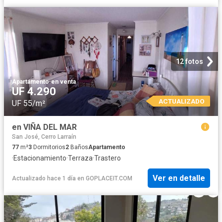
12 fotos
Apartamento
·
en venta
UF 4.290
ACTUALIZADO
UF 55/m²
en VIÑA DEL MAR
San José, Cerro Larraín
77
m²
3
Dormitorios
2
Baños
Apartamento
·
Estacionamiento
·
Terraza
·
Trastero
Ver en detalle
Actualizado hace 1 día
en
GOPLACEIT.COM