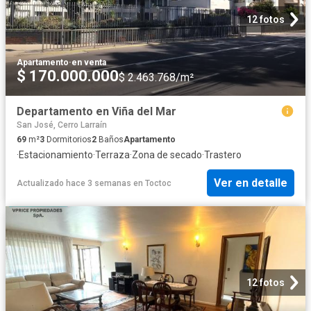
12 fotos
Apartamento
·
en venta
$ 170.000.000
$ 2.463.768/m²
Departamento en Viña del Mar
San José, Cerro Larraín
69
m²
3
Dormitorios
2
Baños
Apartamento
·
Estacionamiento
·
Terraza
·
Zona de secado
·
Trastero
Ver en detalle
Actualizado hace 3 semanas
en
Toctoc
12 fotos