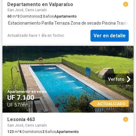
Departamento en Valparaíso
San José, Cerro Larraín
60
m²
3
Dormitorios
2
Baños
Apartamento
·
Estacionamiento
·
Parilla
·
Terraza
·
Zona de secado
·
Piscina
·
Trastero
Ver en detalle
Actualizado hace 1 día
en
Toctoc
Ver foto
Apartamento
·
en venta
UF 7.100
ACTUALIZADO
UF 57/m²
Lesonia 463
San José, Cerro Larraín
123
m²
4
Dormitorios
3
Baños
Apartamento