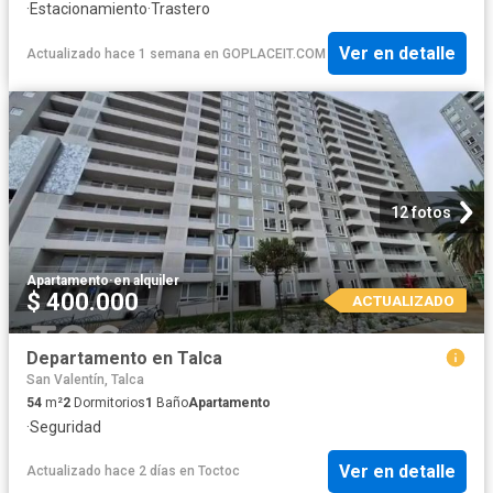
·
Estacionamiento
·
Trastero
Ver en detalle
Actualizado hace 1 semana
en
GOPLACEIT.COM
12 fotos
Apartamento
·
en alquiler
$ 400.000
ACTUALIZADO
Departamento en Talca
San Valentín, Talca
54
m²
2
Dormitorios
1
Baño
Apartamento
·
Seguridad
Ver en detalle
Actualizado hace 2 días
en
Toctoc