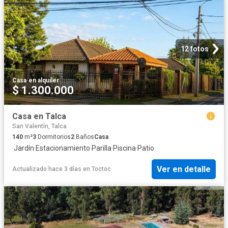
12 fotos
Casa
·
en alquiler
$ 1.300.000
Casa en Talca
San Valentín, Talca
140
m²
3
Dormitorios
2
Baños
Casa
·
Jardín
·
Estacionamiento
·
Parilla
·
Piscina
·
Patio
Ver en detalle
Actualizado hace 3 días
en
Toctoc