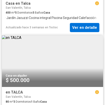
Casa en Talca
San Valentín, Talca
400
m²
5
Dormitorios
5
Baños
Casa
·
Jardín
·
Jacuzzi
·
Cocina integral
·
Piscina
·
Seguridad
·
Calefacción
Ver en detalle
Actualizado hace 3 semanas
en
Toctoc
Casa
·
en alquiler
$ 500.000
en TALCA
San Valentín, Talca
80
m²
3
Dormitorios
1
Baño
Casa