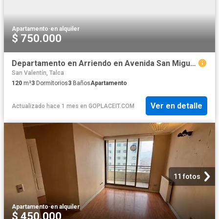
Apartamento
·
en alquiler
$ 750.000
Departamento en Arriendo en Avenida San Miguel 3696 Edificio Tres Rios
San Valentín, Talca
120
m²
3
Dormitorios
3
Baños
Apartamento
Ver en detalle
Actualizado hace 1 mes
en
GOPLACEIT.COM
11 fotos
Apartamento
·
en alquiler
$ 450.000