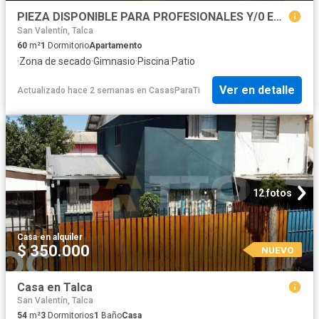
PIEZA DISPONIBLE PARA PROFESIONALES Y/0 ESTUDIANTES
San Valentín, Talca
60
m²
1
Dormitorio
Apartamento
·
Zona de secado
·
Gimnasio
·
Piscina
·
Patio
Ver en detalle
Actualizado hace 2 semanas
en
CasasParaTi
12 fotos
Casa
·
en alquiler
$ 350.000
NUEVO
Casa en Talca
San Valentín, Talca
54
m²
3
Dormitorios
1
Baño
Casa