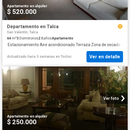
Apartamento
·
en alquiler
$ 520.000
Departamento en Talca
San Valentín, Talca
64
m²
3
Dormitorios
2
Baños
Apartamento
·
Estacionamiento
·
Aire acondicionado
·
Terraza
·
Zona de secado
Ver en detalle
Actualizado hace 3 semanas
en
Toctoc
Ver foto
Apartamento
·
en alquiler
$ 250.000