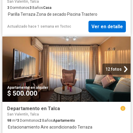
San Valentín, Talca
3
Dormitorios
3
Baños
Casa
·
Parilla
·
Terraza
·
Zona de secado
·
Piscina
·
Trastero
Ver en detalle
Actualizado hace 1 semana
en
Toctoc
12 fotos
Apartamento
·
en alquiler
$ 500.000
Departamento en Talca
San Valentín, Talca
98
m²
3
Dormitorios
2
Baños
Apartamento
·
Estacionamiento
·
Aire acondicionado
·
Terraza