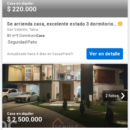
Casa
·
en alquiler
$ 220.000
Se arrienda casa, excelente estado 3 dormitorios, 2 baños, living comedor, entrada vehi.
San Valentín, Talca
51
m²
1
Dormitorio
Casa
·
Seguridad
·
Patio
Ver en detalle
Actualizado hace 4 días
en
CasasParaTi
2 fotos
Casa
·
en alquiler
$ 2.500.000