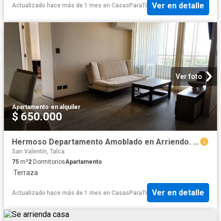
Ver en detalle
Actualizado hace más de 1 mes
en
CasasParaTi
Ver foto
Apartamento
·
en alquiler
$ 650.000
Hermoso Departamento Amoblado en Arriendo. Avda. Lircay!
San Valentín, Talca
75
m²
2
Dormitorios
Apartamento
·
Terraza
Ver en detalle
Actualizado hace más de 1 mes
en
CasasParaTi