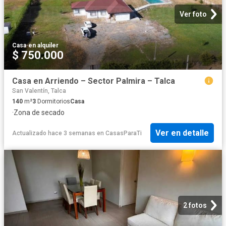
Ver foto
Casa
·
en alquiler
$ 750.000
Casa en Arriendo – Sector Palmira – Talca
San Valentín, Talca
140
m²
3
Dormitorios
Casa
·
Zona de secado
Ver en detalle
Actualizado hace 3 semanas
en
CasasParaTi
2 fotos