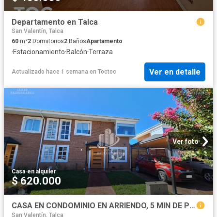
Departamento en Talca
San Valentín, Talca
60
m²
2
Dormitorios
2
Baños
Apartamento
·
Estacionamiento
·
Balcón
·
Terraza
Ver en detalle
Actualizado hace 1 semana
en
Toctoc
Ver foto
Casa
·
en alquiler
$ 620.000
CASA EN CONDOMINIO EN ARRIENDO, 5 MIN DE PLAZA DE ARMAS TALCA
San Valentín, Talca