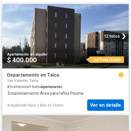
12 fotos
Apartamento
·
en alquiler
$ 400.000
ACTUALIZADO
Departamento en Talca
San Valentín, Talca
3
Dormitorios
1
Baño
Apartamento
·
Estacionamiento
·
Área para niños
·
Piscina
Ver en detalle
Actualizado hace 2 días
en
Toctoc