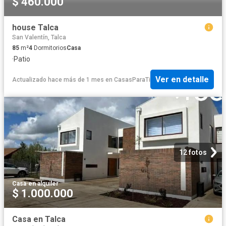
$ 460.000
house Talca
San Valentín, Talca
85
m²
4
Dormitorios
Casa
·
Patio
Ver en detalle
Actualizado hace más de 1 mes
en
CasasParaTi
12 fotos
Casa
·
en alquiler
$ 1.000.000
Casa en Talca