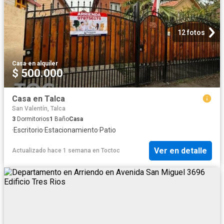
12 fotos
Casa
·
en alquiler
$ 500.000
Casa en Talca
San Valentín, Talca
3
Dormitorios
1
Baño
Casa
·
Escritorio
·
Estacionamiento
·
Patio
Ver en detalle
Actualizado hace 1 semana
en
Toctoc