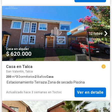
12 fotos
Casa
·
en alquiler
$ 620.000
Casa en Talca
San Valentín, Talca
200
m²
3
Dormitorios
2
Baños
Casa
·
Estacionamiento
·
Terraza
·
Zona de secado
·
Piscina
Ver en detalle
Actualizado hace 3 semanas
en
Toctoc