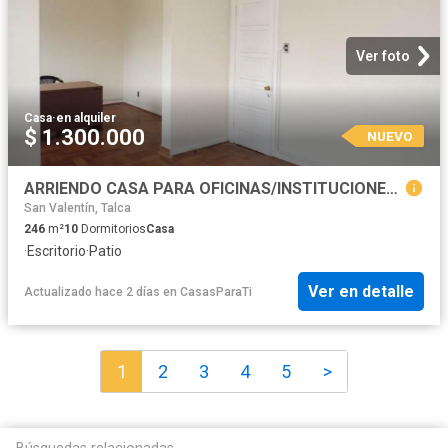
Ver foto
Casa
·
en alquiler
$ 1.300.000
NUEVO
ARRIENDO CASA PARA OFICINAS/INSTITUCIONES 2 PONIENTE, 2 Y 3 SUR
San Valentín, Talca
246
m²
10
Dormitorios
Casa
·
Escritorio
·
Patio
Ver en detalle
Actualizado hace 2 días
en
CasasParaTi
1
2
3
4
5
>