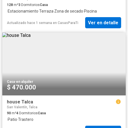
128
m²
3
Dormitorios
Casa
·
Estacionamiento
·
Terraza
·
Zona de secado
·
Piscina
Ver en detalle
Actualizado hace 1 semana
en
CasasParaTi
Casa
·
en alquiler
$ 470.000
house Talca
San Valentín, Talca
90
m²
4
Dormitorios
Casa
·
Patio
·
Trastero