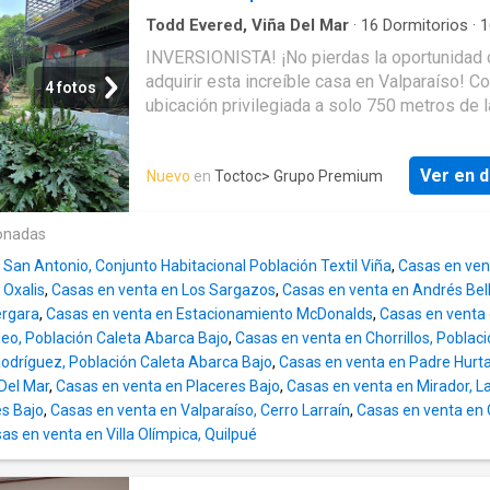
o sala de estar, 2 baños completos y uno am
visitas.*Distribuc
Todd Evered, Viña Del Mar
·
16
Dormitorios
·
1
·
Casa
·
Escritorio
·
Calefacción
INVERSIONISTA! ¡No pierdas la oportunidad 
adquirir esta increíble casa en Valparaíso! C
4 fotos
ubicación privilegiada a solo 750 metros de l
INACAP y la estación Portales esta propied
ideal para inversión. Con 16 dormitorios y 1
Ver en d
Nuevo
en
Toctoc
> Grupo Premium
en un terreno de 1.900 m2 y 1.000 m2 totale
construidos tendrás espacio de sobra para di
o rentabilizar. Código: 61.596 Con una orienta
onadas
Nor-Oriente podrás disfrutar de una excelent
San Antonio, Conjunto Habitacional Población Textil Viña
,
Casas en vent
iluminación y vistas despejadas. Además su 
 Oxalis
,
Casas en venta en Los Sargazos
,
Casas en venta en Andrés Bell
departamento apto para oficina y hospedajes
ergara
,
Casas en venta en Estacionamiento McDonalds
,
Casas en venta
brinda la versatilidad que necesitas. Aunque 
eo, Población Caleta Abarca Bajo
,
Casas en venta en Chorrillos, Poblac
cuenta con calefacción no será un problema 
odríguez, Población Caleta Abarca Bajo
,
Casas en venta en Padre Hurtad
Valparaíso disfruta de un clima agradable dur
 Del Mar
,
Casas en venta en Placeres Bajo
,
Casas en venta en Mirador, La
mayor parte del año. ¡Y lo mejor de todo es q
es Bajo
,
Casas en venta en Valparaíso, Cerro Larraín
,
Casas en venta en 
viene amoblada lista para habitarla! No dejes
as en venta en Villa Olímpica, Quilpué
esta oportunidad única de adquirir esta espe
propiedad. Contáctame para más información