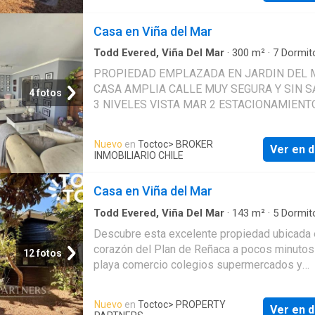
Hall de distribucion living comedor juntos co
a amplio jardin tres dormitorios dos baños C
Casa en Viña del Mar
amoblada con comedor de diario pieza y bañ
servicio 2°PISO: un dormitorio con baño en su
Todd Evered, Viña Del Mar
·
300
m²
·
7
Dormit
Baños
·
Casa
·
Parilla
·
Terraza
·
Zona de secad
un pequeño walk in closet
PROPIEDAD EMPLAZADA EN JARDIN DEL 
Piscina
CASA AMPLIA CALLE MUY SEGURA Y SIN S
4 fotos
3 NIVELES VISTA MAR 2 ESTACIONAMIENT
JARDIN CON TERRAZA Y PISCINA QUINCH
DE ACCESO LIVING COMEDOR SALA DE ES
Nuevo
en
Toctoc
> BROKER
Ver en d
COCINA MUY AMPLIA CON COMEDOR DE D
INMOBILIARIO CHILE
LAVANDERIA 7 DORMITORIOS 4 BAÑOS CA
SOLEADA AMPLIA Y DE ESPACIOS COMOD
Casa en Viña del Mar
DIRECCION REFERENCIAL VMS
Todd Evered, Viña Del Mar
·
143
m²
·
5
Dormit
Baños
·
Casa
Descubre esta excelente propiedad ubicada 
corazón del Plan de Reñaca a pocos minutos
12 fotos
playa comercio colegios supermercados y
locomoción. Una oportunidad ideal tanto para 
como para invertir o remodelar gracias a su
Nuevo
en
Toctoc
> PROPERTY
Ver en d
ubicación estratégica y alta demanda del sect