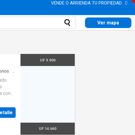
VENDE O ARRIENDA TU PROPIEDAD
Ver mapa
UF 9.900
orios
·
2
ado.
de
a de
etalle
ite con
isos
UF 14.660