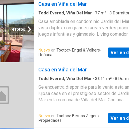
agenda una visita. ¡Te espero! MAC/61596
Casa en Viña del Mar
Todd Evered, Viña Del Mar
·
77
m²
·
3
Dormitor
Baños
·
Casa
·
Estacionamiento
·
Terraza
·
Coci
Casa amoblada en condominio Jardín del Ma
integral
·
Área para niños
·
Gimnasio
vista dúplex con grandes áreas verdes pisci
4 fotos
juegos infantiles y gimnasio. Living comedor
salida a terraza cocina americana tres dormit
dos baños un estacionamiento Excelente ubi
Nuevo
en
Toctoc
> Engel & Volkers-
Ver en d
zona residencial y tranquila buena locomoció
Reñaca
cercana supermercados colegios centros
comerciales y centros de salud
Casa en Viña del Mar
Todd Evered, Viña Del Mar
·
3.011
m²
·
8
Dormi
7
Baños
·
Casa
Se encuentra disponible para la venta esta a
lujosa casa en el prestigioso sector de Jardí
Mar en la comuna de Viña del Mar. Con una
excelente ubicación esta propiedad se encue
un tranquilo y seguro vecindario ideal para a
Nuevo
en
Toctoc
> Berrios Zegers
Ver en d
que buscan una vida relajada y rodeada de
Propiedades
hermosos paisajes. Esta casa cuenta con oc