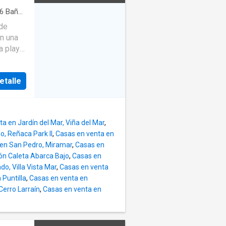
plio de
6
Baños
de
on una
a playa
ad es
6 baños
etalle
s
sfrutar
ción
e
a en Jardín del Mar, Viña del Mar
,
tipo de
o, Reñaca Park II
,
Casas en venta en
 te
 en San Pedro, Miramar
,
Casas en
no
ión Caleta Abarca Bajo
,
Casas en
ya que
o, Villa Vista Mar
,
Casas en venta
ante la
 Puntilla
,
Casas en venta en
ue
Cerro Larraín
,
Casas en venta en
 pasar
ctacular
 y