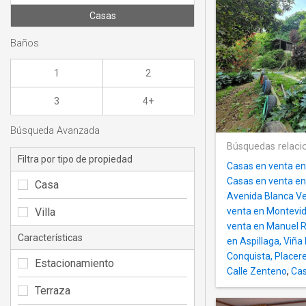
Casas
Baños
1
2
3
4+
Búsqueda Avanzada
Búsquedas relaci
Filtra por tipo de propiedad
Casas en venta en 
Casas en venta en
Casa
Avenida Blanca V
Villa
venta en Montevid
venta en Manuel R
Características
en Aspillaga, Viña
Conquista, Placer
Estacionamiento
Calle Zenteno
,
Cas
Terraza