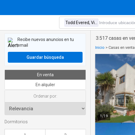
3.517 casas en ve
Recibe nuevos anuncios en tu
email
Inicio
>
Casas en venta
Guardar búsqueda
En venta
En alquiler
Ordenar por:
1
/
19
Dormitorios