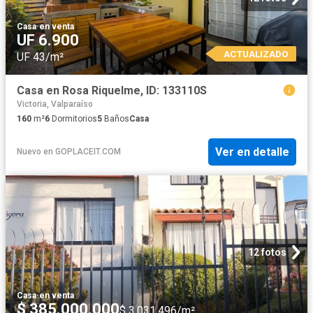
Casa
·
en venta
UF 6.900
ACTUALIZADO
UF 43/m²
Casa en Rosa Riquelme, ID: 133110S
Victoria, Valparaíso
160
m²
6
Dormitorios
5
Baños
Casa
Ver en detalle
Nuevo
en
GOPLACEIT.COM
12 fotos
Casa
·
en venta
$ 385.000.000
$ 3.031.496/m²