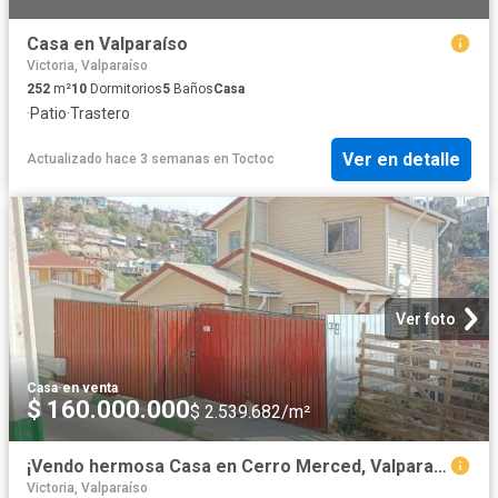
Casa en Valparaíso
Victoria, Valparaíso
252
m²
10
Dormitorios
5
Baños
Casa
·
Patio
·
Trastero
Ver en detalle
Actualizado hace 3 semanas
en
Toctoc
Ver foto
Casa
·
en venta
$ 160.000.000
$ 2.539.682/m²
¡Vendo hermosa Casa en Cerro Merced, Valparaíso!
Victoria, Valparaíso