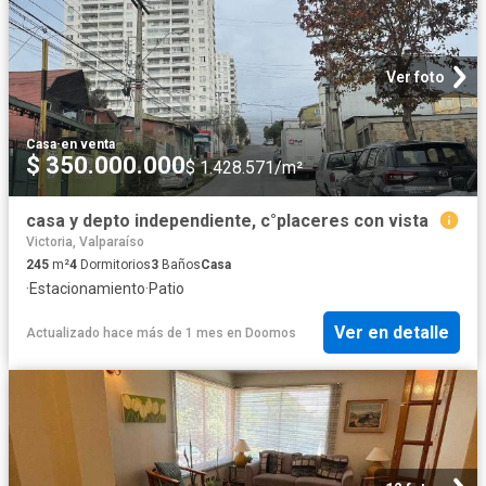
Ver foto
Casa
·
en venta
$ 350.000.000
$ 1.428.571/m²
casa y depto independiente, c°placeres con vista
Victoria, Valparaíso
245
m²
4
Dormitorios
3
Baños
Casa
·
Estacionamiento
·
Patio
Ver en detalle
Actualizado hace más de 1 mes
en
Doomos