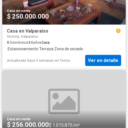
Casa
·
en venta
$ 250.000.000
Casa en Valparaíso
Victoria, Valparaíso
5
Dormitorios
3
Baños
Casa
·
Estacionamiento
·
Terraza
·
Zona de secado
Ver en detalle
Actualizado hace 3 semanas
en
Toctoc
Casa
·
en venta
$ 256.000.000
$ 1.015.873/m²