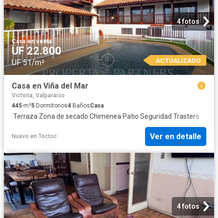
4 fotos
Casa
·
en venta
UF 22.800
ACTUALIZADO
UF 51/m²
Casa en Viña del Mar
Victoria, Valparaíso
445
m²
5
Dormitorios
4
Baños
Casa
·
Terraza
·
Zona de secado
·
Chimenea
·
Patio
·
Seguridad
·
Trastero
Ver en detalle
Nuevo
en
Toctoc
4 fotos