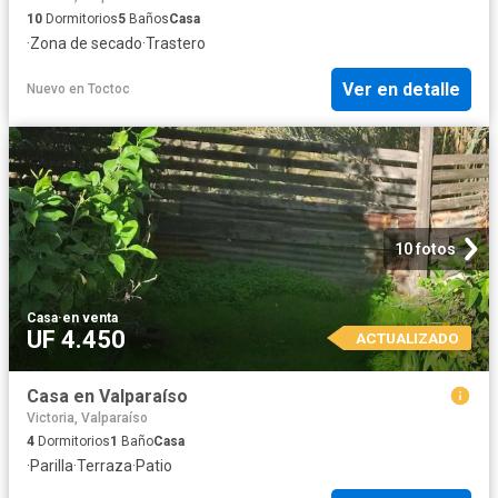
10
Dormitorios
5
Baños
Casa
·
Zona de secado
·
Trastero
Ver en detalle
Nuevo
en
Toctoc
10 fotos
Casa
·
en venta
UF 4.450
ACTUALIZADO
Casa en Valparaíso
Victoria, Valparaíso
4
Dormitorios
1
Baño
Casa
·
Parilla
·
Terraza
·
Patio