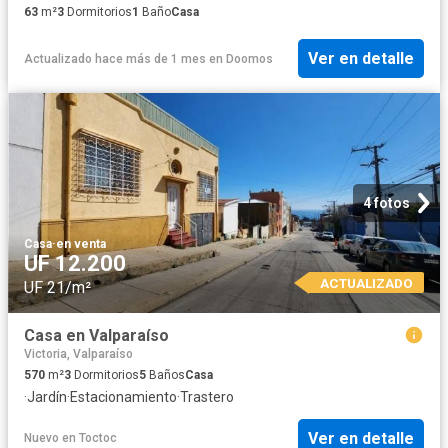
63
m²
3
Dormitorios
1
Baño
Casa
Ver en detalle
Actualizado hace más de 1 mes
en
Doomos
4 fotos
Casa
·
en venta
UF 12.200
ACTUALIZADO
UF 21/m²
Casa en Valparaíso
Victoria, Valparaíso
570
m²
3
Dormitorios
5
Baños
Casa
·
Jardín
·
Estacionamiento
·
Trastero
Ver en detalle
Nuevo
en
Toctoc