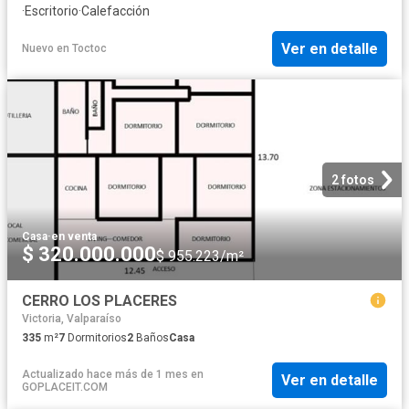
·
Escritorio
·
Calefacción
Ver en detalle
Nuevo
en
Toctoc
2 fotos
Casa
·
en venta
$ 320.000.000
$ 955.223/m²
CERRO LOS PLACERES
Victoria, Valparaíso
335
m²
7
Dormitorios
2
Baños
Casa
Actualizado hace más de 1 mes
en
Ver en detalle
GOPLACEIT.COM