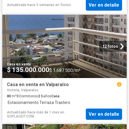
Ver en detalle
Actualizado hace 3 semanas
en
Toctoc
12 fotos
Casa
·
en venta
$ 135.000.000
$ 1.687.500/m²
Casa en venta en Valparaíso
Victoria, Valparaíso
80
m²
3
Dormitorios
2
Baños
Casa
·
Estacionamiento
·
Terraza
·
Trastero
Actualizado hace más de 1 mes
en
Ver en detalle
GOPLACEIT.COM