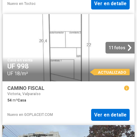
Ver en detalle
Nuevo
en
Toctoc
11 fotos
Casa
·
en venta
UF 998
ACTUALIZADO
UF 18/m²
CAMINO FISCAL
Victoria, Valparaíso
54
m²
Casa
Ver en detalle
Nuevo
en
GOPLACEIT.COM