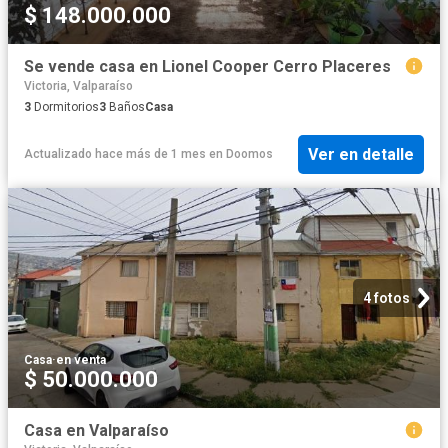
$ 148.000.000
Se vende casa en Lionel Cooper Cerro Placeres
Victoria, Valparaíso
3
Dormitorios
3
Baños
Casa
Ver en detalle
Actualizado hace más de 1 mes
en
Doomos
4 fotos
Casa
·
en venta
$ 50.000.000
Casa en Valparaíso