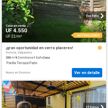
Ver foto
Casa
·
en venta
UF 4.550
ACTUALIZADO
UF 22/m²
¡gran oportunidad en cerro placeres!
Victoria, Valparaíso
200
m²
4
Dormitorios
1
Baño
Casa
·
Parilla
·
Terraza
·
Patio
Ver en detalle
Nuevo
en
Doomos
12 fotos