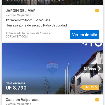
JARDIN DEL MAR
Victoria, Valparaíso
127
m²
4
Dormitorios
3
Baños
Casa
·
Terraza
·
Zona de secado
·
Patio
·
Seguridad
Actualizado hace más de 1 mes
en
Ver en detalle
GOPLACEIT.COM
12 fotos
Casa
·
en venta
UF 8.790
NUEVO
Casa en Valparaíso
Victoria, Valparaíso