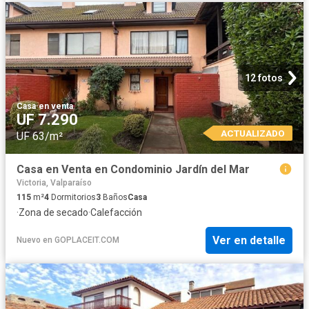
12 fotos
Casa
·
en venta
UF 7.290
ACTUALIZADO
UF 63/m²
Casa en Venta en Condominio Jardín del Mar
Victoria, Valparaíso
115
m²
4
Dormitorios
3
Baños
Casa
·
Zona de secado
·
Calefacción
Ver en detalle
Nuevo
en
GOPLACEIT.COM