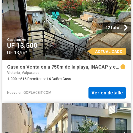
12 fotos
Casa
·
en venta
UF 13.500
ACTUALIZADO
UF 13/m²
Casa en Venta en a 750m de la playa, INACAP y estación Portales
Victoria, Valparaíso
1.000
m²
16
Dormitorios
16
Baños
Casa
Ver en detalle
Nuevo
en
GOPLACEIT.COM