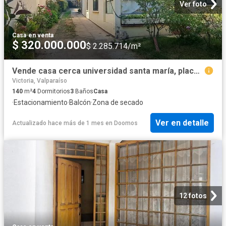
Ver foto
Casa
·
en venta
$ 320.000.000
$ 2.285.714/m²
Vende casa cerca universidad santa maría, placeres
Victoria, Valparaíso
140
m²
4
Dormitorios
3
Baños
Casa
·
Estacionamiento
·
Balcón
·
Zona de secado
Ver en detalle
Actualizado hace más de 1 mes
en
Doomos
12 fotos