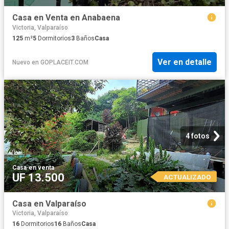
Casa en Venta en Anabaena
Victoria, Valparaíso
125
m²
5
Dormitorios
3
Baños
Casa
Ver en detalle
Nuevo
en
GOPLACEIT.COM
4 fotos
Casa
·
en venta
UF 13.500
ACTUALIZADO
Casa en Valparaíso
Victoria, Valparaíso
16
Dormitorios
16
Baños
Casa