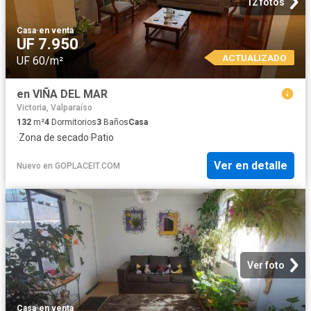
12 fotos
Casa
·
en venta
UF 7.950
ACTUALIZADO
UF 60/m²
en VIÑA DEL MAR
Victoria, Valparaíso
132
m²
4
Dormitorios
3
Baños
Casa
·
Zona de secado
·
Patio
Ver en detalle
Nuevo
en
GOPLACEIT.COM
Ver foto
Casa
·
en venta