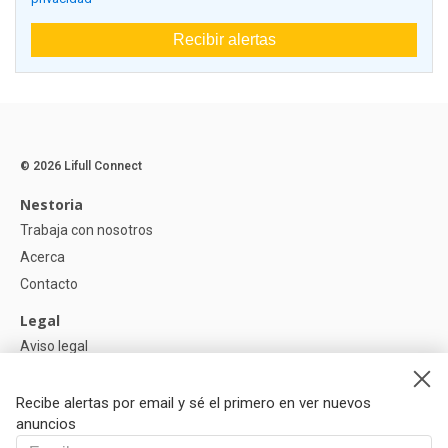
Recibir alertas
© 2026 Lifull Connect
Nestoria
Trabaja con nosotros
Acerca
Contacto
Legal
Aviso legal
Política de Privacidad
Política de Cookies
Recibe alertas por email y sé el primero en ver nuevos
anuncios
Ayuda