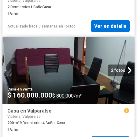
Victoria, Valparaíso
2
Dormitorios
1
Baño
Casa
·
Patio
Ver en detalle
Actualizado hace 3 semanas
en
Toctoc
2 fotos
Casa
·
en venta
$ 160.000.000
$ 800.000/m²
Casa en Valparaíso
Victoria, Valparaíso
200
m²
9
Dormitorios
4
Baños
Casa
·
Patio