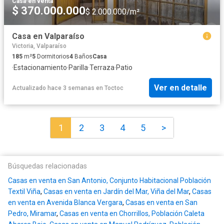
Casa
·
en venta
$ 370.000.000
$ 2.000.000/m²
Casa en Valparaíso
Victoria, Valparaíso
185
m²
5
Dormitorios
4
Baños
Casa
·
Estacionamiento
·
Parilla
·
Terraza
·
Patio
Ver en detalle
Actualizado hace 3 semanas
en
Toctoc
1
2
3
4
5
>
Búsquedas relacionadas
Casas en venta en San Antonio, Conjunto Habitacional Población
Textil Viña
,
Casas en venta en Jardín del Mar, Viña del Mar
,
Casas
en venta en Avenida Blanca Vergara
,
Casas en venta en San
Pedro, Miramar
,
Casas en venta en Chorrillos, Población Caleta