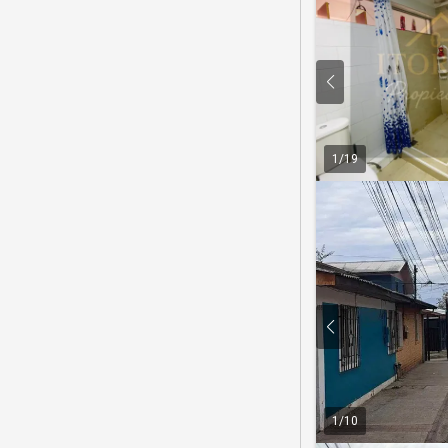
1
/
19
1
/
10