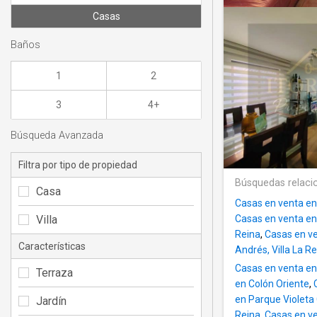
Casas
Baños
1
2
3
4+
Búsqueda Avanzada
Filtra por tipo de propiedad
Búsquedas relaci
Casa
Casas en venta en 
Villa
Casas en venta en C
Reina
,
Casas en ve
Características
Andrés, Villa La R
Casas en venta en 
Terraza
en Colón Oriente
,
en Parque Violeta
Jardín
Reina
,
Casas en ve