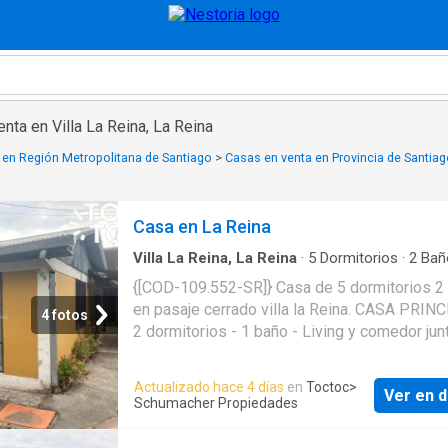
nta en Villa La Reina, La Reina
 en Región Metropolitana de Santiago
>
Casas en venta en Provincia de Santia
Casa en La Reina
Villa La Reina, La Reina
·
5
Dormitorios
·
2
Bañ
Casa
·
Cocina integral
{[COD-109.552-SR]} Casa de 5 dormitorios 2
en pasaje cerrado villa la Reina. CASA PRINC
4 fotos
2 dormitorios - 1 baño - Living y comedor jun
Cocina gas de balón - Contribuciones excent
estacionamientos no techados - Año 1974 -
Actualizado hace 4 días
en
Toctoc
>
Ver en d
Orientacion todas DEPARTAMENTO INTERIO
Schumacher Propiedades
1 - Living comedor - Cocina americana PISO 
dormitorios - 1 baño