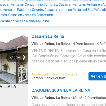
oficina taller o incluso como una excelente
asas en venta en Condominio Cumbres
,
Casas en venta en Antupirén Al
alternativa de inversión para generar ingreso
en venta en Paidahue Oriente
,
Casas en venta en Portal del Sol, Peñalol
mediante arriendo. Se ubica a solo 5 minutos
lolén
,
Casas en venta en Arboretum
Hospital Militar con fácil acceso a important
avenidas locomoción colect
venta en Villa La Reina, La Reina
Casa en La Reina
Villa La Reina, La Reina
·
4
Dormitorios
·
4
Bañ
Casa
·
Estacionamiento
·
Parilla
VENTA DIRECTA: Espectacular Casa en La Re
¡Sin Comisión de Corretaje! Se vende excele
2 fotos
casa de albañilería sólida ubicada en un sect
residencial consolidado seguro y con conect
privilegiada en la comuna de La Reina. A pas
Actualizado hace 3 semanas
en
Ver en d
estación de Metro Fernando Castillo de Vela
Toctoc
> Daniel Muñoz
Precio: $490.000.000 Contacto: Daniel Muñoz
+56923869190 Características Principales: T
CAQUENA 300 VILLA LA REINA
350 m² Construido: 150 m² (Construcción sól
gran calidad) Dormitorios: 4 amplios dormitor
Villa La Reina, La Reina
·
60
m²
·
2
Dormitorios
Baño
·
Casa
·
Terraza
·
Patio
·
Trastero
Baños: 3 baños completos + 1 baño de servic
Casa en venta en La Reina comuna reconocid