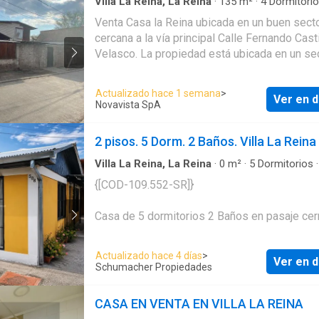
Eulogio Sánchez y 12 min (vehículo) de esta
Villa La Reina, La Reina
·
135
m²
·
4
Dormitori
Baño
·
Casa
·
Agua
·
Patio
metro Fernando Castillo Velasco y Mall Plaz
Venta Casa la Reina ubicada en un buen sector,
Calles de referencia Tallinay Toconao Iván 
cercana a la vía principal Calle Fernando Casti
Montiel Huapi. NO DEJES DE VISITAR Comis
Velasco. La propiedad está ubicada en un se
corretaje 2%
residencial, cerca de colegios, Comercio,
Supermercados, teniendo excelente conexió
Actualizado hace 1 semana
>
Ver en d
locomoción muy cercana. La casa consta de l
Novavista SpA
comedor separados, amplios recintos. Cuatr
dormitorios un baño., Loggia, cocina tradicion
2 pisos. 5 Dorm. 2 Baños. Villa La Reina
puede hacer un acceso para un vehiculo. Pre
Conversable Vende Novavista SPA Coordina 
Villa La Reina, La Reina
·
0
m²
·
5
Dormitorios
Baños
·
Casa
·
Balcón
·
Estacionamiento
·
Inter
visita al 9 6628----
{[COD-109.552-SR]}
Terraza
Casa de 5 dormitorios 2 Baños en pasaje cer
villa la Reina.
Actualizado hace 4 días
>
Ver en d
CASA PRINCIPAL
Schumacher Propiedades
- 2 dormitorios
- 1 baño
CASA EN VENTA EN VILLA LA REINA
- Living y comedor juntos