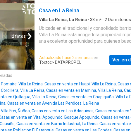
baño y estacionamiento. Ambas propiedades
www.grialpropiedades.cl/propiedad/115266
muy cómodas, ideal para familia con niños, y
Casa en La Reina
3d-en-la-reina Síguenos en
en la otra propiedad puede vivir la persona q
www.facebook.com/Grialpropiedades/ y enté
socorra a la familia en caso de emergencia. 
Villa La Reina, La Reina
·
38
m²
·
2
Dormitorios
todas nuestras novedades servicios propie
Baño
·
Casa
·
Escritorio
es ideal para familia con padres mayores. En
Ubicada en el tradicional y consolidado barri
principal puede vivir la familia y en la otra ca
Villa La Reina esta acogedora propiedad rep
12 fotos
puede vivir el familiar que requiere apoyo,
una excelente oportunidad para quienes busca
manteniendo cada uno su espacio. Las prop
en un entorno con una excelente conectividad
se encuentran comunicadas por el patio dela
Construida en 1975 la vivienda principal se 
Actualizado hace 2 semanas
en
separadas, por una puerta de fierro que perm
Ver en d
sobre un terreno de 135 m y cuenta con una
Toctoc
> DATAPROP.CL
movilidad hacia ambos inmuebles. Las vivie
distribución funcional que incluye 2 dormitori
encuentran cerca de Hospital Militar, Superm
baño ofreciendo espacios ideales para una p
onadas
Colegio Sagrado Corazón de La Reina, Piscin
una familia pequeña o quienes desean remod
Jardín Infantil Talinay, club aéreo y servicios
Pomaire, Villa La Reina
,
Casas en venta en Huapi, Villa La Reina
,
Casas e
aumentar su valor. Uno de los grandes atribu
entre otros. Con l
ordillera, Villa La Reina
,
Casas en venta en Mamina, Villa La Reina
,
Cas
esta propiedad es que en la parte posterior d
nta en Quillagua, Villa La Reina
,
Casas en venta en Chapiquiña, Villa La 
terreno cuenta con una construcción indepen
eina
,
Casas en venta en Avenida Las Perdices, La Reina
que actualmente no se encuentra regularizad
Villa Frei, Ñuñoa
,
Casas en venta en Los Adoquines
,
Casas en venta en V
Gracias a su acceso independiente este esp
Casas en venta en Vital Apoquindo, Bosque Apoquindo
,
Casas en venta 
ofrece un gran potencial para ser utilizado po
 Cousiño
,
Casas en venta en Barrio Industrial, La Reina
,
Casas en venta 
segunda familia como vivienda para un famili
nta en Población El Estanque
,
Casas en venta en Las Condes
,
Casas en