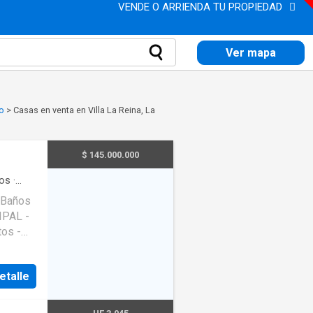
VENDE O ARRIENDA TU PROPIEDAD
Ver mapa
go
>
Casas en venta en Villa La Reina, La
$ 145.000.000
os
·
 Baños
IPAL -
tos -
as - 2
etalle
R PISO
2 - 3