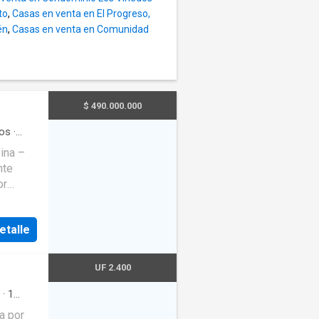
to
,
Casas en venta en El Progreso,
s
én
,
Casas en venta en Comunidad
 del
es
$ 490.000.000
os
·
ina –
nte
or
ividad
os de la
etalle
sco.
 Ortiz
erreno:
UF 2.400
ida y de
ios.
·
1
io.
a por