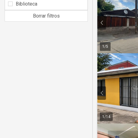
Biblioteca
Borrar filtros
1
/
5
1
/
14