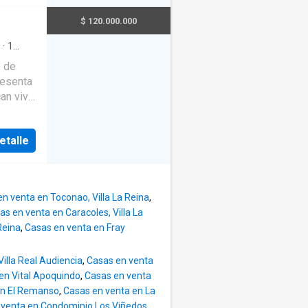
 son
-casa-
a que
$ 120.000.000
ue
rate de
También
·
1
 la casa
o de
sa
resenta
n vivir
iedades
.
ntero y
emplaza
ite
etalle
ndas se
os y 1
ercado,
areja
a,
elar y
 básicos
n venta en Toconao, Villa La Reina
,
tos de
as en venta en Caracoles, Villa La
el
Reina
,
Casas en venta en Fray
diente
a.
illa Real Audiencia
,
Casas en venta
acio
en Vital Apoquindo
,
Casas en venta
r una
en El Remanso
,
Casas en venta en La
ar
 venta en Condominio Los Viñedos