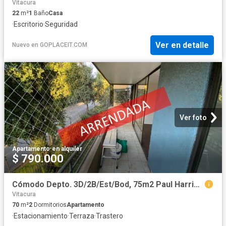
Vitacura
22
m²
1
Baño
Casa
·
Escritorio
·
Seguridad
Ver en detalle
Nuevo
en
GOPLACEIT.COM
Ver foto
Apartamento
·
en alquiler
$ 790.000
Cómodo Depto. 3D/2B/Est/Bod, 75m2 Paul Harris/Colon, Las Condes
Vitacura
70
m²
2
Dormitorios
Apartamento
·
Estacionamiento
·
Terraza
·
Trastero