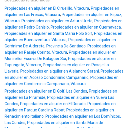
Búsquedas relacionadas
Propiedades en alquiler en El Ciruelillo, Vitacura
,
Propiedades en
alquiler en Las Fresas, Vitacura
,
Propiedades en alquiler en Espoz,
Vitacura
,
Propiedades en alquiler en Arturo Ureta
,
Propiedades en
alquiler en Pedro Canisio
,
Propiedades en alquiler en Cuernavaca
,
Propiedades en alquiler en Santa María Polo Golf
,
Propiedades en
alquiler en Buenaventura, Vitacura
,
Propiedades en alquiler en
Gerónimo De Alderete, Provincia De Santiago
,
Propiedades en
alquiler en Pasaje Corinto, Vitacura
,
Propiedades en alquiler en
Monseñor Escriva De Balaguer Sur
,
Propiedades en alquiler en
Tupungato, Vitacura
,
Propiedades en alquiler en Pasaje La
Llaveria
,
Propiedades en alquiler en Alejandro Serani
,
Propiedades
en alquiler en Acceso Condominio Campanario
,
Propiedades en
alquiler en Condominio Campanario, Vitacura
Propiedades en alquiler en El Golf, Las Condes
,
Propiedades en
alquiler en La Pirámide
,
Propiedades en alquiler en Nueva Las
Condes
,
Propiedades en alquiler en El Dorado
,
Propiedades en
alquiler en Parque Carolina Rabat
,
Propiedades en alquiler en
Renacimiento Italiano
,
Propiedades en alquiler en Los Domínicos,
Las Condes
,
Propiedades en alquiler en Santa María de