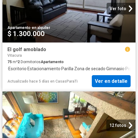
Ver foto
Apartamento
·
en alquiler
$ 1.300.000
El golf amoblado
Vitacura
75
m²
2
Dormitorios
Apartamento
·
Escritorio
·
Estacionamiento
·
Parilla
·
Zona de secado
·
Gimnasio
·
Piscin
Ver en detalle
Actualizado hace 5 días
en
CasasParaTi
12 fotos