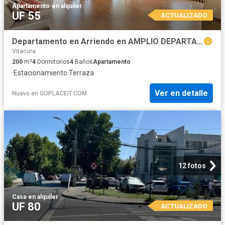
Apartamento
·
en alquiler
UF 55
ACTUALIZADO
Departamento en Arriendo en AMPLIO DEPARTAMENTO CERCANO A CLUB DE GOLF LOS LEONES, VITACURA
Vitacura
200
m²
4
Dormitorios
4
Baños
Apartamento
·
Estacionamiento
·
Terraza
Ver en detalle
Nuevo
en
GOPLACEIT.COM
12 fotos
Casa
·
en alquiler
UF 80
ACTUALIZADO