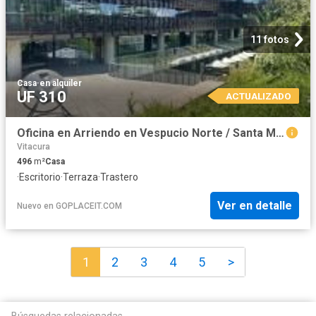
11 fotos
Casa
·
en alquiler
UF 310
ACTUALIZADO
Oficina en Arriendo en Vespucio Norte / Santa María
Vitacura
496
m²
Casa
·
Escritorio
·
Terraza
·
Trastero
Ver en detalle
Nuevo
en
GOPLACEIT.COM
1
2
3
4
5
>