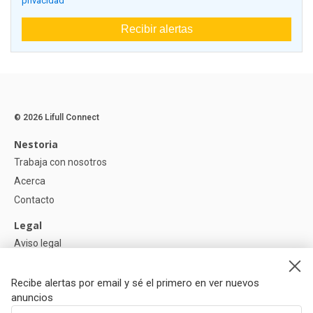
privacidad
Recibir alertas
© 2026 Lifull Connect
Nestoria
Trabaja con nosotros
Acerca
Contacto
Legal
Aviso legal
Política de Privacidad
Política de Cookies
Recibe alertas por email y sé el primero en ver nuevos
anuncios
Ayuda