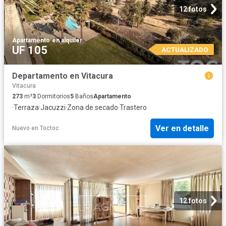
12 fotos
Apartamento
·
en alquiler
UF 105
ACTUALIZADO
Departamento en Vitacura
Vitacura
273
m²
3
Dormitorios
5
Baños
Apartamento
·
Terraza
·
Jacuzzi
·
Zona de secado
·
Trastero
Ver en detalle
Nuevo
en
Toctoc
12 fotos