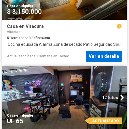
Casa
·
en alquiler
$ 3.150.000
Casa en Vitacura
Vitacura
5
Dormitorios
3
Baños
Casa
·
Cocina equipada
·
Alarma
·
Zona de secado
·
Patio
·
Seguridad
·
Sauna
Ver en detalle
Actualizado hace 1 semana
en
Toctoc
12 fotos
Casa
·
en alquiler
UF 65
ACTUALIZADO