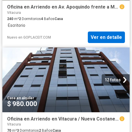
Oficina en Arriendo en Av. Apoquindo frente a Municipalidad e Las Condes
Vitacura
240
m²
2
Dormitorios
4
Baños
Casa
·
Escritorio
Ver en detalle
Nuevo
en
GOPLACEIT.COM
12 fotos
Casa
·
en alquiler
$ 980.000
Oficina en Arriendo en Vitacura / Nueva Costanera
Vitacura
70
m²
3
Dormitorios
2
Baños
Casa