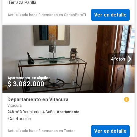
·
Terraza
·
Parilla
Ver en detalle
Actualizado hace 3 semanas
en
CasasParaTi
4 fotos
Apartamento
·
en alquiler
$ 3.082.000
Departamento en Vitacura
Vitacura
248
m²
3
Dormitorios
4
Baños
Apartamento
·
Calefacción
Ver en detalle
Actualizado hace 3 semanas
en
Toctoc