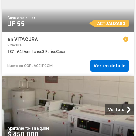
Casa
·
en alquiler
UF 55
ACTUALIZADO
en VITACURA
Vitacura
137
m²
4
Dormitorios
3
Baños
Casa
Ver en detalle
Nuevo
en
GOPLACEIT.COM
Ver foto
Apartamento
·
en alquiler
$ 450.000