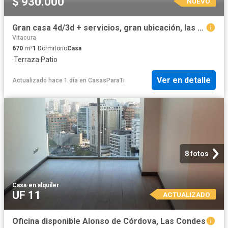
$ 930.000
NUEVO
Gran casa 4d/3d + servicios, gran ubicación, las condes
Vitacura
670
m²
1
Dormitorio
Casa
·
Terraza
·
Patio
Ver en detalle
Actualizado hace 1 día
en
CasasParaTi
8 fotos
Casa
·
en alquiler
UF 11
ACTUALIZADO
Oficina disponible Alonso de Córdova, Las Condes