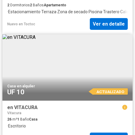
2
Dormitorios
2
Baños
Apartamento
·
Estacionamiento
·
Terraza
·
Zona de secado
·
Piscina
·
Trastero
·
Calefac
Ver en detalle
Nuevo
en
Toctoc
Casa
·
en alquiler
UF 10
ACTUALIZADO
en VITACURA
Vitacura
26
m²
1
Baño
Casa
·
Escritorio