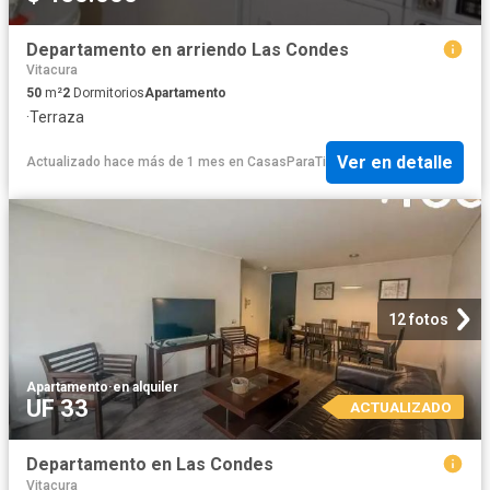
Departamento en arriendo Las Condes
Vitacura
50
m²
2
Dormitorios
Apartamento
·
Terraza
Ver en detalle
Actualizado hace más de 1 mes
en
CasasParaTi
12 fotos
Apartamento
·
en alquiler
UF 33
ACTUALIZADO
Departamento en Las Condes
Vitacura