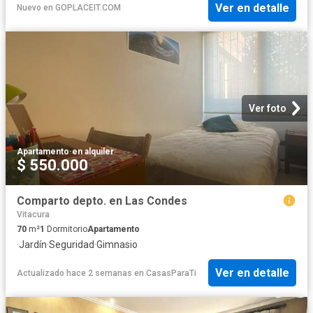
Ver en detalle
Nuevo
en
GOPLACEIT.COM
Ver foto
Apartamento
·
en alquiler
$ 550.000
Comparto depto. en Las Condes
Vitacura
70
m²
1
Dormitorio
Apartamento
·
Jardín
·
Seguridad
·
Gimnasio
Ver en detalle
Actualizado hace 2 semanas
en
CasasParaTi