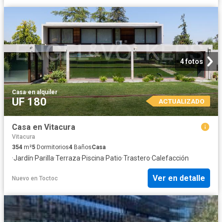
4 fotos
Casa
·
en alquiler
UF 180
ACTUALIZADO
Casa en Vitacura
Vitacura
354
m²
5
Dormitorios
4
Baños
Casa
·
Jardín
·
Parilla
·
Terraza
·
Piscina
·
Patio
·
Trastero
·
Calefacción
Ver en detalle
Nuevo
en
Toctoc