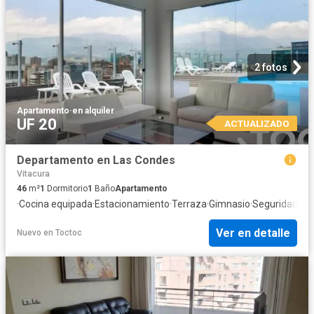
2 fotos
Apartamento
·
en alquiler
UF 20
ACTUALIZADO
Departamento en Las Condes
Vitacura
46
m²
1
Dormitorio
1
Baño
Apartamento
·
Cocina equipada
·
Estacionamiento
·
Terraza
·
Gimnasio
·
Seguridad
·
Tr
Ver en detalle
Nuevo
en
Toctoc