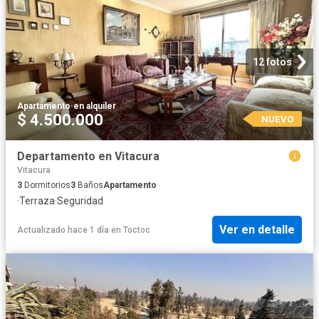
12 fotos
Apartamento
·
en alquiler
$ 4.500.000
NUEVO
Departamento en Vitacura
Vitacura
3
Dormitorios
3
Baños
Apartamento
·
Terraza
·
Seguridad
Ver en detalle
Actualizado hace 1 día
en
Toctoc