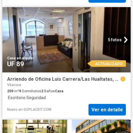
5 fotos
Casa
·
en alquiler
UF 89
ACTUALIZADO
Arriendo de Oficina Luis Carrera/Las Hualtatas, Vitacura 9 habitaciones 2 baños 209 m2
Vitacura
209
m²
9
Dormitorios
2
Baños
Casa
·
Escritorio
·
Seguridad
Ver en detalle
Nuevo
en
GOPLACEIT.COM