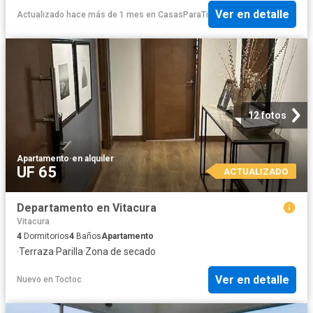
Ver en detalle
Actualizado hace más de 1 mes
en
CasasParaTi
12 fotos
Apartamento
·
en alquiler
UF 65
ACTUALIZADO
Departamento en Vitacura
Vitacura
4
Dormitorios
4
Baños
Apartamento
·
Terraza
·
Parilla
·
Zona de secado
Ver en detalle
Nuevo
en
Toctoc