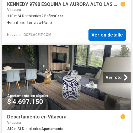
KENNEDY 9798 ESQUINA LA AURORA ALTO LAS CONDES/PLENO KENNEDY FRENTE MALL ALTO LAS CONDES AREA DESING, Vitacura
Vitacura
110
m²
4
Dormitorios
2
Baños
Casa
·
Escritorio
·
Terraza
·
Patio
Ver en detalle
Nuevo
en
GOPLACEIT.COM
Ver foto
Apartamento
·
en alquiler
$ 4.697.150
Departamento en Vitacura
Vitacura
240
m²
3
Dormitorios
Apartamento