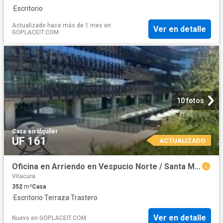
·
Escritorio
Actualizado hace más de 1 mes
en
Ver en detalle
GOPLACEIT.COM
10 fotos
Casa
·
en alquiler
UF 161
ACTUALIZADO
Oficina en Arriendo en Vespucio Norte / Santa María
Vitacura
352
m²
Casa
·
Escritorio
·
Terraza
·
Trastero
Ver en detalle
Nuevo
en
GOPLACEIT.COM