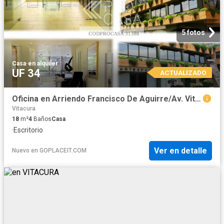
5 fotos
Casa
·
en alquiler
UF 34
ACTUALIZADO
Oficina en Arriendo Francisco De Aguirre/Av. Vitacura, Vitacura
Vitacura
18
m²
4
Baños
Casa
·
Escritorio
Ver en detalle
Nuevo
en
GOPLACEIT.COM