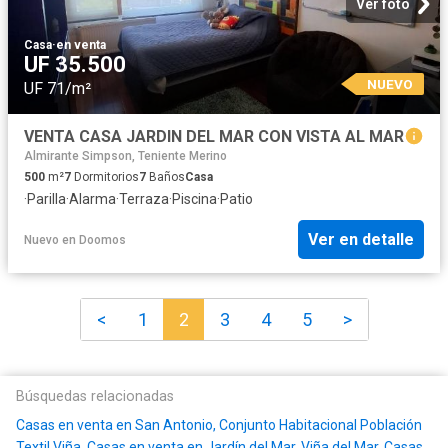
Ver foto
Casa
·
en venta
UF 35.500
NUEVO
UF 71/m²
VENTA CASA JARDIN DEL MAR CON VISTA AL MAR
Almirante Simpson, Teniente Merino
500
m²
7
Dormitorios
7
Baños
Casa
·
Parilla
·
Alarma
·
Terraza
·
Piscina
·
Patio
Ver en detalle
Nuevo
en
Doomos
<
1
2
3
4
5
>
Búsquedas relacionadas
Casas en venta en San Antonio, Conjunto Habitacional Población
Textil Viña
,
Casas en venta en Jardín del Mar, Viña del Mar
,
Casas