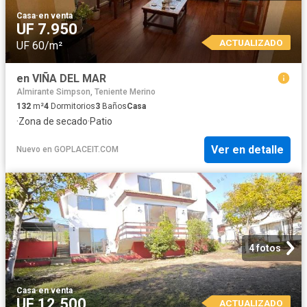
Casa
·
en venta
UF 7.950
ACTUALIZADO
UF 60/m²
en VIÑA DEL MAR
Almirante Simpson, Teniente Merino
132
m²
4
Dormitorios
3
Baños
Casa
·
Zona de secado
·
Patio
Ver en detalle
Nuevo
en
GOPLACEIT.COM
4 fotos
Casa
·
en venta
UF 12.500
ACTUALIZADO