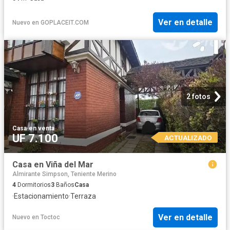
Ver en detalle
Nuevo
en
GOPLACEIT.COM
2 fotos
Casa
·
en venta
UF 7.100
ACTUALIZADO
Casa en Viña del Mar
Almirante Simpson, Teniente Merino
4
Dormitorios
3
Baños
Casa
·
Estacionamiento
·
Terraza
Ver en detalle
Nuevo
en
Toctoc