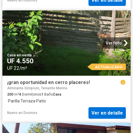
Ver en detalle
Nuevo
en
Doomos
Ver foto
Casa
·
en venta
UF 4.550
ACTUALIZADO
UF 22/m²
¡gran oportunidad en cerro placeres!
Almirante Simpson, Teniente Merino
200
m²
4
Dormitorios
1
Baño
Casa
·
Parilla
·
Terraza
·
Patio
Ver en detalle
Nuevo
en
Doomos