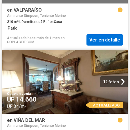
en VALPARAÍSO
Almirante Simpson, Teniente Merino
210
m²
4
Dormitorios
2
Baños
Casa
·
Patio
Actualizado hace más de 1 mes
en
Ver en detalle
GOPLACEIT.COM
12 fotos
Casa
·
en venta
UF 14.660
ACTUALIZADO
UF 34/m²
en VIÑA DEL MAR
Almirante Simpson, Teniente Merino