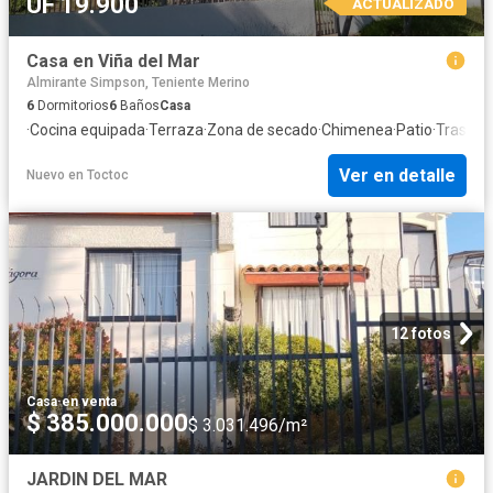
UF 19.900
ACTUALIZADO
Casa en Viña del Mar
Almirante Simpson, Teniente Merino
6
Dormitorios
6
Baños
Casa
·
Cocina equipada
·
Terraza
·
Zona de secado
·
Chimenea
·
Patio
·
Traster
Ver en detalle
Nuevo
en
Toctoc
12 fotos
Casa
·
en venta
$ 385.000.000
$ 3.031.496/m²
JARDIN DEL MAR