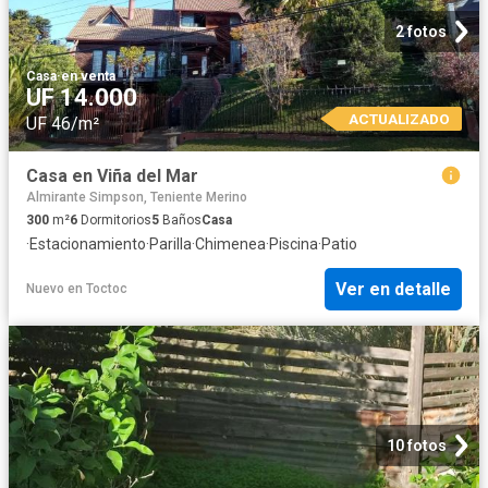
2 fotos
Casa
·
en venta
UF 14.000
ACTUALIZADO
UF 46/m²
Casa en Viña del Mar
Almirante Simpson, Teniente Merino
300
m²
6
Dormitorios
5
Baños
Casa
·
Estacionamiento
·
Parilla
·
Chimenea
·
Piscina
·
Patio
Ver en detalle
Nuevo
en
Toctoc
10 fotos