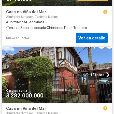
Casa en Viña del Mar
Almirante Simpson, Teniente Merino
4
Dormitorios
4
Baños
Casa
·
Terraza
·
Zona de secado
·
Chimenea
·
Patio
·
Trastero
Ver en detalle
Nuevo
en
Toctoc
12 fotos
Casa
·
en venta
$ 282.000.000
Casa en Viña del Mar
Almirante Simpson, Teniente Merino