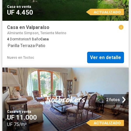
Casa
·
en venta
UF 4.450
ACTUALIZADO
Casa en Valparaíso
Almirante Simpson, Teniente Merino
4
Dormitorios
1
Baño
Casa
·
Parilla
·
Terraza
·
Patio
Ver en detalle
Nuevo
en
Toctoc
2 fotos
Casa
·
en venta
UF 11.000
ACTUALIZADO
UF 75/m²