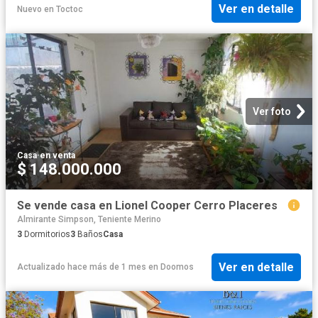
Ver en detalle
Nuevo
en
Toctoc
Ver foto
Casa
·
en venta
$ 148.000.000
Se vende casa en Lionel Cooper Cerro Placeres
Almirante Simpson, Teniente Merino
3
Dormitorios
3
Baños
Casa
Ver en detalle
Actualizado hace más de 1 mes
en
Doomos