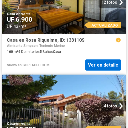
12 fotos
Casa
·
en venta
UF 6.900
ACTUALIZADO
UF 43/m²
Casa en Rosa Riquelme, ID: 133110S
Almirante Simpson, Teniente Merino
160
m²
6
Dormitorios
5
Baños
Casa
Ver en detalle
Nuevo
en
GOPLACEIT.COM
4 fotos
Casa
·
en venta