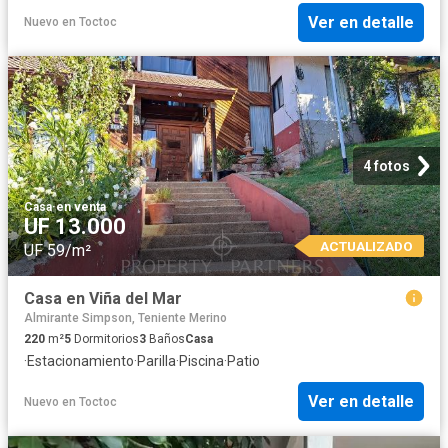
Ver en detalle
Nuevo
en
Toctoc
4 fotos
Casa
·
en venta
UF 13.000
ACTUALIZADO
UF 59/m²
Casa en Viña del Mar
Almirante Simpson, Teniente Merino
220
m²
5
Dormitorios
3
Baños
Casa
·
Estacionamiento
·
Parilla
·
Piscina
·
Patio
Ver en detalle
Nuevo
en
Toctoc