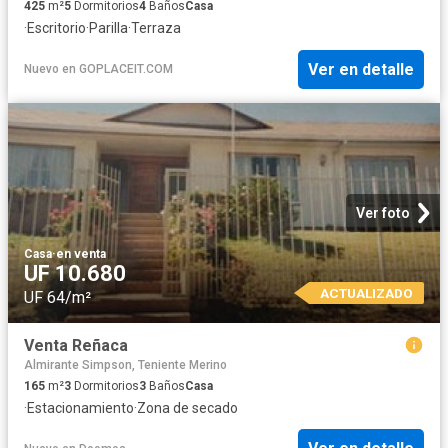
425
m²
5
Dormitorios
4
Baños
Casa
·
Escritorio
·
Parilla
·
Terraza
Ver en detalle
Nuevo
en
GOPLACEIT.COM
Ver foto
Casa
·
en venta
UF 10.680
ACTUALIZADO
UF 64/m²
Venta Reñaca
Almirante Simpson, Teniente Merino
165
m²
3
Dormitorios
3
Baños
Casa
·
Estacionamiento
·
Zona de secado