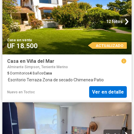
12 fotos
Casa
·
en venta
UF 18.500
ACTUALIZADO
Casa en Viña del Mar
Almirante Simpson, Teniente Merino
5
Dormitorios
4
Baños
Casa
·
Escritorio
·
Terraza
·
Zona de secado
·
Chimenea
·
Patio
Ver en detalle
Nuevo
en
Toctoc