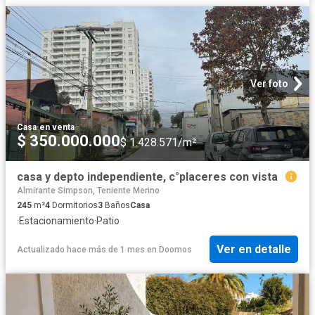
Ver foto
Casa
·
en venta
$ 350.000.000
$ 1.428.571/m²
casa y depto independiente, c°placeres con vista
Almirante Simpson, Teniente Merino
245
m²
4
Dormitorios
3
Baños
Casa
·
Estacionamiento
·
Patio
Ver en detalle
Actualizado hace más de 1 mes
en
Doomos