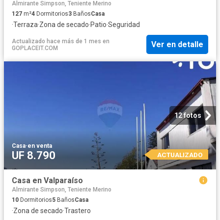
Almirante Simpson, Teniente Merino
127
m²
4
Dormitorios
3
Baños
Casa
·
Terraza
·
Zona de secado
·
Patio
·
Seguridad
Actualizado hace más de 1 mes
en
Ver en detalle
GOPLACEIT.COM
12 fotos
Casa
·
en venta
UF 8.790
ACTUALIZADO
Casa en Valparaíso
Almirante Simpson, Teniente Merino
10
Dormitorios
5
Baños
Casa
·
Zona de secado
·
Trastero