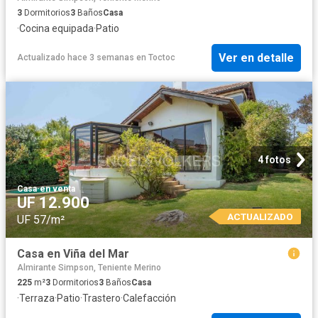
3
Dormitorios
3
Baños
Casa
·
Cocina equipada
·
Patio
Ver en detalle
Actualizado hace 3 semanas
en
Toctoc
4 fotos
Casa
·
en venta
UF 12.900
ACTUALIZADO
UF 57/m²
Casa en Viña del Mar
Almirante Simpson, Teniente Merino
225
m²
3
Dormitorios
3
Baños
Casa
·
Terraza
·
Patio
·
Trastero
·
Calefacción