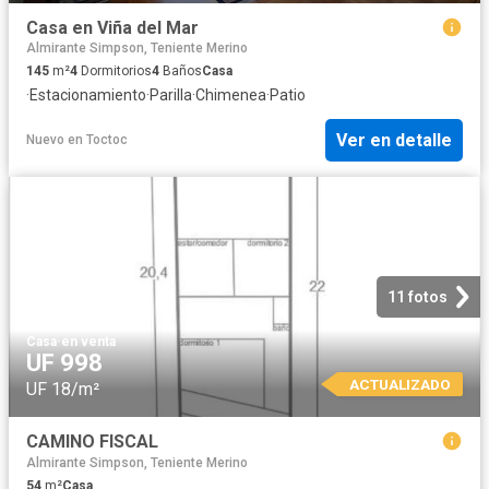
Casa en Viña del Mar
Almirante Simpson, Teniente Merino
145
m²
4
Dormitorios
4
Baños
Casa
·
Estacionamiento
·
Parilla
·
Chimenea
·
Patio
Ver en detalle
Nuevo
en
Toctoc
11 fotos
Casa
·
en venta
UF 998
ACTUALIZADO
UF 18/m²
CAMINO FISCAL
Almirante Simpson, Teniente Merino
54
m²
Casa