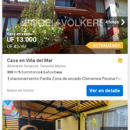
4 fotos
Casa
·
en venta
UF 13.000
ACTUALIZADO
UF 43/m²
Casa en Viña del Mar
Almirante Simpson, Teniente Merino
300
m²
5
Dormitorios
4
Baños
Casa
·
Estacionamiento
·
Parilla
·
Zona de secado
·
Chimenea
·
Piscina
·
Patio
·
T
Ver en detalle
Nuevo
en
Toctoc