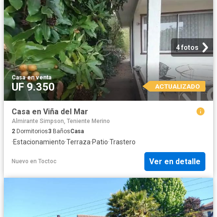
4 fotos
Casa
·
en venta
UF 9.350
ACTUALIZADO
Casa en Viña del Mar
Almirante Simpson, Teniente Merino
2
Dormitorios
3
Baños
Casa
·
Estacionamiento
·
Terraza
·
Patio
·
Trastero
Ver en detalle
Nuevo
en
Toctoc