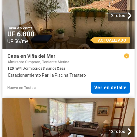
2 fotos
Casa
·
en venta
UF 6.800
ACTUALIZADO
UF 56/m²
Casa en Viña del Mar
Almirante Simpson, Teniente Merino
120
m²
4
Dormitorios
3
Baños
Casa
·
Estacionamiento
·
Parilla
·
Piscina
·
Trastero
Ver en detalle
Nuevo
en
Toctoc
12 fotos