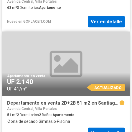
Avenida Central, Villa Portales
63
m²
3
Dormitorios
Apartamento
Ver en detalle
Nuevo
en
GOPLACEIT.COM
Apartamento
·
en venta
UF 2.140
ACTUALIZADO
UF 41/m²
Departamento en venta 2D+2B 51 m2 en Santiago Centro – Oportunidad
Avenida Central, Villa Portales
51
m²
2
Dormitorios
2
Baños
Apartamento
·
Zona de secado
·
Gimnasio
·
Piscina