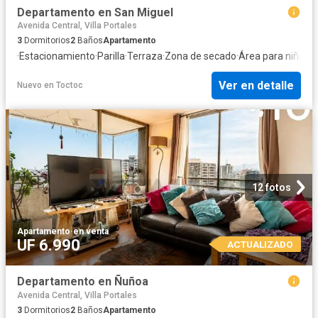
Departamento en San Miguel
Avenida Central, Villa Portales
3
Dormitorios
2
Baños
Apartamento
·
Estacionamiento
·
Parilla
·
Terraza
·
Zona de secado
·
Área para niños
·
G
Ver en detalle
Nuevo
en
Toctoc
12 fotos
Apartamento
·
en venta
UF 6.990
ACTUALIZADO
Departamento en Ñuñoa
Avenida Central, Villa Portales
3
Dormitorios
2
Baños
Apartamento