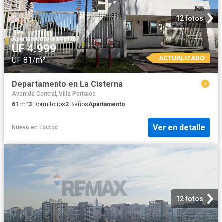
12 fotos
Apartamento
·
en venta
UF 4.999
ACTUALIZADO
UF 81/m²
Departamento en La Cisterna
Avenida Central, Villa Portales
61
m²
3
Dormitorios
2
Baños
Apartamento
Ver en detalle
Nuevo
en
Toctoc
12 fotos