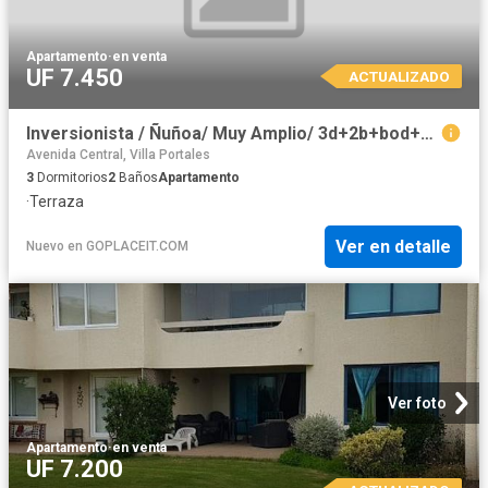
Apartamento
·
en venta
UF 7.450
ACTUALIZADO
Inversionista / Ñuñoa/ Muy Amplio/ 3d+2b+bod+estac Enrique Richard, Ñuñoa, Ñuñoa
Avenida Central, Villa Portales
3
Dormitorios
2
Baños
Apartamento
·
Terraza
Ver en detalle
Nuevo
en
GOPLACEIT.COM
Ver foto
Apartamento
·
en venta
UF 7.200