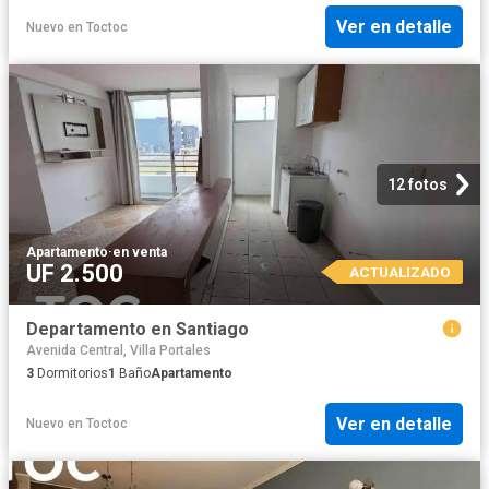
Ver en detalle
Nuevo
en
Toctoc
12 fotos
Apartamento
·
en venta
UF 2.500
ACTUALIZADO
Departamento en Santiago
Avenida Central, Villa Portales
3
Dormitorios
1
Baño
Apartamento
Ver en detalle
Nuevo
en
Toctoc