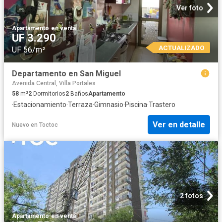
Ver foto
Apartamento
·
en venta
UF 3.290
ACTUALIZADO
UF 56/m²
Departamento en San Miguel
Avenida Central, Villa Portales
58
m²
2
Dormitorios
2
Baños
Apartamento
·
Estacionamiento
·
Terraza
·
Gimnasio
·
Piscina
·
Trastero
Ver en detalle
Nuevo
en
Toctoc
2 fotos
Apartamento
·
en venta