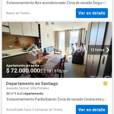
·
Estacionamiento
·
Aire acondicionado
·
Zona de secado
·
Seguridad
·
Tr
Ver en detalle
Nuevo
en
Toctoc
12 fotos
Apartamento
·
en venta
$ 72.000.000
$ 2.181.818/m²
Departamento en Santiago
Avenida Central, Villa Portales
33
m²
1
Baño
Apartamento
·
Estacionamiento
·
Parilla
·
Balcón
·
Zona de secado
·
Cocina integral
·
Gi
Ver en detalle
Actualizado hace 3 semanas
en
Toctoc