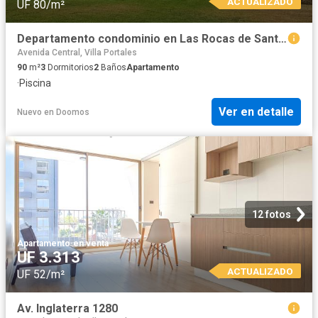
ACTUALIZADO
UF 80/m²
Departamento condominio en Las Rocas de Santo Domingo
Avenida Central, Villa Portales
90
m²
3
Dormitorios
2
Baños
Apartamento
·
Piscina
Ver en detalle
Nuevo
en
Doomos
12 fotos
Apartamento
·
en venta
UF 3.313
ACTUALIZADO
UF 52/m²
Av. Inglaterra 1280