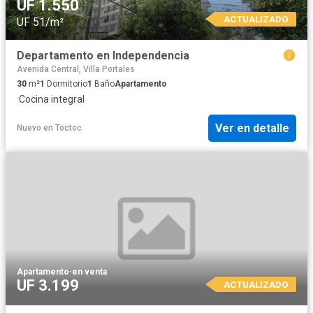
UF 1.550
ACTUALIZADO
UF 51/m²
Departamento en Independencia
Avenida Central, Villa Portales
30
m²
1
Dormitorio
1
Baño
Apartamento
·
Cocina integral
Ver en detalle
Nuevo
en
Toctoc
Apartamento
·
en venta
UF 3.199
ACTUALIZADO