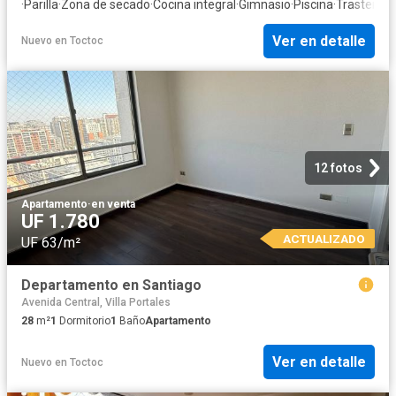
·
Parilla
·
Zona de secado
·
Cocina integral
·
Gimnasio
·
Piscina
·
Trastero
Ver en detalle
Nuevo
en
Toctoc
12 fotos
Apartamento
·
en venta
UF 1.780
ACTUALIZADO
UF 63/m²
Departamento en Santiago
Avenida Central, Villa Portales
28
m²
1
Dormitorio
1
Baño
Apartamento
Ver en detalle
Nuevo
en
Toctoc