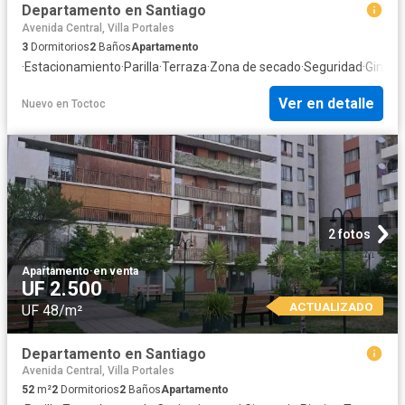
Departamento en Santiago
Avenida Central, Villa Portales
3
Dormitorios
2
Baños
Apartamento
·
Estacionamiento
·
Parilla
·
Terraza
·
Zona de secado
·
Seguridad
·
Gimna
Ver en detalle
Nuevo
en
Toctoc
2 fotos
Apartamento
·
en venta
UF 2.500
ACTUALIZADO
UF 48/m²
Departamento en Santiago
Avenida Central, Villa Portales
52
m²
2
Dormitorios
2
Baños
Apartamento