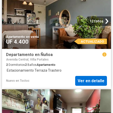
12 fotos
Apartamento
·
en venta
UF 4.400
ACTUALIZADO
Departamento en Ñuñoa
Avenida Central, Villa Portales
2
Dormitorios
2
Baños
Apartamento
·
Estacionamiento
·
Terraza
·
Trastero
Ver en detalle
Nuevo
en
Toctoc