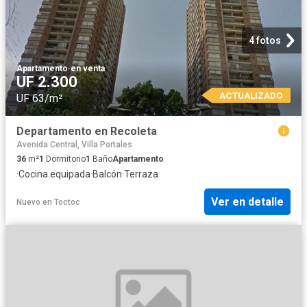
4 fotos
Apartamento
·
en venta
UF 2.300
ACTUALIZADO
UF 63/m²
Departamento en Recoleta
Avenida Central, Villa Portales
36
m²
1
Dormitorio
1
Baño
Apartamento
·
Cocina equipada
·
Balcón
·
Terraza
Ver en detalle
Nuevo
en
Toctoc