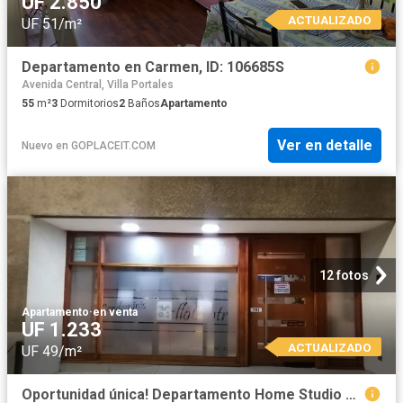
UF 2.850
ACTUALIZADO
UF 51/m²
Departamento en Carmen, ID: 106685S
Avenida Central, Villa Portales
55
m²
3
Dormitorios
2
Baños
Apartamento
Ver en detalle
Nuevo
en
GOPLACEIT.COM
12 fotos
Apartamento
·
en venta
UF 1.233
ACTUALIZADO
UF 49/m²
Oportunidad única! Departamento Home Studio en Santiago