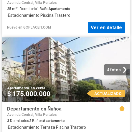
Avenida Central, Villa Portales
25
m²
1
Dormitorio
1
Baño
Apartamento
·
Estacionamiento
·
Piscina
·
Trastero
Ver en detalle
Nuevo
en
GOPLACEIT.COM
4 fotos
Apartamento
·
en venta
$ 175.000.000
ACTUALIZADO
Departamento en Ñuñoa
Avenida Central, Villa Portales
3
Dormitorios
2
Baños
Apartamento
·
Estacionamiento
·
Terraza
·
Piscina
·
Trastero