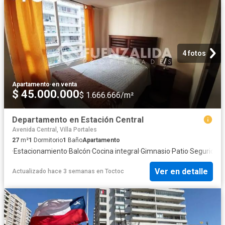
4 fotos
Apartamento
·
en venta
$ 45.000.000
$ 1.666.666/m²
Departamento en Estación Central
Avenida Central, Villa Portales
27
m²
1
Dormitorio
1
Baño
Apartamento
·
Estacionamiento
·
Balcón
·
Cocina integral
·
Gimnasio
·
Patio
·
Seguridad
Ver en detalle
Actualizado hace 3 semanas
en
Toctoc