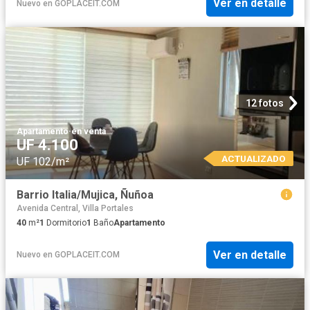
Ver en detalle
Nuevo
en
GOPLACEIT.COM
12 fotos
Apartamento
·
en venta
UF 4.100
ACTUALIZADO
UF 102/m²
Barrio Italia/Mujica, Ñuñoa
Avenida Central, Villa Portales
40
m²
1
Dormitorio
1
Baño
Apartamento
Ver en detalle
Nuevo
en
GOPLACEIT.COM