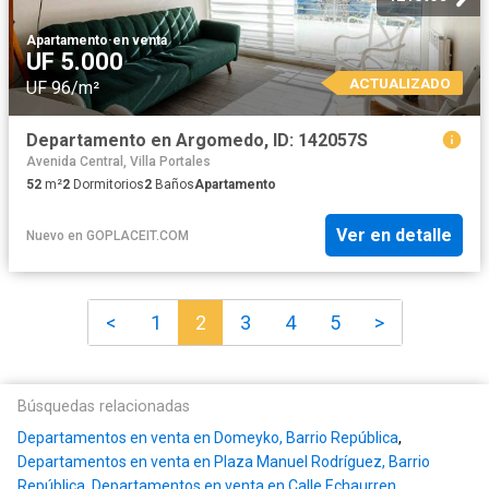
Apartamento
·
en venta
UF 5.000
ACTUALIZADO
UF 96/m²
Departamento en Argomedo, ID: 142057S
Avenida Central, Villa Portales
52
m²
2
Dormitorios
2
Baños
Apartamento
Ver en detalle
Nuevo
en
GOPLACEIT.COM
<
1
2
3
4
5
>
Búsquedas relacionadas
Departamentos en venta en Domeyko, Barrio República
,
Departamentos en venta en Plaza Manuel Rodríguez, Barrio
República
,
Departamentos en venta en Calle Echaurren
,