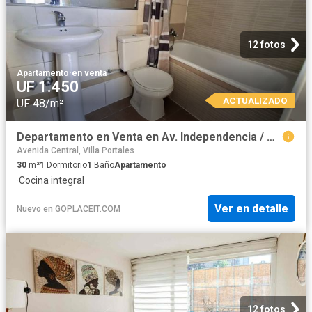
12 fotos
Apartamento
·
en venta
UF 1.450
ACTUALIZADO
UF 48/m²
Departamento en Venta en Av. Independencia / Metro Plaza Chacabuco
Avenida Central, Villa Portales
30
m²
1
Dormitorio
1
Baño
Apartamento
·
Cocina integral
Ver en detalle
Nuevo
en
GOPLACEIT.COM
12 fotos