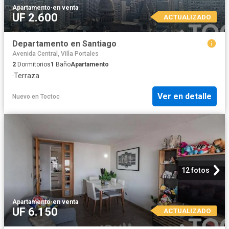
Apartamento
·
en venta
UF 2.600
ACTUALIZADO
Departamento en Santiago
Avenida Central, Villa Portales
2
Dormitorios
1
Baño
Apartamento
·
Terraza
Ver en detalle
Nuevo
en
Toctoc
12 fotos
Apartamento
·
en venta
UF 6.150
ACTUALIZADO