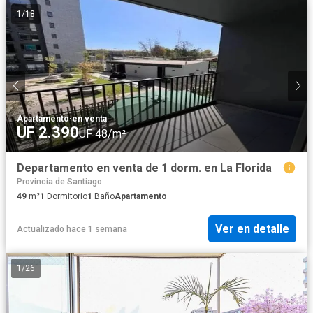
1
/
18
Apartamento
·
en venta
UF 2.390
UF 48/m²
Departamento en venta de 1 dorm. en La Florida
Provincia de Santiago
49
m²
1
Dormitorio
1
Baño
Apartamento
Ver en detalle
Actualizado hace 1 semana
1
/
26