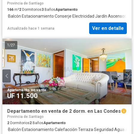
Provincia de Santiago
166
m²
2
Dormitorios
3
Baños
Apartamento
·
Balcón
·
Estacionamiento
·
Conserje
·
Electricidad
·
Jardín
·
Ascensor
·
Ag
Ver en detalle
Actualizado hace 1 semana
1
/
27
Apartamento
·
en venta
UF 11.500
Departamento en venta de 2 dorm. en Las Condes
Provincia de Santiago
2
Dormitorios
2
Baños
Apartamento
·
Balcón
·
Estacionamiento
·
Calefacción
·
Terraza
·
Seguridad
·
Agua
·
Asc