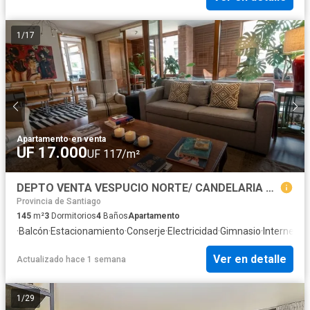
1
/
17
Apartamento
·
en venta
UF 17.000
UF 117/m²
DEPTO VENTA VESPUCIO NORTE/ CANDELARIA GOYNECHEA/VITACURA
Provincia de Santiago
145
m²
3
Dormitorios
4
Baños
Apartamento
·
Balcón
·
Estacionamiento
·
Conserje
·
Electricidad
·
Gimnasio
·
Internet
·
As
Ver en detalle
Actualizado hace 1 semana
1
/
29