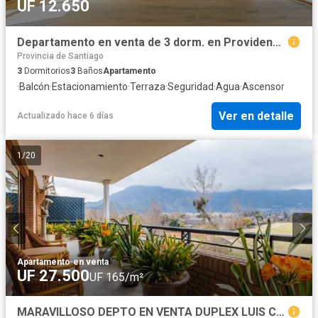
UF 12.650
Departamento en venta de 3 dorm. en Providencia
Provincia de Santiago
3
Dormitorios
3
Baños
Apartamento
·
Balcón
·
Estacionamiento
·
Terraza
·
Seguridad
·
Agua
·
Ascensor
Ver en detalle
Actualizado hace 6 días
1
/
20
Apartamento
·
en venta
UF 27.500
UF 165/m²
MARAVILLOSO DEPTO EN VENTA DUPLEX LUIS CARRERA/ CLUB DE POLO