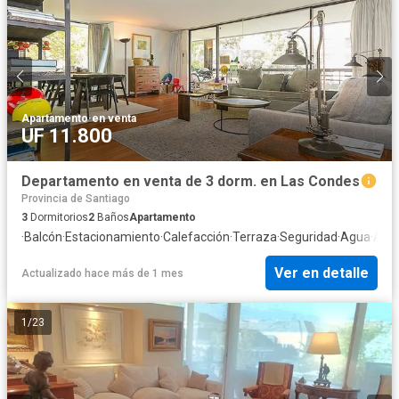
Apartamento
·
en venta
UF 11.800
Departamento en venta de 3 dorm. en Las Condes
Provincia de Santiago
3
Dormitorios
2
Baños
Apartamento
·
Balcón
·
Estacionamiento
·
Calefacción
·
Terraza
·
Seguridad
·
Agua
·
Asc
Ver en detalle
Actualizado hace más de 1 mes
1
/
23