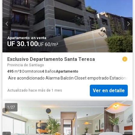
Apartamento
·
en venta
UF 30.100
UF 60/m²
Exclusivo Departamento Santa Teresa
Provincia de Santiago
495
m²
3
Dormitorios
4
Baños
Apartamento
·
Aire acondicionado
·
Alarma
·
Balcón
·
Closet empotrado
·
Estacionami
Ver en detalle
Actualizado hace más de 1 mes
1
/
27