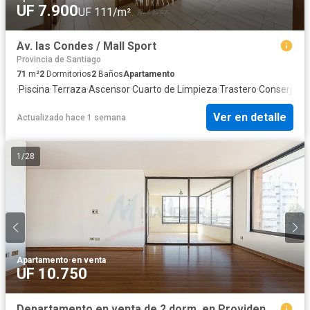
UF 7.900
UF 111/m²
Av. las Condes / Mall Sport
Provincia de Santiago
71
m²
2
Dormitorios
2
Baños
Apartamento
·
Piscina
·
Terraza
·
Ascensor
·
Cuarto de Limpieza
·
Trastero
·
Conserje
·
Se
Ver en detalle
Actualizado hace 1 semana
1
/
28
Apartamento
·
en venta
UF 10.750
Departamento en venta de 2 dorm. en Providencia