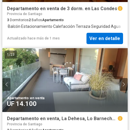
Departamento en venta de 3 dorm. en Las Condes
Provincia de Santiago
3
Dormitorios
2
Baños
Apartamento
·
Balcón
·
Estacionamiento
·
Calefacción
·
Terraza
·
Seguridad
·
Agua
Ver en detalle
Actualizado hace más de 1 mes
1
/
23
Apartamento
·
en venta
UF 14.100
Departamento en venta, La Dehesa, Lo Barnechea
Provincia de Santiago