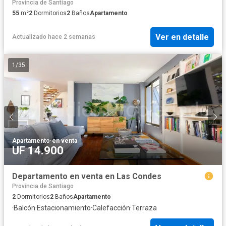
Provincia de Santiago
55
m²
2
Dormitorios
2
Baños
Apartamento
Ver en detalle
Actualizado hace 2 semanas
1
/
35
Apartamento
·
en venta
UF 14.900
Departamento en venta en Las Condes
Provincia de Santiago
2
Dormitorios
2
Baños
Apartamento
·
Balcón
·
Estacionamiento
·
Calefacción
·
Terraza