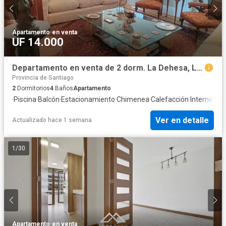
Apartamento
·
en venta
UF 14.000
Departamento en venta de 2 dorm. La Dehesa, Lo Barnechea
Provincia de Santiago
2
Dormitorios
4
Baños
Apartamento
·
Piscina
·
Balcón
·
Estacionamiento
·
Chimenea
·
Calefacción
·
Internet
·
Te
Ver en detalle
Actualizado hace 1 semana
1
/
30
Apartamento
·
en venta