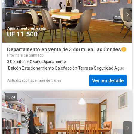
Apartamento
·
en venta
UF 11.500
Departamento en venta de 3 dorm. en Las Condes
Provincia de Santiago
3
Dormitorios
3
Baños
Apartamento
·
Balcón
·
Estacionamiento
·
Calefacción
·
Terraza
·
Seguridad
·
Agua
·
Asc
Ver en detalle
Actualizado hace más de 1 mes
1
/
24