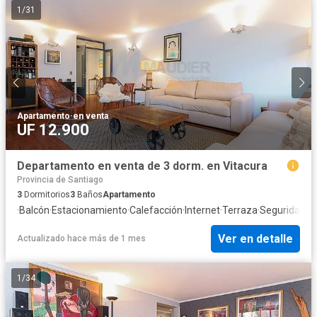
1
/
31
Apartamento
·
en venta
UF 12.900
Departamento en venta de 3 dorm. en Vitacura
Provincia de Santiago
3
Dormitorios
3
Baños
Apartamento
·
Balcón
·
Estacionamiento
·
Calefacción
·
Internet
·
Terraza
·
Seguridad
·
A
Ver en detalle
Actualizado hace más de 1 mes
1
/
34