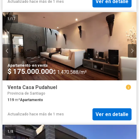
Ver en detalle
Actualizado hace más de 1 mes
1
/
17
Apartamento
·
en venta
$ 175.000.000
$ 1.470.588/m²
Venta Casa Pudahuel
Provincia de Santiago
119
m²
Apartamento
Ver en detalle
Actualizado hace más de 1 mes
1
/
8