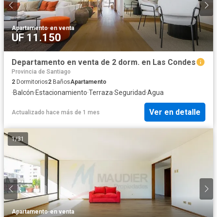
Apartamento
·
en venta
UF 11.150
Departamento en venta de 2 dorm. en Las Condes
Provincia de Santiago
2
Dormitorios
2
Baños
Apartamento
·
Balcón
·
Estacionamiento
·
Terraza
·
Seguridad
·
Agua
Ver en detalle
Actualizado hace más de 1 mes
1
/
31
Apartamento
·
en venta