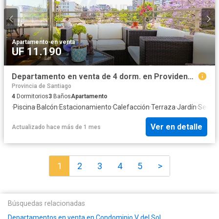
Apartamento
·
en venta
UF 11.190
Departamento en venta de 4 dorm. en Providencia
Provincia de Santiago
4
Dormitorios
3
Baños
Apartamento
·
Piscina
·
Balcón
·
Estacionamiento
·
Calefacción
·
Terraza
·
Jardín
·
Segur
Ver en detalle
Actualizado hace más de 1 mes
1
2
3
4
5
>
Búsquedas relacionadas
Departamentos en venta en Condominio V del Sol
,