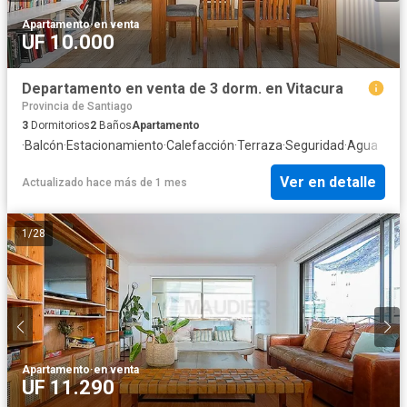
Apartamento
·
en venta
UF 10.000
Departamento en venta de 3 dorm. en Vitacura
Provincia de Santiago
3
Dormitorios
2
Baños
Apartamento
·
Balcón
·
Estacionamiento
·
Calefacción
·
Terraza
·
Seguridad
·
Agua
Ver en detalle
Actualizado hace más de 1 mes
1
/
28
Apartamento
·
en venta
UF 11.290