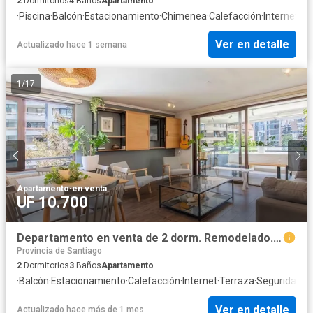
2
Dormitorios
4
Baños
Apartamento
·
Piscina
·
Balcón
·
Estacionamiento
·
Chimenea
·
Calefacción
·
Internet
·
Te
Ver en detalle
Actualizado hace 1 semana
1
/
17
Apartamento
·
en venta
UF 10.700
Departamento en venta de 2 dorm. Remodelado. Barrio el Golf
Provincia de Santiago
2
Dormitorios
3
Baños
Apartamento
·
Balcón
·
Estacionamiento
·
Calefacción
·
Internet
·
Terraza
·
Seguridad
·
A
Ver en detalle
Actualizado hace más de 1 mes