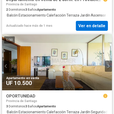
Provincia de Santiago
2
Dormitorios
3
Baños
Apartamento
·
Balcón
·
Estacionamiento
·
Calefacción
·
Terraza
·
Jardín
·
Ascensor
Ver en detalle
Actualizado hace más de 1 mes
1
/
30
Apartamento
·
en venta
UF 10.500
OPORTUNIDAD
Provincia de Santiago
3
Dormitorios
3
Baños
Apartamento
·
Balcón
·
Estacionamiento
·
Calefacción
·
Terraza
·
Jardín
·
Seguridad
·
Ag