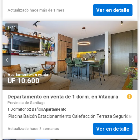
Ver en detalle
Actualizado hace más de 1 mes
1
/
29
Apartamento
·
en venta
UF 10.600
Departamento en venta de 1 dorm. en Vitacura
Provincia de Santiago
1
Dormitorio
2
Baños
Apartamento
·
Piscina
·
Balcón
·
Estacionamiento
·
Calefacción
·
Terraza
·
Seguridad
·
Ag
Ver en detalle
Actualizado hace 3 semanas