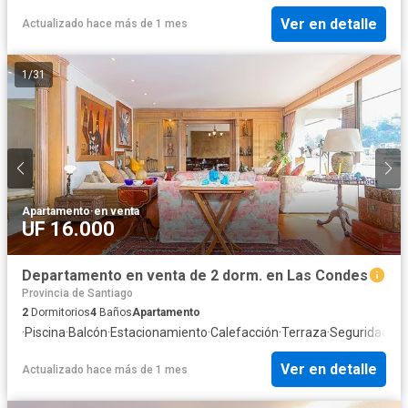
Ver en detalle
Actualizado hace más de 1 mes
1
/
31
Apartamento
·
en venta
UF 16.000
Departamento en venta de 2 dorm. en Las Condes
Provincia de Santiago
2
Dormitorios
4
Baños
Apartamento
·
Piscina
·
Balcón
·
Estacionamiento
·
Calefacción
·
Terraza
·
Seguridad
·
Ag
Ver en detalle
Actualizado hace más de 1 mes