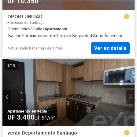
UF 10.350
OPORTUNIDAD
Provincia de Santiago
3
Dormitorios
3
Baños
Apartamento
·
Balcón
·
Estacionamiento
·
Terraza
·
Seguridad
·
Agua
·
Ascensor
Ver en detalle
Actualizado hace más de 1 mes
1
/
18
Apartamento
·
en venta
UF 3.400
UF 61/m²
venta Departamento Santiago