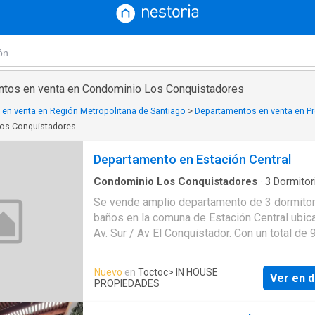
ntos en venta en Condominio Los Conquistadores
en venta en Región Metropolitana de Santiago
>
Departamentos en venta en Pr
Los Conquistadores
Departamento en Estación Central
Condominio Los Conquistadores
·
3
Dormitor
Baños
·
Apartamento
Se vende amplio departamento de 3 dormitor
baños en la comuna de Estación Central ubic
Av. Sur / Av El Conquistador. Con un total de
esta propiedad ofrece un cómodo y espacio
ambiente para toda la familia. Vende: Vivian
Nuevo
en
Toctoc
> IN HOUSE
Ver en d
/ 9 9979 9550 Además su ubicación estratég
PROPIEDADES
brinda fácil acceso a servicios comercios y
transporte público convirtiéndola en una exc