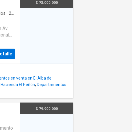
$ 73.000.000
cación
iago
ios
·
2
as lín
 Av.
ional
nor
etalle
eas
cación
:*
ntos en venta en El Alba de
s*
 Hacienda El Peñón
,
Departamentos
$ 79.900.000
erraza
amento