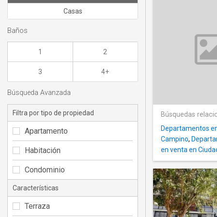
Casas
Baños
1
2
3
4+
Búsqueda Avanzada
Filtra por tipo de propiedad
Búsquedas relaci
Departamentos en
Apartamento
Campino
,
Departa
Habitación
en venta en Ciudad
Condominio
Características
Terraza