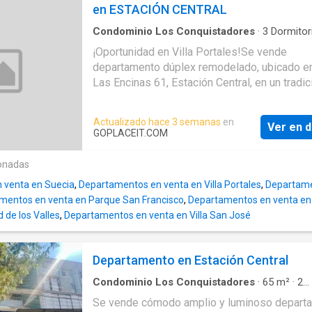
distribución poco común en departamentos
en ESTACIÓN CENTRAL
de la estación de Metro Las Mercedes
actuales.Al final de las imágenes de la publi
perteneciente a la Línea 4 del Metro de Sant
puedes revisar un video completo de la
Condominio Los Conquistadores
·
3
Dormitor
que conecta con el resto de la ciudad. Divers
Baños
·
Apartamento
propiedad.Características
¡Oportunidad en Villa Portales!Se vende
departamento dúplex remodelado, ubicado en
Las Encinas 61, Estación Central, en un tradic
sector residencial de baja densificación,
caracterizado por sus construcciones de me
Actualizado hace 3 semanas
en
Ver en d
altura, buena iluminación natural y amplias ár
GOPLACEIT.COM
comunes.Al final de las imágenes de la publi
puedes revisar un video de la
onadas
propiedad.*Características del departamento
 venta en Suecia
,
Departamentos en venta en Villa Portales
,
Departame
Departamento dúplex* 3 dormitorios* 2 baño
mentos en venta en Parque San Francisco
,
Departamentos en venta en
RemodeladoPropiedad con documentació
 de los Valles
,
Departamentos en venta en Villa San José
Departamento en Estación Central
Condominio Los Conquistadores
·
65
m²
·
2
Dormitorios
·
1
Baño
·
Apartamento
·
Balcón
·
T
Se vende cómodo amplio y luminoso depart