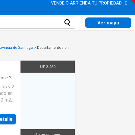
VENDE O ARRIENDA TU PROPIEDAD
Ver mapa
ovincia de Santiago
>
Departamentos en
UF 2.280
ios
·
2
ios y 2
ado en
 90 m2
so
a Muñoz
etalle
ica
elente