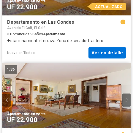
Apartamento
·
en venta
UF 22.900
ACTUALIZADO
Departamento en Las Condes
Avenida El Golf, El Golf
3
Dormitorios
5
Baños
Apartamento
·
Estacionamiento
·
Terraza
·
Zona de secado
·
Trastero
Ver en detalle
Nuevo
en
Toctoc
1
/
36
Apartamento
·
en venta
UF 22.900