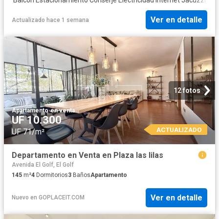
Ver en detalle
Actualizado hace 1 semana
12 fotos
Apartamento
·
en venta
UF 10.300
ACTUALIZADO
UF 71/m²
Departamento en Venta en Plaza las lilas
Avenida El Golf, El Golf
145
m²
4
Dormitorios
3
Baños
Apartamento
Ver en detalle
Nuevo
en
GOPLACEIT.COM