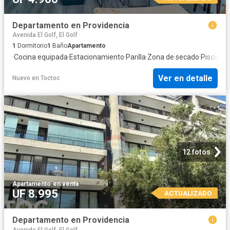
Departamento en Providencia
Avenida El Golf, El Golf
1
Dormitorio
1
Baño
Apartamento
·
Cocina equipada
·
Estacionamiento
·
Parilla
·
Zona de secado
·
Piscina
·
T
Ver en detalle
Nuevo
en
Toctoc
12 fotos
Apartamento
·
en venta
UF 8.995
ACTUALIZADO
Departamento en Providencia
Avenida El Golf, El Golf