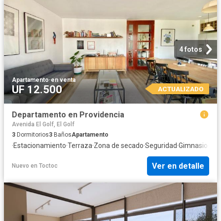
4 fotos
Apartamento
·
en venta
UF 12.500
ACTUALIZADO
Departamento en Providencia
Avenida El Golf, El Golf
3
Dormitorios
3
Baños
Apartamento
·
Estacionamiento
·
Terraza
·
Zona de secado
·
Seguridad
·
Gimnasio
·
Pis
Ver en detalle
Nuevo
en
Toctoc