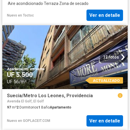
·
Aire acondicionado
·
Terraza
·
Zona de secado
Ver en detalle
Nuevo
en
Toctoc
12 fotos
Apartamento
·
en venta
UF 5.500
ACTUALIZADO
UF 56/m²
Suecia/Metro Los Leones, Providencia
Avenida El Golf, El Golf
97
m²
2
Dormitorios
1
Baño
Apartamento
Ver en detalle
Nuevo
en
GOPLACEIT.COM