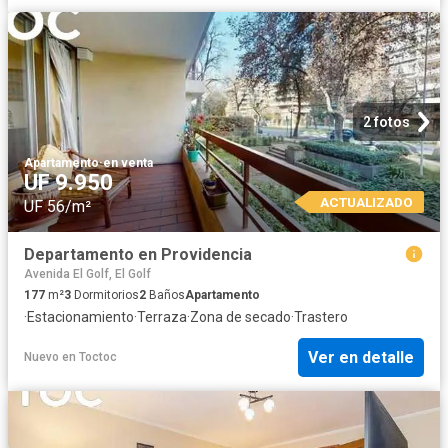
2 fotos
Apartamento
·
en venta
UF 9.950
ACTUALIZADO
UF 56/m²
Departamento en Providencia
Avenida El Golf, El Golf
177
m²
3
Dormitorios
2
Baños
Apartamento
·
Estacionamiento
·
Terraza
·
Zona de secado
·
Trastero
Ver en detalle
Nuevo
en
Toctoc