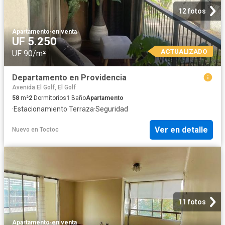
12 fotos
Apartamento
·
en venta
UF 5.250
ACTUALIZADO
UF 90/m²
Departamento en Providencia
Avenida El Golf, El Golf
58
m²
2
Dormitorios
1
Baño
Apartamento
·
Estacionamiento
·
Terraza
·
Seguridad
Ver en detalle
Nuevo
en
Toctoc
11 fotos
Apartamento
·
en venta