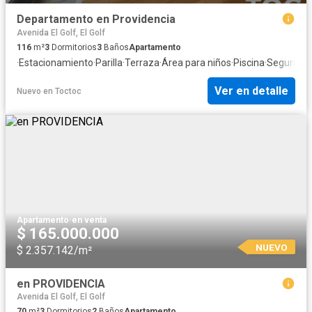
Departamento en Providencia
Avenida El Golf, El Golf
116
m²
3
Dormitorios
3
Baños
Apartamento
·
Estacionamiento
·
Parilla
·
Terraza
·
Área para niños
·
Piscina
·
Seguridad
Ver en detalle
Nuevo
en
Toctoc
Apartamento
·
en venta
$ 165.000.000
NUEVO
$ 2.357.142/m²
en PROVIDENCIA
Avenida El Golf, El Golf
70
m²
3
Dormitorios
2
Baños
Apartamento