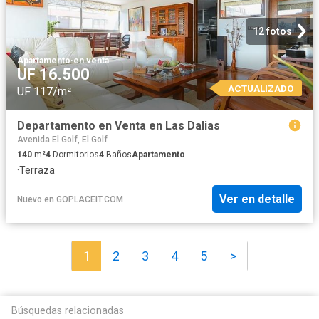
12 fotos
Apartamento
·
en venta
UF 16.500
ACTUALIZADO
UF 117/m²
Departamento en Venta en Las Dalias
Avenida El Golf, El Golf
140
m²
4
Dormitorios
4
Baños
Apartamento
·
Terraza
Ver en detalle
Nuevo
en
GOPLACEIT.COM
1
2
3
4
5
>
Búsquedas relacionadas