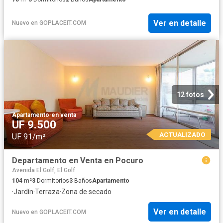
Ver en detalle
Nuevo
en
GOPLACEIT.COM
12 fotos
Apartamento
·
en venta
UF 9.500
ACTUALIZADO
UF 91/m²
Departamento en Venta en Pocuro
Avenida El Golf, El Golf
104
m²
3
Dormitorios
3
Baños
Apartamento
·
Jardín
·
Terraza
·
Zona de secado
Ver en detalle
Nuevo
en
GOPLACEIT.COM