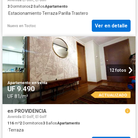
3
Dormitorios
2
Baños
Apartamento
·
Estacionamiento
·
Terraza
·
Parilla
·
Trastero
Ver en detalle
Nuevo
en
Toctoc
12 fotos
Apartamento
·
en venta
UF 9.490
ACTUALIZADO
UF 81/m²
en PROVIDENCIA
Avenida El Golf, El Golf
116
m²
2
Dormitorios
3
Baños
Apartamento
·
Terraza