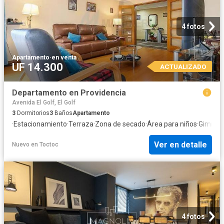
4 fotos
Apartamento
·
en venta
UF 14.300
ACTUALIZADO
Departamento en Providencia
Avenida El Golf, El Golf
3
Dormitorios
3
Baños
Apartamento
·
Estacionamiento
·
Terraza
·
Zona de secado
·
Área para niños
·
Gimnas
Ver en detalle
Nuevo
en
Toctoc
4 fotos