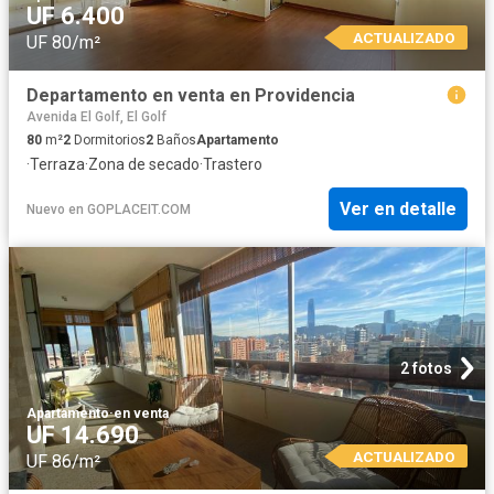
UF 6.400
ACTUALIZADO
UF 80/m²
Departamento en venta en Providencia
Avenida El Golf, El Golf
80
m²
2
Dormitorios
2
Baños
Apartamento
·
Terraza
·
Zona de secado
·
Trastero
Ver en detalle
Nuevo
en
GOPLACEIT.COM
2 fotos
Apartamento
·
en venta
UF 14.690
ACTUALIZADO
UF 86/m²