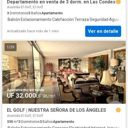
Departamento en venta de 3 dorm. en Las Condes
Avenida El Golf, El Golf
3
Dormitorios
5
Baños
Apartamento
·
Balcón
·
Estacionamiento
·
Calefacción
·
Terraza
·
Seguridad
·
Agua
·
Asc
Ver en detalle
Actualizado hace más de 1 mes
1
/
29
Apartamento
·
en venta
UF 32.000
UF 96/m²
EL GOLF | NUESTRA SEÑORA DE LOS ÁNGELES
Avenida El Golf, El Golf
330
m²
3
Dormitorios
3
Baños
Apartamento
·
Balcón
·
Estacionamiento
·
Conserje
·
Electricidad
·
Internet
·
Jacuzzi
·
Asc