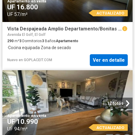
Apartamento
·
en venta
UF 16.800
ACTUALIZADO
UF 57/m²
Vista Despajeada Amplio Departamento/Bonitas Areas Comunes, Providencia
Avenida El Golf, El Golf
290
m²
3
Dormitorios
3
Baños
Apartamento
·
Cocina equipada
·
Zona de secado
Ver en detalle
Nuevo
en
GOPLACEIT.COM
12 fotos
Apartamento
·
en venta
UF 10.990
ACTUALIZADO
UF 94/m²