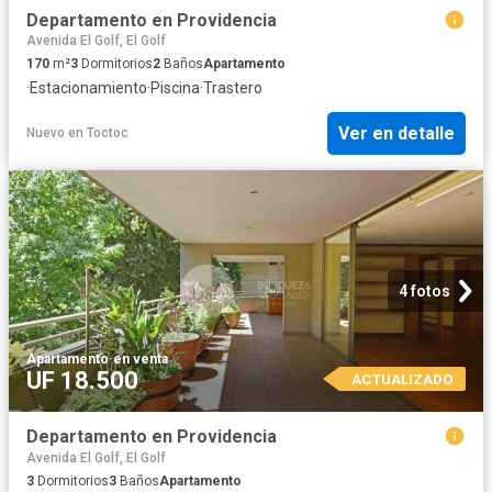
Departamento en Providencia
Avenida El Golf, El Golf
170
m²
3
Dormitorios
2
Baños
Apartamento
·
Estacionamiento
·
Piscina
·
Trastero
Ver en detalle
Nuevo
en
Toctoc
4 fotos
Apartamento
·
en venta
UF 18.500
ACTUALIZADO
Departamento en Providencia
Avenida El Golf, El Golf
3
Dormitorios
3
Baños
Apartamento