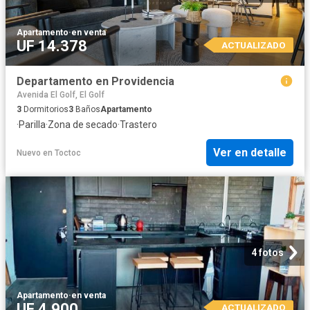
Apartamento
·
en venta
UF 14.378
ACTUALIZADO
Departamento en Providencia
Avenida El Golf, El Golf
3
Dormitorios
3
Baños
Apartamento
·
Parilla
·
Zona de secado
·
Trastero
Ver en detalle
Nuevo
en
Toctoc
4 fotos
Apartamento
·
en venta
UF 4.900
ACTUALIZADO