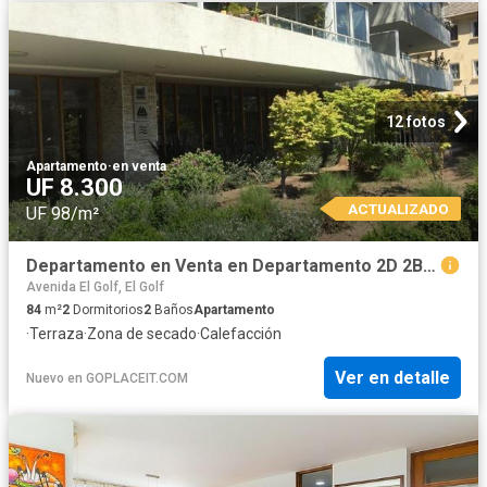
12 fotos
Apartamento
·
en venta
UF 8.300
ACTUALIZADO
UF 98/m²
Departamento en Venta en Departamento 2D 2B Pocuro Club Providencia
Avenida El Golf, El Golf
84
m²
2
Dormitorios
2
Baños
Apartamento
·
Terraza
·
Zona de secado
·
Calefacción
Ver en detalle
Nuevo
en
GOPLACEIT.COM