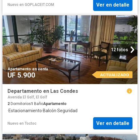
Ver en detalle
Nuevo
en
GOPLACEIT.COM
12 fotos
Apartamento
·
en venta
UF 5.900
ACTUALIZADO
Departamento en Las Condes
Avenida El Golf, El Golf
2
Dormitorios
1
Baño
Apartamento
·
Estacionamiento
·
Balcón
·
Seguridad
Ver en detalle
Nuevo
en
Toctoc