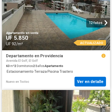
12 fotos
Apartamento
·
en venta
UF 5.850
ACTUALIZADO
UF 92/m²
Departamento en Providencia
Avenida El Golf, El Golf
63
m²
2
Dormitorios
2
Baños
Apartamento
·
Estacionamiento
·
Terraza
·
Piscina
·
Trastero
Ver en detalle
Nuevo
en
Toctoc