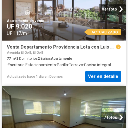
Ver foto
Apartamento
·
en venta
UF 9.020
ACTUALIZADO
UF 117/m²
Venta Departamento Providencia Lota con Luis Thayer Ojeda
Avenida El Golf, El Golf
77
m²
2
Dormitorios
2
Baños
Apartamento
·
Escritorio
·
Estacionamiento
·
Parilla
·
Terraza
·
Cocina integral
Ver en detalle
Actualizado hace 1 día
en
Doomos
7 fotos