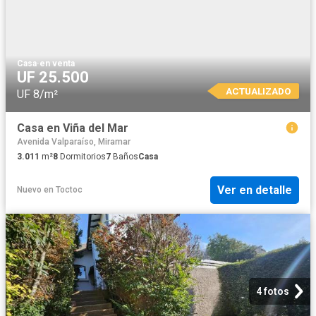
Casa
·
en venta
UF 25.500
ACTUALIZADO
UF 8/m²
Casa en Viña del Mar
Avenida Valparaíso, Miramar
3.011
m²
8
Dormitorios
7
Baños
Casa
Ver en detalle
Nuevo
en
Toctoc
4 fotos