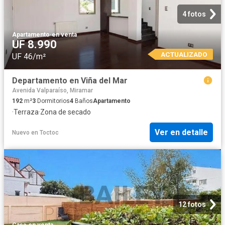
4 fotos
Apartamento
·
en venta
UF 8.990
ACTUALIZADO
UF 46/m²
Departamento en Viña del Mar
Avenida Valparaíso, Miramar
192
m²
3
Dormitorios
4
Baños
Apartamento
·
Terraza
·
Zona de secado
Ver en detalle
Nuevo
en
Toctoc
12 fotos