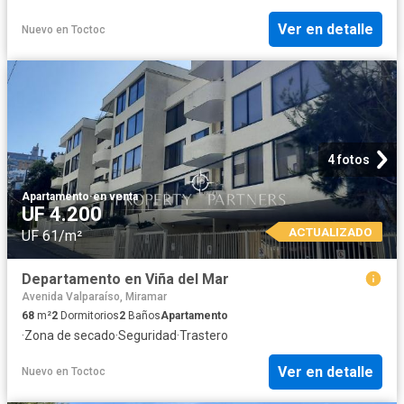
Ver en detalle
Nuevo
en
Toctoc
4 fotos
Apartamento
·
en venta
UF 4.200
ACTUALIZADO
UF 61/m²
Departamento en Viña del Mar
Avenida Valparaíso, Miramar
68
m²
2
Dormitorios
2
Baños
Apartamento
·
Zona de secado
·
Seguridad
·
Trastero
Ver en detalle
Nuevo
en
Toctoc