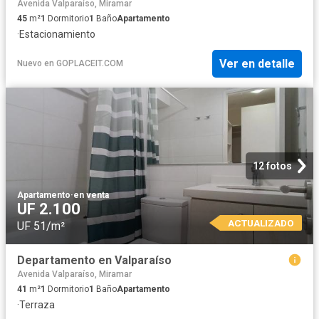
Avenida Valparaíso, Miramar
45
m²
1
Dormitorio
1
Baño
Apartamento
·
Estacionamiento
Ver en detalle
Nuevo
en
GOPLACEIT.COM
12 fotos
Apartamento
·
en venta
UF 2.100
ACTUALIZADO
UF 51/m²
Departamento en Valparaíso
Avenida Valparaíso, Miramar
41
m²
1
Dormitorio
1
Baño
Apartamento
·
Terraza