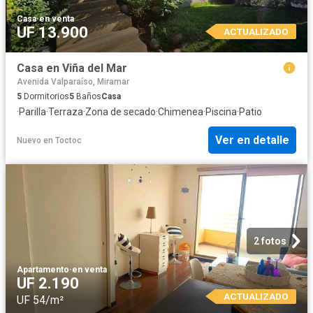
Casa
·
en venta
UF 13.900
ACTUALIZADO
Casa en Viña del Mar
Avenida Valparaíso, Miramar
5
Dormitorios
5
Baños
Casa
·
Parilla
·
Terraza
·
Zona de secado
·
Chimenea
·
Piscina
·
Patio
Ver en detalle
Nuevo
en
Toctoc
2 fotos
Apartamento
·
en venta
UF 2.190
ACTUALIZADO
UF 54/m²