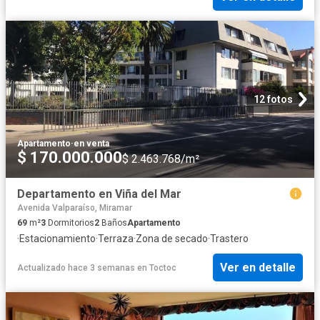
12 fotos
Apartamento
·
en venta
$ 170.000.000
$ 2.463.768/m²
Departamento en Viña del Mar
Avenida Valparaíso, Miramar
69
m²
3
Dormitorios
2
Baños
Apartamento
·
Estacionamiento
·
Terraza
·
Zona de secado
·
Trastero
Ver en detalle
Actualizado hace 3 semanas
en
Toctoc