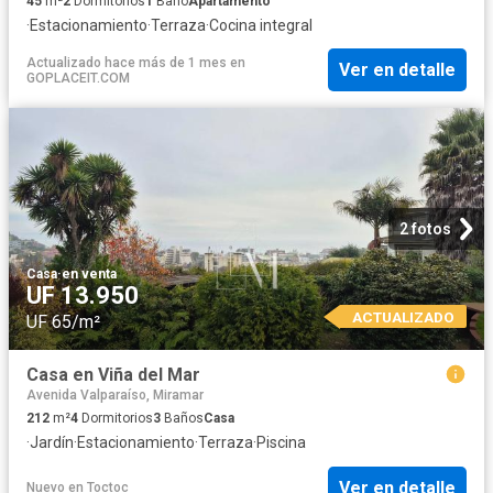
45
m²
2
Dormitorios
1
Baño
Apartamento
·
Estacionamiento
·
Terraza
·
Cocina integral
Actualizado hace más de 1 mes
en
Ver en detalle
GOPLACEIT.COM
2 fotos
Casa
·
en venta
UF 13.950
ACTUALIZADO
UF 65/m²
Casa en Viña del Mar
Avenida Valparaíso, Miramar
212
m²
4
Dormitorios
3
Baños
Casa
·
Jardín
·
Estacionamiento
·
Terraza
·
Piscina
Ver en detalle
Nuevo
en
Toctoc