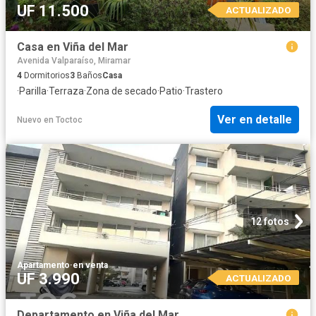
UF 11.500
ACTUALIZADO
Casa en Viña del Mar
Avenida Valparaíso, Miramar
4
Dormitorios
3
Baños
Casa
·
Parilla
·
Terraza
·
Zona de secado
·
Patio
·
Trastero
Ver en detalle
Nuevo
en
Toctoc
12 fotos
Apartamento
·
en venta
UF 3.990
ACTUALIZADO
Departamento en Viña del Mar