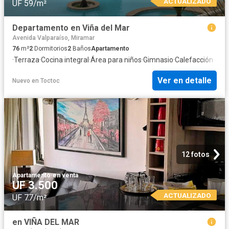
ACTUALIZADO
UF 59/m²
Departamento en Viña del Mar
Avenida Valparaíso, Miramar
76
m²
2
Dormitorios
2
Baños
Apartamento
·
Terraza
·
Cocina integral
·
Área para niños
·
Gimnasio
·
Calefacción
Ver en detalle
Nuevo
en
Toctoc
12 fotos
Apartamento
·
en venta
UF 3.500
ACTUALIZADO
UF 77/m²
en VIÑA DEL MAR