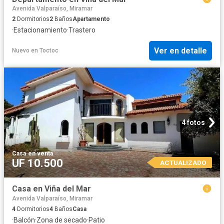
Avenida Valparaíso, Miramar
2
Dormitorios
2
Baños
Apartamento
·
Estacionamiento
·
Trastero
Ver en detalle
Nuevo
en
Toctoc
4 fotos
Casa
·
en venta
UF 10.500
ACTUALIZADO
Casa en Viña del Mar
Avenida Valparaíso, Miramar
4
Dormitorios
4
Baños
Casa
·
Balcón
·
Zona de secado
·
Patio