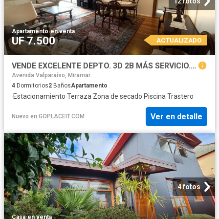
12 fotos
Apartamento
·
en venta
UF 7.500
ACTUALIZADO
VENDE EXCELENTE DEPTO. 3D 2B MÁS SERVICIO. ESTACIONAMIENTO, BODEGA, TERRAZA, PISCINA
Avenida Valparaíso, Miramar
4
Dormitorios
2
Baños
Apartamento
·
Estacionamiento
·
Terraza
·
Zona de secado
·
Piscina
·
Trastero
Ver en detalle
Nuevo
en
GOPLACEIT.COM
4 fotos
Casa
·
en venta