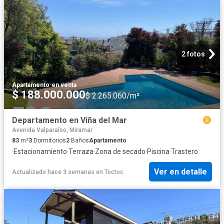
2 fotos
Apartamento
·
en venta
$ 188.000.000
$ 2.265.060/m²
Departamento en Viña del Mar
Avenida Valparaíso, Miramar
83
m²
3
Dormitorios
2
Baños
Apartamento
·
Estacionamiento
·
Terraza
·
Zona de secado
·
Piscina
·
Trastero
Ver en detalle
Actualizado hace 3 semanas
en
Toctoc