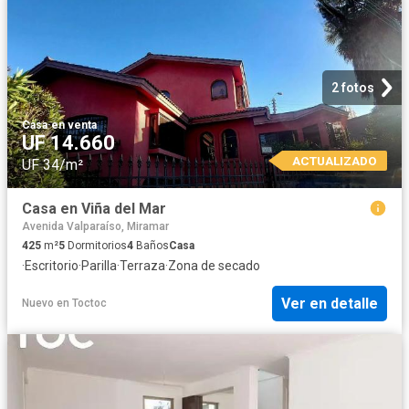
2 fotos
Casa
·
en venta
UF 14.660
ACTUALIZADO
UF 34/m²
Casa en Viña del Mar
Avenida Valparaíso, Miramar
425
m²
5
Dormitorios
4
Baños
Casa
·
Escritorio
·
Parilla
·
Terraza
·
Zona de secado
Ver en detalle
Nuevo
en
Toctoc