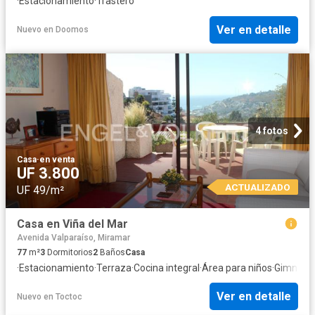
·
Estacionamiento
·
Trastero
Ver en detalle
Nuevo
en
Doomos
4 fotos
Casa
·
en venta
UF 3.800
ACTUALIZADO
UF 49/m²
Casa en Viña del Mar
Avenida Valparaíso, Miramar
77
m²
3
Dormitorios
2
Baños
Casa
·
Estacionamiento
·
Terraza
·
Cocina integral
·
Área para niños
·
Gimnasi
Ver en detalle
Nuevo
en
Toctoc