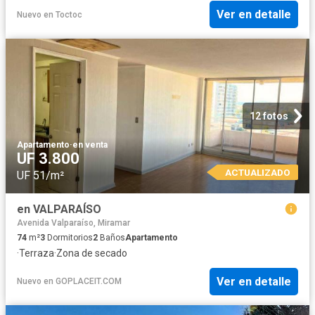
Ver en detalle
Nuevo
en
Toctoc
12 fotos
Apartamento
·
en venta
UF 3.800
ACTUALIZADO
UF 51/m²
en VALPARAÍSO
Avenida Valparaíso, Miramar
74
m²
3
Dormitorios
2
Baños
Apartamento
·
Terraza
·
Zona de secado
Ver en detalle
Nuevo
en
GOPLACEIT.COM