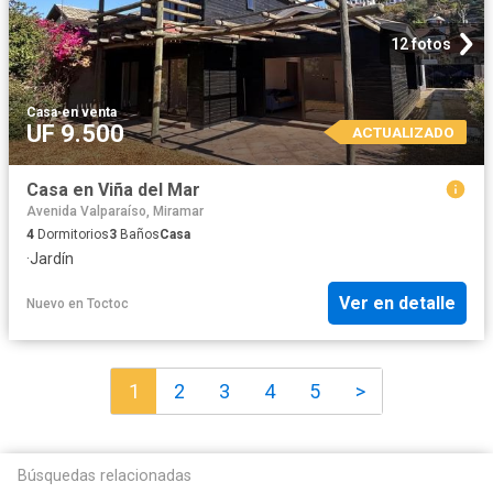
12 fotos
Casa
·
en venta
UF 9.500
ACTUALIZADO
Casa en Viña del Mar
Avenida Valparaíso, Miramar
4
Dormitorios
3
Baños
Casa
·
Jardín
Ver en detalle
Nuevo
en
Toctoc
1
2
3
4
5
>
Búsquedas relacionadas