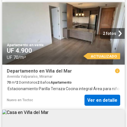
2 fotos
Apartamento
·
en venta
UF 4.900
ACTUALIZADO
UF 70/m²
Departamento en Viña del Mar
Avenida Valparaíso, Miramar
70
m²
2
Dormitorios
2
Baños
Apartamento
·
Estacionamiento
·
Parilla
·
Terraza
·
Cocina integral
·
Área para niños
·
Se
Ver en detalle
Nuevo
en
Toctoc