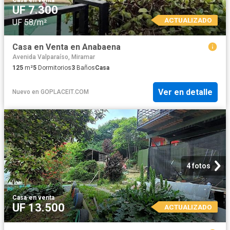
Casa
·
en venta
UF 7.300
ACTUALIZADO
UF 58/m²
Casa en Venta en Anabaena
Avenida Valparaíso, Miramar
125
m²
5
Dormitorios
3
Baños
Casa
Ver en detalle
Nuevo
en
GOPLACEIT.COM
4 fotos
Casa
·
en venta
UF 13.500
ACTUALIZADO