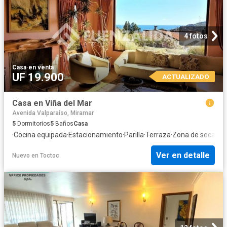
4 fotos
Casa
·
en venta
UF 19.900
ACTUALIZADO
Casa en Viña del Mar
Avenida Valparaíso, Miramar
5
Dormitorios
5
Baños
Casa
·
Cocina equipada
·
Estacionamiento
·
Parilla
·
Terraza
·
Zona de secado
·
Ver en detalle
Nuevo
en
Toctoc