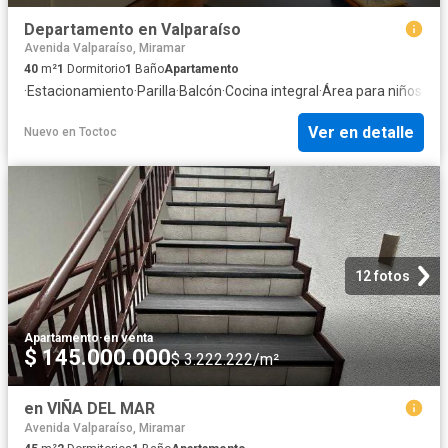
Departamento en Valparaíso
Avenida Valparaíso, Miramar
40
m²
1
Dormitorio
1
Baño
Apartamento
·
Estacionamiento
·
Parilla
·
Balcón
·
Cocina integral
·
Área para niños
·
Seg
Ver en detalle
Nuevo
en
Toctoc
12 fotos
Apartamento
·
en venta
$ 145.000.000
$ 3.222.222/m²
en VIÑA DEL MAR
Avenida Valparaíso, Miramar