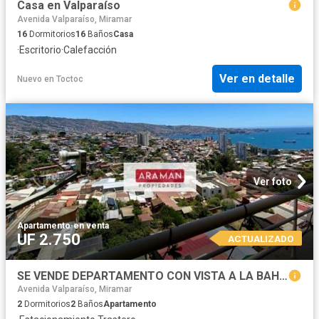
Casa en Valparaíso
Avenida Valparaíso, Miramar
16
Dormitorios
16
Baños
Casa
·
Escritorio
·
Calefacción
Ver en detalle
Nuevo
en
Toctoc
Ver foto
Apartamento
·
en venta
UF 2.750
ACTUALIZADO
SE VENDE DEPARTAMENTO CON VISTA A LA BAHIA EN CERRO PLACERES
Avenida Valparaíso, Miramar
2
Dormitorios
2
Baños
Apartamento