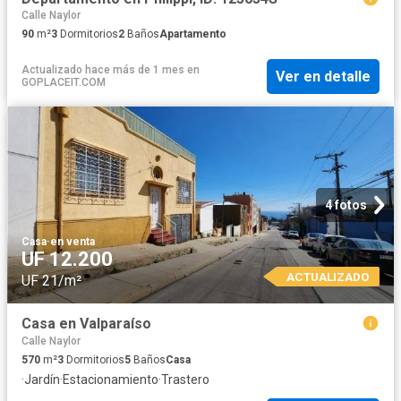
Calle Naylor
90
m²
3
Dormitorios
2
Baños
Apartamento
Actualizado hace más de 1 mes
en
Ver en detalle
GOPLACEIT.COM
4 fotos
Casa
·
en venta
UF 12.200
ACTUALIZADO
UF 21/m²
Casa en Valparaíso
Calle Naylor
570
m²
3
Dormitorios
5
Baños
Casa
·
Jardín
·
Estacionamiento
·
Trastero