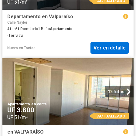
ACTUALIZADO
UF 51/m²
Departamento en Valparaíso
Calle Naylor
41
m²
1
Dormitorio
1
Baño
Apartamento
·
Terraza
Ver en detalle
Nuevo
en
Toctoc
12 fotos
Apartamento
·
en venta
UF 3.800
ACTUALIZADO
UF 51/m²
en VALPARAÍSO