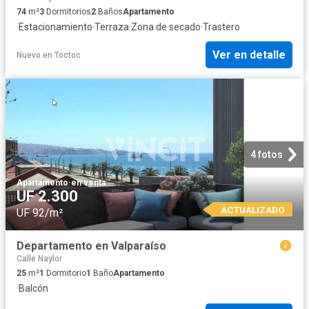
74
m²
3
Dormitorios
2
Baños
Apartamento
·
Estacionamiento
·
Terraza
·
Zona de secado
·
Trastero
Ver en detalle
Nuevo
en
Toctoc
4 fotos
Apartamento
·
en venta
UF 2.300
ACTUALIZADO
UF 92/m²
Departamento en Valparaíso
Calle Naylor
25
m²
1
Dormitorio
1
Baño
Apartamento
·
Balcón