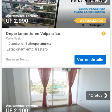
12 fotos
Apartamento
·
en venta
UF 2.990
ACTUALIZADO
Departamento en Valparaíso
Calle Naylor
1
Dormitorio
1
Baño
Apartamento
·
Estacionamiento
·
Trastero
Ver en detalle
Nuevo
en
Toctoc
12 fotos
Apartamento
·
en venta
UF 2.100