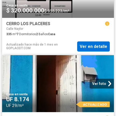
Casa
·
en venta
$ 320.000.000
$ 955.223/m²
CERRO LOS PLACERES
Calle Naylor
335
m²
7
Dormitorios
2
Baños
Casa
Actualizado hace más de 1 mes
en
Ver en detalle
GOPLACEIT.COM
Ver foto
Casa
·
en venta
UF 8.174
ACTUALIZADO
UF 29/m²