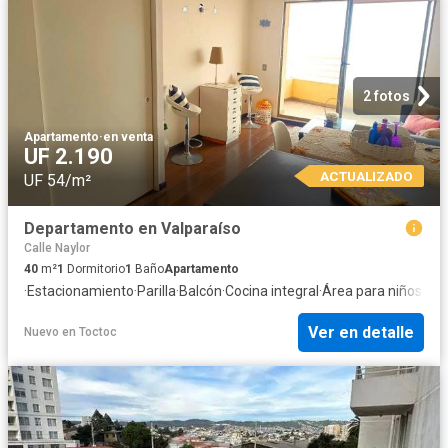
2 fotos
Apartamento
·
en venta
UF 2.190
ACTUALIZADO
UF 54/m²
Departamento en Valparaíso
Calle Naylor
40
m²
1
Dormitorio
1
Baño
Apartamento
·
Estacionamiento
·
Parilla
·
Balcón
·
Cocina integral
·
Área para niños
·
Seg
Ver en detalle
Nuevo
en
Toctoc