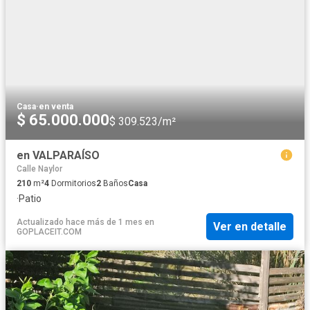
Casa
·
en venta
$ 65.000.000
$ 309.523/m²
en VALPARAÍSO
Calle Naylor
210
m²
4
Dormitorios
2
Baños
Casa
·
Patio
Actualizado hace más de 1 mes
en
Ver en detalle
GOPLACEIT.COM