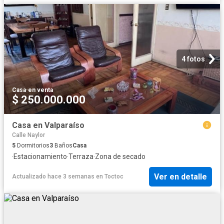
4 fotos
Casa
·
en venta
$ 250.000.000
Casa en Valparaíso
Calle Naylor
5
Dormitorios
3
Baños
Casa
·
Estacionamiento
·
Terraza
·
Zona de secado
Ver en detalle
Actualizado hace 3 semanas
en
Toctoc