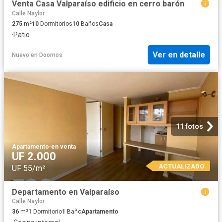
Venta Casa Valparaíso edificio en cerro barón
Calle Naylor
275
m²
10
Dormitorios
10
Baños
Casa
·
Patio
Ver en detalle
Nuevo
en
Doomos
11 fotos
Apartamento
·
en venta
UF 2.000
ACTUALIZADO
UF 55/m²
Departamento en Valparaíso
Calle Naylor
36
m²
1
Dormitorio
1
Baño
Apartamento