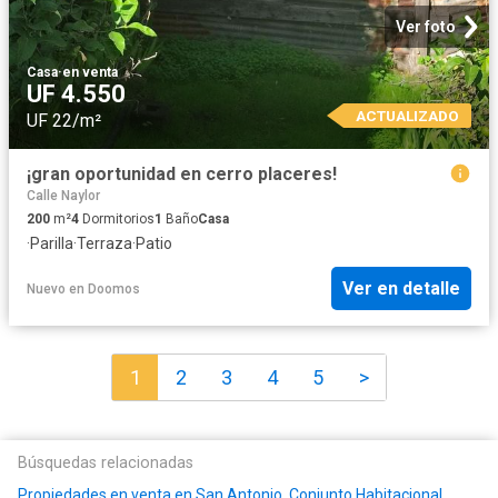
Ver foto
Casa
·
en venta
UF 4.550
ACTUALIZADO
UF 22/m²
¡gran oportunidad en cerro placeres!
Calle Naylor
200
m²
4
Dormitorios
1
Baño
Casa
·
Parilla
·
Terraza
·
Patio
Ver en detalle
Nuevo
en
Doomos
1
2
3
4
5
>
Búsquedas relacionadas
Propiedades en venta en San Antonio, Conjunto Habitacional