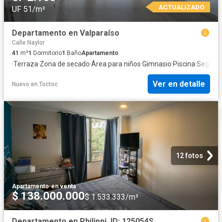
ACTUALIZADO
UF 51/m²
Departamento en Valparaíso
Calle Naylor
41
m²
1
Dormitorio
1
Baño
Apartamento
·
Terraza
·
Zona de secado
·
Área para niños
·
Gimnasio
·
Piscina
·
Segurid
Ver en detalle
Nuevo
en
Toctoc
12 fotos
Apartamento
·
en venta
$ 138.000.000
$ 1.533.333/m²
Departamento en Philippi, ID: 125054S