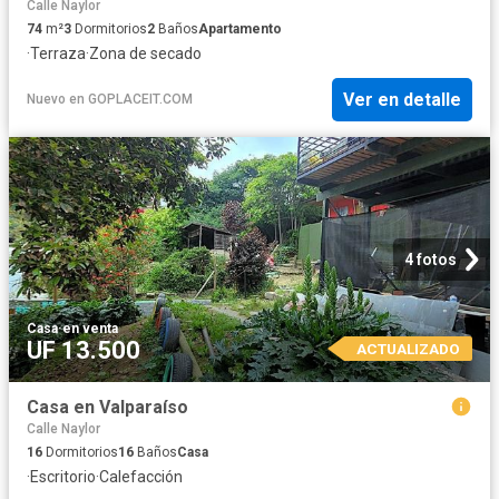
Calle Naylor
74
m²
3
Dormitorios
2
Baños
Apartamento
·
Terraza
·
Zona de secado
Ver en detalle
Nuevo
en
GOPLACEIT.COM
4 fotos
Casa
·
en venta
UF 13.500
ACTUALIZADO
Casa en Valparaíso
Calle Naylor
16
Dormitorios
16
Baños
Casa
·
Escritorio
·
Calefacción