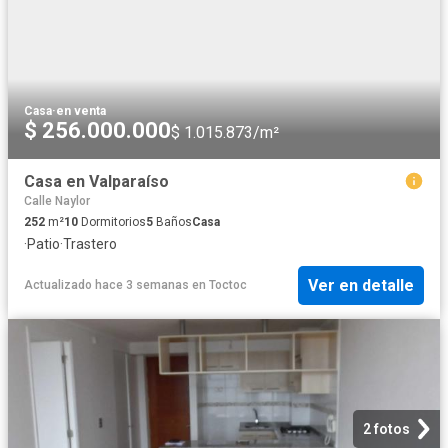
Casa
·
en venta
$ 256.000.000
$ 1.015.873/m²
Casa en Valparaíso
Calle Naylor
252
m²
10
Dormitorios
5
Baños
Casa
·
Patio
·
Trastero
Ver en detalle
Actualizado hace 3 semanas
en
Toctoc
2 fotos