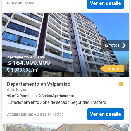
Ver en detalle
Nuevo
en
Toctoc
12 fotos
Apartamento
·
en venta
$ 164.999.999
NUEVO
$ 1.833.333/m²
Departamento en Valparaíso
Calle Naylor
90
m²
3
Dormitorios
2
Baños
Apartamento
·
Estacionamiento
·
Zona de secado
·
Seguridad
·
Trastero
Ver en detalle
Actualizado hace 2 días
en
Toctoc