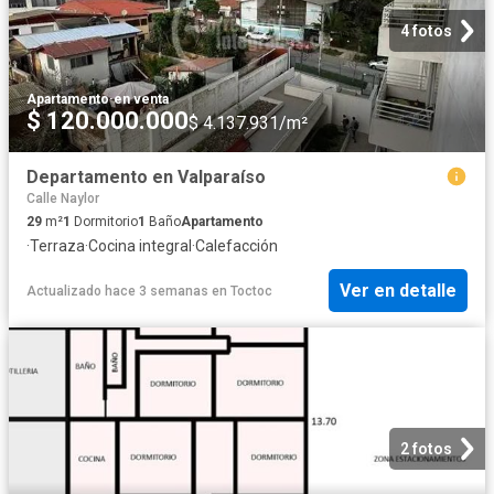
4 fotos
Apartamento
·
en venta
$ 120.000.000
$ 4.137.931/m²
Departamento en Valparaíso
Calle Naylor
29
m²
1
Dormitorio
1
Baño
Apartamento
·
Terraza
·
Cocina integral
·
Calefacción
Ver en detalle
Actualizado hace 3 semanas
en
Toctoc
2 fotos