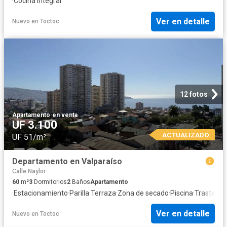
·
Cocina integral
Ver en detalle
Nuevo
en
Toctoc
12 fotos
Apartamento
·
en venta
UF 3.100
ACTUALIZADO
UF 51/m²
Departamento en Valparaíso
Calle Naylor
60
m²
3
Dormitorios
2
Baños
Apartamento
·
Estacionamiento
·
Parilla
·
Terraza
·
Zona de secado
·
Piscina
·
Trastero
Ver en detalle
Nuevo
en
Toctoc