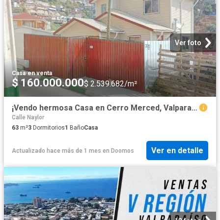
Ver foto
Casa
·
en venta
$ 160.000.000
$ 2.539.682/m²
¡Vendo hermosa Casa en Cerro Merced, Valparaíso!
Calle Naylor
63
m²
3
Dormitorios
1
Baño
Casa
Ver en detalle
Actualizado hace más de 1 mes
en
Doomos