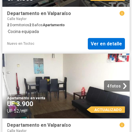
Departamento en Valparaíso
Calle Naylor
2
Dormitorios
2
Baños
Apartamento
·
Cocina equipada
Ver en detalle
Nuevo
en
Toctoc
4 fotos
Apartamento
·
en venta
UF 3.900
ACTUALIZADO
UF 52/m²
Departamento en Valparaíso
Calle Naylor