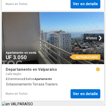
Ver en detalle
Nuevo
en
Toctoc
4 fotos
Apartamento
·
en venta
UF 3.050
ACTUALIZADO
Departamento en Valparaíso
Calle Naylor
2
Dormitorios
2
Baños
Apartamento
·
Estacionamiento
·
Terraza
·
Trastero
Ver en detalle
Nuevo
en
Toctoc