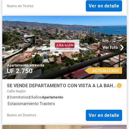
Ver en detalle
Nuevo
en
Toctoc
Ver foto
Apartamento
·
en venta
UF 2.750
ACTUALIZADO
SE VENDE DEPARTAMENTO CON VISTA A LA BAHIA EN CERRO PLACERES
Calle Naylor
2
Dormitorios
2
Baños
Apartamento
·
Estacionamiento
·
Trastero
Ver en detalle
Nuevo
en
Doomos