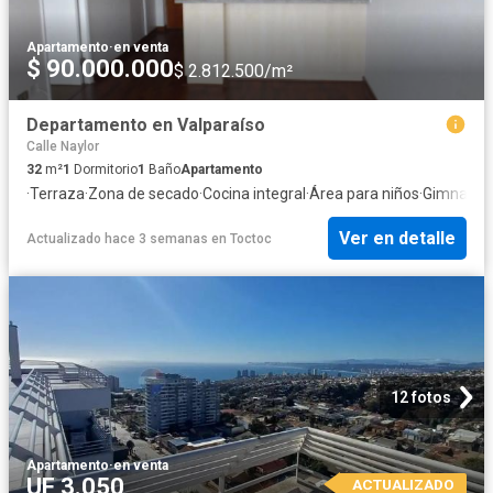
Apartamento
·
en venta
$ 90.000.000
$ 2.812.500/m²
Departamento en Valparaíso
Calle Naylor
32
m²
1
Dormitorio
1
Baño
Apartamento
·
Terraza
·
Zona de secado
·
Cocina integral
·
Área para niños
·
Gimnasio
·
Ver en detalle
Actualizado hace 3 semanas
en
Toctoc
12 fotos
Apartamento
·
en venta
UF 3.050
ACTUALIZADO