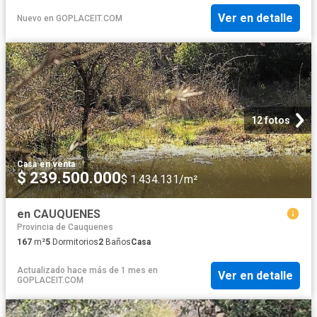
Ver en detalle
Nuevo
en
GOPLACEIT.COM
12 fotos
Casa
·
en venta
$ 239.500.000
$ 1.434.131/m²
en CAUQUENES
Provincia de Cauquenes
167
m²
5
Dormitorios
2
Baños
Casa
Actualizado hace más de 1 mes
en
Ver en detalle
GOPLACEIT.COM