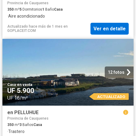
Provincia de Cauquenes
350
m²
5
Dormitorios
1
Baño
Casa
·
Aire acondicionado
Actualizado hace más de 1 mes
en
Ver en detalle
GOPLACEIT.COM
12 fotos
Casa
·
en venta
UF 5.900
ACTUALIZADO
UF 16/m²
en PELLUHUE
Provincia de Cauquenes
350
m²
3
Baños
Casa
·
Trastero