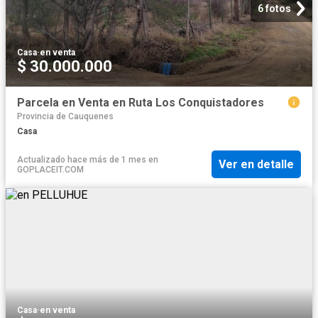
6 fotos
Casa
·
en venta
$ 30.000.000
Parcela en Venta en Ruta Los Conquistadores
Provincia de Cauquenes
Casa
Actualizado hace más de 1 mes
en
Ver en detalle
GOPLACEIT.COM
Casa
·
en venta