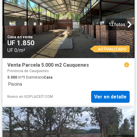
12 fotos
Casa
·
en venta
UF 1.850
ACTUALIZADO
UF 0/m²
Venta Parcela 5.000 m2 Cauquenes
Provincia de Cauquenes
5.000
m²
1
Dormitorio
Casa
·
Piscina
Ver en detalle
Nuevo
en
GOPLACEIT.COM