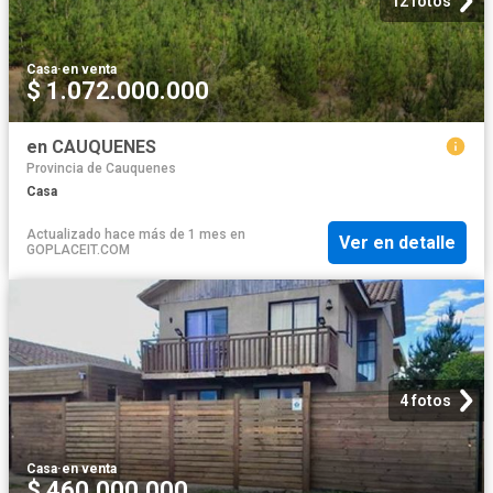
12 fotos
Casa
·
en venta
$ 1.072.000.000
en CAUQUENES
Provincia de Cauquenes
Casa
Actualizado hace más de 1 mes
en
Ver en detalle
GOPLACEIT.COM
4 fotos
Casa
·
en venta
$ 460.000.000