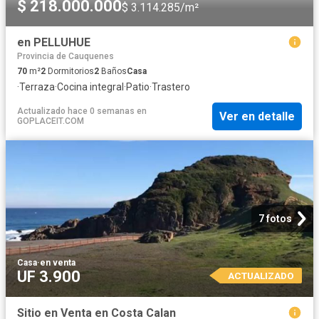
$ 218.000.000
$ 3.114.285/m²
en PELLUHUE
Provincia de Cauquenes
70
m²
2
Dormitorios
2
Baños
Casa
·
Terraza
·
Cocina integral
·
Patio
·
Trastero
Actualizado hace 0 semanas
en
Ver en detalle
GOPLACEIT.COM
7 fotos
Casa
·
en venta
UF 3.900
ACTUALIZADO
Sitio en Venta en Costa Calan