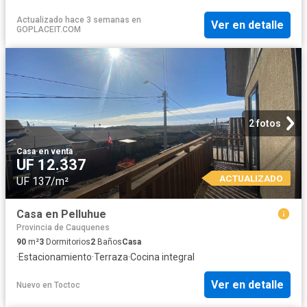
Actualizado hace 3 semanas
en
Ver en detalle
GOPLACEIT.COM
2 fotos
Casa
·
en venta
UF 12.337
ACTUALIZADO
UF 137/m²
Casa en Pelluhue
Provincia de Cauquenes
90
m²
3
Dormitorios
2
Baños
Casa
·
Estacionamiento
·
Terraza
·
Cocina integral
Ver en detalle
Nuevo
en
Toctoc