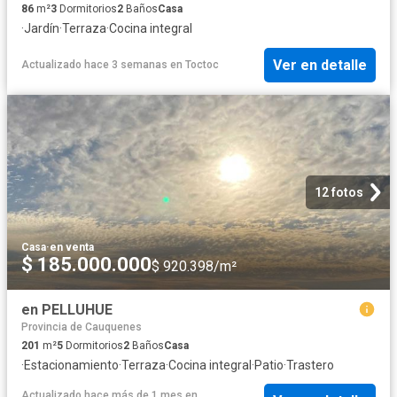
86
m²
3
Dormitorios
2
Baños
Casa
·
Jardín
·
Terraza
·
Cocina integral
Ver en detalle
Actualizado hace 3 semanas
en
Toctoc
12 fotos
Casa
·
en venta
$ 185.000.000
$ 920.398/m²
en PELLUHUE
Provincia de Cauquenes
201
m²
5
Dormitorios
2
Baños
Casa
·
Estacionamiento
·
Terraza
·
Cocina integral
·
Patio
·
Trastero
Actualizado hace más de 1 mes
en