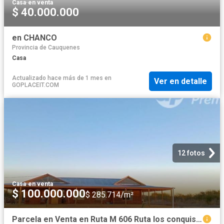
Casa
·
en venta
$ 40.000.000
en CHANCO
Provincia de Cauquenes
Casa
Actualizado hace más de 1 mes
en
Ver en detalle
GOPLACEIT.COM
12 fotos
Casa
·
en venta
$ 100.000.000
$ 285.714/m²
Parcela en Venta en Ruta M 606 Ruta los conquistadores, sector Santo Toribio Lote a 8 1. Cauquenes