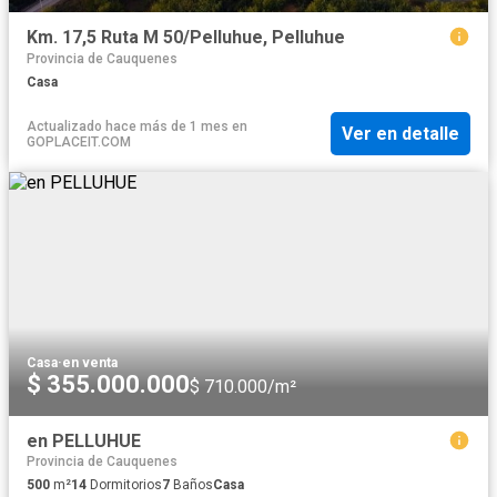
Km. 17,5 Ruta M 50/Pelluhue, Pelluhue
Provincia de Cauquenes
Casa
Actualizado hace más de 1 mes
en
Ver en detalle
GOPLACEIT.COM
Casa
·
en venta
$ 355.000.000
$ 710.000/m²
en PELLUHUE
Provincia de Cauquenes
500
m²
14
Dormitorios
7
Baños
Casa