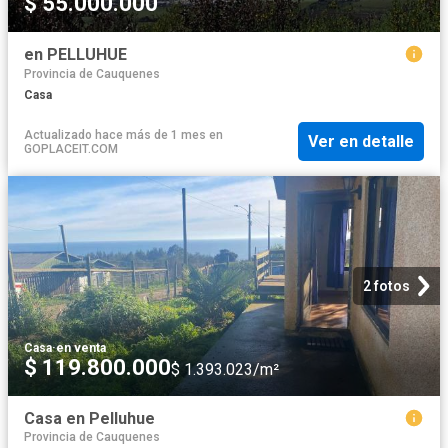
$ 55.000.000
en PELLUHUE
Provincia de Cauquenes
Casa
Actualizado hace más de 1 mes
en
Ver en detalle
GOPLACEIT.COM
2 fotos
Casa
·
en venta
$ 119.800.000
$ 1.393.023/m²
Casa en Pelluhue
Provincia de Cauquenes