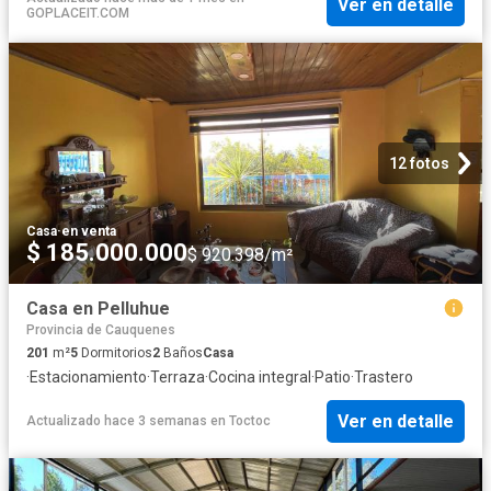
Ver en detalle
GOPLACEIT.COM
12 fotos
Casa
·
en venta
$ 185.000.000
$ 920.398/m²
Casa en Pelluhue
Provincia de Cauquenes
201
m²
5
Dormitorios
2
Baños
Casa
·
Estacionamiento
·
Terraza
·
Cocina integral
·
Patio
·
Trastero
Ver en detalle
Actualizado hace 3 semanas
en
Toctoc