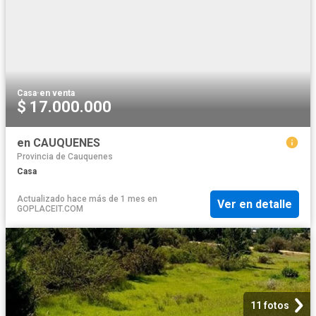
Casa
·
en venta
$ 17.000.000
en CAUQUENES
Provincia de Cauquenes
Casa
Actualizado hace más de 1 mes
en
Ver en detalle
GOPLACEIT.COM
11 fotos