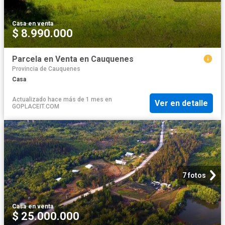
Casa
·
en venta
$ 8.990.000
Parcela en Venta en Cauquenes
Provincia de Cauquenes
Casa
Actualizado hace más de 1 mes
en
Ver en detalle
GOPLACEIT.COM
7 fotos
Casa
·
en venta
$ 25.000.000