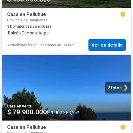
Casa en Pelluhue
Provincia de Cauquenes
3
Dormitorios
2
Baños
Casa
·
Balcón
·
Cocina integral
Ver en detalle
Actualizado hace 3 semanas
en
Toctoc
2 fotos
Casa
·
en venta
$ 79.900.000
$ 1.902.380/m²
Casa en Pelluhue
Provincia de Cauquenes