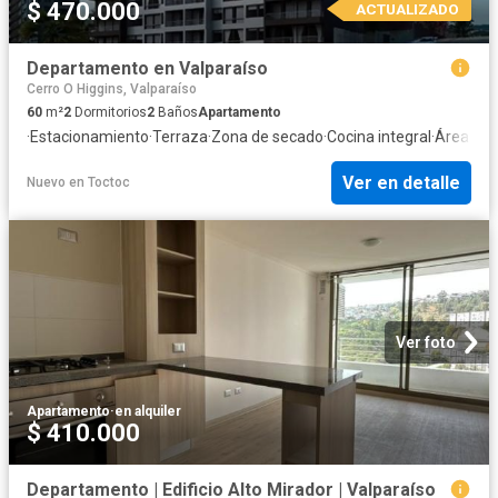
$ 470.000
ACTUALIZADO
Departamento en Valparaíso
Cerro O Higgins, Valparaíso
60
m²
2
Dormitorios
2
Baños
Apartamento
·
Estacionamiento
·
Terraza
·
Zona de secado
·
Cocina integral
·
Área par
Ver en detalle
Nuevo
en
Toctoc
Ver foto
Apartamento
·
en alquiler
$ 410.000
Departamento | Edificio Alto Mirador | Valparaíso