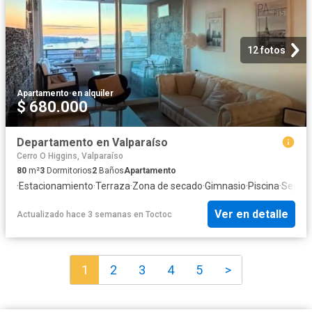
12 fotos
Apartamento
·
en alquiler
$ 680.000
Departamento en Valparaíso
Cerro O Higgins, Valparaíso
80
m²
3
Dormitorios
2
Baños
Apartamento
·
Estacionamiento
·
Terraza
·
Zona de secado
·
Gimnasio
·
Piscina
·
Seguri
Ver en detalle
Actualizado hace 3 semanas
en
Toctoc
1
2
3
4
5
>