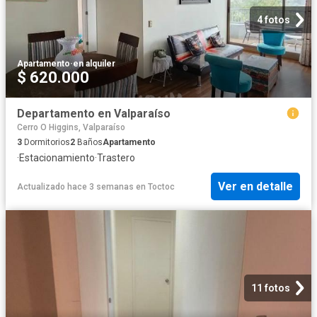
4 fotos
Apartamento
·
en alquiler
$ 620.000
Departamento en Valparaíso
Cerro O Higgins, Valparaíso
3
Dormitorios
2
Baños
Apartamento
·
Estacionamiento
·
Trastero
Ver en detalle
Actualizado hace 3 semanas
en
Toctoc
11 fotos