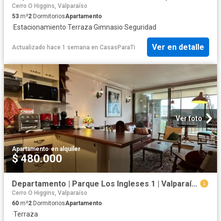
Cerro O Higgins, Valparaíso
53
m²
2
Dormitorios
Apartamento
·
Estacionamiento
·
Terraza
·
Gimnasio
·
Seguridad
Ver en detalle
Actualizado hace 1 semana
en
CasasParaTi
Ver foto
Apartamento
·
en alquiler
$ 480.000
Departamento | Parque Los Ingleses 1 | Valparaíso
Cerro O Higgins, Valparaíso
60
m²
2
Dormitorios
Apartamento
·
Terraza