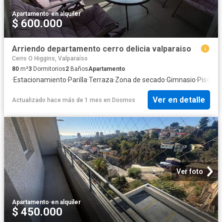
Apartamento
·
en alquiler
$ 600.000
Arriendo departamento cerro delicia valparaiso
Cerro O Higgins, Valparaíso
80
m²
3
Dormitorios
2
Baños
Apartamento
·
Estacionamiento
·
Parilla
·
Terraza
·
Zona de secado
·
Gimnasio
·
Piscina
·
Ver en detalle
Actualizado hace más de 1 mes
en
Doomos
Ver foto
Apartamento
·
en alquiler
$ 450.000