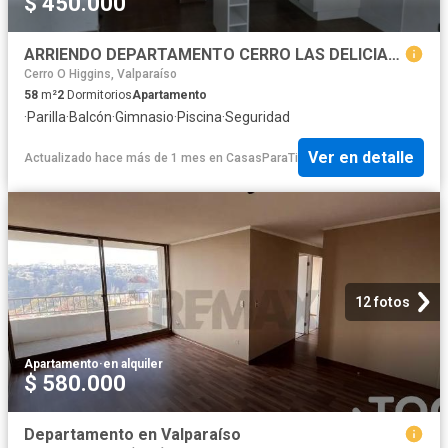
$ 450.000
ARRIENDO DEPARTAMENTO CERRO LAS DELICIAS SAN ROQUE
Cerro O Higgins, Valparaíso
58
m²
2
Dormitorios
Apartamento
·
Parilla
·
Balcón
·
Gimnasio
·
Piscina
·
Seguridad
Ver en detalle
Actualizado hace más de 1 mes
en
CasasParaTi
12 fotos
Apartamento
·
en alquiler
$ 580.000
Departamento en Valparaíso