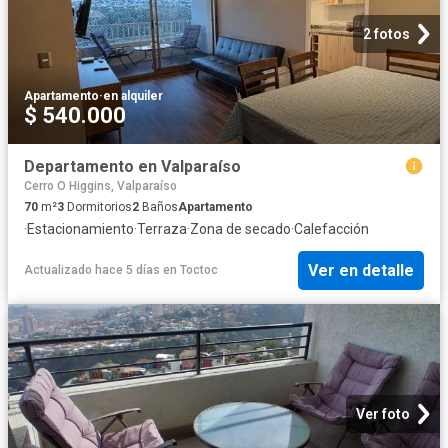
2 fotos
Apartamento
·
en alquiler
$ 540.000
Departamento en Valparaíso
Cerro O Higgins, Valparaíso
70
m²
3
Dormitorios
2
Baños
Apartamento
·
Estacionamiento
·
Terraza
·
Zona de secado
·
Calefacción
Ver en detalle
Actualizado hace 5 días
en
Toctoc
Ver foto