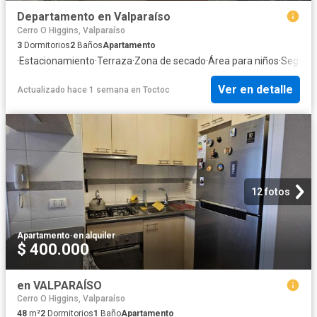
Departamento en Valparaíso
Cerro O Higgins, Valparaíso
3
Dormitorios
2
Baños
Apartamento
·
Estacionamiento
·
Terraza
·
Zona de secado
·
Área para niños
·
Segurid
Ver en detalle
Actualizado hace 1 semana
en
Toctoc
12 fotos
Apartamento
·
en alquiler
$ 400.000
en VALPARAÍSO
Cerro O Higgins, Valparaíso
48
m²
2
Dormitorios
1
Baño
Apartamento