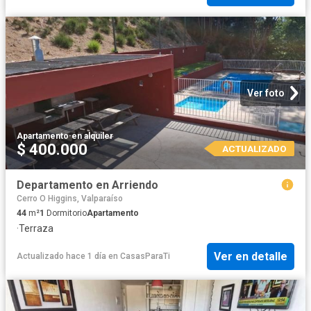
Ver foto
Apartamento
·
en alquiler
$ 400.000
ACTUALIZADO
Departamento en Arriendo
Cerro O Higgins, Valparaíso
44
m²
1
Dormitorio
Apartamento
·
Terraza
Ver en detalle
Actualizado hace 1 día
en
CasasParaTi