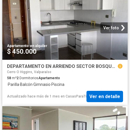
Ver foto
Apartamento
·
en alquiler
$ 450.000
DEPARTAMENTO EN ARRIENDO SECTOR BOSQUE INGLÉS SAN ROQUE
Cerro O Higgins, Valparaíso
58
m²
2
Dormitorios
Apartamento
·
Parilla
·
Balcón
·
Gimnasio
·
Piscina
Ver en detalle
Actualizado hace más de 1 mes
en
CasasParaTi