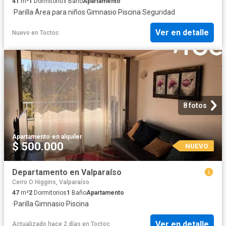
41
m²
1
Dormitorio
1
Baño
Apartamento
·
Parilla
·
Área para niños
·
Gimnasio
·
Piscina
·
Seguridad
Ver en detalle
Nuevo
en
Toctoc
8 fotos
Apartamento
·
en alquiler
$ 500.000
NUEVO
Departamento en Valparaíso
Cerro O Higgins, Valparaíso
47
m²
2
Dormitorios
1
Baño
Apartamento
·
Parilla
·
Gimnasio
·
Piscina
Ver en detalle
Actualizado hace 2 días
en
Toctoc