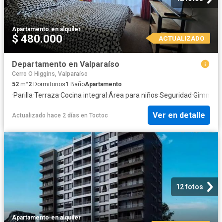
Apartamento
·
en alquiler
$ 480.000
ACTUALIZADO
Departamento en Valparaíso
Cerro O Higgins, Valparaíso
52
m²
2
Dormitorios
1
Baño
Apartamento
·
Parilla
·
Terraza
·
Cocina integral
·
Área para niños
·
Seguridad
·
Gimnasi
Ver en detalle
Actualizado hace 2 días
en
Toctoc
12 fotos
Apartamento
·
en alquiler