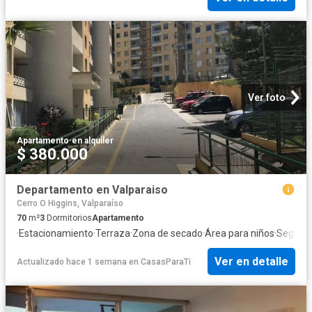
Ver foto
Apartamento
·
en alquiler
$ 380.000
Departamento en Valparaiso
Cerro O Higgins, Valparaíso
70
m²
3
Dormitorios
Apartamento
·
Estacionamiento
·
Terraza
·
Zona de secado
·
Área para niños
·
Segurid
Ver en detalle
Actualizado hace 1 semana
en
CasasParaTi