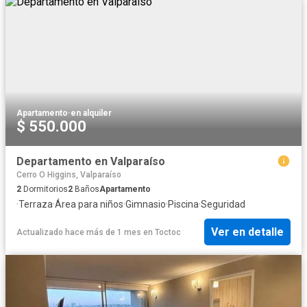
Apartamento
·
en alquiler
$ 550.000
Departamento en Valparaíso
Cerro O Higgins, Valparaíso
2
Dormitorios
2
Baños
Apartamento
·
Terraza
·
Área para niños
·
Gimnasio
·
Piscina
·
Seguridad
Ver en detalle
Actualizado hace más de 1 mes
en
Toctoc