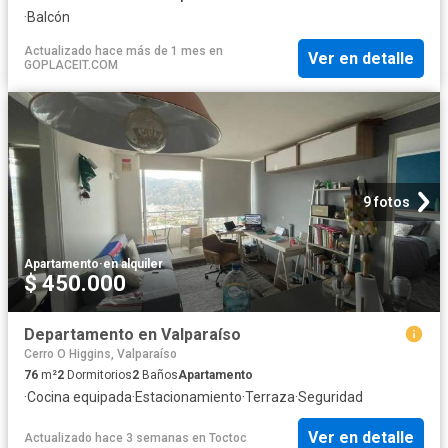
·
Balcón
Actualizado hace más de 1 mes
en
Ver en detalle
GOPLACEIT.COM
9 fotos
Apartamento
·
en alquiler
$ 450.000
Departamento en Valparaíso
Cerro O Higgins, Valparaíso
76
m²
2
Dormitorios
2
Baños
Apartamento
·
Cocina equipada
·
Estacionamiento
·
Terraza
·
Seguridad
Ver en detalle
Actualizado hace 3 semanas
en
Toctoc