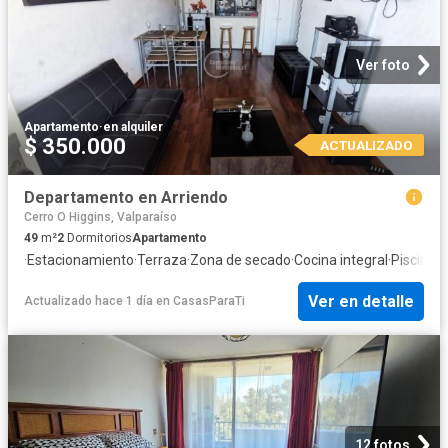
Ver foto
Apartamento
·
en alquiler
$ 350.000
ACTUALIZADO
Departamento en Arriendo
Cerro O Higgins, Valparaíso
49
m²
2
Dormitorios
Apartamento
·
Estacionamiento
·
Terraza
·
Zona de secado
·
Cocina integral
·
Piscina
·
T
Ver en detalle
Actualizado hace 1 día
en
CasasParaTi
12 fotos