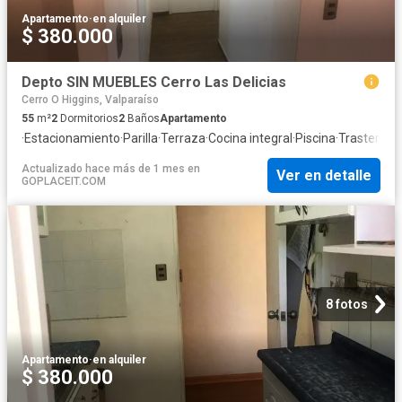
Apartamento
·
en alquiler
$ 380.000
Depto SIN MUEBLES Cerro Las Delicias
Cerro O Higgins, Valparaíso
55
m²
2
Dormitorios
2
Baños
Apartamento
·
Estacionamiento
·
Parilla
·
Terraza
·
Cocina integral
·
Piscina
·
Trastero
Actualizado hace más de 1 mes
en
Ver en detalle
GOPLACEIT.COM
8 fotos
Apartamento
·
en alquiler
$ 380.000