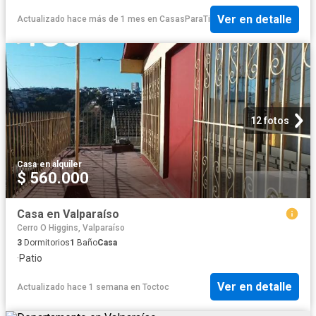
Ver en detalle
Actualizado hace más de 1 mes
en
CasasParaTi
12 fotos
Casa
·
en alquiler
$ 560.000
Casa en Valparaíso
Cerro O Higgins, Valparaíso
3
Dormitorios
1
Baño
Casa
·
Patio
Ver en detalle
Actualizado hace 1 semana
en
Toctoc