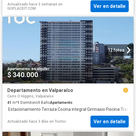
Actualizado hace 3 semanas
en
Ver en detalle
GOPLACEIT.COM
12 fotos
Apartamento
·
en alquiler
$ 340.000
Departamento en Valparaíso
Cerro O Higgins, Valparaíso
41
m²
1
Dormitorio
1
Baño
Apartamento
·
Estacionamiento
·
Terraza
·
Cocina integral
·
Gimnasio
·
Piscina
·
Traster
Ver en detalle
Actualizado hace 3 días
en
Toctoc