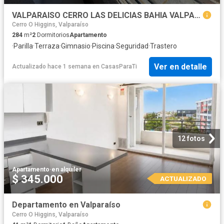
VALPARAISO CERRO LAS DELICIAS BAHIA VALPARAISO
Cerro O Higgins, Valparaíso
284
m²
2
Dormitorios
Apartamento
·
Parilla
·
Terraza
·
Gimnasio
·
Piscina
·
Seguridad
·
Trastero
Ver en detalle
Actualizado hace 1 semana
en
CasasParaTi
12 fotos
Apartamento
·
en alquiler
$ 345.000
ACTUALIZADO
Departamento en Valparaíso
Cerro O Higgins, Valparaíso