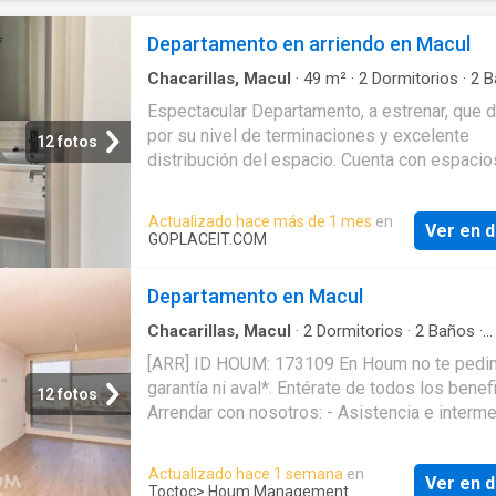
Departamento en arriendo en Macul
Chacarillas, Macul
·
49
m²
·
2
Dormitorios
·
2
B
Apartamento
·
Gimnasio
·
Piscina
Espectacular Departamento, a estrenar, que 
por su nivel de terminaciones y excelente
12 fotos
distribución del espacio. Cuenta con espacio
comunes, como piscina, sala de juegos para 
gimnasio, quinchos x2, salón de fiesta, lo qu
Actualizado hace más de 1 mes
en
Ver en d
incorporan lo último en tendencias mundiale
GOPLACEIT.COM
arquitectura, diseño y decoración. El depart
se encuentra emplazado en una ubicación
Departamento en Macul
estratégica, a pasos de Avenida Quilín y cerc
Vespucio Sur Express, lo que permite conex
Chacarillas, Macul
·
2
Dormitorios
·
2
Baños
·
Apartamento
·
Estacionamiento
·
Parilla
·
Zona 
hacia cualquier lu
[ARR] ID HOUM: 173109 En Houm no te ped
secado
·
Gimnasio
·
Piscina
·
Trastero
garantía ni aval*. Entérate de todos los benef
12 fotos
Arrendar con nosotros: - Asistencia e interm
con el propietario - Firma tu contrato online -
Arrienda sin burocracia papeleos y mucho m
Actualizado hace 1 semana
en
Ver en d
rápido Departamento en arriendo ubicado en 
Toctoc
> Houm Management