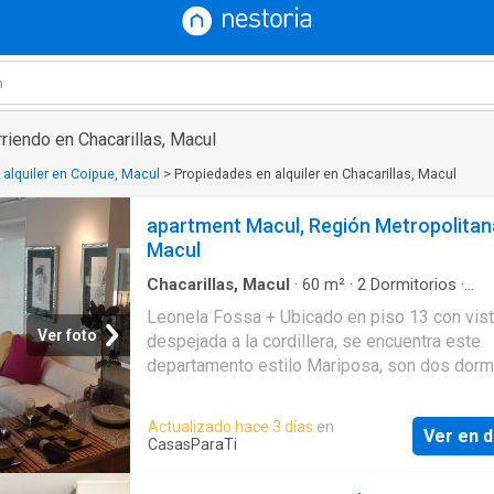
riendo en Chacarillas, Macul
alquiler en Coipue, Macul
>
Propiedades en alquiler en Chacarillas, Macul
apartment Macul, Región Metropolitan
Macul
Chacarillas, Macul
·
60
m²
·
2
Dormitorios
·
Apartamento
·
Terraza
Leonela Fossa + Ubicado en piso 13 con vis
Ver foto
despejada a la cordillera, se encuentra este
departamento estilo Mariposa, son dos dorm
cada uno con su baño en suite. Cocina conec
con el living y salida a una enorme terraza. El 
Actualizado hace 3 días
en
Ver en d
cuenta con espacios comunes para niños y p
CasasParaTi
grandes. Para toda la familia. Gastos comune
aprox Escuelas Transporte