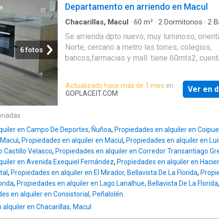
suite y walk in closet. 2 baños con accesorio
Departamento en arriendo en Macul
Metalicas.» Cubiertas Cocinas: Granito.» Cubi
suite. Cocina americana equipada con
Baños: Porcelánico.» Chapa: Normal.» Conexi
electrodomésticos. Living comedor Terraza 
Chacarillas, Macul
·
60
m²
·
2
Dormitorios
·
2
B
Lavadora: Si.» Alarma: No. Adicionalmente el
Apartamento
·
Estacionamiento
·
Trastero
vista. piso 21. 1 Estacionamiento. 1 bodega.
Se arrienda dpto nuevo, muy luminoso, orient
departamen
Conexión a lavadora. Condominio las Palmas
Norte, cercano a metro las torres, colegios,
6 fotos
seguridad 24/7 4 torres grandes y espacios
bancos,farmacias y mall. tiene 60mts2, cuent
espacios comunes piscina quincho en terraz
dos dormitorios, el principal en suite (luz nat
de juegos para niños parque en condominio. 
el baño) bodega, estacionamiento cubierto
Actualizado hace más de 1 mes
en
de reuniones sala de estudio sala de juegos
Ver en d
GOPLACEIT.COM
Lavandería. G/C: $95.000
onadas
quiler en Campo De Deportes, Ñuñoa
,
Propiedades en alquiler en Coipue
 Macul
,
Propiedades en alquiler en Macul
,
Propiedades en alquiler en Lu
o Castillo Velasco
,
Propiedades en alquiler en Corredor Transantiago Gre
quiler en Avenida Exequiel Fernández
,
Propiedades en alquiler en Haci
tal
,
Propiedades en alquiler en El Mirador, Bellavista De La Florida
,
Propi
orida
,
Propiedades en alquiler en Lago Lanalhue, Bellavista De La Florida
es en alquiler en Consistorial, Peñalolén
alquiler en Chacarillas, Macul