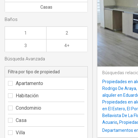
Casas
Baños
1
2
3
4+
Búsqueda Avanzada
Filtra por tipo de propiedad
Búsquedas relaci
Propiedades en al
Apartamento
Rodrigo De Araya,
Habitación
alquiler en Eduard
Propiedades en al
Condominio
en El Estero, El Por
Bellavista De La Fl
Casa
Acuario
,
Propiedad
Departamentos en 
Villa