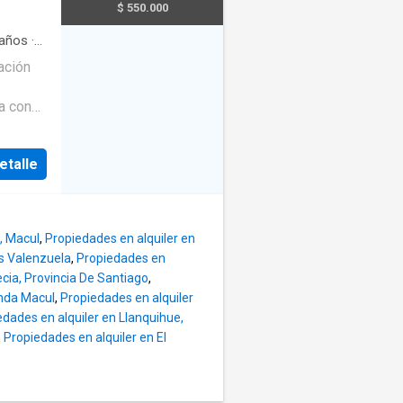
s 1 en
$ 550.000
ertas
on
con gran
años
·
ación
os
a con
a área
ural en
Salas
etalle
, Macul
,
Propiedades en alquiler en
is Valenzuela
,
Propiedades en
cia, Provincia De Santiago
,
enda Macul
,
Propiedades en alquiler
edades en alquiler en Llanquihue,
,
Propiedades en alquiler en El