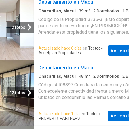
Departamento en Macul
Chacarillas, Macul
·
39
m²
·
2
Dormitorios
·
1
B
Apartamento
·
Alarma
·
Terraza
·
Seguridad
Codigo de la Propiedad: 3336-3. ¡Este depa
puede ser tu nuevo hogar!¡EN PROMOCIÓN!
12 fotos
Arrendar esta propiedad tiene los siguientes
beneficios:» Esta propiedad está con: 50.00
descuento por los primeros 2 meses. Este
Actualizado hace 6 días
en
Toctoc
>
Ver en d
descuento no considera los gastos comunes
Assetplan Propiedades
descuentos se aplican sobre el valor publica
Pago de Garantía en 3 cuota(s) con 34% de 
Departamento en Macul
inicial de garantía.Aplican términos y
condiciones.Los gastos comunes son refere
Chacarillas, Macul
·
48
m²
·
2
Dormitorios
·
2
B
Apartamento
·
Estacionamiento
·
Parilla
·
Terra
y podrían variar mes a mes.Además de los se
Código: AJ08897 Gran departamento muy c
Zona de secado
·
Cocina integral
·
Área para ni
mencionados arriba también cuenta con: Asc
Con excelente conectividad frente a metro M
Piscina
·
Seguridad
·
Trastero
12 fotos
Citófono Conserjería Seguridad.Las terminac
Ubicado en condominio las Palmas cercano 
del departamento son: » Ventanas: Termopan
comercio hospitales mall etc. Orientación:
PVC.» Agua Caliente: Termo Electrico.» Cocin
Surponiente. Superficie total: 50 m2. Año de
Actualizado hace 1 día
en
Toctoc
>
Encimera Vitrocerámica.» Piso Cocinas: Flota
Ver en d
construcción: 2018. 2 dormitorios muy ampli
PROPERTY PARTNERS
Piso Baños: Porcelanato / Cerámica.» Piso Es
equipados con closets. Matrimonial con bañ
Flotante.» Piso Dormitorios: Flotante.» Terraz