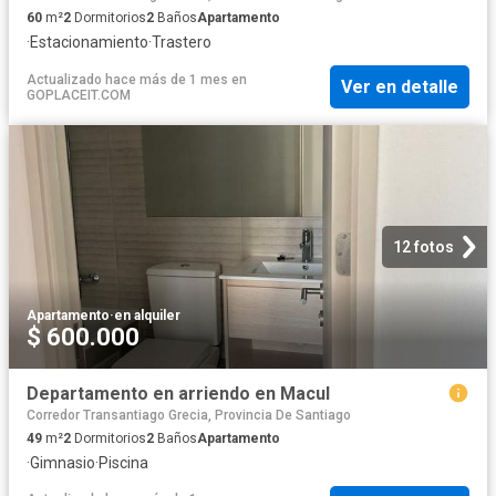
60
m²
2
Dormitorios
2
Baños
Apartamento
·
Estacionamiento
·
Trastero
Actualizado hace más de 1 mes
en
Ver en detalle
GOPLACEIT.COM
12 fotos
Apartamento
·
en alquiler
$ 600.000
Departamento en arriendo en Macul
Corredor Transantiago Grecia, Provincia De Santiago
49
m²
2
Dormitorios
2
Baños
Apartamento
·
Gimnasio
·
Piscina