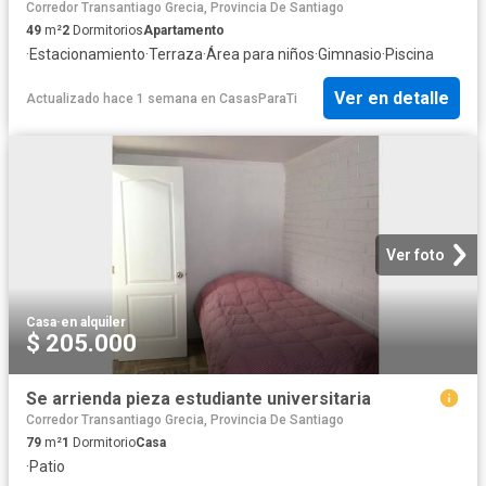
Corredor Transantiago Grecia, Provincia De Santiago
49
m²
2
Dormitorios
Apartamento
·
Estacionamiento
·
Terraza
·
Área para niños
·
Gimnasio
·
Piscina
Ver en detalle
Actualizado hace 1 semana
en
CasasParaTi
Ver foto
Casa
·
en alquiler
$ 205.000
Se arrienda pieza estudiante universitaria
Corredor Transantiago Grecia, Provincia De Santiago
79
m²
1
Dormitorio
Casa
·
Patio