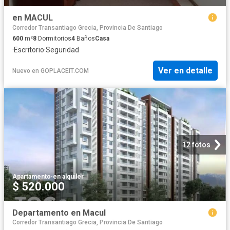
en MACUL
Corredor Transantiago Grecia, Provincia De Santiago
600
m²
8
Dormitorios
4
Baños
Casa
·
Escritorio
·
Seguridad
Ver en detalle
Nuevo
en
GOPLACEIT.COM
12 fotos
Apartamento
·
en alquiler
$ 520.000
Departamento en Macul
Corredor Transantiago Grecia, Provincia De Santiago