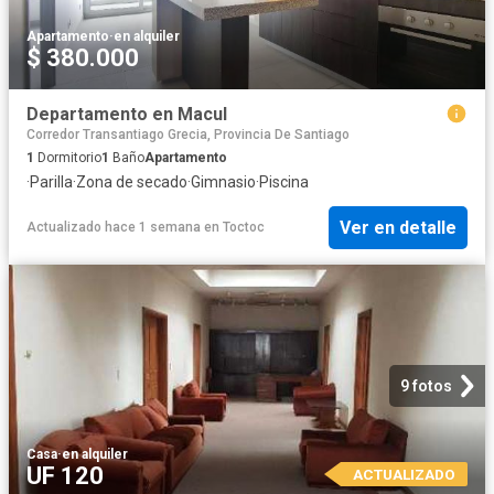
Apartamento
·
en alquiler
$ 380.000
Departamento en Macul
Corredor Transantiago Grecia, Provincia De Santiago
1
Dormitorio
1
Baño
Apartamento
·
Parilla
·
Zona de secado
·
Gimnasio
·
Piscina
Ver en detalle
Actualizado hace 1 semana
en
Toctoc
9 fotos
Casa
·
en alquiler
UF 120
ACTUALIZADO