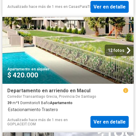
Ver en detalle
Actualizado hace más de 1 mes
en
CasasParaTi
12 fotos
Apartamento
·
en alquiler
$ 420.000
Departamento en arriendo en Macul
Corredor Transantiago Grecia, Provincia De Santiago
39
m²
1
Dormitorio
1
Baño
Apartamento
·
Estacionamiento
·
Trastero
Actualizado hace más de 1 mes
en
Ver en detalle
GOPLACEIT.COM