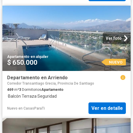
Ver foto
Apartamento
·
en alquiler
$ 650.000
NUEVO
Departamento en Arriendo
Corredor Transantiago Grecia, Provincia De Santiago
469
m²
3
Dormitorios
Apartamento
·
Balcón
·
Terraza
·
Seguridad
Ver en detalle
Nuevo
en
CasasParaTi