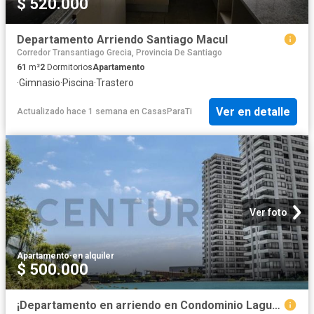
$ 520.000
Departamento Arriendo Santiago Macul
Corredor Transantiago Grecia, Provincia De Santiago
61
m²
2
Dormitorios
Apartamento
·
Gimnasio
·
Piscina
·
Trastero
Ver en detalle
Actualizado hace 1 semana
en
CasasParaTi
Ver foto
Apartamento
·
en alquiler
$ 500.000
¡Departamento en arriendo en Condominio Laguna Centro, Macul!