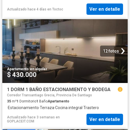
Ver en detalle
Actualizado hace 4 días
en
Toctoc
12 fotos
Apartamento
·
en alquiler
$ 430.000
1 DORM 1 BAÑO ESTACIONAMIENTO Y BODEGA
Corredor Transantiago Grecia, Provincia De Santiago
35
m²
1
Dormitorio
1
Baño
Apartamento
·
Estacionamiento
·
Terraza
·
Cocina integral
·
Trastero
Actualizado hace 3 semanas
en
Ver en detalle
GOPLACEIT.COM