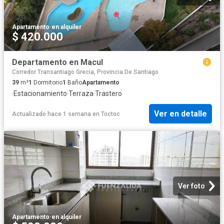
Apartamento
·
en alquiler
$ 420.000
Departamento en Macul
Corredor Transantiago Grecia, Provincia De Santiago
39
m²
1
Dormitorio
1
Baño
Apartamento
·
Estacionamiento
·
Terraza
·
Trastero
Ver en detalle
Actualizado hace 1 semana
en
Toctoc
Ver foto
Apartamento
·
en alquiler