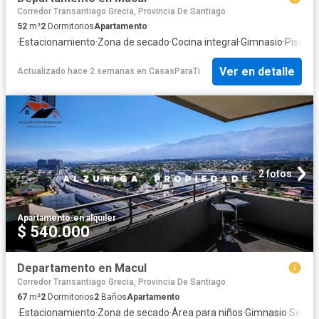
Corredor Transantiago Grecia, Provincia De Santiago
52
m²
2
Dormitorios
Apartamento
·
Estacionamiento
·
Zona de secado
·
Cocina integral
·
Gimnasio
·
Piscina
·
Ver en detalle
Actualizado hace 2 semanas
en
CasasParaTi
2 fotos
Apartamento
·
en alquiler
$ 540.000
Departamento en Macul
Corredor Transantiago Grecia, Provincia De Santiago
67
m²
2
Dormitorios
2
Baños
Apartamento
·
Estacionamiento
·
Zona de secado
·
Área para niños
·
Gimnasio
·
Segur