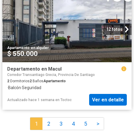
12 fotos
Apartamento
·
en alquiler
$ 550.000
Departamento en Macul
Corredor Transantiago Grecia, Provincia De Santiago
2
Dormitorios
2
Baños
Apartamento
·
Balcón
·
Seguridad
Ver en detalle
Actualizado hace 1 semana
en
Toctoc
1
2
3
4
5
>