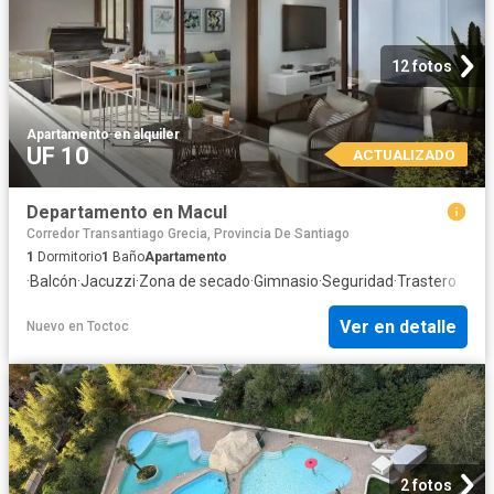
12 fotos
Apartamento
·
en alquiler
UF 10
ACTUALIZADO
Departamento en Macul
Corredor Transantiago Grecia, Provincia De Santiago
1
Dormitorio
1
Baño
Apartamento
·
Balcón
·
Jacuzzi
·
Zona de secado
·
Gimnasio
·
Seguridad
·
Trastero
Ver en detalle
Nuevo
en
Toctoc
2 fotos