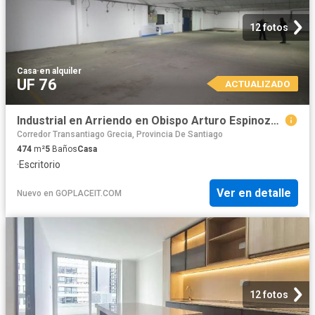
12 fotos
Casa
·
en alquiler
UF 76
ACTUALIZADO
Industrial en Arriendo en Obispo Arturo Espinoza con Los Plátanos
Corredor Transantiago Grecia, Provincia De Santiago
474
m²
5
Baños
Casa
·
Escritorio
Ver en detalle
Nuevo
en
GOPLACEIT.COM
12 fotos