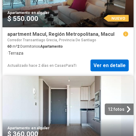
Apartamento
·
en alquiler
$ 550.000
NUEVO
apartment Macul, Región Metropolitana, Macul
Corredor Transantiago Grecia, Provincia De Santiago
60
m²
2
Dormitorios
Apartamento
·
Terraza
Ver en detalle
Actualizado hace 2 días
en
CasasParaTi
12 fotos
Apartamento
·
en alquiler
$ 360.000