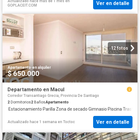
Actualizado hace más de 1 mes
en
Ver en detalle
GOPLACEIT.COM
12 fotos
Apartamento
·
en alquiler
$ 650.000
Departamento en Macul
Corredor Transantiago Grecia, Provincia De Santiago
2
Dormitorios
2
Baños
Apartamento
·
Estacionamiento
·
Parilla
·
Zona de secado
·
Gimnasio
·
Piscina
·
Trastero
Ver en detalle
Actualizado hace 1 semana
en
Toctoc