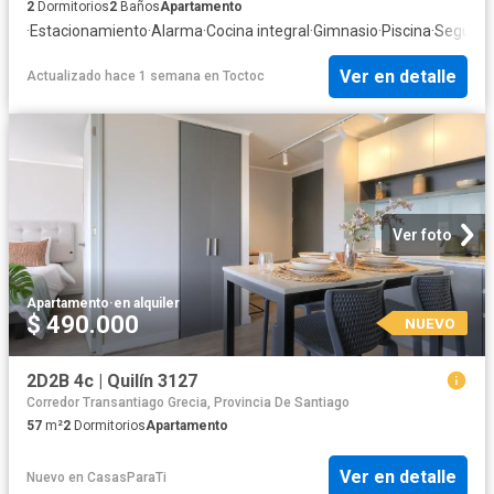
2
Dormitorios
2
Baños
Apartamento
·
Estacionamiento
·
Alarma
·
Cocina integral
·
Gimnasio
·
Piscina
·
Segurid
Ver en detalle
Actualizado hace 1 semana
en
Toctoc
Ver foto
Apartamento
·
en alquiler
$ 490.000
NUEVO
2D2B 4c | Quilín 3127
Corredor Transantiago Grecia, Provincia De Santiago
57
m²
2
Dormitorios
Apartamento
Ver en detalle
Nuevo
en
CasasParaTi