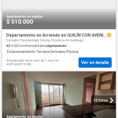
Apartamento
·
en alquiler
$ 510.000
Departamento en Arriendo en QUILÍN CON AVENIDA MACUL
Corredor Transantiago Grecia, Provincia De Santiago
62
m²
2
Dormitorios
2
Baños
Apartamento
·
Estacionamiento
·
Terraza
·
Gimnasio
·
Piscina
Actualizado hace más de 1 mes
en
Ver en detalle
GOPLACEIT.COM
12 fotos
Apartamento
·
en alquiler