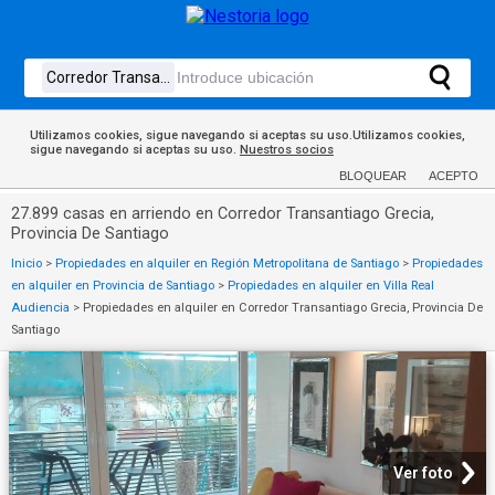
Utilizamos cookies, sigue navegando si aceptas su uso.Utilizamos cookies,
sigue navegando si aceptas su uso.
Nuestros socios
BLOQUEAR
ACEPTO
27.899 casas en arriendo en Corredor Transantiago Grecia,
Provincia De Santiago
Inicio
>
Propiedades en alquiler en Región Metropolitana de Santiago
>
Propiedades
en alquiler en Provincia de Santiago
>
Propiedades en alquiler en Villa Real
Audiencia
>
Propiedades en alquiler en Corredor Transantiago Grecia, Provincia De
Santiago
Ver foto