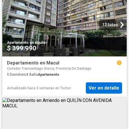
12 fotos
Apartamento
·
en alquiler
$ 399.990
Departamento en Macul
Corredor Transantiago Grecia, Provincia De Santiago
1
Dormitorio
1
Baño
Apartamento
Ver en detalle
Actualizado hace 3 semanas
en
Toctoc