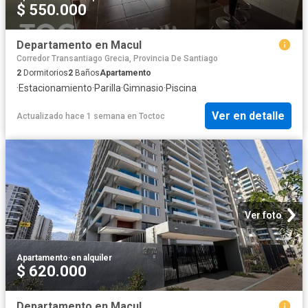
$ 550.000
Departamento en Macul
Corredor Transantiago Grecia, Provincia De Santiago
2
Dormitorios
2
Baños
Apartamento
·
Estacionamiento
·
Parilla
·
Gimnasio
·
Piscina
Ver en detalle
Actualizado hace 1 semana
en
Toctoc
Ver foto
Apartamento
·
en alquiler
$ 620.000
Departamento en Macul