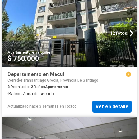
12 fotos
Apartamento
·
en alquiler
$ 750.000
Departamento en Macul
Corredor Transantiago Grecia, Provincia De Santiago
3
Dormitorios
2
Baños
Apartamento
·
Balcón
·
Zona de secado
Ver en detalle
Actualizado hace 3 semanas
en
Toctoc