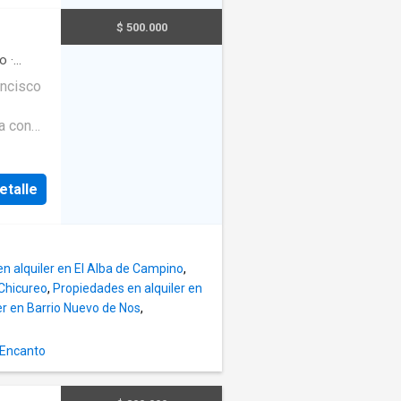
miento.
0 a 18
$ 500.000
o
·
ancisco
a con
cceso
d barrio
etalle
n alquiler en El Alba de Campino
,
 Chicureo
,
Propiedades en alquiler en
er en Barrio Nuevo de Nos
,
 Encanto