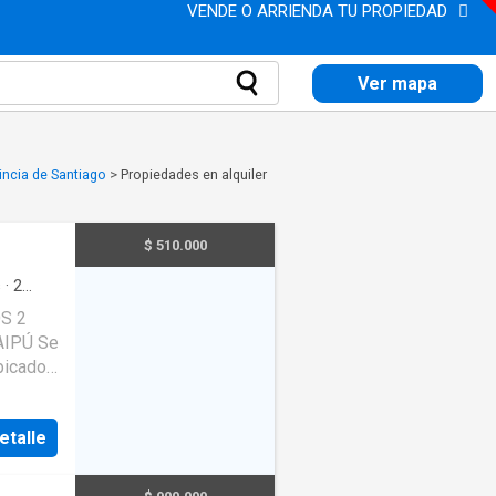
VENDE O ARRIENDA TU PROPIEDAD
Ver mapa
incia de Santiago
>
Propiedades en alquiler
$ 510.000
s
·
2
za
·
S 2
IPÚ Se
bicado
ipú a
e
etalle
iving-