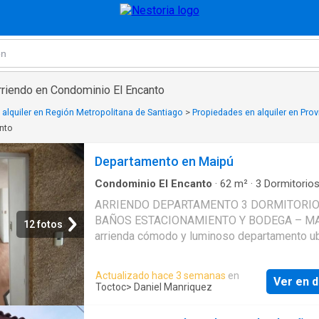
rriendo en Condominio El Encanto
alquiler en Región Metropolitana de Santiago
>
Propiedades en alquiler en Prov
nto
Departamento en Maipú
Condominio El Encanto
·
62
m²
·
3
Dormitorio
Baños
·
Apartamento
·
Estacionamiento
·
Terra
ARRIENDO DEPARTAMENTO 3 DORMITORIO
Seguridad
·
Trastero
BAÑOS ESTACIONAMIENTO Y BODEGA – MA
12 fotos
arrienda cómodo y luminoso departamento u
en Condominio El Encanto Av. Portales 97 Ma
pocos minutos de Av. Pajaritos con excelent
Actualizado hace 3 semanas
en
Ver en d
conectividad y acceso a servicios comercio
Toctoc
> Daniel Manriquez
colegios y locomoción. Características: ? 3
dormitorios ? 2 baños (principal en suite) ? L