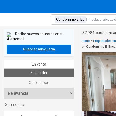
37.781 casas en a
Recibe nuevos anuncios en tu
email
Inicio
>
Propiedades en 
en Condominio El Enca
Guardar búsqueda
En venta
En alquiler
Ordenar por:
Dormitorios