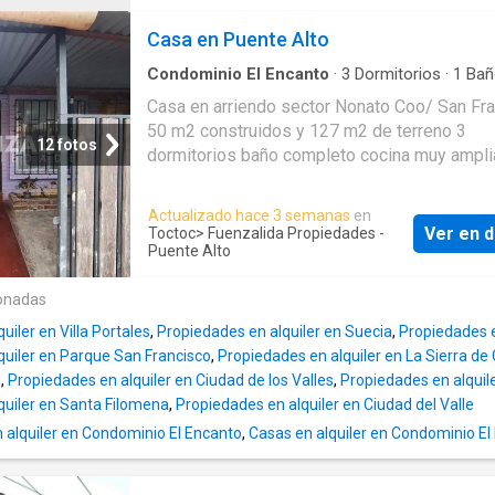
comunes, arriendo con bodega y 1 estaciona
Informaciones y visitas de lunes a viernes 1
Casa en Puente Alto
horas, teléfonos de
Condominio El Encanto
·
3
Dormitorios
·
1
Bañ
Casa
·
Estacionamiento
·
Patio
Casa en arriendo sector Nonato Coo/ San Fr
50 m2 construidos y 127 m2 de terreno 3
12 fotos
dormitorios baño completo cocina muy ampli
comedor de diario patio trasero lavadero
estacionamiento techado microbarrrio con a
Actualizado hace 3 semanas
en
controlado excelente ubicación y conectivida
Ver en d
Toctoc
> Fuenzalida Propiedades -
equipado con acceso a comercio y servicios.
Puente Alto
*417.674 AEP
onadas
uiler en Villa Portales
,
Propiedades en alquiler en Suecia
,
Propiedades e
quiler en Parque San Francisco
,
Propiedades en alquiler en La Sierra de
n
,
Propiedades en alquiler en Ciudad de los Valles
,
Propiedades en alquil
quiler en Santa Filomena
,
Propiedades en alquiler en Ciudad del Valle
alquiler en Condominio El Encanto
,
Casas en alquiler en Condominio El