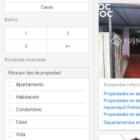
Casas
Baños
1
2
3
4+
Búsqueda Avanzada
Filtra por tipo de propiedad
Apartamento
Búsquedas relaci
Propiedades en alq
Habitación
Propiedades en al
Hacienda El Peñó
Condominio
Propiedades en al
Casa
Departamentos en 
Villa