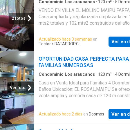
día.Con un terreno de 122 m2
Condominio Los araucanos
·
120
m²
·
5
Dormi
3
Baños
·
Casa
·
Patio
VENDO EN VILLA EL MOLINO MAIPÚ FARF
Casa ampliada y regularizada emplazada en 
2 fotos
mts2 totales y 102 mts2 construidos del año
Cuenta con 5 dormitorios 2 baños completos.
comedor Cocina semi cerrada Antejardín con 
Actualizado hace 3 semanas
en
Ver en d
para 3 estacionamientos. Patio trasero con
Toctoc
> DATAPROP.CL
departamento de interior con 2 dormitorios y
baños más Living comedor pequeño. Excelen
OPORTUNIDAD CASA PERFECTA PARA
plusvalía y conectividad cercana a colegios s
FAMILIAS NUMEROSAS
center Lider la Farfana strip center Santa Isab
Farfana Boston College Mall Arauco Maipu Cl
Condominio Los araucanos
·
120
m²
·
4
Dormi
3
Baños
·
Casa
·
Estacionamiento
·
Trastero
Indisa Inacap Estación intermodal del Sol co
Casa en Venta Ideal para Familias 4 Dormitor
la Farfana entre otros. Comunícate con el cor
Ver foto
Baños Ubicación: EL ROSAL,MAIPU Se ofrec
través del número: +569 84408786
venta amplia y cómoda casa de 120 m constr
160 m de terreno total, diseñada para brindar
espacios generosos y funcionales, ideales p
Ver en d
Actualizado hace 2 días
en
Doomos
bienestar de toda la familia. Distribución: 4
dormitorios bien iluminados 3 baños comple
Living-comedor de excelente tamaño Cocina