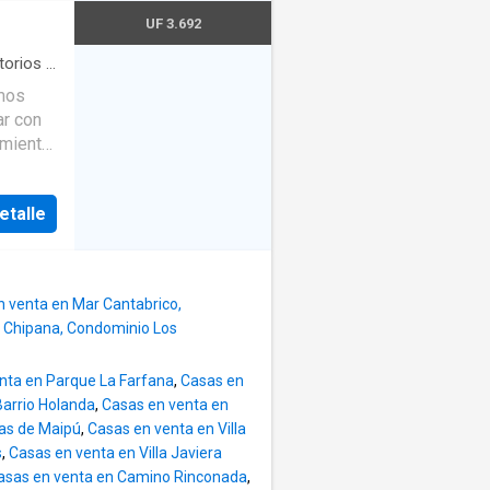
ie total
UF 3.692
 son: -
Año de
torios
·
te
do el
ar con
m.
etalle
na
ie total
n venta en Mar Cantabrico,
 Chipana, Condominio Los
do el
nta en Parque La Farfana
,
Casas en
Barrio Holanda
,
Casas en venta en
as de Maipú
,
Casas en venta en Villa
s
,
Casas en venta en Villa Javiera
asas en venta en Camino Rinconada
,