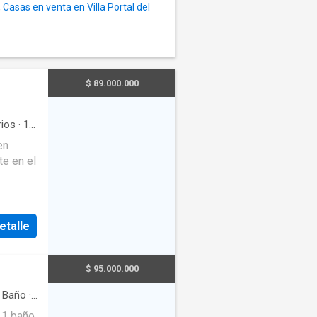
,
Casas en venta en Villa Portal del
$ 89.000.000
ios
·
1
en
te en el
con 2
buidos
 el
etalle
te gran
$ 95.000.000
, ideal
Baño
·
cogedor
 1 baño
zona