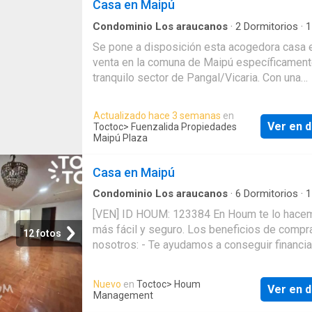
Casa en Maipú
Condominio Los araucanos
·
2
Dormitorios
·
1
Casa
Se pone a disposición esta acogedora casa 
venta en la comuna de Maipú específicament
tranquilo sector de Pangal/Vicaria. Con una
ubicación privilegiada este inmueble cuenta 
dormitorios y 1 baño en 77 m2 totales distri
Actualizado hace 3 semanas
en
en un terreno de 130 m2. La orientación hacia
Ver en d
Toctoc
> Fuenzalida Propiedades
Oriente asegura una iluminación óptima duran
Maipú Plaza
parte del día. La propiedad destaca por su d
funcional ideal para quienes buscan un espac
Casa en Maipú
cómodo y acogedor para su hogar. Además 
Condominio Los araucanos
·
6
Dormitorios
·
1
encuentra en una zona con excelentes conex
Casa
[VEN] ID HOUM: 123384 En Houm te lo hace
servicios lo que garantiza una óptima calidad
más fácil y seguro. Los beneficios de compr
vida para sus residentes. El precio de venta 
12 fotos
nosotros: - Te ayudamos a conseguir financi
Pesos 92000000 una oportunidad única para 
a través de una asesoría personalizada - Me
una vivienda en una de las zonas más atracti
y seguimiento de todo el proceso - Comisió
Maipú. Para más información o agendar una v
Nuevo
en
Toctoc
> Houm
Ver en d
+ IVA ¡Solo te preocupas de las firmas! Casa
dude en contactarnos
Management
venta ubicada en la comuna de Maipú con un