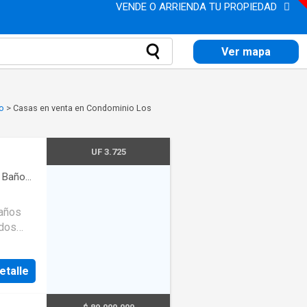
VENDE O ARRIENDA TU PROPIEDAD
Ver mapa
go
>
Casas en venta en Condominio Los
UF 3.725
Baños
·
baños
ados
topista
etalle