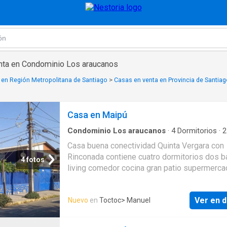
nta en Condominio Los araucanos
 en Región Metropolitana de Santiago
>
Casas en venta en Provincia de Santia
Casa en Maipú
Condominio Los araucanos
·
4
Dormitorios
·
2
Casa
·
Patio
Casa buena conectividad Quinta Vergara con
Rinconada contiene cuatro dormitorios dos 
4 fotos
living comedor cocina gran patio supermerc
colegios hospital el Carmen a minutos de au
y Plaza Maipú
Ver en d
Nuevo
en
Toctoc
> Manuel