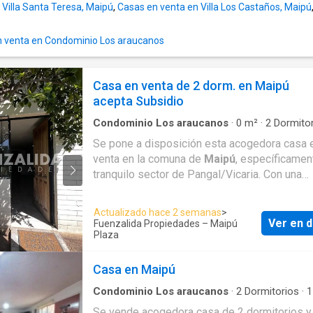
 Villa Santa Teresa, Maipú
,
Casas en venta en Villa Los Castaños, Maipú
 venta en Condominio Los araucanos
Casa en venta de 2 dorm. en Maipú
acepta Subsidio
Condominio Los araucanos
·
0
m²
·
2
Dormitor
Baño
·
Casa
·
Estacionamiento
·
Patio
Se pone a disposición esta acogedora casa 
venta en la comuna de
Maipú
, específicamen
tranquilo sector de Pangal/Vicaria. Con una
ubicación privilegiada, este inmueble cuenta 
dormitorios y 1 baño en 77 m2 totales, distri
Actualizado hace 2 semanas
>
en un terreno de 130 m2. La orientación hacia
Ver en d
Fuenzalida Propiedades – Maipú
Oriente asegura una iluminación óptima duran
Plaza
parte del día.
Casa en Maipú
La propiedad destaca por su diseño funcional
Condominio Los araucanos
·
2
Dormitorios
·
1
para quienes buscan un espacio cómodo y a
Casa
·
Patio
Se vende acogedora casa de 2 dormitorios y
para su hogar. Además, se encuentra en una 