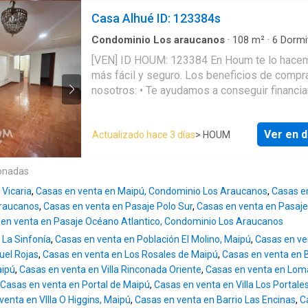
superficie construida de 108.00 m² y superfic
Casa Alhué ID: 123384s
de 132.00 m². Sus principales características
6 dormitorios - 1 baño - Admite mascotas - 
Condominio Los araucanos
·
108
m²
·
6
Dormi
1
Baño
·
Casa
·
Estacionamiento
construcción: 1999 Si compras con nosotros 
[VEN] ID HOUM: 123384 En Houm te lo hacemos
brindamos asesoría personalizada durante to
más fácil y seguro. Los beneficios de compr
proceso. Más que una corredora somos Hou
nosotros: • Te ayudamos a conseguir financiamiento
*Aplican T&C
a través de una asesoría personalizada • Mediación
y seguimiento de todo el proceso • Comisión del 2%
Ver en d
Actualizado hace 3 días
> HOUM
+ IVA ¡Solo te preocupas de las firmas! Casa en
venta, ubicada en la comuna de Maipú, con u
superficie construida de 108.00 m² y superfic
onadas
de 132.00 m². Sus principales características son: •
 Vicaria
,
Casas en venta en Maipú, Condominio Los Araucanos
,
Casas e
6 dormitorios • 1 baño • Admite mascotas • Año de
raucanos
,
Casas en venta en Pasaje Polo Sur
,
Casas en venta en Pasaje
construcción: 1999 Si compras con nosotros, te
en venta en Pasaje Océano Atlantico, Condominio Los Araucanos
brindamos asesoría personalizada durante to
 La Sinfonía
,
Casas en venta en Población El Molino, Maipú
,
Casas en ve
proceso. Más que una corredora, somos Houm.
uel Rojas
,
Casas en venta en Los Rosales de Maipú
,
Casas en venta en 
*Aplican T&C
aipú
,
Casas en venta en Villa Rinconada Oriente
,
Casas en venta en Lom
Casas en venta en Portal de Maipú
,
Casas en venta en Villa Los Portale
venta en VIlla O Higgins, Maipú
,
Casas en venta en Barrio Las Encinas
,
C