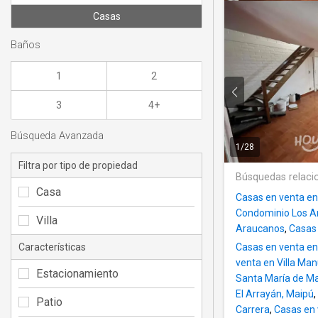
Casas
Baños
1
2
3
4+
Búsqueda Avanzada
1
/
28
Filtra por tipo de propiedad
Búsquedas relaci
Casa
Casas en venta en
Condominio Los A
Villa
Araucanos
,
Casas 
Características
Casas en venta en
venta en Villa Man
Estacionamiento
Santa María de M
El Arrayán, Maipú
,
Patio
Carrera
,
Casas en 