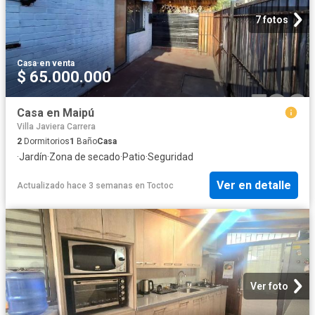
7 fotos
Casa
·
en venta
$ 65.000.000
Casa en Maipú
Villa Javiera Carrera
2
Dormitorios
1
Baño
Casa
·
Jardín
·
Zona de secado
·
Patio
·
Seguridad
Ver en detalle
Actualizado hace 3 semanas
en
Toctoc
Ver foto