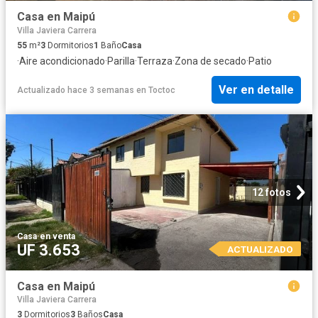
Casa en Maipú
Villa Javiera Carrera
55
m²
3
Dormitorios
1
Baño
Casa
·
Aire acondicionado
·
Parilla
·
Terraza
·
Zona de secado
·
Patio
Ver en detalle
Actualizado hace 3 semanas
en
Toctoc
12 fotos
Casa
·
en venta
UF 3.653
ACTUALIZADO
Casa en Maipú
Villa Javiera Carrera
3
Dormitorios
3
Baños
Casa