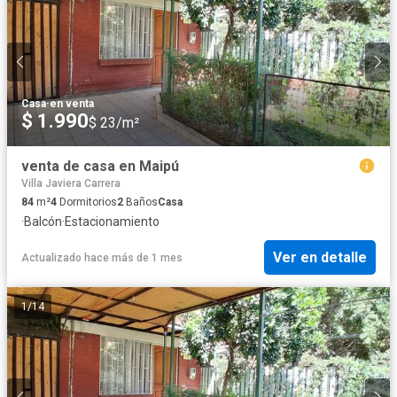
Casa
·
en venta
$ 1.990
$ 23/m²
venta de casa en Maipú
Villa Javiera Carrera
84
m²
4
Dormitorios
2
Baños
Casa
·
Balcón
·
Estacionamiento
Ver en detalle
Actualizado hace más de 1 mes
1
/
14