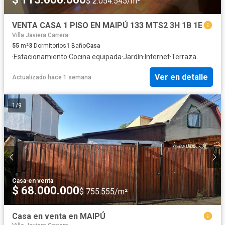
$ 2.054.545/m²
VENTA CASA 1 PISO EN MAIPÚ 133 MTS2 3H 1B 1E
Villa Javiera Carrera
55
m²
3
Dormitorios
1
Baño
Casa
·
Estacionamiento
·
Cocina equipada
·
Jardín
·
Internet
·
Terraza
Ver en detalle
Actualizado hace 1 semana
1
/
9
Casa
·
en venta
$ 68.000.000
$ 755.555/m²
Casa en venta en MAIPÚ