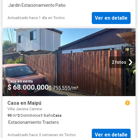
·
Jardín
·
Estacionamiento
·
Patio
Ver en detalle
Actualizado hace 1 día
en
Toctoc
2 fotos
Casa
·
en venta
$ 68.000.000
$ 755.555/m²
Casa en Maipú
Villa Javiera Carrera
90
m²
2
Dormitorios
1
Baño
Casa
·
Estacionamiento
·
Trastero
Ver en detalle
Actualizado hace 3 semanas
en
Toctoc