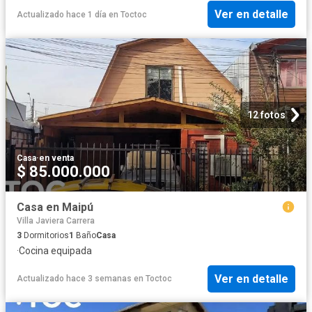
Ver en detalle
Actualizado hace 1 día
en
Toctoc
12 fotos
Casa
·
en venta
$ 85.000.000
Casa en Maipú
Villa Javiera Carrera
3
Dormitorios
1
Baño
Casa
·
Cocina equipada
Ver en detalle
Actualizado hace 3 semanas
en
Toctoc