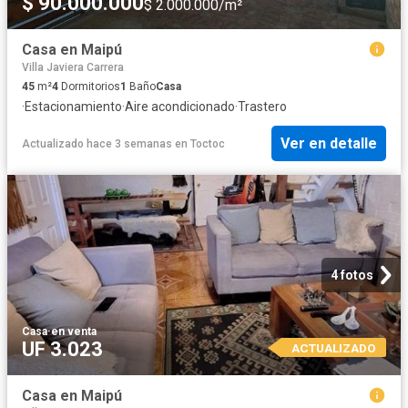
$ 90.000.000
$ 2.000.000/m²
Casa en Maipú
Villa Javiera Carrera
45
m²
4
Dormitorios
1
Baño
Casa
·
Estacionamiento
·
Aire acondicionado
·
Trastero
Ver en detalle
Actualizado hace 3 semanas
en
Toctoc
4 fotos
Casa
·
en venta
UF 3.023
ACTUALIZADO
Casa en Maipú