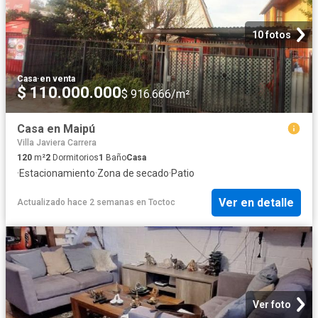
10 fotos
Casa
·
en venta
$ 110.000.000
$ 916.666/m²
Casa en Maipú
Villa Javiera Carrera
120
m²
2
Dormitorios
1
Baño
Casa
·
Estacionamiento
·
Zona de secado
·
Patio
Ver en detalle
Actualizado hace 2 semanas
en
Toctoc
Ver foto