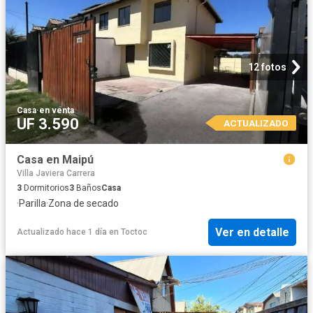
12 fotos
Casa
·
en venta
UF 3.590
ACTUALIZADO
Casa en Maipú
Villa Javiera Carrera
3
Dormitorios
3
Baños
Casa
·
Parilla
·
Zona de secado
Ver en detalle
Actualizado hace 1 día
en
Toctoc