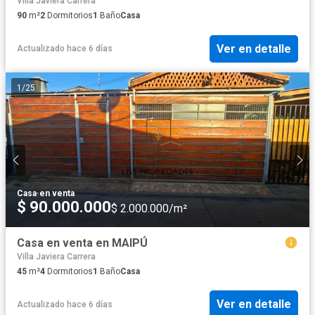
Villa Javiera Carrera
90
m²
2
Dormitorios
1
Baño
Casa
Ver en detalle
Actualizado hace 6 días
1
/
25
Casa
·
en venta
$ 90.000.000
$ 2.000.000/m²
Casa en venta en MAIPÚ
Villa Javiera Carrera
45
m²
4
Dormitorios
1
Baño
Casa
Ver en detalle
Actualizado hace 6 días