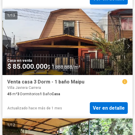
1
/
13
Casa
·
en venta
$ 85.000.000
$ 1.888.888/m²
Venta casa 3 Dorm - 1 baño Maipu
Villa Javiera Carrera
45
m²
3
Dormitorios
1
Baño
Casa
Ver en detalle
Actualizado hace más de 1 mes
1
/
12