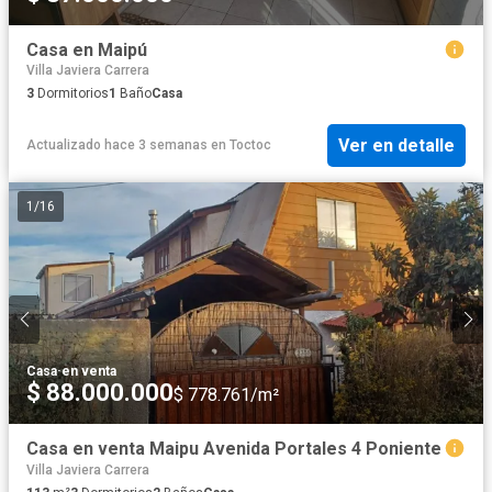
Casa en Maipú
Villa Javiera Carrera
3
Dormitorios
1
Baño
Casa
Ver en detalle
Actualizado hace 3 semanas
en
Toctoc
1
/
16
Casa
·
en venta
$ 88.000.000
$ 778.761/m²
Casa en venta Maipu Avenida Portales 4 Poniente
Villa Javiera Carrera