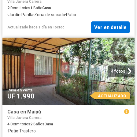
Villa Javiera Carrera
2
Dormitorios
1
Baño
Casa
·
Jardín
·
Parilla
·
Zona de secado
·
Patio
Ver en detalle
Actualizado hace 1 día
en
Toctoc
4 fotos
Casa
·
en venta
UF 1.990
ACTUALIZADO
Casa en Maipú
Villa Javiera Carrera
4
Dormitorios
2
Baños
Casa
·
Patio
·
Trastero