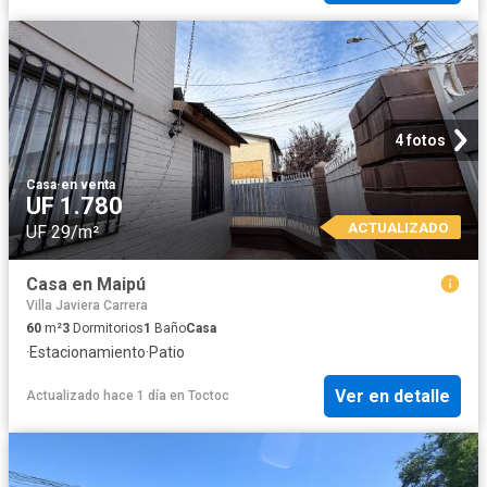
4 fotos
Casa
·
en venta
UF 1.780
ACTUALIZADO
UF 29/m²
Casa en Maipú
Villa Javiera Carrera
60
m²
3
Dormitorios
1
Baño
Casa
·
Estacionamiento
·
Patio
Ver en detalle
Actualizado hace 1 día
en
Toctoc