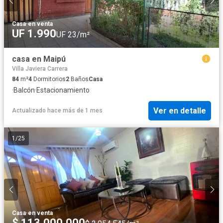
Casa
·
en venta
UF 1.990
UF 23/m²
casa en Maipú
Villa Javiera Carrera
84
m²
4
Dormitorios
2
Baños
Casa
·
Balcón
·
Estacionamiento
Ver en detalle
Actualizado hace más de 1 mes
1
/
25
Casa
·
en venta
$ 113.000.000