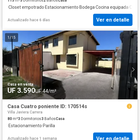
113
m²
3
Dormitorios
2
Baños
Casa
·
Closet empotrado
·
Estacionamiento
·
Bodega
·
Cocina equipada
·
Chim
Ver en detalle
Actualizado hace 6 días
1
/
15
Casa
·
en venta
UF 3.590
UF 44/m²
Casa Cuatro poniente ID: 170514s
Villa Javiera Carrera
80
m²
3
Dormitorios
3
Baños
Casa
·
Estacionamiento
·
Parilla
Ver en detalle
Actualizado hace 1 semana