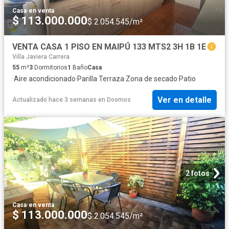
Casa
·
en venta
$ 113.000.000
$ 2.054.545/m²
VENTA CASA 1 PISO EN MAIPÚ 133 MTS2 3H 1B 1E
Villa Javiera Carrera
55
m²
3
Dormitorios
1
Baño
Casa
·
Aire acondicionado
·
Parilla
·
Terraza
·
Zona de secado
·
Patio
Ver en detalle
Actualizado hace 3 semanas
en
Doomos
2 fotos
Casa
·
en venta
$ 113.000.000
$ 2.054.545/m²