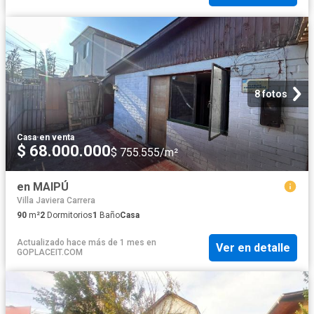
8 fotos
Casa
·
en venta
$ 68.000.000
$ 755.555/m²
en MAIPÚ
Villa Javiera Carrera
90
m²
2
Dormitorios
1
Baño
Casa
Actualizado hace más de 1 mes
en
Ver en detalle
GOPLACEIT.COM