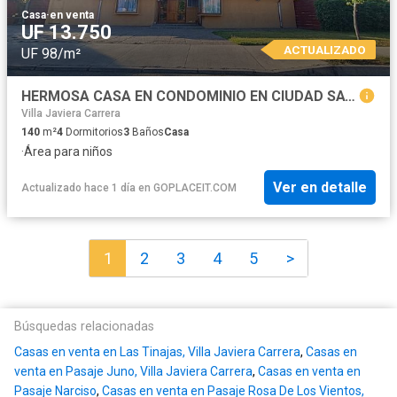
Casa
·
en venta
UF 13.750
ACTUALIZADO
UF 98/m²
HERMOSA CASA EN CONDOMINIO EN CIUDAD SATÉLITE
Villa Javiera Carrera
140
m²
4
Dormitorios
3
Baños
Casa
·
Área para niños
Ver en detalle
Actualizado hace 1 día
en
GOPLACEIT.COM
1
2
3
4
5
>
Búsquedas relacionadas
Casas en venta en Las Tinajas, Villa Javiera Carrera
,
Casas en
venta en Pasaje Juno, Villa Javiera Carrera
,
Casas en venta en
Pasaje Narciso
,
Casas en venta en Pasaje Rosa De Los Vientos,