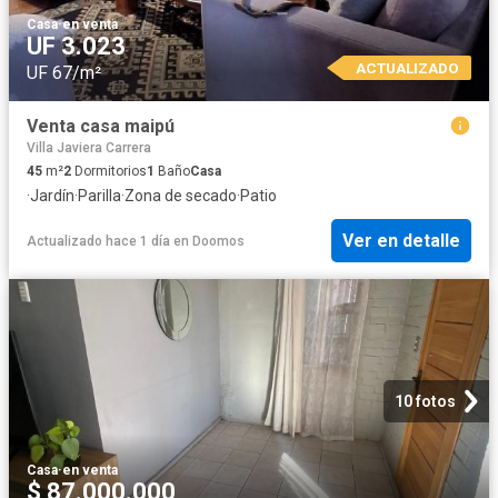
Casa
·
en venta
UF 3.023
ACTUALIZADO
UF 67/m²
Venta casa maipú
Villa Javiera Carrera
45
m²
2
Dormitorios
1
Baño
Casa
·
Jardín
·
Parilla
·
Zona de secado
·
Patio
Ver en detalle
Actualizado hace 1 día
en
Doomos
10 fotos
Casa
·
en venta
$ 87.000.000