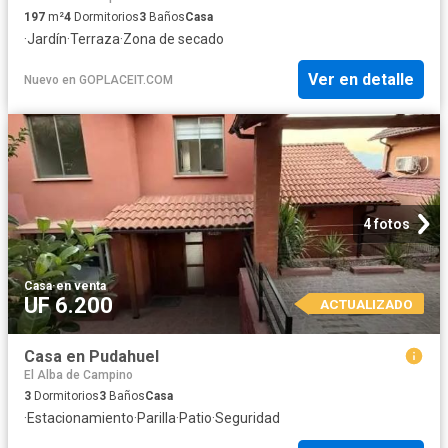
197
m²
4
Dormitorios
3
Baños
Casa
·
Jardín
·
Terraza
·
Zona de secado
Ver en detalle
Nuevo
en
GOPLACEIT.COM
4 fotos
Casa
·
en venta
UF 6.200
ACTUALIZADO
Casa en Pudahuel
El Alba de Campino
3
Dormitorios
3
Baños
Casa
·
Estacionamiento
·
Parilla
·
Patio
·
Seguridad