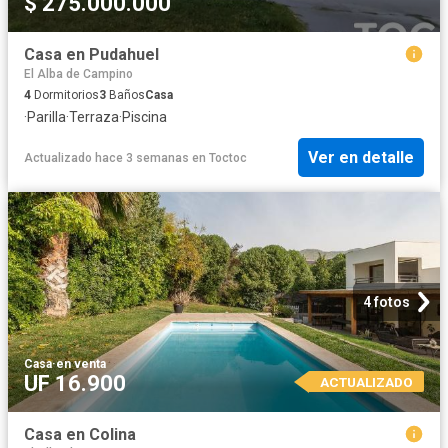
$ 275.000.000
Casa en Pudahuel
El Alba de Campino
4
Dormitorios
3
Baños
Casa
·
Parilla
·
Terraza
·
Piscina
Ver en detalle
Actualizado hace 3 semanas
en
Toctoc
4 fotos
Casa
·
en venta
UF 16.900
ACTUALIZADO
Casa en Colina