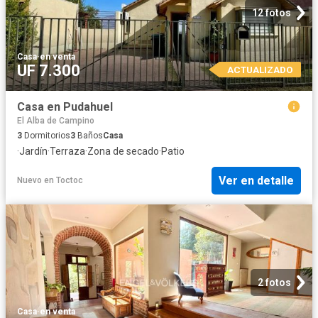
12 fotos
Casa
·
en venta
UF 7.300
ACTUALIZADO
Casa en Pudahuel
El Alba de Campino
3
Dormitorios
3
Baños
Casa
·
Jardín
·
Terraza
·
Zona de secado
·
Patio
Ver en detalle
Nuevo
en
Toctoc
2 fotos
Casa
·
en venta