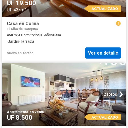
UF 19.500
ACTUALIZADO
UF 43/m²
Casa en Colina
El Alba de Campino
450
m²
4
Dormitorios
3
Baños
Casa
·
Jardín
·
Terraza
Ver en detalle
Nuevo
en
Toctoc
12 fotos
Apartamento
·
en venta
UF 8.500
ACTUALIZADO