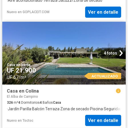
·
Aire acondicionado
·
Terraza
·
Jacuzzi
·
Zona de secado
Ver en detalle
Nuevo
en
GOPLACEIT.COM
4 fotos
Casa
·
en venta
UF 21.900
ACTUALIZADO
UF 67/m²
Casa en Colina
El Alba de Campino
326
m²
4
Dormitorios
4
Baños
Casa
·
Jardín
·
Parilla
·
Balcón
·
Terraza
·
Zona de secado
·
Piscina
·
Seguridad
Ver en detalle
Nuevo
en
Toctoc