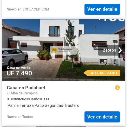
Ver en detalle
Nuevo
en
GOPLACEIT.COM
12 fotos
Casa
·
en venta
UF 7.490
ACTUALIZADO
Casa en Pudahuel
El Alba de Campino
3
Dormitorios
3
Baños
Casa
·
Parilla
·
Terraza
·
Patio
·
Seguridad
·
Trastero
Ver en detalle
Nuevo
en
Toctoc