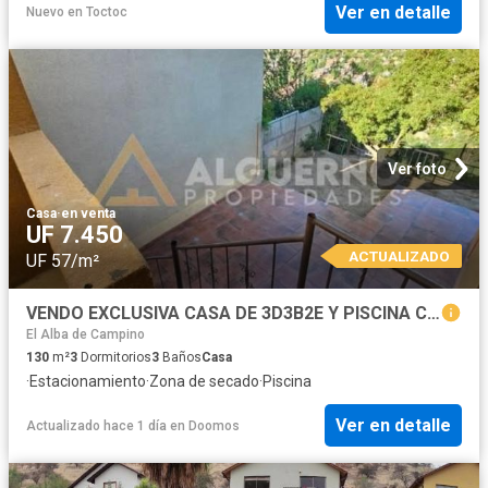
Ver en detalle
Nuevo
en
Toctoc
Ver foto
Casa
·
en venta
UF 7.450
ACTUALIZADO
UF 57/m²
VENDO EXCLUSIVA CASA DE 3D3B2E Y PISCINA C DE LOS VALLES
El Alba de Campino
130
m²
3
Dormitorios
3
Baños
Casa
·
Estacionamiento
·
Zona de secado
·
Piscina
Ver en detalle
Actualizado hace 1 día
en
Doomos