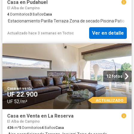
Casa en Pudahuel
El Alba de Campino
4
Dormitorios
3
Baños
Casa
·
Estacionamiento
·
Parilla
·
Terraza
·
Zona de secado
·
Piscina
·
Patio
Ver en detalle
Actualizado hace 3 semanas
en
Toctoc
12 fotos
Casa
·
en venta
UF 22.900
ACTUALIZADO
UF 52/m²
Casa en Venta en La Reserva
El Alba de Campino
436
m²
5
Dormitorios
4
Baños
Casa