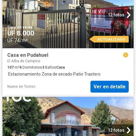
12 fotos
Casa
·
en venta
UF 8.000
ACTUALIZADO
UF 74/m²
Casa en Pudahuel
El Alba de Campino
107
m²
4
Dormitorios
3
Baños
Casa
·
Estacionamiento
·
Zona de secado
·
Patio
·
Trastero
Ver en detalle
Nuevo
en
Toctoc
12 fotos