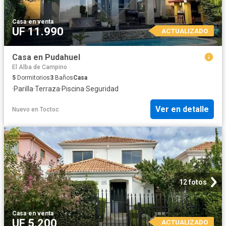
Casa
·
en venta
UF 11.990
ACTUALIZADO
Casa en Pudahuel
El Alba de Campino
5
Dormitorios
3
Baños
Casa
·
Parilla
·
Terraza
·
Piscina
·
Seguridad
Ver en detalle
Nuevo
en
Toctoc
12 fotos
Casa
·
en venta
UF 5.200
ACTUALIZADO