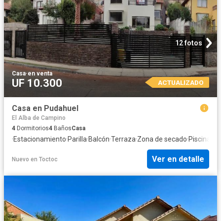
12 fotos
Casa
·
en venta
UF 10.300
ACTUALIZADO
Casa en Pudahuel
El Alba de Campino
4
Dormitorios
4
Baños
Casa
·
Estacionamiento
·
Parilla
·
Balcón
·
Terraza
·
Zona de secado
·
Piscina
·
Tr
Ver en detalle
Nuevo
en
Toctoc