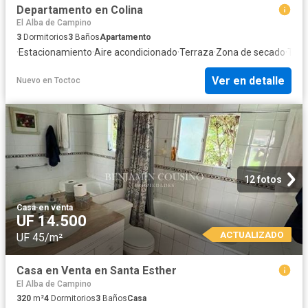
Departamento en Colina
El Alba de Campino
3
Dormitorios
3
Baños
Apartamento
·
Estacionamiento
·
Aire acondicionado
·
Terraza
·
Zona de secado
·
Tras
Ver en detalle
Nuevo
en
Toctoc
12 fotos
Casa
·
en venta
UF 14.500
ACTUALIZADO
UF 45/m²
Casa en Venta en Santa Esther
El Alba de Campino
320
m²
4
Dormitorios
3
Baños
Casa