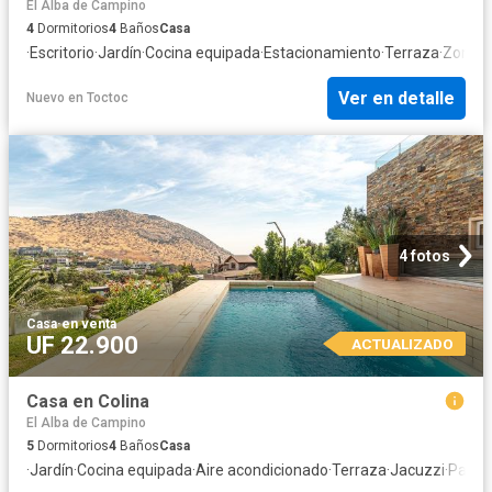
El Alba de Campino
4
Dormitorios
4
Baños
Casa
·
Escritorio
·
Jardín
·
Cocina equipada
·
Estacionamiento
·
Terraza
·
Zona d
Ver en detalle
Nuevo
en
Toctoc
4 fotos
Casa
·
en venta
UF 22.900
ACTUALIZADO
Casa en Colina
El Alba de Campino
5
Dormitorios
4
Baños
Casa
·
Jardín
·
Cocina equipada
·
Aire acondicionado
·
Terraza
·
Jacuzzi
·
Parilla