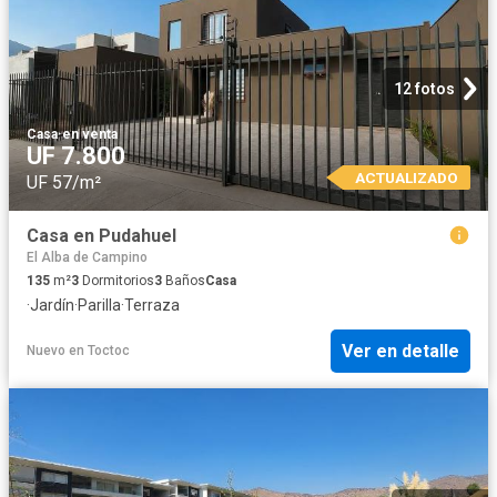
12 fotos
Casa
·
en venta
UF 7.800
ACTUALIZADO
UF 57/m²
Casa en Pudahuel
El Alba de Campino
135
m²
3
Dormitorios
3
Baños
Casa
·
Jardín
·
Parilla
·
Terraza
Ver en detalle
Nuevo
en
Toctoc