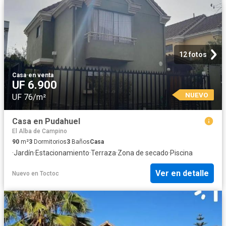
12 fotos
Casa
·
en venta
UF 6.900
NUEVO
UF 76/m²
Casa en Pudahuel
El Alba de Campino
90
m²
3
Dormitorios
3
Baños
Casa
·
Jardín
·
Estacionamiento
·
Terraza
·
Zona de secado
·
Piscina
Ver en detalle
Nuevo
en
Toctoc