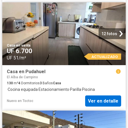
12 fotos
Casa
·
en venta
UF 6.700
ACTUALIZADO
UF 51/m²
Casa en Pudahuel
El Alba de Campino
130
m²
4
Dormitorios
3
Baños
Casa
·
Cocina equipada
·
Estacionamiento
·
Parilla
·
Piscina
Ver en detalle
Nuevo
en
Toctoc