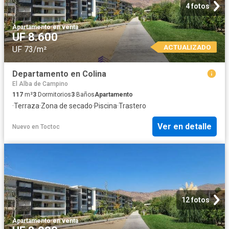
4 fotos
Apartamento
·
en venta
UF 8.600
ACTUALIZADO
UF 73/m²
Departamento en Colina
El Alba de Campino
117
m²
3
Dormitorios
3
Baños
Apartamento
·
Terraza
·
Zona de secado
·
Piscina
·
Trastero
Ver en detalle
Nuevo
en
Toctoc
12 fotos
Apartamento
·
en venta