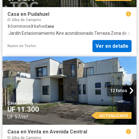
Casa en Pudahuel
El Alba de Campino
3
Dormitorios
3
Baños
Casa
·
Jardín
·
Estacionamiento
·
Aire acondicionado
·
Terraza
·
Zona de seca
Ver en detalle
Nuevo
en
Toctoc
12 fotos
Casa
·
en venta
UF 11.300
ACTUALIZADO
UF 57/m²
Casa en Venta en Avenida Central
El Alba de Campino