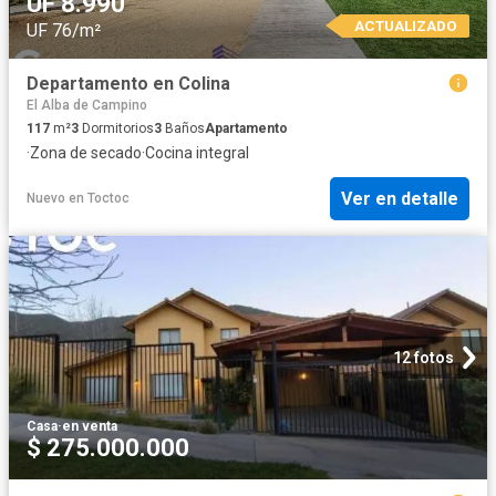
UF 8.990
ACTUALIZADO
UF 76/m²
Departamento en Colina
El Alba de Campino
117
m²
3
Dormitorios
3
Baños
Apartamento
·
Zona de secado
·
Cocina integral
Ver en detalle
Nuevo
en
Toctoc
12 fotos
Casa
·
en venta
$ 275.000.000