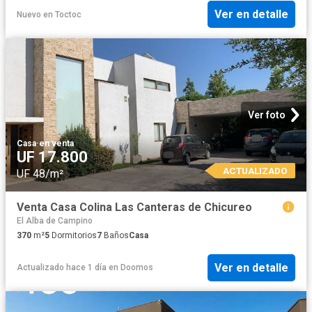
Ver en detalle
Nuevo
en
Toctoc
Ver foto
Casa
·
en venta
UF 17.800
ACTUALIZADO
UF 48/m²
Venta Casa Colina Las Canteras de Chicureo
El Alba de Campino
370
m²
5
Dormitorios
7
Baños
Casa
Ver en detalle
Actualizado hace 1 día
en
Doomos