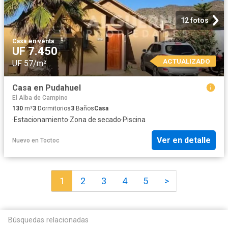
12 fotos
Casa
·
en venta
UF 7.450
ACTUALIZADO
UF 57/m²
Casa en Pudahuel
El Alba de Campino
130
m²
3
Dormitorios
3
Baños
Casa
·
Estacionamiento
·
Zona de secado
·
Piscina
Ver en detalle
Nuevo
en
Toctoc
1
2
3
4
5
>
Búsquedas relacionadas