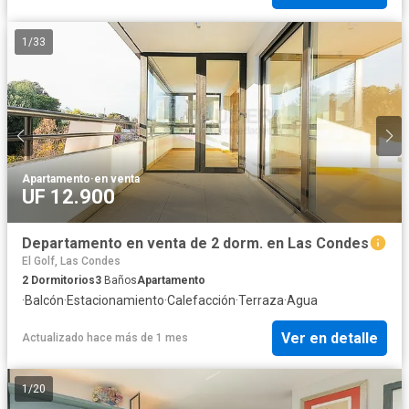
1
/
33
Apartamento
·
en venta
UF 12.900
Departamento en venta de 2 dorm. en Las Condes
El Golf, Las Condes
2
Dormitorios
3
Baños
Apartamento
·
Balcón
·
Estacionamiento
·
Calefacción
·
Terraza
·
Agua
Ver en detalle
Actualizado hace más de 1 mes
1
/
20