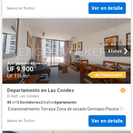
Ver en detalle
Nuevo
en
Toctoc
4 fotos
Apartamento
·
en venta
UF 9.900
ACTUALIZADO
UF 116/m²
Departamento en Las Condes
El Golf, Las Condes
85
m²
2
Dormitorios
2
Baños
Apartamento
·
Estacionamiento
·
Terraza
·
Zona de secado
·
Gimnasio
·
Piscina
·
Traste
Ver en detalle
Nuevo
en
Toctoc