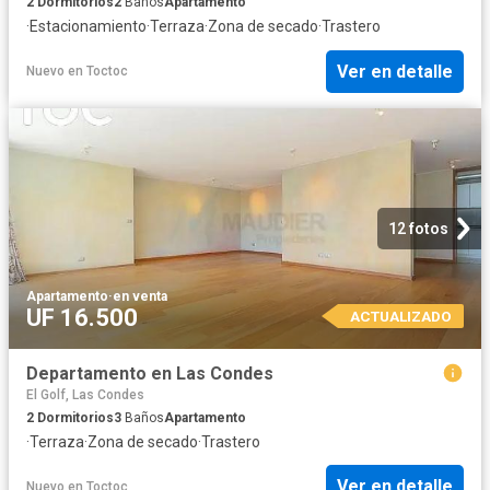
2
Dormitorios
2
Baños
Apartamento
·
Estacionamiento
·
Terraza
·
Zona de secado
·
Trastero
Ver en detalle
Nuevo
en
Toctoc
12 fotos
Apartamento
·
en venta
UF 16.500
ACTUALIZADO
Departamento en Las Condes
El Golf, Las Condes
2
Dormitorios
3
Baños
Apartamento
·
Terraza
·
Zona de secado
·
Trastero
Ver en detalle
Nuevo
en
Toctoc