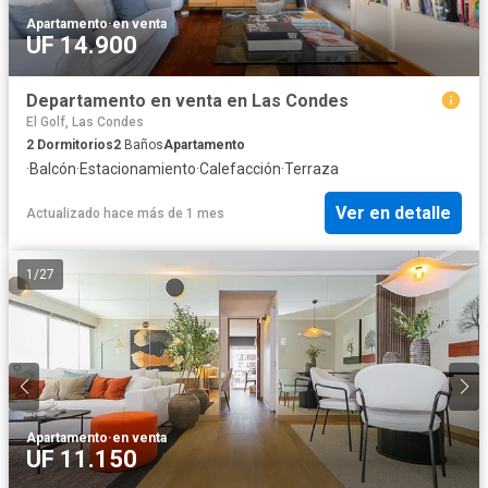
Apartamento
·
en venta
UF 14.900
Departamento en venta en Las Condes
El Golf, Las Condes
2
Dormitorios
2
Baños
Apartamento
·
Balcón
·
Estacionamiento
·
Calefacción
·
Terraza
Ver en detalle
Actualizado hace más de 1 mes
1
/
27
Apartamento
·
en venta
UF 11.150