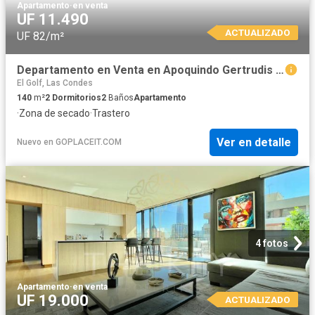
Apartamento
·
en venta
UF 11.490
ACTUALIZADO
UF 82/m²
Departamento en Venta en Apoquindo Gertrudis Echeñique
El Golf, Las Condes
140
m²
2
Dormitorios
2
Baños
Apartamento
·
Zona de secado
·
Trastero
Ver en detalle
Nuevo
en
GOPLACEIT.COM
4 fotos
Apartamento
·
en venta
UF 19.000
ACTUALIZADO