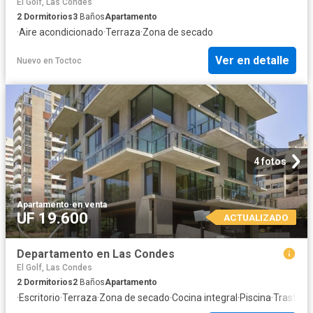
El Golf, Las Condes
2
Dormitorios
3
Baños
Apartamento
·
Aire acondicionado
·
Terraza
·
Zona de secado
Ver en detalle
Nuevo
en
Toctoc
4 fotos
Apartamento
·
en venta
UF 19.600
ACTUALIZADO
Departamento en Las Condes
El Golf, Las Condes
2
Dormitorios
2
Baños
Apartamento
·
Escritorio
·
Terraza
·
Zona de secado
·
Cocina integral
·
Piscina
·
Trastero
·