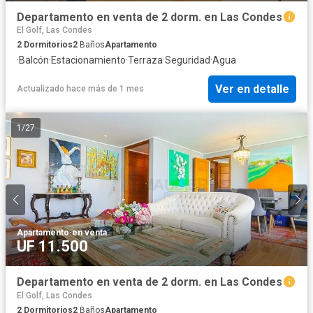
Departamento en venta de 2 dorm. en Las Condes
El Golf, Las Condes
2
Dormitorios
2
Baños
Apartamento
·
Balcón
·
Estacionamiento
·
Terraza
·
Seguridad
·
Agua
Ver en detalle
Actualizado hace más de 1 mes
1
/
27
Apartamento
·
en venta
UF 11.500
Departamento en venta de 2 dorm. en Las Condes
El Golf, Las Condes
2
Dormitorios
2
Baños
Apartamento