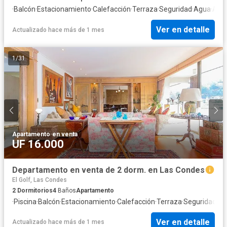
·
Balcón
·
Estacionamiento
·
Calefacción
·
Terraza
·
Seguridad
·
Agua
·
Asc
Ver en detalle
Actualizado hace más de 1 mes
1
/
31
Apartamento
·
en venta
UF 16.000
Departamento en venta de 2 dorm. en Las Condes
El Golf, Las Condes
2
Dormitorios
4
Baños
Apartamento
·
Piscina
·
Balcón
·
Estacionamiento
·
Calefacción
·
Terraza
·
Seguridad
·
Ag
Ver en detalle
Actualizado hace más de 1 mes