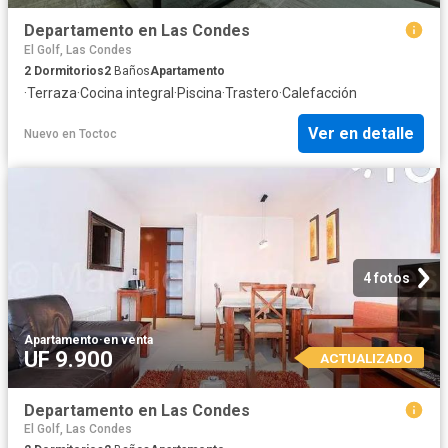
Departamento en Las Condes
El Golf, Las Condes
2
Dormitorios
2
Baños
Apartamento
·
Terraza
·
Cocina integral
·
Piscina
·
Trastero
·
Calefacción
Ver en detalle
Nuevo
en
Toctoc
4 fotos
Apartamento
·
en venta
UF 9.900
ACTUALIZADO
Departamento en Las Condes
El Golf, Las Condes