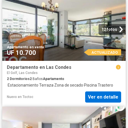
12 fotos
Apartamento
·
en venta
UF 10.700
ACTUALIZADO
Departamento en Las Condes
El Golf, Las Condes
2
Dormitorios
2
Baños
Apartamento
·
Estacionamiento
·
Terraza
·
Zona de secado
·
Piscina
·
Trastero
Ver en detalle
Nuevo
en
Toctoc