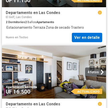
UF 11.150
Departamento en Las Condes
El Golf, Las Condes
2
Dormitorios
2
Baños
Apartamento
·
Estacionamiento
·
Terraza
·
Zona de secado
·
Trastero
Ver en detalle
Nuevo
en
Toctoc
4 fotos
Apartamento
·
en venta
UF 16.500
ACTUALIZADO
Departamento en Las Condes