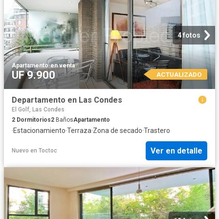
4 fotos
Apartamento
·
en venta
UF 9.900
ACTUALIZADO
Departamento en Las Condes
El Golf, Las Condes
2
Dormitorios
2
Baños
Apartamento
·
Estacionamiento
·
Terraza
·
Zona de secado
·
Trastero
Ver en detalle
Nuevo
en
Toctoc