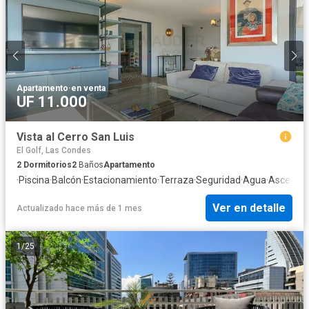
Apartamento
·
en venta
UF 11.000
Vista al Cerro San Luis
El Golf, Las Condes
2
Dormitorios
2
Baños
Apartamento
·
Piscina
·
Balcón
·
Estacionamiento
·
Terraza
·
Seguridad
·
Agua
·
Ascenso
Ver en detalle
Actualizado hace más de 1 mes
1
/
25