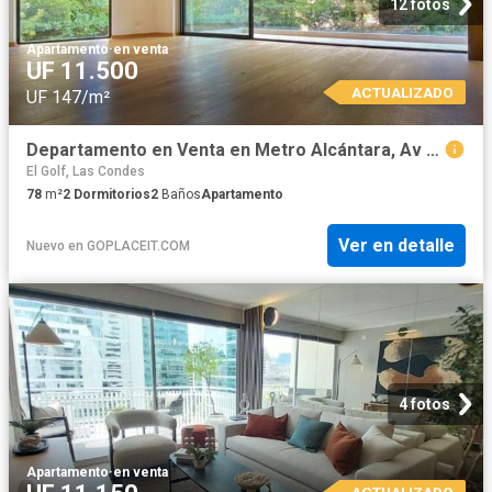
12 fotos
Apartamento
·
en venta
UF 11.500
ACTUALIZADO
UF 147/m²
Departamento en Venta en Metro Alcántara, Av Presidente Riesco, Alsacia
El Golf, Las Condes
78
m²
2
Dormitorios
2
Baños
Apartamento
Ver en detalle
Nuevo
en
GOPLACEIT.COM
4 fotos
Apartamento
·
en venta
ACTUALIZADO