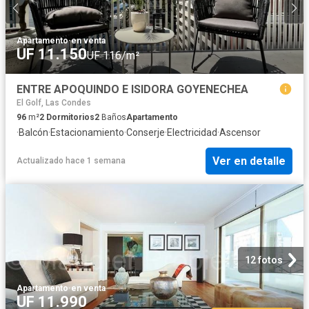
Apartamento
·
en venta
UF 11.150
UF 116/m²
ENTRE APOQUINDO E ISIDORA GOYENECHEA
El Golf, Las Condes
96
m²
2
Dormitorios
2
Baños
Apartamento
·
Balcón
·
Estacionamiento
·
Conserje
·
Electricidad
·
Ascensor
Ver en detalle
Actualizado hace 1 semana
12 fotos
Apartamento
·
en venta
UF 11.990