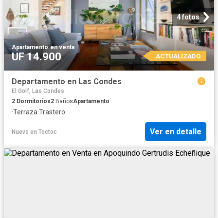
4 fotos
Apartamento
·
en venta
UF 14.900
ACTUALIZADO
Departamento en Las Condes
El Golf, Las Condes
2
Dormitorios
2
Baños
Apartamento
·
Terraza
·
Trastero
Ver en detalle
Nuevo
en
Toctoc