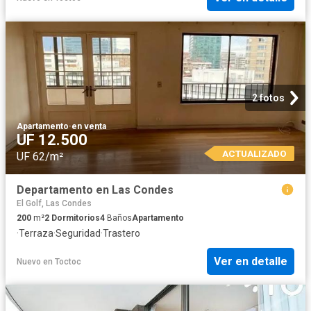
2 fotos
Apartamento
·
en venta
UF 12.500
ACTUALIZADO
UF 62/m²
Departamento en Las Condes
El Golf, Las Condes
200
m²
2
Dormitorios
4
Baños
Apartamento
·
Terraza
·
Seguridad
·
Trastero
Ver en detalle
Nuevo
en
Toctoc