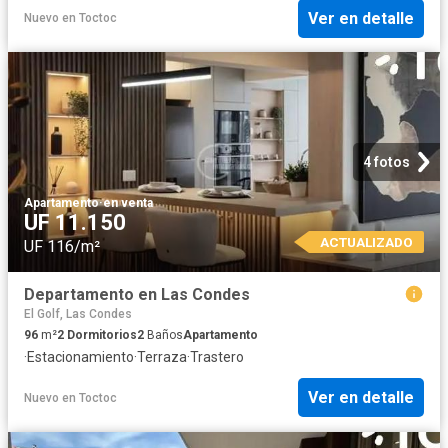
Ver en detalle
Nuevo
en
Toctoc
4 fotos
Apartamento
·
en venta
UF 11.150
ACTUALIZADO
UF 116/m²
Departamento en Las Condes
El Golf, Las Condes
96
m²
2
Dormitorios
2
Baños
Apartamento
·
Estacionamiento
·
Terraza
·
Trastero
Ver en detalle
Nuevo
en
Toctoc