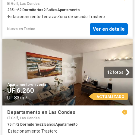
El Golf, Las Condes
235
m²
2
Dormitorios
2
Baños
Apartamento
·
Estacionamiento
·
Terraza
·
Zona de secado
·
Trastero
Ver en detalle
Nuevo
en
Toctoc
12 fotos
Apartamento
·
en venta
UF 6.260
ACTUALIZADO
UF 83/m²
Departamento en Las Condes
El Golf, Las Condes
75
m²
2
Dormitorios
2
Baños
Apartamento
·
Estacionamiento
·
Trastero