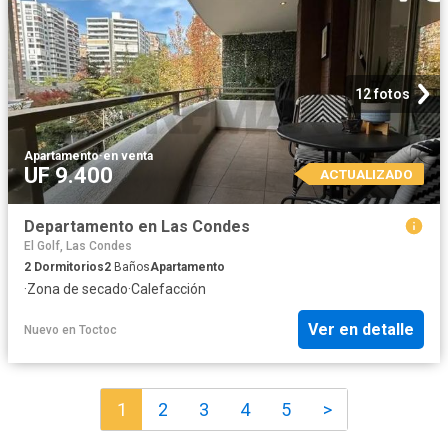
12 fotos
Apartamento
·
en venta
UF 9.400
ACTUALIZADO
Departamento en Las Condes
El Golf, Las Condes
2
Dormitorios
2
Baños
Apartamento
·
Zona de secado
·
Calefacción
Ver en detalle
Nuevo
en
Toctoc
1
2
3
4
5
>