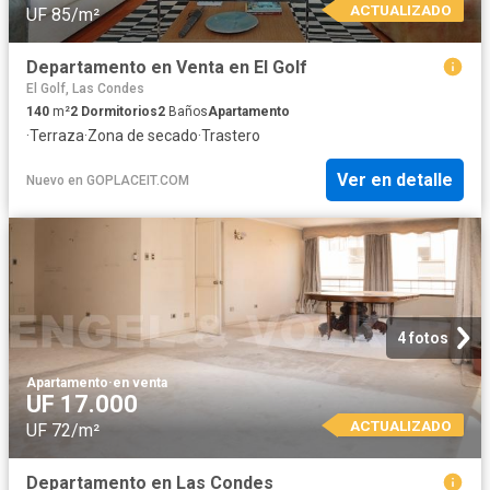
ACTUALIZADO
UF 85/m²
Departamento en Venta en El Golf
El Golf, Las Condes
140
m²
2
Dormitorios
2
Baños
Apartamento
·
Terraza
·
Zona de secado
·
Trastero
Ver en detalle
Nuevo
en
GOPLACEIT.COM
4 fotos
Apartamento
·
en venta
UF 17.000
ACTUALIZADO
UF 72/m²
Departamento en Las Condes